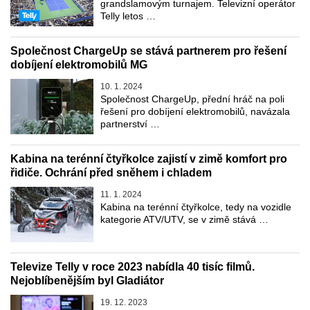
grandslamovým turnajem. Televizní operátor
Telly letos …
Společnost ChargeUp se stává partnerem pro řešení
dobíjení elektromobilů MG
10. 1. 2024
Společnost ChargeUp, přední hráč na poli
řešení pro dobíjení elektromobilů, navázala
partnerství …
Kabina na terénní čtyřkolce zajistí v zimě komfort pro
řidiče. Ochrání před sněhem i chladem
11. 1. 2024
Kabina na terénní čtyřkolce, tedy na vozidle
kategorie ATV/UTV, se v zimě stává …
Televize Telly v roce 2023 nabídla 40 tisíc filmů.
Nejoblíbenějším byl Gladiátor
19. 12. 2023