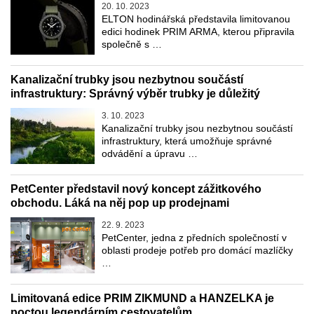
20. 10. 2023
ELTON hodinářská představila limitovanou
edici hodinek PRIM ARMA, kterou připravila
společně s …
Kanalizační trubky jsou nezbytnou součástí
infrastruktury: Správný výběr trubky je důležitý
3. 10. 2023
Kanalizační trubky jsou nezbytnou součástí
infrastruktury, která umožňuje správné
odvádění a úpravu …
PetCenter představil nový koncept zážitkového
obchodu. Láká na něj pop up prodejnami
22. 9. 2023
PetCenter, jedna z předních společností v
oblasti prodeje potřeb pro domácí mazlíčky
…
Limitovaná edice PRIM ZIKMUND a HANZELKA je
poctou legendárním cestovatelům