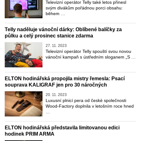
Televizní operátor Telly také letos přinesl
svým divákům pořádnou porci obsahu:
během …
Telly naděluje vánoční dárky: Oblíbené balíčky za
půlku a celý prosinec stanice zdarma
27. 11. 2023
Televizní operátor Telly spouští svou novou
vánoční kampaň s ústředním sloganem „S …
ELTON hodinářská propojila mistry řemesla: Psací
souprava KALIGRAF jen pro 30 náročných
20. 11. 2023
Luxusní plnicí pera od české společnosti
Wood-Factory doplnila v letošním roce hned
…
ELTON hodinářská představila limitovanou edici
hodinek PRIM ARMA