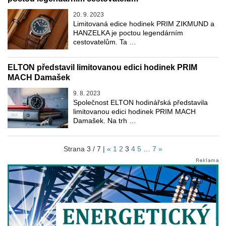
20. 9. 2023
Limitovaná edice hodinek PRIM ZIKMUND a
HANZELKA je poctou legendárním
cestovatelům. Ta …
ELTON představil limitovanou edici hodinek PRIM
MACH Damašek
9. 8. 2023
Společnost ELTON hodinářská představila
limitovanou edici hodinek PRIM MACH
Damašek. Na trh …
Strana 3 / 7 |
«
1
2
3
4
5
…
7
»