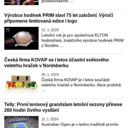
profesionálním …
Výrobce hodinek PRIM slaví 75 let založení. Výročí
připomene limitovaná edice i logo
31. 1. 2024
Letošní rok je pro společnost ELTON
hodinářská, tradičního výrobce hodinek PRIM
z Nového …
Česká firma KOVAP se i letos účastní světového
veletrhu hraček v Norimberku
30. 1. 2024
Česká firma KOVAP je i letos součástí
veletrhu hraček v Norimberku. Akce probíhá
…
Telly: První tenisový grandslam letošní sezony přinese
260 hodin živého vysílání
11. 1. 2024
Australian Open je v lednu tradičně prvním