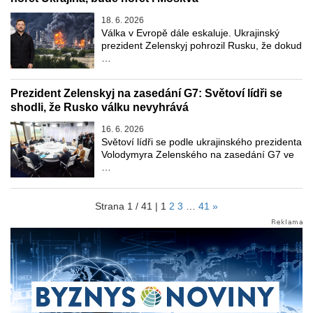
18. 6. 2026
Válka v Evropě dále eskaluje. Ukrajinský
prezident Zelenskyj pohrozil Rusku, že dokud
…
Prezident Zelenskyj na zasedání G7: Světoví lídři se
shodli, že Rusko válku nevyhrává
16. 6. 2026
Světoví lídři se podle ukrajinského prezidenta
Volodymyra Zelenského na zasedání G7 ve
…
Strana 1 / 41 |
1
2
3
…
41
»