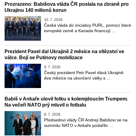
Prozrazeno: Babišova vláda ČR poslala na zbraně pro
Ukrajinu 140 milionů korun
10. 7. 2026
Česká vláda do iniciativy PURL, pomocí které
evropské země a Kanada financují …
Prezident Pavel dal Ukrajině 2 měsíce na vítězství ve
válce. Bojí se Putinovy mobilizace
9. 7. 2026
Český prezident Petr Pavel dává Ukrajině
dva měsíce na ukončení války s …
Babiš v Ankaře ulovil fotku s kolemjdoucím Trumpem.
Na večeři NATO prý mluvil o fotbalu
8. 7. 2026
Předsedovi vlády ČR Andreji Babišovi se na
summitu NATO v Ankaře podařilo …