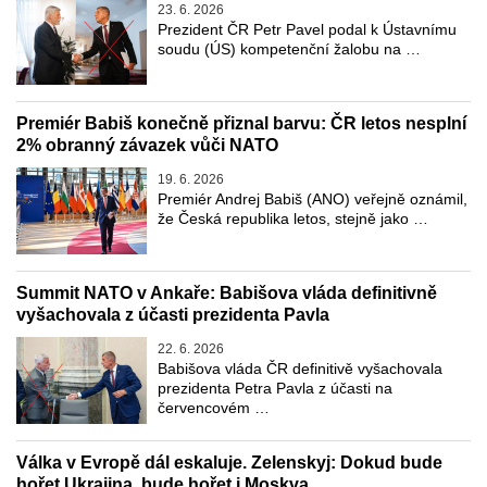
23. 6. 2026
Prezident ČR Petr Pavel podal k Ústavnímu
soudu (ÚS) kompetenční žalobu na …
Premiér Babiš konečně přiznal barvu: ČR letos nesplní
2% obranný závazek vůči NATO
19. 6. 2026
Premiér Andrej Babiš (ANO) veřejně oznámil,
že Česká republika letos, stejně jako …
Summit NATO v Ankaře: Babišova vláda definitivně
vyšachovala z účasti prezidenta Pavla
22. 6. 2026
Babišova vláda ČR definitivě vyšachovala
prezidenta Petra Pavla z účasti na
červencovém …
Válka v Evropě dál eskaluje. Zelenskyj: Dokud bude
hořet Ukrajina, bude hořet i Moskva