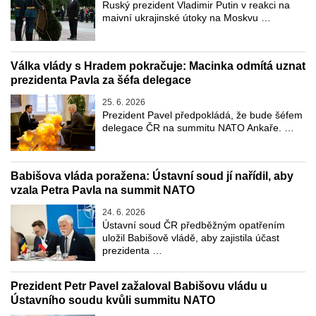
Ruský prezident Vladimir Putin v reakci na
maivní ukrajinské útoky na Moskvu …
Válka vlády s Hradem pokračuje: Macinka odmítá uznat
prezidenta Pavla za šéfa delegace
25. 6. 2026
Prezident Pavel předpokládá, že bude šéfem
delegace ČR na summitu NATO Ankaře. …
Babišova vláda poražena: Ústavní soud jí nařídil, aby
vzala Petra Pavla na summit NATO
24. 6. 2026
Ústavní soud ČR předběžným opatřením
uložil Babišově vládě, aby zajistila účast
prezidenta …
Prezident Petr Pavel zažaloval Babišovu vládu u
Ústavního soudu kvůli summitu NATO