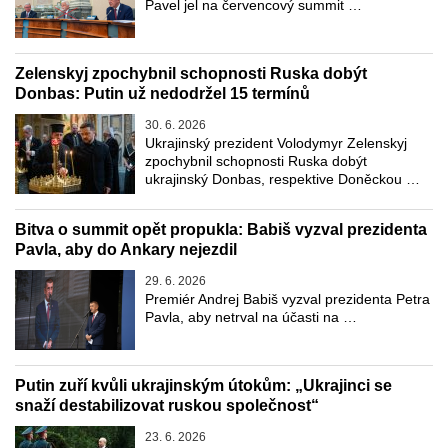
Pavel jel na červencový summit …
Zelenskyj zpochybnil schopnosti Ruska dobýt
Donbas: Putin už nedodržel 15 termínů
30. 6. 2026
Ukrajinský prezident Volodymyr Zelenskyj
zpochybnil schopnosti Ruska dobýt
ukrajinský Donbas, respektive Doněckou …
Bitva o summit opět propukla: Babiš vyzval prezidenta
Pavla, aby do Ankary nejezdil
29. 6. 2026
Premiér Andrej Babiš vyzval prezidenta Petra
Pavla, aby netrval na účasti na …
Putin zuří kvůli ukrajinským útokům: „Ukrajinci se
snaží destabilizovat ruskou společnost“
23. 6. 2026