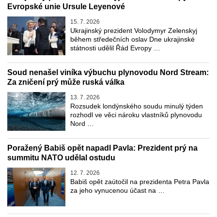
Evropské unie Ursule Leyenové
15. 7. 2026
Ukrajinský prezident Volodymyr Zelenskyj
během středečních oslav Dne ukrajinské
státnosti udělil Řád Evropy …
Soud nenašel viníka výbuchu plynovodu Nord Stream:
Za zničení prý může ruská válka
13. 7. 2026
Rozsudek londýnského soudu minulý týden
rozhodl ve věci nároku vlastníků plynovodu
Nord …
Poražený Babiš opět napadl Pavla: Prezident prý na
summitu NATO udělal ostudu
12. 7. 2026
Babiš opět zaútočil na prezidenta Petra Pavla
za jeho vynucenou účast na …