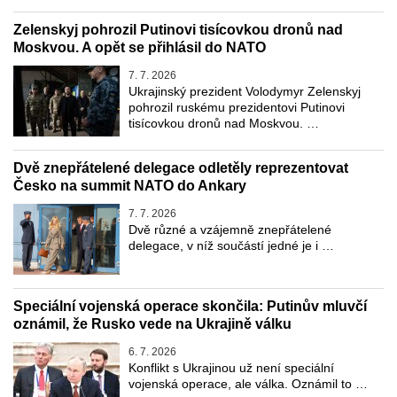
Zelenskyj pohrozil Putinovi tisícovkou dronů nad
Moskvou. A opět se přihlásil do NATO
7. 7. 2026
Ukrajinský prezident Volodymyr Zelenskyj
pohrozil ruskému prezidentovi Putinovi
tisícovkou dronů nad Moskvou. …
Dvě znepřátelené delegace odletěly reprezentovat
Česko na summit NATO do Ankary
7. 7. 2026
Dvě různé a vzájemně znepřátelené
delegace, v níž součástí jedné je i …
Speciální vojenská operace skončila: Putinův mluvčí
oznámil, že Rusko vede na Ukrajině válku
6. 7. 2026
Konflikt s Ukrajinou už není speciální
vojenská operace, ale válka. Oznámil to …