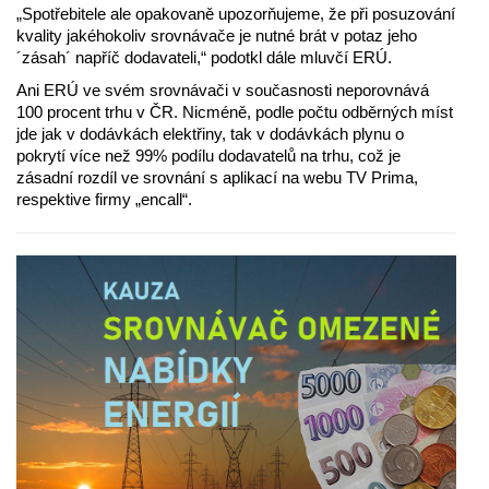
„Spotřebitele ale opakovaně upozorňujeme, že při posuzování
kvality jakéhokoliv srovnávače je nutné brát v potaz jeho
´zásah´ napříč dodavateli,“ podotkl dále mluvčí ERÚ.
Ani ERÚ ve svém srovnávači v současnosti neporovnává
100 procent trhu v ČR. Nicméně, podle počtu odběrných míst
jde jak v dodávkách elektřiny, tak v dodávkách plynu o
pokrytí více než 99% podílu dodavatelů na trhu, což je
zásadní rozdíl ve srovnání s aplikací na webu TV Prima,
respektive firmy „encall“.