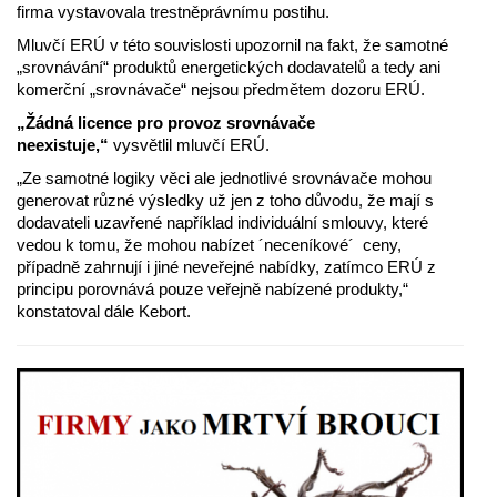
firma vystavovala trestněprávnímu postihu.
Mluvčí ERÚ v této souvislosti upozornil na fakt, že samotné
„srovnávání“ produktů energetických dodavatelů a tedy ani
komerční „srovnávače“ nejsou předmětem dozoru ERÚ.
„Žádná licence pro provoz srovnávače
neexistuje,“
vysvětlil mluvčí ERÚ.
„Ze samotné logiky věci ale jednotlivé srovnávače mohou
generovat různé výsledky už jen z toho důvodu, že mají s
dodavateli uzavřené například individuální smlouvy, které
vedou k tomu, že mohou nabízet ´neceníkové´ ceny,
případně zahrnují i jiné neveřejné nabídky, zatímco ERÚ z
principu porovnává pouze veřejně nabízené produkty,“
konstatoval dále Kebort.