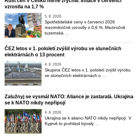
Růst cen v Česku mírně zrychlil. Inflace v červenci
vzrostla na 1,7 %
5. 8. 2026
Spotřebitelské ceny v červenci 2026
meziměsíčně vzrostly o 0,6 %. Meziročně
tuzemská …
ČEZ letos v 1. pololetí zvýšil výrobu ve slunečních
elektrárnách o 13 procent
4. 8. 2026
Skupina ČEZ letos v 1. pololetí zvýšil výrobu
ve slunečních elektrárnách o …
Zalužnyj se vysmál NATO: Aliance je zastaralá. Ukrajina
se k NATO nikdy nepřipojí
4. 8. 2026
Ukrajina se k alianci NATO nikdy nepřipojí. V
Kyjevě to prohlásil bývalý …