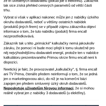
ze tří uvedených dodavatelů (pokud jde o elektřinu). Zákazník
tak sice získá přehled cenových parametrů od větší části
trhu.
Vybrat si však v aplikaci nakonec může jen z nabídky úzkého
okruhu dodavatelů, neboť u většiny ostatních nabídek
(produktů jiných firem) se v případě zájmu zákazníka objeví
informace o tom, že tuto nabídku (podukt) firma encall
nezprostředkovává.
Zákazník tak u této „primácké“ kalkulačky nemá jakoukoliv
záruku, že pomocí ní bude moci přejít k tomu skutečně pro
něj nejvýhodnějšímu dodavateli energií, protože ten v nabídce
kalkulátoru prezentovaného Primou skrze firmu encall není k
dispozici.
Neetický je fakt, že provozovatel „kalkulačky“, tj. firma encall
ani TV Prima, čtenáře předem neinformují o tom, že se jedná
jen o marketingovoou akci, do níž je na komerční bázi
zapojen jen předem smluvený úzký okruh dodavatelů.
Neposkytuje uživatelům férovou informaci
, že si mohou
reálně vybrat jen z nabídky 3 dodavatelů (u elektřiny).