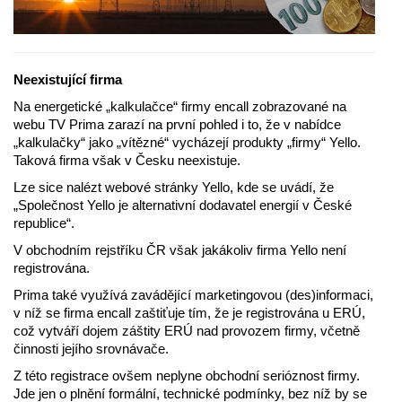
Neexistující firma
Na energetické „kalkulačce“ firmy encall zobrazované na
webu TV Prima zarazí na první pohled i to, že v nabídce
„kalkulačky“ jako „vítězné“ vycházejí produkty „firmy“ Yello.
Taková firma však v Česku neexistuje.
Lze sice nalézt webové stránky Yello, kde se uvádí, že
„Společnost Yello je alternativní dodavatel energií v České
republice“.
V obchodním rejstříku ČR však jakákoliv firma Yello není
registrována.
Prima také využívá zavádějící marketingovou (des)informaci,
v níž se firma encall zaštiťuje tím, že je registrována u ERÚ,
což vytváří dojem záštity ERÚ nad provozem firmy, včetně
činnosti jejího srovnávače.
Z této registrace ovšem neplyne obchodní serióznost firmy.
Jde jen o plnění formální, technické podmínky, bez níž by se