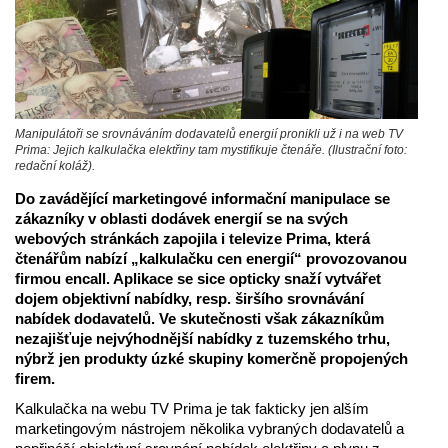
Manipulátoři se srovnáváním dodavatelů energií pronikli už i na web TV
Prima: Jejich kalkulačka elektřiny tam mystifikuje čtenáře. (Ilustrační foto:
redační koláž).
Do zavádějící marketingové informační manipulace se
zákazníky v oblasti dodávek energií se na svých
webových stránkách zapojila i televize Prima, která
čtenářům nabízí „kalkulačku cen energií“ provozovanou
firmou encall. Aplikace se sice opticky snaží vytvářet
dojem objektivní nabídky, resp. širšího srovnávání
nabídek dodavatelů. Ve skutečnosti však zákazníkům
nezajišťuje nejvýhodnější nabídky z tuzemského trhu,
nýbrž jen produkty úzké skupiny komerčně propojených
firem.
Kalkulačka na webu TV Prima je tak fakticky jen alším
marketingovým nástrojem několika vybraných dodavatelů a