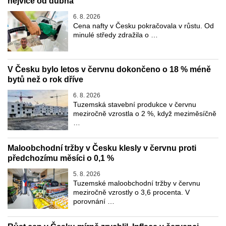
nejvíce od dubna
6. 8. 2026
Cena nafty v Česku pokračovala v růstu. Od
minulé středy zdražila o …
V Česku bylo letos v červnu dokončeno o 18 % méně
bytů než o rok dříve
6. 8. 2026
Tuzemská stavební produkce v červnu
meziročně vzrostla o 2 %, když meziměsíčně
…
Maloobchodní tržby v Česku klesly v červnu proti
předchozímu měsíci o 0,1 %
5. 8. 2026
Tuzemské maloobchodní tržby v červnu
meziročně vzrostly o 3,6 procenta. V
porovnání …