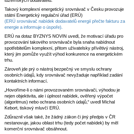
tuzemských dodavatelů.
Takový komplexní energetický srovnávač v Česku provozuje
státní Energetický regulační úřad (ERÚ)
(ERÚ srovnávač nabídek dodavatelů energií přečte fakturu za
energie a informuje o úspoře).
ERÚ na dotaz BYZNYS NOVIN uvedl, že motivací úřadu pro
provozování takového srovnávače byla snaha nabídnout
spotřebitelům komplexní, přitom uživatelsky přívětivý nástroj,
který jim pomůže využít výhod konkurence na energetickém
trhu.
Zároveň jde prý o nástroj bezpečný ve smyslu ochrany
osobních údajů, kdy srovnávač nevyžaduje například zadání
kontaktních informací.
„Hovoříme-li o námi provozovaném srovnávači, výhodou je
nejen objektivita, ale i úplnost nabídek, ověřený výpočet
(algoritmus) nebo ochrana osobních údajů,“ uvedl Michal
Kebort, tiskový mluvčí ERÚ.
Zdůraznil však také, že žádný zákon či jiný předpis v ČR
nestanovuje, jakou oblast trhu (tedy počet nabídek) by měl
komerční srovnávač obsáhnout.