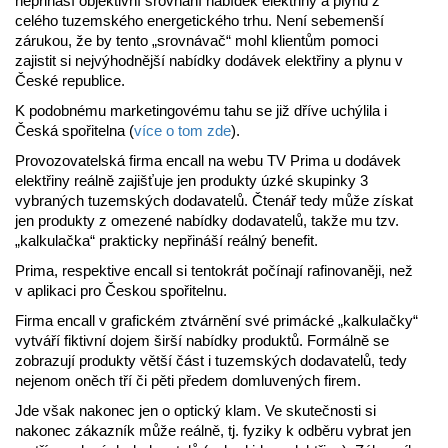
nepřináší objektivní srovnání nabídek elektřiny a plynu z
celého tuzemského energetického trhu. Není sebemenší
zárukou, že by tento „srovnávač“ mohl klientům pomoci
zajistit si nejvýhodnější nabídky dodávek elektřiny a plynu v
České republice.
K podobnému marketingovému tahu se již dříve uchýlila i
Česká spořitelna (
více o tom zde
).
Provozovatelská firma encall na webu TV Prima u dodávek
elektřiny reálně zajišťuje jen produkty úzké skupinky 3
vybraných tuzemských dodavatelů. Čtenář tedy může získat
jen produkty z omezené nabídky dodavatelů, takže mu tzv.
„kalkulačka“ prakticky nepřináší reálný benefit.
Prima, respektive encall si tentokrát počínají rafinovaněji, než
v aplikaci pro Českou spořitelnu.
Firma encall v grafickém ztvárnění své primácké „kalkulačky“
vytváří fiktivní dojem širší nabídky produktů. Formálně se
zobrazují produkty větší část i tuzemských dodavatelů, tedy
nejenom oněch tří či pěti předem domluvených firem.
Jde však nakonec jen o optický klam. Ve skutečnosti si
nakonec zákazník může reálně, tj. fyziky k odběru vybrat jen