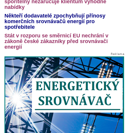
spořitelny nezaručuje klientům výhodné
nabídky
Někteří dodavatelé zpochybňují přínosy
komerčních srovnávačů energií pro
spotřebitele
Stát v rozporu se směrnicí EU nechrání v
zákoně české zákazníky před srovnávači
energií