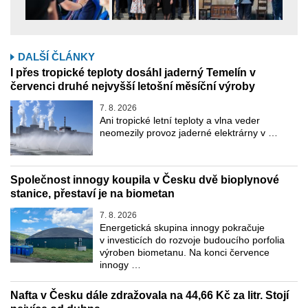
DALŠÍ ČLÁNKY
I přes tropické teploty dosáhl jaderný Temelín v
červenci druhé nejvyšší letošní měsíční výroby
7. 8. 2026
Ani tropické letní teploty a vlna veder
neomezily provoz jaderné elektrárny v …
Společnost innogy koupila v Česku dvě bioplynové
stanice, přestaví je na biometan
7. 8. 2026
Energetická skupina innogy pokračuje
v investicích do rozvoje budoucího porfolia
výroben biometanu. Na konci července
innogy …
Nafta v Česku dále zdražovala na 44,66 Kč za litr. Stojí