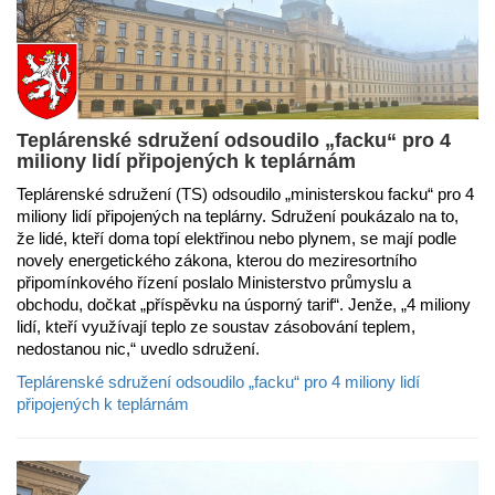
Teplárenské sdružení odsoudilo „facku“ pro 4
miliony lidí připojených k teplárnám
Teplárenské sdružení (TS) odsoudilo „ministerskou facku“ pro 4
miliony lidí připojených na teplárny. Sdružení poukázalo na to,
že lidé, kteří doma topí elektřinou nebo plynem, se mají podle
novely energetického zákona, kterou do meziresortního
připomínkového řízení poslalo Ministerstvo průmyslu a
obchodu, dočkat „příspěvku na úsporný tarif“. Jenže, „4 miliony
lidí, kteří využívají teplo ze soustav zásobování teplem,
nedostanou nic,“ uvedlo sdružení.
Teplárenské sdružení odsoudilo „facku“ pro 4 miliony lidí
připojených k teplárnám