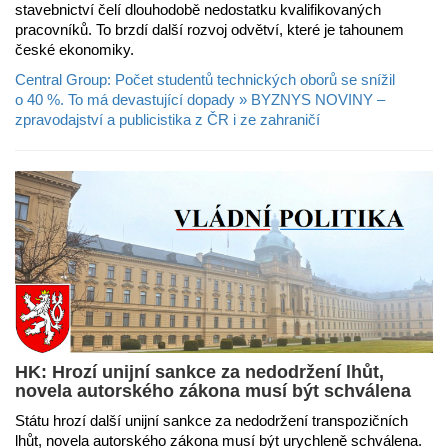
stavebnictví čelí dlouhodobě nedostatku kvalifikovaných
pracovníků. To brzdí další rozvoj odvětví, které je tahounem
české ekonomiky.
Central Group: Počet studentů technických oborů se snížil
o 40 %. To má devastující dopady » BYZNYS NOVINY –
zpravodajství a publicistika z ČR i ze zahraničí
HK: Hrozí unijní sankce za nedodržení lhůt,
novela autorského zákona musí být schválena
Státu hrozí další unijní sankce za nedodržení transpozičních
lhůt, novela autorského zákona musí být urychleně schválena.