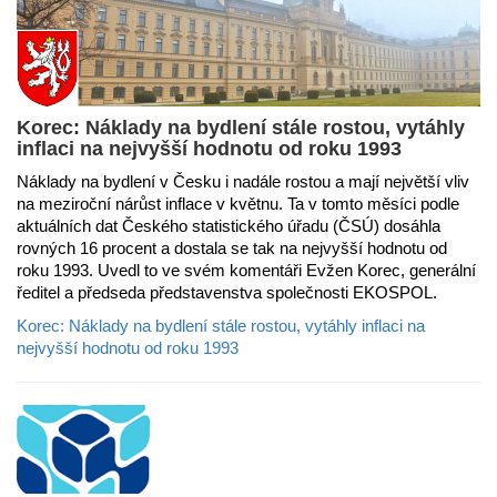
Korec: Náklady na bydlení stále rostou, vytáhly
inflaci na nejvyšší hodnotu od roku 1993
Náklady na bydlení v Česku i nadále rostou a mají největší vliv
na meziroční nárůst inflace v květnu. Ta v tomto měsíci podle
aktuálních dat Českého statistického úřadu (ČSÚ) dosáhla
rovných 16 procent a dostala se tak na nejvyšší hodnotu od
roku 1993. Uvedl to ve svém komentáři Evžen Korec, generální
ředitel a předseda představenstva společnosti EKOSPOL.
Korec: Náklady na bydlení stále rostou, vytáhly inflaci na
nejvyšší hodnotu od roku 1993