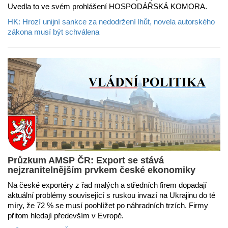
Uvedla to ve svém prohlášení HOSPODÁŘSKÁ KOMORA.
HK: Hrozí unijní sankce za nedodržení lhůt, novela autorského
zákona musí být schválena
Průzkum AMSP ČR: Export se stává
nejzranitelnějším prvkem české ekonomiky
Na české exportéry z řad malých a středních firem dopadají
aktuální problémy související s ruskou invazí na Ukrajinu do té
míry, že 72 % se musí poohlížet po náhradních trzích. Firmy
přitom hledají především v Evropě.