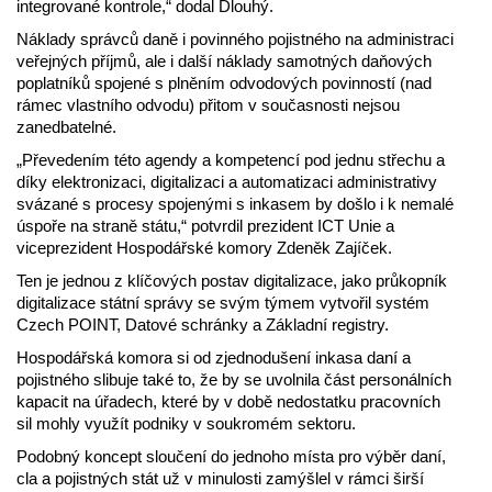
integrované kontrole,“ dodal Dlouhý.
Náklady správců daně i povinného pojistného na administraci
veřejných příjmů, ale i další náklady samotných daňových
poplatníků spojené s plněním odvodových povinností (nad
rámec vlastního odvodu) přitom v současnosti nejsou
zanedbatelné.
„Převedením této agendy a kompetencí pod jednu střechu a
díky elektronizaci, digitalizaci a automatizaci administrativy
svázané s procesy spojenými s inkasem by došlo i k nemalé
úspoře na straně státu,“ potvrdil prezident ICT Unie a
viceprezident Hospodářské komory Zdeněk Zajíček.
Ten je jednou z klíčových postav digitalizace, jako průkopník
digitalizace státní správy se svým týmem vytvořil systém
Czech POINT, Datové schránky a Základní registry.
Hospodářská komora si od zjednodušení inkasa daní a
pojistného slibuje také to, že by se uvolnila část personálních
kapacit na úřadech, které by v době nedostatku pracovních
sil mohly využít podniky v soukromém sektoru.
Podobný koncept sloučení do jednoho místa pro výběr daní,
cla a pojistných stát už v minulosti zamýšlel v rámci širší