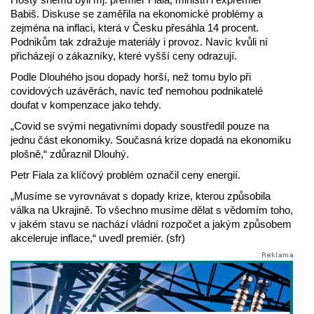
Babiš. Diskuse se zaměřila na ekonomické problémy a
zejména na inflaci, která v Česku přesáhla 14 procent.
Podnikům tak zdražuje materiály i provoz. Navíc kvůli ní
přicházejí o zákazníky, které vyšší ceny odrazují.
Podle Dlouhého jsou dopady horší, než tomu bylo při
covidových uzávěrách, navíc teď nemohou podnikatelé
doufat v kompenzace jako tehdy.
„Covid se svými negativními dopady soustředil pouze na
jednu část ekonomiky. Současná krize dopadá na ekonomiku
plošně,“ zdůraznil Dlouhý.
Petr Fiala za klíčový problém označil ceny energií.
„Musíme se vyrovnávat s dopady krize, kterou způsobila
válka na Ukrajině. To všechno musíme dělat s vědomím toho,
v jakém stavu se nachází vládní rozpočet a jakým způsobem
akceleruje inflace,“ uvedl premiér. (sfr)