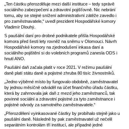
„Ten částku přerozděluje mezi další instituce – tedy správě
sociálního zabezpečení a zdravotní pojišťovně. Nic nebrání
tomu, aby se stejné snížení administrativní zátěže zavedlo i
pro zaměstnavatele,“ uvedl prezident Hospodářské komory
Vladimír Dlouhý.
S paušální daní pro drobné podnikatele přišla Hospodářské
komora před šesti lety rovněž na sněmu v Olomouci. Návrh
Hospodářské komory na zjednodušení inkasa daní a
sociálního pojištění si do volebních programů zanesla ODS i
hnutí ANO.
Paušální daň začala platit v roce 2021. V režimu paušální
daně platí státu daně a pojistné zhruba 80 tisíc živnostníků.
„Jedno výběrné místo by fungovalo obdobně, zaměstnavatel
by jednou měsíčně odváděl na účet finančního úřadu částku,
která by zahrnovala jak daň z mezd jeho zaměstnanců, tak
povinné sociální a zdravotní pojistné za tyto zaměstnance i
pojistné odvody za samotného zaměstnavatele.“
„Přerozdělení vyinkasované částky by probíhalo stejně jako u
paušální daně. Následně by pak zaměstnavatel už nečelil
separátním kontrolám tří institucí, ale případné jedné