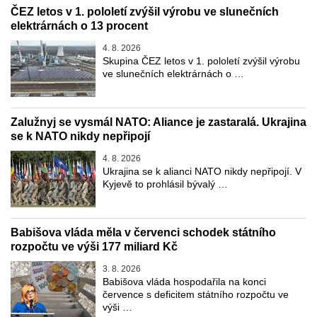
ČEZ letos v 1. pololetí zvýšil výrobu ve slunečních
elektrárnách o 13 procent
4. 8. 2026
Skupina ČEZ letos v 1. pololetí zvýšil výrobu
ve slunečních elektrárnách o …
Zalužnyj se vysmál NATO: Aliance je zastaralá. Ukrajina
se k NATO nikdy nepřipojí
4. 8. 2026
Ukrajina se k alianci NATO nikdy nepřipojí. V
Kyjevě to prohlásil bývalý …
Babišova vláda měla v červenci schodek státního
rozpočtu ve výši 177 miliard Kč
3. 8. 2026
Babišova vláda hospodařila na konci
července s deficitem státního rozpočtu ve
výši …