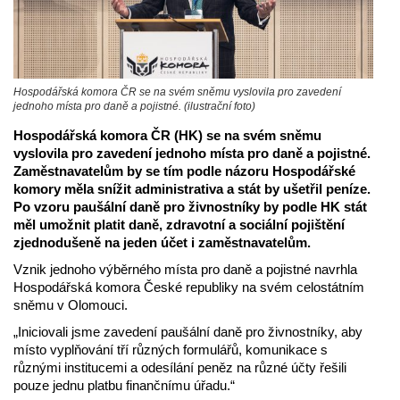
Hospodářská komora ČR se na svém sněmu vyslovila pro zavedení
jednoho místa pro daně a pojistné. (ilustrační foto)
Hospodářská komora ČR (HK) se na svém sněmu
vyslovila pro zavedení jednoho místa pro daně a pojistné.
Zaměstnavatelům by se tím podle názoru Hospodářské
komory měla snížit administrativa a stát by ušetřil peníze.
Po vzoru paušální daně pro živnostníky by podle HK stát
měl umožnit platit daně, zdravotní a sociální pojištění
zjednodušeně na jeden účet i zaměstnavatelům.
Vznik jednoho výběrného místa pro daně a pojistné navrhla
Hospodářská komora České republiky na svém celostátním
sněmu v Olomouci.
„Iniciovali jsme zavedení paušální daně pro živnostníky, aby
místo vyplňování tří různých formulářů, komunikace s
různými institucemi a odesílání peněz na různé účty řešili
pouze jednu platbu finančnímu úřadu.“