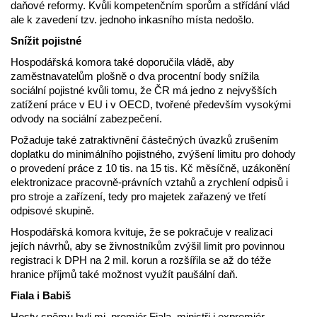
daňové reformy. Kvůli kompetenčním sporům a střídání vlád
ale k zavedení tzv. jednoho inkasního místa nedošlo.
Snížit pojistné
Hospodářská komora také doporučila vládě, aby
zaměstnavatelům plošně o dva procentní body snížila
sociální pojistné kvůli tomu, že ČR má jedno z nejvyšších
zatížení práce v EU i v OECD, tvořené především vysokými
odvody na sociální zabezpečení.
Požaduje také zatraktivnění částečných úvazků zrušením
doplatku do minimálního pojistného, zvýšení limitu pro dohody
o provedení práce z 10 tis. na 15 tis. Kč měsíčně, uzákonění
elektronizace pracovně-právních vztahů a zrychlení odpisů i
pro stroje a zařízení, tedy pro majetek zařazený ve třetí
odpisové skupině.
Hospodářská komora kvituje, že se pokračuje v realizaci
jejích návrhů, aby se živnostníkům zvýšil limit pro povinnou
registraci k DPH na 2 mil. korun a rozšířila se až do téže
hranice příjmů také možnost využít paušální daň.
Fiala i Babiš
Hosty sněmu byli mj. premiér Fiala, ministři i expremiér