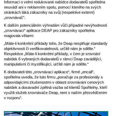
Informaci o velmi redukované nabídce dodavatelů spořitelna
neuvádí ani v reklamním spotu, pomocí kterého na svých
stránkách láká zákazníky na svůj (respektive externí)
„srovnávač“.
K dalším potenciálním výhradám vůči případné nevýhodnosti
„srovnávací“ aplikace DEAP pro zákazníky spořitelna
reagovala větami:
„Máte-li konkrétní příklady toho, že Deap nesplňuje standardy
objektivnosti či verifikovatelnosti, určitě nám je sdělte.“
Respektive „Máte-li konkrétní příklady, v čem je srovnání
nabídek 6 vybraných dodavatelů v rámci Deap zavádějící,
manipulativní či mystifikující, určitě nám je sdělte.“
K dodavateli této „srovnávací aplikace“, firmě „encall“,
spořitelna uvedla, že tuto firmu „považuje za profesionály s
odpovídajícími zkušenostmi v oblasti srovnávání cenových
nabídek a dosavadní zpětná vazba od klientů Spořitelny, kteří
využili služeb srovnávače Deap, není s naším přesvědčením
v rozporu“.