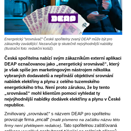
Energetický "srovnávač" České spořitelny zvaný DEAP může být pro
zákazníky zavádějící: Nezaručuje ty skutečně nejvýhodnější nabídky.
(Ilustrační foto: redakční koláž).
Česká spořitelna nabízí svým zákazníkům externí aplikaci
DEAP označovanou jako „energetický srovnávač“, který
je však spíše jen marketingovým nástrojem několika
vybraných dodavatelů a nepřináší objektivní srovnání
nabídek elektřiny a plynu z celého tuzemského
energetického trhu. Není proto zárukou, že by tento
„srovnávač“ mohl klientům pomoci vyhledat ty
nejvýhodnější nabídky dodávek elektřiny a plynu v České
republice.
Zmiňovaný „srovnávač“ s názvem DEAP pro spořitelnu
provozuje firma „encall“
(malé písmeno na začátku názvu této
. Tato spořitelnou zaštiťovaná
firmy není překlepem redakce)