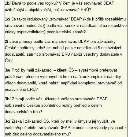
1b/
Dává to podle vás logiku? V čem je váš srovnávač DEAP
užitečnější a objektivnější, než srovnávač ERÚ?
1c/
Je takto redukovaný „srovnávač“ DEAP (kde k příliš rozsáhlému
srovnávání nedochází) podle vás seriózní nabídka/služba respektive
eticky ospravedlnitelný podnikatelský záměr?
2/
Jaké přínosy podle vás má srovnávač DEAP pro zákazníky
České spořitelny, když jim nabízí pouze nabídky od 5 nezávislých
dodavatelů, zatímco srovnávač ERÚ nabízí všechny dodavatele v
ČR?
3a/
Proč by měli zákazníci – klienti ČS – systémově preferovat
právě vámi předem vybraných 5 firem na úkor komplexní nabídky
všech dodavatelů, které nabízí například komplexní srovnávač od
nezávislého ERÚ?
3b/
Získají podle vás uživatelé vašeho srovnávače DEAP
nabízeného Českou spořitelnou reálný přehled o celém
dodavatelském trhu?
3c/
Získají zákazníci ČS, kteří by měli v úmyslu jej využít, ve
vašem/spořitelním srovnávači DEAP ekonomické výhody plynoucí z
nabídek celého dodavatelského trhu?