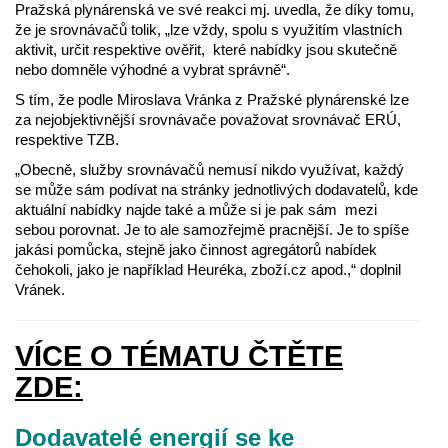
Pražská plynárenská ve své reakci mj. uvedla, že díky tomu,
že je srovnávačů tolik, „lze vždy, spolu s využitím vlastních
aktivit, určit respektive ověřit, které nabídky jsou skutečně
nebo domněle výhodné a vybrat správně“.
S tím, že podle Miroslava Vránka z Pražské plynárenské lze
za nejobjektivnější srovnávače považovat srovnávač ERÚ,
respektive TZB.
„Obecně, služby srovnávačů nemusí nikdo využívat, každý
se může sám podívat na stránky jednotlivých dodavatelů, kde
aktuální nabídky najde také a může si je pak sám mezi
sebou porovnat. Je to ale samozřejmě pracnější. Je to spíše
jakási pomůcka, stejně jako činnost agregátorů nabídek
čehokoli, jako je například Heuréka, zboží.cz apod.,“ doplnil
Vránek.
VÍCE O TÉMATU ČTĚTE
ZDE:
Dodavatelé energií se ke