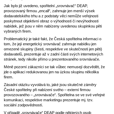
Jak bylo již uvedeno, spořitelní „srovnávač“ DEAP,
provozovaný firmou „encall“, zahrnuje jen menší výsek
dodavatelského trhu a z podstaty věci nemůže veřejnosti
poskytnout objektivní obraz o výhodnosti či nevýhodnosti
nabídek, jež jsou v něm nabízeny uvedenou skupinkou pěti
vybraných firem.
Problematický je také fakt, že Česká spořitelna informaci o
tom, že její energetický srovnávač zahrnuje nabídku jen
omezené skupiny (šesti, respektive ve skutečnosti jen pěti)
dodavatelů, prezentuje až v zadní části svých internetových
stránek, tedy nikoliv přímo u prezentovaného srovnávače.
Méně pozorní zákazníci se tak vůbec nemusejí dozvědět, že
jde o aplikaci redukovanou jen na úzkou skupinu několika
firem.
Zásadní otázku vyvolává to, jaké jsou skutečné záměry
České spořitelny při nabízení svého – externí firmou
provozovaného – „srovnávače“. Spořitelna se ve své veřejné
komunikaci, respektive marketingu prezentuje mj. tzv.
sociální zodpovědností.
V případě „srovnávače“ DEAP podle některých osob