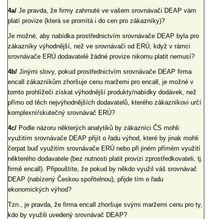
4a/
Je pravda, že firmy zahrnuté ve vašem srovnávači DEAP vám
platí provize (která se promítá i do cen pro zákazníky)?
Je možné, aby nabídka prostřednictvím srovnávače DEAP byla pro
zákazníky výhodnější, než ve srovnávači od ERÚ, když v rámci
srovnávače ERÚ dodavatelé žádné provize nikomu platit nemusí?
4b/
Jinými slovy, pokud prostřednictvím srovnávače DEAP firma
encall zákazníkům zhoršuje cenu maržemi pro encall, je možné v
tomto prohlížeči získat výhodnější produkty/nabídky dodávek, než
přímo od těch nejvýhodnějších dodavatelů, kterého zákazníkovi určí
komplexní/skutečný srovnávač ERÚ?
4c/
Podle názoru některých analytiků by zákazníci ČS mohli
využitím srovnávače DEAP přijít o řadu výhod, které by jinak mohli
čerpat buď využitím srovnávače ERÚ nebo při jiném přímém využití
některého dodavatele (bez nutnosti platit provizi zprostředkovateli, tj.
firmě encall). Připouštíte, že pokud by někdo využil váš srovnávač
DEAP (nabízený Českou spořitelnou), přijde tím o řadu
ekonomických výhod?
Tzn., je pravda, že firma encall zhoršuje svými maržemi cenu pro ty,
kdo by využili uvedený srovnávač DEAP?