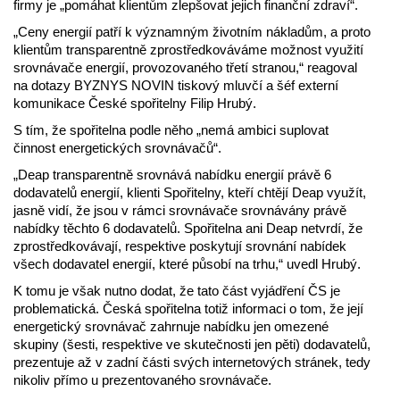
firmy je „pomáhat klientům zlepšovat jejich finanční zdraví“.
„Ceny energií patří k významným životním nákladům, a proto
klientům transparentně zprostředkováváme možnost využití
srovnávače energií, provozovaného třetí stranou,“ reagoval
na dotazy BYZNYS NOVIN tiskový mluvčí a šéf externí
komunikace České spořitelny Filip Hrubý.
S tím, že spořitelna podle něho „nemá ambici suplovat
činnost energetických srovnávačů“.
„Deap transparentně srovnává nabídku energií právě 6
dodavatelů energií, klienti Spořitelny, kteří chtějí Deap využít,
jasně vidí, že jsou v rámci srovnávače srovnávány právě
nabídky těchto 6 dodavatelů. Spořitelna ani Deap netvrdí, že
zprostředkovávají, respektive poskytují srovnání nabídek
všech dodavatel energií, které působí na trhu,“ uvedl Hrubý.
K tomu je však nutno dodat, že tato část vyjádření ČS je
problematická. Česká spořitelna totiž informaci o tom, že její
energetický srovnávač zahrnuje nabídku jen omezené
skupiny (šesti, respektive ve skutečnosti jen pěti) dodavatelů,
prezentuje až v zadní části svých internetových stránek, tedy
nikoliv přímo u prezentovaného srovnávače.