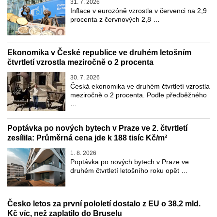
31. 7. 2026
Inflace v eurozóně vzrostla v červenci na 2,9
procenta z červnových 2,8 …
Ekonomika v České republice ve druhém letošním
čtvrtletí vzrostla meziročně o 2 procenta
30. 7. 2026
Česká ekonomika ve druhém čtvrtletí vzrostla
meziročně o 2 procenta. Podle předběžného
…
Poptávka po nových bytech v Praze ve 2. čtvrtletí
zesílila: Průměrná cena jde k 188 tisíc Kč/m²
1. 8. 2026
Poptávka po nových bytech v Praze ve
druhém čtvrtletí letošního roku opět …
Česko letos za první pololetí dostalo z EU o 38,2 mld.
Kč víc, než zaplatilo do Bruselu