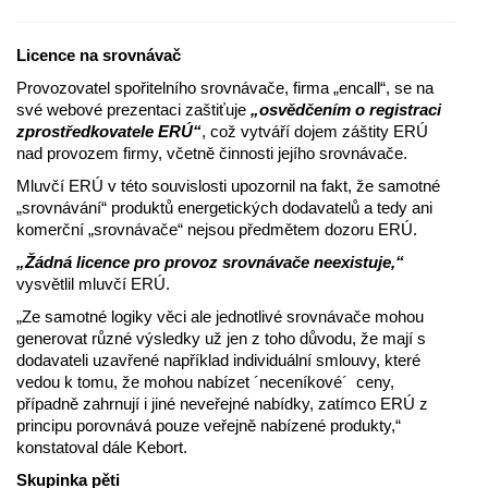
Licence na srovnávač
Provozovatel spořitelního srovnávače, firma „encall“, se na
své webové prezentaci zaštiťuje
„osvědčením o registraci
zprostředkovatele ERÚ“
, což vytváří dojem záštity ERÚ
nad provozem firmy, včetně činnosti jejího srovnávače.
Mluvčí ERÚ v této souvislosti upozornil na fakt, že samotné
„srovnávání“ produktů energetických dodavatelů a tedy ani
komerční „srovnávače“ nejsou předmětem dozoru ERÚ.
„Žádná licence pro provoz srovnávače neexistuje,“
vysvětlil mluvčí ERÚ.
„Ze samotné logiky věci ale jednotlivé srovnávače mohou
generovat různé výsledky už jen z toho důvodu, že mají s
dodavateli uzavřené například individuální smlouvy, které
vedou k tomu, že mohou nabízet ´neceníkové´ ceny,
případně zahrnují i jiné neveřejné nabídky, zatímco ERÚ z
principu porovnává pouze veřejně nabízené produkty,“
konstatoval dále Kebort.
Skupinka pěti