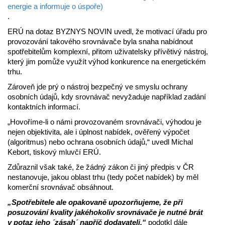
energie a informuje o úspoře)
.
ERÚ na dotaz BYZNYS NOVIN uvedl, že motivací úřadu pro
provozování takového srovnávače byla snaha nabídnout
spotřebitelům komplexní, přitom uživatelsky přívětivý nástroj,
který jim pomůže využít výhod konkurence na energetickém
trhu.
Zároveň jde prý o nástroj bezpečný ve smyslu ochrany
osobních údajů, kdy srovnávač nevyžaduje například zadání
kontaktních informací.
„Hovoříme-li o námi provozovaném srovnávači, výhodou je
nejen objektivita, ale i úplnost nabídek, ověřený výpočet
(algoritmus) nebo ochrana osobních údajů,“ uvedl Michal
Kebort, tiskový mluvčí ERÚ.
Zdůraznil však také, že žádný zákon či jiný předpis v ČR
nestanovuje, jakou oblast trhu (tedy počet nabídek) by měl
komerční srovnávač obsáhnout.
„Spotřebitele ale opakovaně upozorňujeme, že při
posuzování kvality jakéhokoliv srovnávače je nutné brát
v potaz jeho ´zásah´ napříč dodavateli,“
podotkl dále