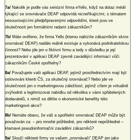
7a/
Nakolik je podle vás seriózní firma eYello, když na dotaz médií
týkající se srovnávače DEAP odpovídá nicneříkajícími, s tématem
nesouvisejícími předpřipravenými odpověďmi, které jsou ve
skutečnosti jen formálními radami zákazníkům?
7b/
Máte ověřeno, že firma Yello (kterou nabízíte zákazníkům skrze
srovnávač DEAP) nadále reálně existuje a vykonává podnikatelskou
činnost? Nebo jde jen o fiktivní firmu a tedy v důsledku je její
prezentování v aplikaci DEAP zjevně zavádějící informací vůči
zákazníkům České spořitelny?
8a/
Považujete vaši aplikaci DEAP, jejímž prostřednictvím mají být
oslovováni klienti ČS, za skutečný srovnávač? Nebo jde ve
skutečnosti jen o marketingovou záležitost, jejímž cílem je virtuálně
zvýhodnit a legitimizovat nabídku od několika s vámi spřátelených
dodavatelů, s nimiž se dělíte o ekonomické benefity této
marketingové akce?
8b/
Nemáte obavu, že váš a spořitelní srovnávač DEAP může být
považován za – pro mnohé průhledné, pro některé neprůhledné –
klamavé pseudoinformační zavádění zákazníků?
9a/
Slouží některé firmy ve vašem „srovnávači“ DEAP jen jako