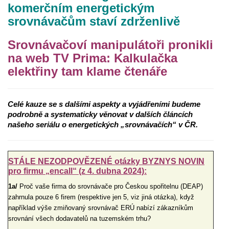
komerčním energetickým
srovnávačům staví zdrženlivě
Srovnávačoví manipulátoři pronikli
na web TV Prima: Kalkulačka
elektřiny tam klame čtenáře
Celé kauze se s dalšími aspekty a vyjádřeními budeme
podrobně a systematicky věnovat v dalších článcích
našeho seriálu o energetických „srovnávačích“ v ČR.
STÁLE NEZODPOVĚZENÉ otázky BYZNYS NOVIN
pro firmu „encall“ (z 4. dubna 2024):
1a/
Proč vaše firma do srovnávače pro Českou spořitelnu (DEAP)
zahrnula pouze 6 firem (respektive jen 5, viz jiná otázka), když
například výše zmiňovaný srovnávač ERÚ nabízí zákazníkům
srovnání všech dodavatelů na tuzemském trhu?