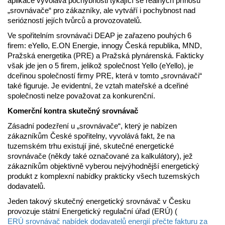
aplikace vyvolává pochybnosti týkající se reálných přínosů
„srovnávače“ pro zákazníky, ale vytváří i pochybnost nad
seriózností jejích tvůrců a provozovatelů.
Ve spořitelním srovnávači DEAP je zařazeno pouhých 6
firem: eYello, E.ON Energie, innogy Česká republika, MND,
Pražská energetika (PRE) a Pražská plynárenská. Fakticky
však jde jen o 5 firem, jelikož společnost Yello (eYello), je
dceřinou společností firmy PRE, která v tomto „srovnávači“
také figuruje. Je evidentní, že vztah mateřské a dceřiné
společnosti nelze považovat za konkurenční.
Komerční kontra skutečný srovnávač
Zásadní podezření u „srovnávače“, který je nabízen
zákazníkům České spořitelny, vyvolává fakt, že na
tuzemském trhu existují jiné, skutečné energetické
srovnávače (někdy také označované za kalkulátory), jež
zákazníkům objektivně vyberou nejvýhodnější energetický
produkt z komplexní nabídky prakticky všech tuzemských
dodavatelů.
Jeden takový skutečný energetický srovnávač v Česku
provozuje státní Energetický regulační úřad (ERÚ) (
ERÚ srovnávač nabídek dodavatelů energií přečte fakturu za