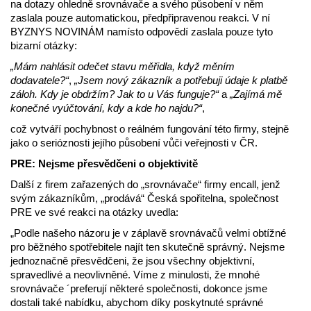
na dotazy ohledně srovnávače a svého působení v něm
zaslala pouze automatickou, předpřipravenou reakci. V ní
BYZNYS NOVINÁM namísto odpovědí zaslala pouze tyto
bizarní otázky:
„Mám nahlásit odečet stavu měřidla, když měním
dodavatele?“
,
„Jsem nový zákazník a potřebuji údaje k platbě
záloh. Kdy je obdržím? Jak to u Vás funguje?“
a
„Zajímá mě
konečné vyúčtování, kdy a kde ho najdu?“
,
což vytváří pochybnost o reálném fungování této firmy, stejně
jako o serióznosti jejího působení vůči veřejnosti v ČR.
PRE: Nejsme přesvědčeni o objektivitě
Další z firem zařazených do „srovnávače“ firmy encall, jenž
svým zákazníkům, „prodává“ Česká spořitelna, společnost
PRE ve své reakci na otázky uvedla:
„Podle našeho názoru je v záplavě srovnávačů velmi obtížné
pro běžného spotřebitele najít ten skutečně správný. Nejsme
jednoznačně přesvědčeni, že jsou všechny objektivní,
spravedlivé a neovlivněné. Víme z minulosti, že mnohé
srovnávače ´preferují některé společnosti, dokonce jsme
dostali také nabídku, abychom díky poskytnuté správné