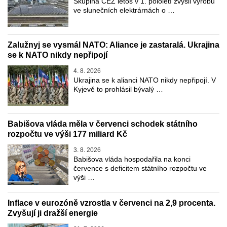
Skupina ČEZ letos v 1. pololetí zvýšil výrobu
ve slunečních elektrárnách o …
Zalužnyj se vysmál NATO: Aliance je zastaralá. Ukrajina
se k NATO nikdy nepřipojí
4. 8. 2026
Ukrajina se k alianci NATO nikdy nepřipojí. V
Kyjevě to prohlásil bývalý …
Babišova vláda měla v červenci schodek státního
rozpočtu ve výši 177 miliard Kč
3. 8. 2026
Babišova vláda hospodařila na konci
července s deficitem státního rozpočtu ve
výši …
Inflace v eurozóně vzrostla v červenci na 2,9 procenta.
Zvyšují ji dražší energie