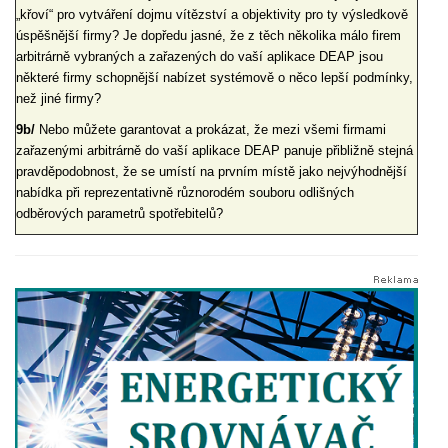
„křoví“ pro vytváření dojmu vítězství a objektivity pro ty výsledkově
úspěšnější firmy? Je dopředu jasné, že z těch několika málo firem
arbitrárně vybraných a zařazených do vaší aplikace DEAP jsou
některé firmy schopnější nabízet systémově o něco lepší podmínky,
než jiné firmy?
9b/
Nebo můžete garantovat a prokázat, že mezi všemi firmami
zařazenými arbitrárně do vaší aplikace DEAP panuje přibližně stejná
pravděpodobnost, že se umístí na prvním místě jako nejvýhodnější
nabídka při reprezentativně různorodém souboru odlišných
odběrových parametrů spotřebitelů?