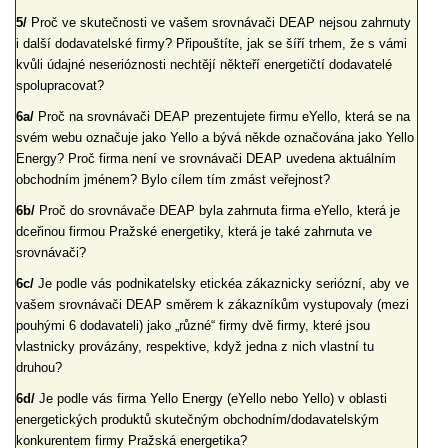
5/
Proč ve skutečnosti ve vašem srovnávači DEAP nejsou zahrnuty
i další dodavatelské firmy? Připouštíte, jak se šíří trhem, že s vámi
kvůli údajné neserióznosti nechtějí někteří energetičtí dodavatelé
spolupracovat?
6a/
Proč na srovnávači DEAP prezentujete firmu eYello, která se na
svém webu označuje jako Yello a bývá někde označována jako Yello
Energy? Proč firma není ve srovnávači DEAP uvedena aktuálním
obchodním jménem? Bylo cílem tím zmást veřejnost?
6b/
Proč do srovnávače DEAP byla zahrnuta firma eYello, která je
dceřinou firmou Pražské energetiky, která je také zahrnuta ve
srovnávači?
6c/
Je podle vás podnikatelsky etickéa zákaznicky seriózní, aby ve
vašem srovnávači DEAP směrem k zákazníkům vystupovaly (mezi
pouhými 6 dodavateli) jako „různé“ firmy dvě firmy, které jsou
vlastnicky provázány, respektive, když jedna z nich vlastní tu
druhou?
6d/
Je podle vás firma Yello Energy (eYello nebo Yello) v oblasti
energetických produktů skutečným obchodním/dodavatelským
konkurentem firmy Pražská energetika?