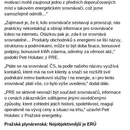
motivaci mohli zaujmout jedno z předních doporučovaných
míst v takovém energetickém srovnávači, což jsme
samozřejmě odmítli…“
„Zajímavé je, že ti, kdo srovnávače sestavují a provozují, nás
prakticky nekontaktují a sbírají informace pro srovnávače
kdesi na internetu. Otázkou pak je, zda-li se srovnává
srovnatelné… Produkty obchodníků s energiemi se liší názvy,
strukturou a podmínkami, může to být doba fixace, bonusové
podpisy, bonusové kWh zdarma, odměny za věrnost atd.,“
podotkl Petr Holubec z PRE.
„Ptáte se na srovnávač ČS, ta podle našeho názoru využívá
kontaktů, které má na své klienty a snaží se rozšířit své
podnikání mimo bankovní služby i na energie, a i pro tento
srovnávač platí vše, co bylo výše uvedeno,“ dodal dále.
„PRE se aktivně nesnaží být součástí srovnávačů, informace
o cenách zákazníkům sdělujeme jinými osvědčenými
způsoby, které zohlední jejich historii, spolehlivost, reagují
operativně na vývoj ceny a situaci na trhu,“ uzavřel Petr
Holubec z Pražské energetiky.
Pražská plynárenská: Nejobjektivnější je ERÚ