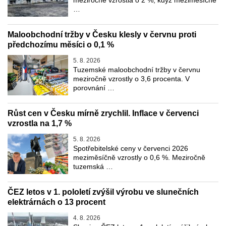
meziročně vzrostla o 2 %, když meziměsíčně
…
Maloobchodní tržby v Česku klesly v červnu proti
předchozímu měsíci o 0,1 %
5. 8. 2026
Tuzemské maloobchodní tržby v červnu
meziročně vzrostly o 3,6 procenta. V
porovnání …
Růst cen v Česku mírně zrychlil. Inflace v červenci
vzrostla na 1,7 %
5. 8. 2026
Spotřebitelské ceny v červenci 2026
meziměsíčně vzrostly o 0,6 %. Meziročně
tuzemská …
ČEZ letos v 1. pololetí zvýšil výrobu ve slunečních
elektrárnách o 13 procent
4. 8. 2026