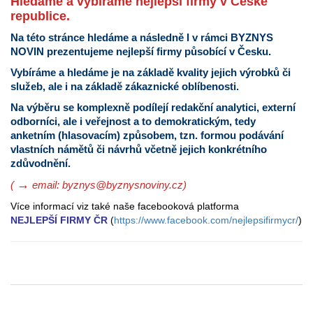
Hledáme a vybíráme nejlepší firmy v České
republice.
Na této stránce hledáme a následně I v rámci BYZNYS
NOVIN prezentujeme nejlepší firmy působící v Česku.
Vybíráme a hledáme je na základě kvality jejich výrobků či
služeb, ale i na základě zákaznické oblíbenosti.
Na výběru se komplexně podílejí redakční analytici, externí
odborníci, ale i veřejnost a to demokratickým, tedy
anketním (hlasovacím) způsobem
, tzn. formou podávání
vlastních námětů či návrhů včetně jejich konkrétního
zdůvodnění.
→
(
email: byznys@byznysnoviny.cz)
Více informací viz také naše facebooková platforma
NEJLEPŠÍ FIRMY ČR
(
https://www.facebook.com/nejlepsifirmycr/
)