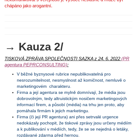
chápáno jako arogantní.
→ Kauza 2/
TISKOVÁ ZPRÁVA SPOLEČNOSTI SAZKA z 24. 6. 2022
(PR
agentura PEPRCONSULTING)
:
V běžné byznysové rubrice nepublikovatelná pro
nesrozumitelnost, nesmyslnost až komičnost, nemluvě o
marketingovém charakteru.
Firma a její agentura se mylně domnívají, že média jsou
dobrovolným, tedy altruistickým nosičem marketingových
informací firem, a působí (média) na trhu jen proto, aby
pomáhala firmám k jejich marketingu.
Firma (či její PR agentura) ani přes setrvalé urgence
nedokázaly pochopit, že tiskové zprávy jsou určeny médiím
a k publikování v médiích, tedy, že se se nejedná o letáky,
rozdávané zdarma před hernou.