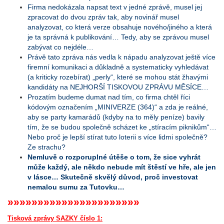
Firma nedokázala napsat text v jedné zprávě, musel jej
zpracovat do dvou zpráv tak, aby novinář musel
analyzovat, co která verze obsahuje nového/jiného a která
je ta správná k publikování… Tedy, aby se zprávou musel
zabývat co nejdéle…
Právě tato zpráva nás vedla k nápadu analyzovat ještě více
firemní komunikaci a důkladně a systematicky vyhledávat
(a kriticky rozebírat) „perly“, které se mohou stát žhavými
kandidáty na NEJHORŠÍ TISKOVOU ZPRÁVU MĚSÍCE…
Prozatím budeme dumat nad tím, co firma chtěl říci
kódovým označením „MINIVERZE (364)“ a zda je reálné,
aby se party kamarádů (kdyby na to měly peníze) bavily
tím, že se budou společně scházet ke „stíracím piknikům“…
Nebo proč je lepší stírat tuto loterii s více lidmi společně?
Ze strachu?
Nemluvě o rozporuplné útěše o tom, že sice vyhrát
může každý, ale někdo nebude mít štěstí ve hře, ale jen
v lásce… Skutečně skvělý důvod, proč investovat
nemalou sumu za Tutovku…
»»»»»»»»»»»»»»»»»»»»»»
Tisková zprávy SAZKY číslo 1: