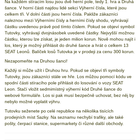
Na každém stíracím losu jsou dvě herní pole, tedy 1. hra a Druhá
šance. V horní části najdou lidé sekci Výherní čísla, které jsou
celkem tři. V dolní části jsou herní čísla. Pakliže zákazníci
naleznou mezi Výherními čísly a herními čísly shodu, vyhrávají
částku uvedenou právě pod tímto číslem. Pokud se objeví symbol
Tutovky, vyhrávají dvojnásobek uvedené částky. Nejvyšší možnou
částku, kterou lze získat, je jeden milion korun. Nově mohou najít i
los, který je možný přihlásit do druhé šance a hrát o celkem 13
SEAT Leonů. Balíček losů Tutovka je v prodeji za cenu 300 korun.
Nezapomeňte na Druhou šanci!
Každý si může užít i Druhou hru. Pokud se objeví tři symboly
Tutovky, jsou zákazníci stále ve hře. Los můžou pomocí kódu ve
spodní části stíracího pole přihlásit do losování o vozy SEAT
Leon. Stačí vložit sedmimístný výherní kód Druhé šance do
webové formuláře
. Los si pak musí bezpečně uchovat, bez něj by
nebylo možné vyplatit výhru.
Tutovku seženete po celé republice na několika tisících
prodejních míst Sazky. Na seznamu nechybí trafiky, ale také
pošty, čerpací stanice, supermarkety či různé další obchody.