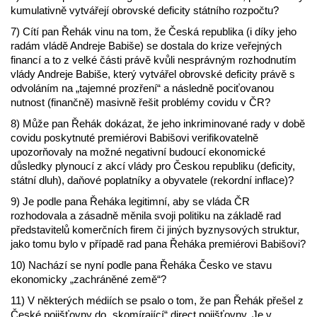
kumulativně vytvářejí obrovské deficity státního rozpočtu?
7) Cítí pan Řehák vinu na tom, že Česká republika (i díky jeho
radám vládě Andreje Babiše) se dostala do krize veřejných
financí a to z velké části právě kvůli nesprávným rozhodnutím
vlády Andreje Babiše, který vytvářel obrovské deficity právě s
odvoláním na „tajemné prozření“ a následně pociťovanou
nutnost (finančně) masivně řešit problémy covidu v ČR?
8) Může pan Řehák dokázat, že jeho inkriminované rady v době
covidu poskytnuté premiérovi Babišovi verifikovatelně
upozorňovaly na možné negativní budoucí ekonomické
důsledky plynoucí z akcí vlády pro Českou republiku (deficity,
státní dluh), daňové poplatníky a obyvatele (rekordní inflace)?
9) Je podle pana Řeháka legitimní, aby se vláda ČR
rozhodovala a zásadně měnila svoji politiku na základě rad
představitelů komerčních firem či jiných byznysových struktur,
jako tomu bylo v případě rad pana Řeháka premiérovi Babišovi?
10) Nachází se nyní podle pana Řeháka Česko ve stavu
ekonomicky „zachráněné země“?
11) V některých médiích se psalo o tom, že pan Řehák přešel z
České pojišťovny do „skomírající“ direct pojišťovny. Je v