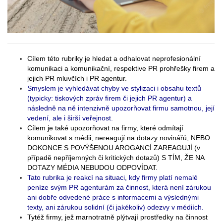
Cílem této rubriky je hledat a odhalovat neprofesionální
komunikaci a komunikační, respektive PR prohřešky firem a
jejich PR mluvčích i PR agentur.
Smyslem je vyhledávat chyby ve stylizaci i obsahu textů
(typicky: tiskových zpráv firem či jejich PR agentur) a
následně na ně intenzivně upozorňovat firmu samotnou, její
vedení, ale i širší veřejnost.
Cílem je také upozorňovat na firmy, které odmítají
komunikovat s médii, nereagují na dotazy novinářů, NEBO
DOKONCE S POVÝŠENOU AROGANCÍ ZAREAGUJÍ (v
případě nepříjemných či kritických dotazů) S TÍM, ŽE NA
DOTAZY MÉDIA NEBUDOU ODPOVÍDAT.
Tato rubrika je reakcí na situaci, kdy firmy platí nemalé
peníze svým PR agenturám za činnost, která není zárukou
ani dobře odvedené práce s informacemi a výslednými
texty, ani zárukou solidní (či jakékoliv) odezvy v médiích.
Tytéž firmy, jež marnotratně plýtvají prostředky na činnost