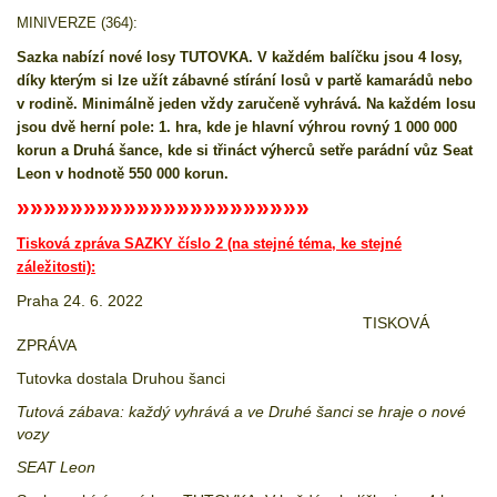
MINIVERZE (364):
Sazka nabízí nové losy TUTOVKA. V každém balíčku jsou 4 losy,
díky kterým si lze užít zábavné stírání losů v partě kamarádů nebo
v rodině. Minimálně jeden vždy zaručeně vyhrává. Na každém losu
jsou dvě herní pole: 1. hra, kde je hlavní výhrou rovný 1 000 000
korun a Druhá šance, kde si třináct výherců setře parádní vůz Seat
Leon v hodnotě 550 000 korun.
»»»»»»»»»»»»»»»»»»»»»»
Tisková zpráva SAZKY číslo 2 (na stejné téma, ke stejné
záležitosti):
Praha 24. 6. 2022
TISKOVÁ
ZPRÁVA
Tutovka dostala Druhou šanci
Tutová zábava: každý vyhrává a ve Druhé šanci se hraje o nové
vozy
SEAT Leon