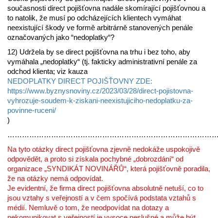
současnosti direct pojišťovna nadále skomírající pojišťovnou a
to natolik, že musí po odcházejících klientech vymáhat
neexistující škody ve formě arbitrárně stanovených penále
označovaných jako “nedoplatky“?
12) Udržela by se direct pojišťovna na trhu i bez toho, aby
vymáhala „nedoplatky“ (tj. fakticky administrativní penále za
odchod klienta; viz kauza
NEDOPLATKY DIRECT POJIŠŤOVNY ZDE:
https://www.byznysnoviny.cz/2023/03/28/direct-pojistovna-
vyhrozuje-soudem-k-ziskani-neexistujiciho-nedoplatku-za-
povinne-ruceni/
)
…………………………………………………………………………
Na tyto otázky direct pojišťovna zjevně nedokáže uspokojivě
odpovědět, a proto si získala pochybné „dobrozdání“ od
organizace „SYNDIKÁT NOVINÁŘŮ“, která pojišťovně poradila,
že na otázky nemá odpovídat.
Je evidentní, že firma direct pojišťovna absolutně netuší, co to
jsou vztahy s veřejností a v čem spočívá podstata vztahů s
médií. Nemluvě o tom, že neodpovídat na dotazy a
nekomunikovat s veřejností je vysoce neslušné a může být