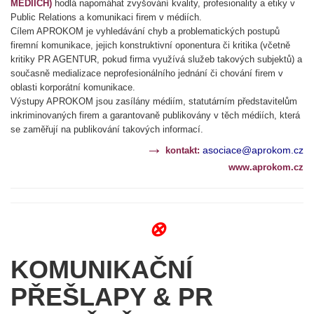
MÉDIÍCH)
hodlá napomáhat zvyšování kvality, profesionality a etiky v
Public Relations a komunikaci firem v médiích.
Cílem APROKOM je vyhledávání chyb a problematických postupů
firemní komunikace, jejich konstruktivní oponentura či kritika (včetně
kritiky PR AGENTUR, pokud firma využívá služeb takových subjektů) a
současně medializace neprofesionálního jednání či chování firem v
oblasti korporátní komunikace.
Výstupy APROKOM jsou zasílány médiím, statutárním představitelům
inkriminovaných firem a garantovaně publikovány v těch médiích, která
se zaměřují na publikování takových informací.
→
asociace@aprokom.cz
kontakt:
www.aprokom.cz
⊗
KOMUNIKAČNÍ
PŘEŠLAPY & PR