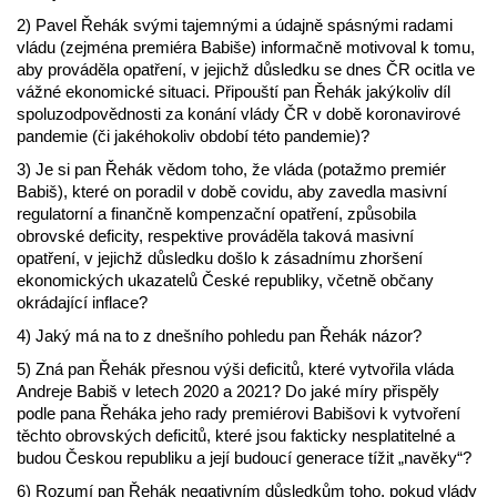
2) Pavel Řehák svými tajemnými a údajně spásnými radami
vládu (zejména premiéra Babiše) informačně motivoval k tomu,
aby prováděla opatření, v jejichž důsledku se dnes ČR ocitla ve
vážné ekonomické situaci. Připouští pan Řehák jakýkoliv díl
spoluzodpovědnosti za konání vlády ČR v době koronavirové
pandemie (či jakéhokoliv období této pandemie)?
3) Je si pan Řehák vědom toho, že vláda (potažmo premiér
Babiš), které on poradil v době covidu, aby zavedla masivní
regulatorní a finančně kompenzační opatření, způsobila
obrovské deficity, respektive prováděla taková masivní
opatření, v jejichž důsledku došlo k zásadnímu zhoršení
ekonomických ukazatelů České republiky, včetně občany
okrádající inflace?
4) Jaký má na to z dnešního pohledu pan Řehák názor?
5) Zná pan Řehák přesnou výši deficitů, které vytvořila vláda
Andreje Babiš v letech 2020 a 2021? Do jaké míry přispěly
podle pana Řeháka jeho rady premiérovi Babišovi k vytvoření
těchto obrovských deficitů, které jsou fakticky nesplatitelné a
budou Českou republiku a její budoucí generace tížit „navěky“?
6) Rozumí pan Řehák negativním důsledkům toho, pokud vlády