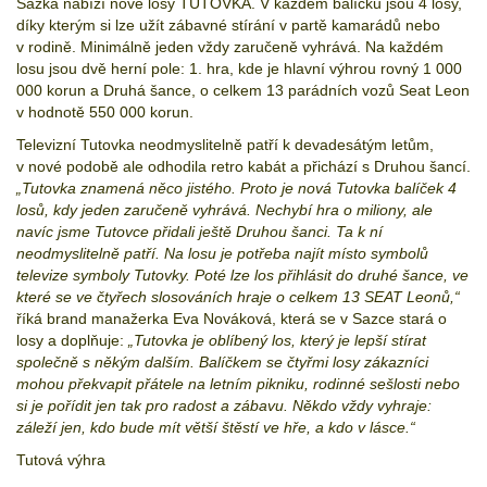
Sazka nabízí nové losy TUTOVKA. V každém balíčku jsou 4 losy,
díky kterým si lze užít zábavné stírání v partě kamarádů nebo
v rodině. Minimálně jeden vždy zaručeně vyhrává. Na každém
losu jsou dvě herní pole: 1. hra, kde je hlavní výhrou rovný 1 000
000 korun a Druhá šance, o celkem 13 parádních vozů Seat Leon
v hodnotě 550 000 korun.
Televizní Tutovka neodmyslitelně patří k devadesátým letům,
v nové podobě ale odhodila retro kabát a přichází s Druhou šancí.
„Tutovka znamená něco jistého. Proto je nová Tutovka balíček 4
losů, kdy jeden zaručeně vyhrává. Nechybí hra o miliony, ale
navíc jsme Tutovce přidali ještě
D
ruhou šanci. Ta k ní
neodmyslitelně patří
. Na losu
je potřeba najít místo symbolů
televize symboly Tutovky.
Poté lze
los přihlásit do druhé šance, ve
které se ve
čtyřech
s
losování
ch hraje o
celkem 13 SEAT Leonů,“
říká brand manažerka Eva Nováková, která se v Sazce stará o
losy a doplňuje:
„Tutovka je
oblíbený
los, který je lepší stírat
společně s
někým
dalším.
Balíčkem se čtyřmi losy zákazníci
mohou překvapit přátele na letním pikniku, rodinné sešlosti nebo
si je pořídit jen tak pro radost a zábavu.
Někdo vždy vyhraje
:
záleží jen,
kdo bude mít větší štěstí ve hře
,
a kdo v lásce.
“
Tutová výhra