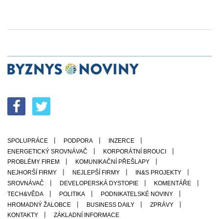
SPOLUPRÁCE
PODPORA
INZERCE
ENERGETICKÝ SROVNÁVAČ
KORPORÁTNÍ BROUCI
PROBLÉMY FIREM
KOMUNIKAČNÍ PŘEŠLAPY
NEJHORŠÍ FIRMY
NEJLEPŠÍ FIRMY
IN&S PROJEKTY
SROVNÁVAČ
DEVELOPERSKÁ DYSTOPIE
KOMENTÁŘE
TECH&VĚDA
POLITIKA
PODNIKATELSKÉ NOVINY
HROMADNÝ ŽALOBCE
BUSINESS DAILY
ZPRÁVY
ZÁKLADNÍ INFORMACE
KONTAKTY