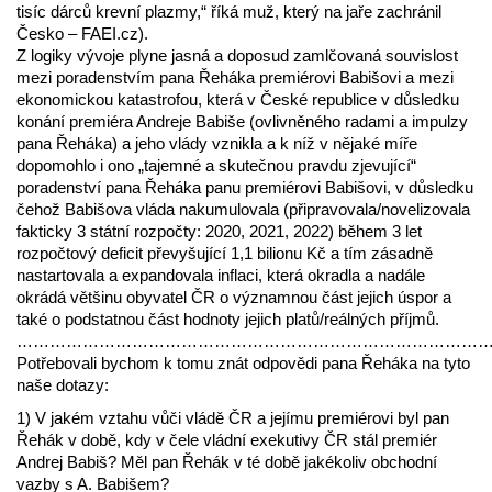
tisíc dárců krevní plazmy,“ říká muž, který na jaře zachránil
Česko – FAEI.cz).
Z logiky vývoje plyne jasná a doposud zamlčovaná souvislost
mezi poradenstvím pana Řeháka premiérovi Babišovi a mezi
ekonomickou katastrofou, která v České republice v důsledku
konání premiéra Andreje Babiše (ovlivněného radami a impulzy
pana Řeháka) a jeho vlády vznikla a k níž v nějaké míře
dopomohlo i ono „tajemné a skutečnou pravdu zjevující“
poradenství pana Řeháka panu premiérovi Babišovi, v důsledku
čehož Babišova vláda nakumulovala (připravovala/novelizovala
fakticky 3 státní rozpočty: 2020, 2021, 2022) během 3 let
rozpočtový deficit převyšující 1,1 bilionu Kč a tím zásadně
nastartovala a expandovala inflaci, která okradla a nadále
okrádá většinu obyvatel ČR o významnou část jejich úspor a
také o podstatnou část hodnoty jejich platů/reálných příjmů.
……………………………………………………………………………
Potřebovali bychom k tomu znát odpovědi pana Řeháka na tyto
naše dotazy:
1) V jakém vztahu vůči vládě ČR a jejímu premiérovi byl pan
Řehák v době, kdy v čele vládní exekutivy ČR stál premiér
Andrej Babiš? Měl pan Řehák v té době jakékoliv obchodní
vazby s A. Babišem?