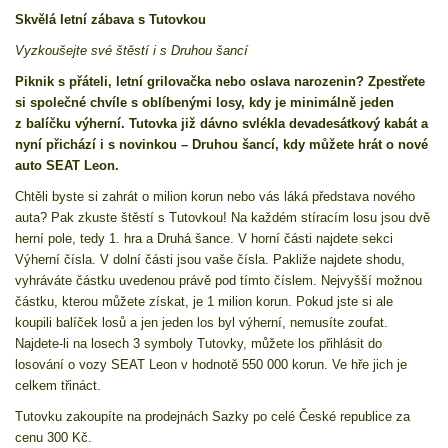
Skvělá letní zábava s Tutovkou
Vyzkoušejte své štěstí i s Druhou šancí
Piknik s přáteli, letní grilovačka nebo oslava narozenin? Zpestřete
si společné chvíle s oblíbenými losy, kdy je minimálně jeden
z balíčku výherní. Tutovka již dávno svlékla devadesátkový kabát a
nyní přichází i s novinkou – Druhou šancí, kdy můžete hrát o nové
auto SEAT Leon.
Chtěli byste si zahrát o milion korun nebo vás láká představa nového
auta? Pak zkuste štěstí s Tutovkou! Na každém stíracím losu jsou dvě
herní pole, tedy 1. hra a Druhá šance. V horní části najdete sekci
Výherní čísla. V dolní části jsou vaše čísla. Pakliže najdete shodu,
vyhráváte částku uvedenou právě pod tímto číslem. Nejvyšší možnou
částku, kterou můžete získat, je 1 milion korun. Pokud jste si ale
koupili balíček losů a jen jeden los byl výherní, nemusíte zoufat.
Najdete-li na losech 3 symboly Tutovky, můžete los přihlásit do
losování o vozy SEAT Leon v hodnotě 550 000 korun. Ve hře jich je
celkem třináct.
Tutovku zakoupíte na prodejnách Sazky po celé České republice za
cenu 300 Kč.