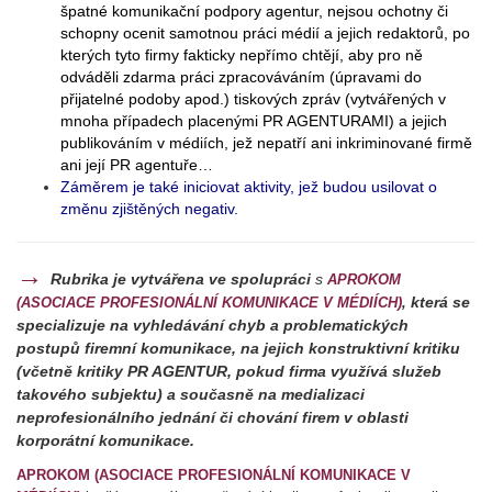
špatné komunikační podpory agentur, nejsou ochotny či
schopny ocenit samotnou práci médií a jejich redaktorů, po
kterých tyto firmy fakticky nepřímo chtějí, aby pro ně
odváděli zdarma práci zpracováváním (úpravami do
přijatelné podoby apod.) tiskových zpráv (vytvářených v
mnoha případech placenými PR AGENTURAMI) a jejich
publikováním v médiích, jež nepatří ani inkriminované firmě
ani její PR agentuře…
Záměrem je také iniciovat aktivity, jež budou usilovat o
změnu zjištěných negativ.
→
Rubrika je vytvářena ve spolupráci
s
APROKOM
která se
(ASOCIACE PROFESIONÁLNÍ KOMUNIKACE V MÉDIÍCH)
,
specializuje na vyhledávání chyb a problematických
postupů firemní komunikace, na jejich konstruktivní kritiku
(včetně kritiky PR AGENTUR, pokud firma využívá služeb
takového subjektu) a současně na medializaci
neprofesionálního jednání či chování firem v oblasti
korporátní komunikace.
APROKOM (ASOCIACE PROFESIONÁLNÍ KOMUNIKACE V