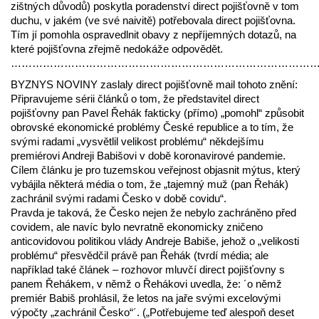
zištných důvodů) poskytla poradenství direct pojišťovně v tom
duchu, v jakém (ve své naivitě) potřebovala direct pojišťovna.
Tím jí pomohla ospravedlnit obavy z nepříjemných dotazů, na
které pojišťovna zřejmě nedokáže odpovědět.
…………………………………………………………………………
BYZNYS NOVINY zaslaly direct pojišťovně mail tohoto znění:
Připravujeme sérii článků o tom, že představitel direct
pojišťovny pan Pavel Řehák fakticky (přímo) „pomohl“ způsobit
obrovské ekonomické problémy České republice a to tím, že
svými radami „vysvětlil velikost problému“ někdejšímu
premiérovi Andreji Babišovi v době koronavirové pandemie.
Cílem článku je pro tuzemskou veřejnost objasnit mýtus, který
vybájila některá média o tom, že „tajemný muž (pan Řehák)
zachránil svými radami Česko v době covidu“.
Pravda je taková, že Česko nejen že nebylo zachráněno před
covidem, ale navíc bylo nevratně ekonomicky zničeno
anticovidovou politikou vlády Andreje Babiše, jehož o „velikosti
problému“ přesvědčil právě pan Řehák (tvrdí média; ale
například také článek – rozhovor mluvčí direct pojišťovny s
panem Řehákem, v němž o Řehákovi uvedla, že: ´o němž
premiér Babiš prohlásil, že letos na jaře svými excelovými
výpočty „zachránil Česko“´. („Potřebujeme teď alespoň deset