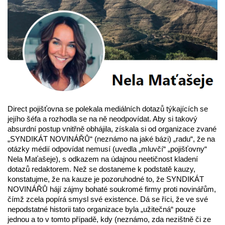
Direct pojišťovna se polekala mediálních dotazů týkajících se
jejího šéfa a rozhodla se na ně neodpovídat. Aby si takový
absurdní postup vnitřně obhájila, získala si od organizace zvané
„SYNDIKÁT NOVINÁŘŮ“ (neznámo na jaké bázi) „radu“, že na
otázky médií odpovídat nemusí (uvedla „mluvčí“ „pojišťovny“
Nela Maťašeje), s odkazem na údajnou neetičnost kladení
dotazů redaktorem. Než se dostaneme k podstatě kauzy,
konstatujme, že na kauze je pozoruhodné to, že SYNDIKÁT
NOVINÁŘŮ hájí zájmy bohaté soukromé firmy proti novinářům,
čímž zcela popírá smysl své existence. Dá se říci, že ve své
nepodstatné historii tato organizace byla „užitečná“ pouze
jednou a to v tomto případě, kdy (neznámo, zda nezištně či ze