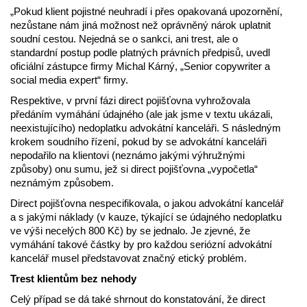
„Pokud klient pojistné neuhradí i přes opakovaná upozornění,
nezůstane nám jiná možnost než oprávněný nárok uplatnit
soudní cestou. Nejedná se o sankci, ani trest, ale o
standardní postup podle platných právních předpisů, uvedl
oficiální zástupce firmy Michal Kárný, „Senior copywriter a
social media expert“ firmy.
Respektive, v první fázi direct pojišťovna vyhrožovala
předáním vymáhání údajného (ale jak jsme v textu ukázali,
neexistujícího) nedoplatku advokátní kanceláři. S následným
krokem soudního řízení, pokud by se advokátní kanceláři
nepodařilo na klientovi (neznámo jakými výhružnými
způsoby) onu sumu, jež si direct pojišťovna „vypočetla“
neznámým způsobem.
Direct pojišťovna nespecifikovala, o jakou advokátní kancelář
a s jakými náklady (v kauze, týkající se údajného nedoplatku
ve výši necelých 800 Kč) by se jednalo. Je zjevné, že
vymáhání takové částky by pro každou seriózní advokátní
kancelář musel představovat značný etický problém.
Trest klientům bez nehody
Celý případ se dá také shrnout do konstatování, že direct