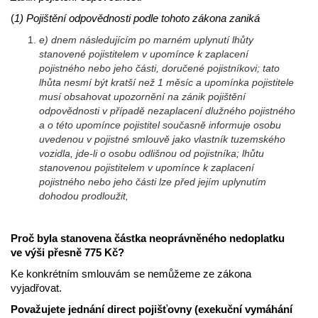
(
1) Pojištění odpovědnosti podle tohoto zákona zaniká
e) dnem následujícím po marném uplynutí lhůty
stanovené pojistitelem v upomínce k zaplacení
pojistného nebo jeho části, doručené pojistníkovi; tato
lhůta nesmí být kratší než 1 měsíc a upomínka pojistitele
musí obsahovat upozornění na zánik pojištění
odpovědnosti v případě nezaplacení dlužného pojistného
a o této upomínce pojistitel současně informuje osobu
uvedenou v pojistné smlouvě jako vlastník tuzemského
vozidla, jde-li o osobu odlišnou od pojistníka; lhůtu
stanovenou pojistitelem v upomínce k zaplacení
pojistného nebo jeho části lze před jejím uplynutím
dohodou prodloužit,
Proč byla stanovena částka neoprávněného nedoplatku
ve výši přesně 775 Kč?
Ke konkrétním smlouvám se nemůžeme ze zákona
vyjadřovat.
Považujete jednání direct pojišťovny (exekuční vymáhání