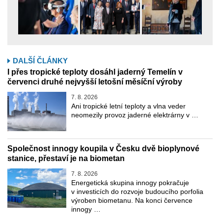
DALŠÍ ČLÁNKY
I přes tropické teploty dosáhl jaderný Temelín v
červenci druhé nejvyšší letošní měsíční výroby
7. 8. 2026
Ani tropické letní teploty a vlna veder
neomezily provoz jaderné elektrárny v …
Společnost innogy koupila v Česku dvě bioplynové
stanice, přestaví je na biometan
7. 8. 2026
Energetická skupina innogy pokračuje
v investicích do rozvoje budoucího porfolia
výroben biometanu. Na konci července
innogy …