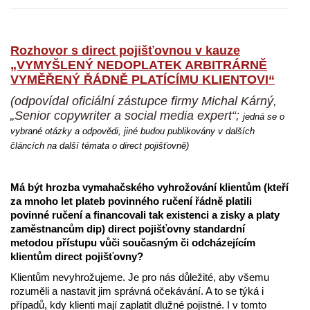
Rozhovor s direct pojišťovnou v kauze
„VYMYŠLENÝ NEDOPLATEK ARBITRÁRNĚ
VYMĚŘENÝ ŘÁDNĚ PLATÍCÍMU KLIENTOVI“
(odpovídal oficiální zástupce firmy Michal Kárný,
„Senior copywriter a social media expert“;
jedná se o
vybrané otázky a odpovědi, jiné budou publikovány v dalších
článcích na další témata o direct pojišťovně)
Má být hrozba vymahačského vyhrožování klientům (kteří
za mnoho let plateb povinného ručení řádně platili
povinné ručení a financovali tak existenci a zisky a platy
zaměstnancům dip) direct pojišťovny standardní
metodou přístupu vůči současným či odcházejícím
klientům direct pojišťovny?
Klientům nevyhrožujeme. Je pro nás důležité, aby všemu
rozuměli a nastavit jim správná očekávání. A to se týká i
případů, kdy klienti mají zaplatit dlužné pojistné. I v tomto