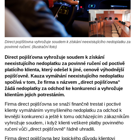
Direct pojišťovna vyhrožuje soudem k získání neexistujícího nedoplatku za
povinné ručení. (Ilustrační foto)
Direct pojišťovna vyhrožuje soudem k získání
neexistujícího nedoplatku za povinné ručení od poctivě
platícího klienta, který odešel k jiné, cenově výhodnější
pojišťovně. Kauza vymáhání neexistujícího nedoplatku
spočívá v tom, že firma s názvem „direct pojišťovna“
žádá nedoplatky za odchod ke konkurenci a vyhrožuje
klientům jejich potrestáním.
Firma direct pojišťovna se snaží finančně trestat i poctivé
klienty vymáháním vymyšleného nedoplatku za odchod k
levnější konkurenci a ještě k tomu odcházejícím zákazníkům
vyhrožuje soudem, i když klienti veškeré platby povinného
ručení vůči „direct pojišťovně“ řádně uhradili.
Firma direct pojišťovna bez logického důvodu klientovi