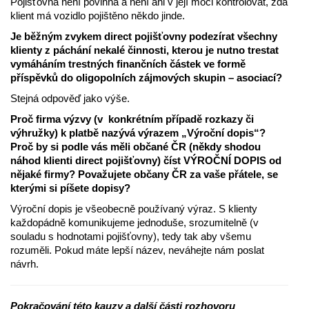
Pojišťovna není povinna a není ani v její moci kontrolovat, zda
klient má vozidlo pojištěno někdo jinde.
Je běžným zvykem direct pojišťovny podezírat všechny
klienty z páchání nekalé činnosti, kterou je nutno trestat
vymáháním trestných finančních částek ve formě
příspěvků do oligopolních zájmových skupin – asociací?
Stejná odpověď jako výše.
Proč firma výzvy (v konkrétním případě rozkazy či
výhružky) k platbě nazývá výrazem „Výroční dopis“?
Proč by si podle vás měli občané ČR (někdy shodou
náhod klienti direct pojišťovny) číst VÝROČNÍ DOPIS od
nějaké firmy? Považujete občany ČR za vaše přátele, se
kterými si píšete dopisy?
Výroční dopis je všeobecně používaný výraz. S klienty
každopádně komunikujeme jednoduše, srozumitelně (v
souladu s hodnotami pojišťovny), tedy tak aby všemu
rozuměli. Pokud máte lepší název, neváhejte nám poslat
návrh.
Pokračování této kauzy a další části rozhovoru