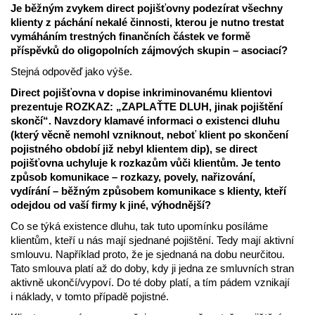
Je běžným zvykem direct pojišťovny podezírat všechny
klienty z páchání nekalé činnosti, kterou je nutno trestat
vymáháním trestných finančních částek ve formě
příspěvků do oligopolních zájmových skupin – asociací?
Stejná odpověď jako výše.
Direct pojišťovna v dopise inkriminovanému klientovi
prezentuje ROZKAZ: „ZAPLAŤTE DLUH, jinak pojištění
skončí“. Navzdory klamavé informaci o existenci dluhu
(který věcně nemohl vzniknout, neboť klient po skončení
pojistného období již nebyl klientem dip), se direct
pojišťovna uchyluje k rozkazům vůči klientům. Je tento
způsob komunikace – rozkazy, povely, nařizování,
vydírání – běžným způsobem komunikace s klienty, kteří
odejdou od vaší firmy k jiné, výhodnější?
Co se týká existence dluhu, tak tuto upomínku posíláme
klientům, kteří u nás mají sjednané pojištění. Tedy mají aktivní
smlouvu. Například proto, že je sjednaná na dobu neurčitou.
Tato smlouva platí až do doby, kdy ji jedna ze smluvních stran
aktivně ukončí/vypoví. Do té doby platí, a tím pádem vznikají
i náklady, v tomto případě pojistné.