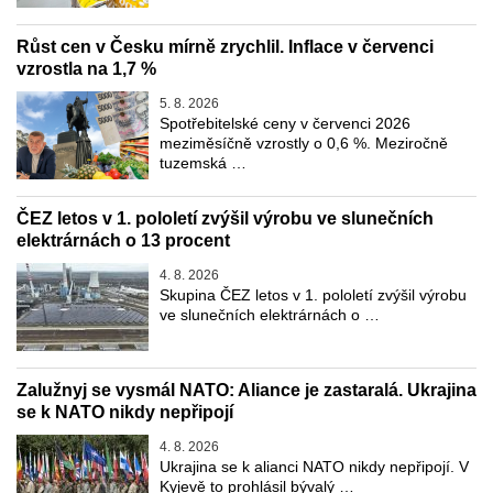
Růst cen v Česku mírně zrychlil. Inflace v červenci
vzrostla na 1,7 %
5. 8. 2026
Spotřebitelské ceny v červenci 2026
meziměsíčně vzrostly o 0,6 %. Meziročně
tuzemská …
ČEZ letos v 1. pololetí zvýšil výrobu ve slunečních
elektrárnách o 13 procent
4. 8. 2026
Skupina ČEZ letos v 1. pololetí zvýšil výrobu
ve slunečních elektrárnách o …
Zalužnyj se vysmál NATO: Aliance je zastaralá. Ukrajina
se k NATO nikdy nepřipojí
4. 8. 2026
Ukrajina se k alianci NATO nikdy nepřipojí. V
Kyjevě to prohlásil bývalý …