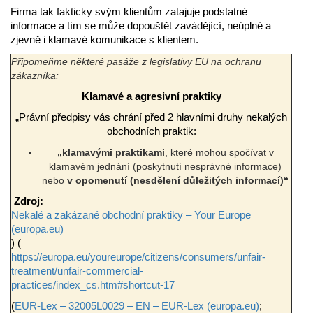
Firma tak fakticky svým klientům zatajuje podstatné
informace a tím se může dopouštět zavádějící, neúplné a
zjevně i klamavé komunikace s klientem.
Připomeňme některé pasáže z legislativy EU na ochranu
zákazníka:
Klamavé a agresivní praktiky
„Právní předpisy vás chrání před 2 hlavními druhy nekalých
obchodních praktik:
„klamavými praktikami
, které mohou spočívat v
klamavém jednání (poskytnutí nesprávné informace)
nebo
v opomenutí (nesdělení důležitých informací)“
Zdroj:
Nekalé a zakázané obchodní praktiky – Your Europe
(europa.eu)
) (
https://europa.eu/youreurope/citizens/consumers/unfair-
treatment/unfair-commercial-
practices/index_cs.htm#shortcut-17
(
EUR-Lex – 32005L0029 – EN – EUR-Lex (europa.eu)
;