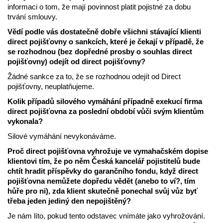
informaci o tom, že mají povinnost platit pojistné za dobu
trvání smlouvy.
Vědí podle vás dostatečně dobře všichni stávající klienti
direct pojišťovny o sankcích, které je čekají v případě, že
se rozhodnou (bez dopředné prosby o souhlas direct
pojišťovny) odejít od direct pojišťovny?
Žádné sankce za to, že se rozhodnou odejít od Direct
pojišťovny, neuplatňujeme.
Kolik případů silového vymáhání případně exekucí firma
direct pojišťovna za poslední období vůči svým klientům
vykonala?
Silové vymáhání nevykonáváme.
Proč direct pojišťovna vyhrožuje ve vymahačském dopise
klientovi tím, že po něm Česká kancelář pojistitelů bude
chtít hradit příspěvky do garančního fondu, když direct
pojišťovna nemůžete dopředu vědět (anebo to ví?, tím
hůře pro ni), zda klient skutečně ponechal svůj vůz byť
třeba jeden jediný den nepojištěný?
Je nám líto, pokud tento odstavec vnímáte jako vyhrožování.