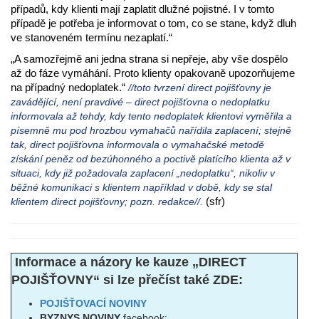
případů, kdy klienti mají zaplatit dlužné pojistné. I v tomto
případě je potřeba je informovat o tom, co se stane, když dluh
ve stanoveném termínu nezaplatí.“
„A samozřejmě ani jedna strana si nepřeje, aby vše dospělo
až do fáze vymáhání. Proto klienty opakovaně upozorňujeme
na případný nedoplatek.“
//toto tvrzení direct pojišťovny je
zavádějící, není pravdivé – direct pojišťovna o nedoplatku
informovala až tehdy, kdy tento nedoplatek klientovi vyměřila a
písemně mu pod hrozbou vymahačů nařídila zaplacení; stejně
tak, direct pojišťovna informovala o vymahačské metodě
získání peněz od bezúhonného a poctivě platícího klienta až v
situaci, kdy již požadovala zaplacení „nedoplatku“, nikoliv v
běžné komunikaci s klientem například v době, kdy se stal
(sfr)
klientem direct pojišťovny; pozn. redakce//.
Informace a názory ke kauze „DIRECT
POJIŠŤOVNY“ si lze přečíst také ZDE:
POJIŠŤOVACÍ NOVINY
BYZNYS NOVINY
facebook: