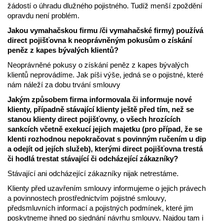
žádostí o úhradu dlužného pojistného. Tudíž menší zpoždění
opravdu není problém.
Jakou vymahačskou firmu /či vymahačské firmy) používá
direct pojišťovna k neoprávněným pokusům o získání
peněz z kapes bývalých klientů?
Neoprávněné pokusy o získání peněz z kapes bývalých
klientů neprovádíme. Jak píši výše, jedná se o pojistné, které
nám náleží za dobu trvání smlouvy
Jakým způsobem firma informovala či informuje nové
klienty, případně stávající klienty ještě před tím, než se
stanou klienty direct pojišťovny, o všech hrozících
sankcích včetně exekucí jejich majetku (pro případ, že se
klenti rozhodnou nepokračovat s povinným ručením u dip
a odejít od jejích služeb), kterými direct pojišťovna trestá
či hodlá trestat stávající či odcházející zákazníky?
Stávající ani odcházející zákazníky nijak netrestáme.
Klienty před uzavřením smlouvy informujeme o jejich právech
a povinnostech prostřednictvím pojistné smlouvy,
předsmluvních informací a pojistných podmínek, které jim
poskytneme ihned po sjednání návrhu smlouvy. Najdou tam i