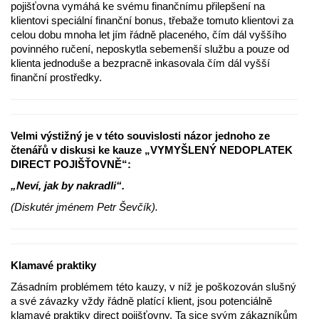
pojišťovna vymáhá ke svému finančnímu přilepšení na
klientovi speciální finanční bonus, třebaže tomuto klientovi za
celou dobu mnoha let jím řádně placeného, čím dál vyššího
povinného ručení, neposkytla sebemenší službu a pouze od
klienta jednoduše a bezpracně inkasovala čím dál vyšší
finanční prostředky.
Velmi výstižný je v této souvislosti názor jednoho ze
čtenářů v diskusi ke kauze „VYMYŠLENÝ NEDOPLATEK
DIRECT POJIŠŤOVNĚ“:
„Neví, jak by nakradli“.
(Diskutér jménem Petr Ševčík).
Klamavé praktiky
Zásadním problémem této kauzy, v níž je poškozován slušný
a své závazky vždy řádně platící klient, jsou potenciálně
klamavé praktiky direct pojišťovny. Ta sice svým zákazníkům