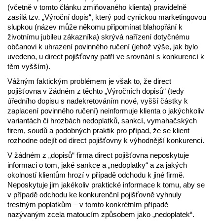
(včetně v tomto článku zmiňovaného klienta) pravidelně
zasílá tzv. „Výroční dopis“, který pod cynickou marketingovou
slupkou (název může někomu připomínat blahopřání k
životnímu jubileu zákazníka) skrývá nařízení dotyčnému
občanovi k uhrazení povinného ručení (jehož výše, jak bylo
uvedeno, u direct pojišťovny patří ve srovnání s konkurencí k
těm vyšším).
Vážným faktickým problémem je však to, že direct
pojišťovna v žádném z těchto „Výročních dopisů“ (tedy
úředního dopisu s nadekretováním nové, vyšší částky k
zaplacení povinného ručení) neinformuje klienta o jakýchkoliv
variantách či hrozbách nedoplatků, sankcí, vymahačských
firem, soudů a podobných praktik pro případ, že se klient
rozhodne odejít od direct pojišťovny k výhodnější konkurenci.
V žádném z „dopisů“ firma direct pojišťovna neposkytuje
informaci o tom, jaké sankce a „nedoplatky“ a za jakých
okolností klientům hrozí v případě odchodu k jiné firmě.
Neposkytuje jim jakékoliv praktické informace k tomu, aby se
v případě odchodu ke konkurenční pojišťovně vyhnuly
trestným poplatkům – v tomto konkrétním případě
nazývaným zcela matoucím způsobem jako „nedoplatek“.