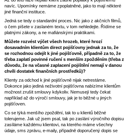
navíc. Upomínky nemáme zpoplatněné, jako to mají některé
jiné finanční instituce.
Jedná se tedy o standardní proces. Nic jako z akčních filmů,
o čem píšete v zaslaném textu, v tom nehledejte. Řídíme se
platnými zákony, a ne mafiánskými praktikami.
Můžete rozvést výčet všech hrozeb, které hrozí
dosavadním klientům direct pojišťovny jednak za to, že
se rozhodnou odejít k jiné pojišťovně, případně za to, že
třeba zaplatí povinné ručení s menším zpožděním (třeba z
důvodu, že na včasné zaplacení pojištění nemají v danou
chvíli dostatek finančních prostředků)?
Klienty za odchod k jiné pojišťovně nijak netrestáme.
Dokonce jako jediná neživotní pojišťovna nabízíme klientům
možnost zrušit smlouvy kdykoliv. Nemusejí tedy čekat
například až do výročí smlouvy, jak je to běžné u jiných
pojišťoven.
Co se týká menšího zpoždění, tak to u klientů běžné
tolerujeme. Jak už jsem psal, tak po zaslání výročního dopisu
zasíláme každému klientovi, na kterého máme všechny
údaje, sms zprávu, e-maily, případně doporučený dopis se