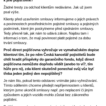
k jiné pojišťovně?
Žádné tresty za odchod klientům nedáváme. Jak už jsem
psal výše.
Klienty před uzavřením smlouvy informujeme o jejich právech
a povinnostech prostřednictvím pojistné smlouvy a pojistných
podmínek, které jim poskytneme před sjednáním smlouvy.
Tedy přesně tak, jak nám to udává zákon. Najdou tam i
informaci o tom, že mají povinnost platit pojistné za dobu
trvání smlouvy.
Proč direct pojišťovna vyhrožuje ve vymahačském dopise
klientovi tím, že po něm Česká kancelář pojistitelů bude
chtít hradit příspěvky do garančního fondu, když direct
pojišťovna nemůžete dopředu vědět (anebo to ví?, tím
hůře pro ni), zda klient skutečně ponechal svůj vůz byť
třeba jeden jediný den nepojištěný?
Je nám líto, pokud tento odstavec vnímáte jako vyhrožování.
Tímto sdělením chceme předejít nepříjemnostem u klientů,
kterým jsme ukončili smlouvy např. pro neplacení či jiným
způsobem a jejich vozidlo mohlo zůstat bez zákonného
pojištění.