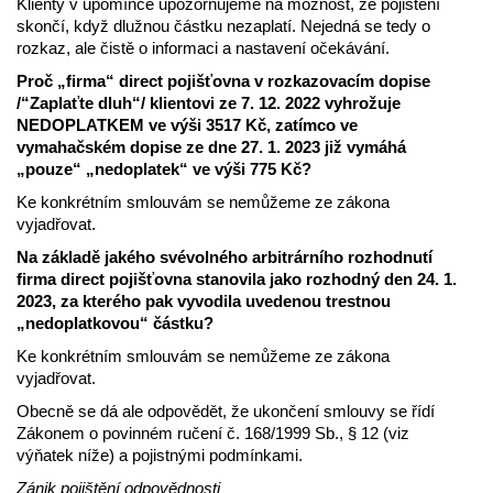
Klienty v upomínce upozorňujeme na možnost, že pojištění
skončí, když dlužnou částku nezaplatí. Nejedná se tedy o
rozkaz, ale čistě o informaci a nastavení očekávání.
Proč „firma“ direct pojišťovna v rozkazovacím dopise
/“Zaplaťte dluh“/ klientovi ze 7. 12. 2022 vyhrožuje
NEDOPLATKEM ve výši 3517 Kč, zatímco ve
vymahačském dopise ze dne 27. 1. 2023 již vymáhá
„pouze“ „nedoplatek“ ve výši 775 Kč?
Ke konkrétním smlouvám se nemůžeme ze zákona
vyjadřovat.
Na základě jakého svévolného arbitrárního rozhodnutí
firma direct pojišťovna stanovila jako rozhodný den 24. 1.
2023, za kterého pak vyvodila uvedenou trestnou
„nedoplatkovou“ částku?
Ke konkrétním smlouvám se nemůžeme ze zákona
vyjadřovat.
Obecně se dá ale odpovědět, že ukončení smlouvy se řídí
Zákonem o povinném ručení č. 168/1999 Sb., § 12 (viz
výňatek níže) a pojistnými podmínkami.
Zánik pojištění odpovědnosti