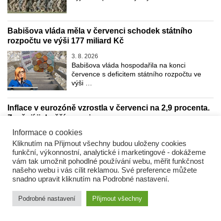
Babišova vláda měla v červenci schodek státního
rozpočtu ve výši 177 miliard Kč
3. 8. 2026
Babišova vláda hospodařila na konci
července s deficitem státního rozpočtu ve
výši …
Inflace v eurozóně vzrostla v červenci na 2,9 procenta.
Zvyšují ji dražší energie
Informace o cookies
31. 7. 2026
Inflace v eurozóně vzrostla v červenci na 2,9
Kliknutím na Přijmout všechny budou uloženy cookies
procenta z červnových 2,8 …
funkční, výkonnostní, analytické i marketingové - dokážeme
vám tak umožnit pohodlné používání webu, měřit funkčnost
našeho webu i vás cílit reklamou. Své preference můžete
snadno upravit kliknutím na Podrobné nastavení.
Ekonomika v České republice ve druhém letošním
čtvrtletí vzrostla meziročně o 2 procenta
Podrobné nastavení
Přijmout všechny
30. 7. 2026
Česká ekonomika ve druhém čtvrtletí vzrostla