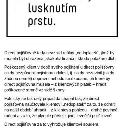
Direct pojišťovně tedy nevznikl reálný „nedoplatek“, jímž by
musela být uhrazena jakákoliv finanční škoda potažmo dluh.
Poškozený klient v době svého pojištění u direct pojišťovny
nikdy nezpůsobil pojistnou událost, tj. nikdy nezavinil (nikdy
žádnou neměl) dopravní nehodu se škodami, při které by
direct pojišťovna musela – z klientových plateb – hradit
poškozené straně vzniklé škody.
Fakticky se tak celý případ dá chápat tak, že direct
pojišťovna naúčtovala klientovi „nedoplatek“ za to, že odmítl
na další období uhradit – z klientova pohledu – drahé povinné
ručení a za to, že plynule přešel k jiné, levnější pojišťovně.
Direct pojišťovna za to vyhrožuje klientovi soudem.