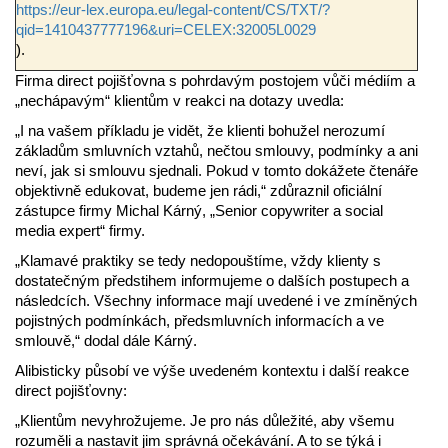
https://eur-lex.europa.eu/legal-content/CS/TXT/?
qid=1410437777196&uri=CELEX:32005L0029
).
Firma direct pojišťovna s pohrdavým postojem vůči médiím a
„nechápavým“ klientům v reakci na dotazy uvedla:
„I na vašem příkladu je vidět, že klienti bohužel nerozumí
základům smluvních vztahů, nečtou smlouvy, podmínky a ani
neví, jak si smlouvu sjednali. Pokud v tomto dokážete čtenáře
objektivně edukovat, budeme jen rádi,“ zdůraznil oficiální
zástupce firmy Michal Kárný, „Senior copywriter a social
media expert“ firmy.
„Klamavé praktiky se tedy nedopouštíme, vždy klienty s
dostatečným předstihem informujeme o dalších postupech a
následcích. Všechny informace mají uvedené i ve zmíněných
pojistných podmínkách, předsmluvních informacích a ve
smlouvě,“ dodal dále Kárný.
Alibisticky působí ve výše uvedeném kontextu i další reakce
direct pojišťovny:
„Klientům nevyhrožujeme. Je pro nás důležité, aby všemu
rozuměli a nastavit jim správná očekávání. A to se týká i