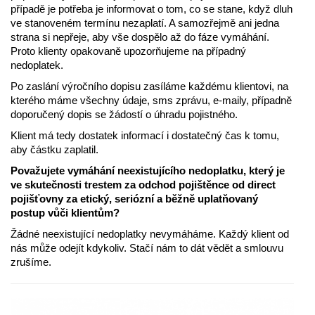
případě je potřeba je informovat o tom, co se stane, když dluh
ve stanoveném termínu nezaplatí. A samozřejmě ani jedna
strana si nepřeje, aby vše dospělo až do fáze vymáhání.
Proto klienty opakovaně upozorňujeme na případný
nedoplatek.
Po zaslání výročního dopisu zasíláme každému klientovi, na
kterého máme všechny údaje, sms zprávu, e-maily, případně
doporučený dopis se žádostí o úhradu pojistného.
Klient má tedy dostatek informací i dostatečný čas k tomu,
aby částku zaplatil.
Považujete vymáhání neexistujícího nedoplatku, který je
ve skutečnosti trestem za odchod pojištěnce od direct
pojišťovny za etický, seriózní a běžně uplatňovaný
postup vůči klientům?
Žádné neexistující nedoplatky nevymáháme. Každý klient od
nás může odejít kdykoliv. Stačí nám to dát vědět a smlouvu
zrušíme.