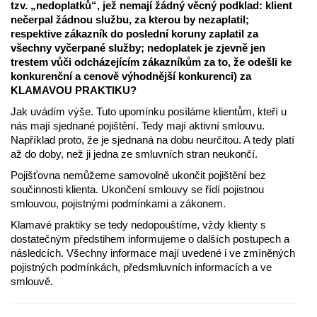
tzv. „nedoplatků“, jež nemají žádný věcný podklad: klient
nečerpal žádnou službu, za kterou by nezaplatil;
respektive zákazník do poslední koruny zaplatil za
všechny vyčerpané služby; nedoplatek je zjevně jen
trestem vůči odcházejícím zákazníkům za to, že odešli ke
konkurenční a cenově výhodnější konkurenci) za
KLAMAVOU PRAKTIKU?
Jak uvádím výše. Tuto upomínku posíláme klientům, kteří u
nás mají sjednané pojištění. Tedy mají aktivní smlouvu.
Například proto, že je sjednaná na dobu neurčitou. A tedy platí
až do doby, než ji jedna ze smluvních stran neukončí.
Pojišťovna nemůžeme samovolně ukončit pojištění bez
součinnosti klienta. Ukončení smlouvy se řídí pojistnou
smlouvou, pojistnými podmínkami a zákonem.
Klamavé praktiky se tedy nedopouštíme, vždy klienty s
dostatečným předstihem informujeme o dalších postupech a
následcích. Všechny informace mají uvedené i ve zmíněných
pojistných podmínkách, předsmluvních informacích a ve
smlouvě.