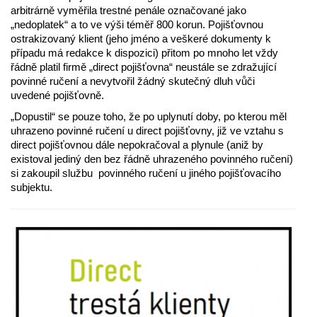
arbitrárně vyměřila trestné penále označované jako
„nedoplatek“ a to ve výši téměř 800 korun. Pojišťovnou
ostrakizovaný klient (jeho jméno a veškeré dokumenty k
případu má redakce k dispozici) přitom po mnoho let vždy
řádně platil firmě „direct pojišťovna“ neustále se zdražující
povinné ručení a nevytvořil žádný skutečný dluh vůči
uvedené pojišťovně.
„Dopustil“ se pouze toho, že po uplynutí doby, po kterou měl
uhrazeno povinné ručení u direct pojišťovny, již ve vztahu s
direct pojišťovnou dále nepokračoval a plynule (aniž by
existoval jediný den bez řádně uhrazeného povinného ručení)
si zakoupil službu povinného ručení u jiného pojišťovacího
subjektu.