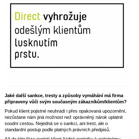
Jaké další sankce, tresty a způsoby vymáhání má firma
připraveny vůči svým současným zákazníkům/klientům?
Pokud klient pojistné neuhradí i přes opakovaná upozornění,
nezůstane nám jiná možnost než oprávněný nárok uplatnit
soudní cestou. Nejedná se o sankci, ani trest, ale o
standardní postup podle platných právních předpisů.
Až do této fáze neplatí klient žádné poplatky k pojistnému