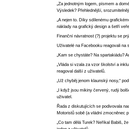
„Za jednotným logem, písmem a doméno
Výsledek? Přehlednější, srozumitelněj
„A nejen to. Díky sdílenému grafickém
náklady na grafický design a šetří veře
Finanční návratnost (?) projektu se prý
Uživatelé na Facebooku reagovali na sp
„Kam se chystáte? Na spartakiádu? Andr
„Vláda si vzala za vzor školství a inkl
reagoval další z uživatelů.
„Už chyběj jenom klaunský nosy,“ podo
„I když jsou mikiny červený, rudý bolš
uživatel.
Řada z diskutujících se podivovala nad
Motoristů sobě (a vládní zmocněnec pr
„Co tam dělá Turek? Neříkal Babiš, že
jeden z uživatelů.