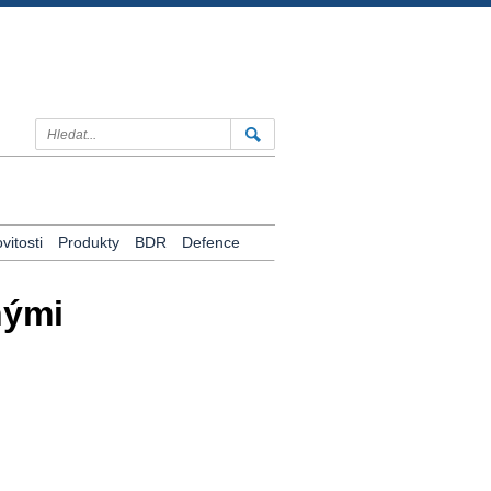
itosti
Produkty
BDR
Defence
nými