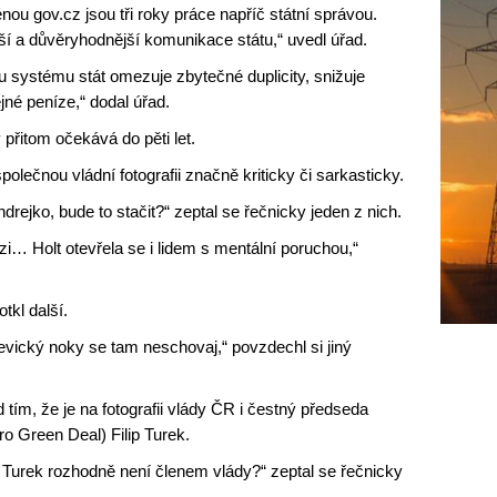
u gov.cz jsou tři roky práce napříč státní správou.
ší a důvěryhodnější komunikace státu,“ uvedl úřad.
u systému stát omezuje zbytečné duplicity, snižuje
jné peníze,“ dodal úřad.
 přitom očekává do pěti let.
olečnou vládní fotografii značně kriticky či sarkasticky.
ejko, bude to stačit?“ zeptal se řečnicky jeden z nich.
uzi… Holt otevřela se i lidem s mentální poruchou,“
tkl další.
evický noky se tam neschovaj,“ povzdechl si jiný
 tím, že je na fotografii vlády ČR i čestný předseda
o Green Deal) Filip Turek.
 Turek rozhodně není členem vlády?“ zeptal se řečnicky