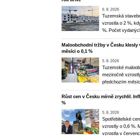
6. 8. 2026
Tuzemská stavebn
vzrostla o 2 %, kd
%. Počet vydanýc
Maloobchodní tržby v Česku klesly 
měsíci o 0,1 %
5. 8. 2026
Tuzemské maloobc
meziročně vzrostly
předchozím měsíce
Růst cen v Česku mírně zrychlil. Inf
%
5. 8. 2026
Spotřebitelské ce
vzrostly o 0,6 %.
vzrostla v červenc