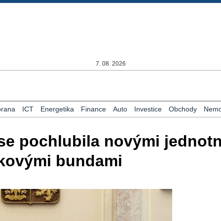
7. 08. 2026
rana
ICT
Energetika
Finance
Auto
Investice
Obchody
Nemov
se pochlubila novými jednot
ákovými bundami