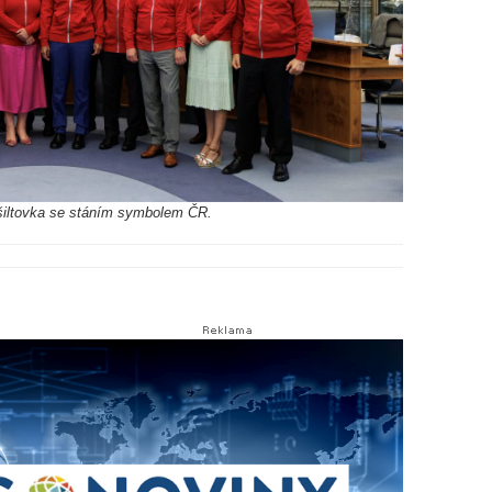
á kšiltovka se stáním symbolem ČR.