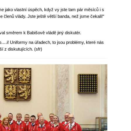
eme jako vlastní úspěch, když vy jste tam pár měsíců i s
e členů vlády. Jste ještě větší banda, než jsme čekali!“
al směrem k Babišově vládě jiný diskutér.
v p….i! Uniformy na úřadech, to jsou problémy, které nás
í z diskutujících. (sfr)