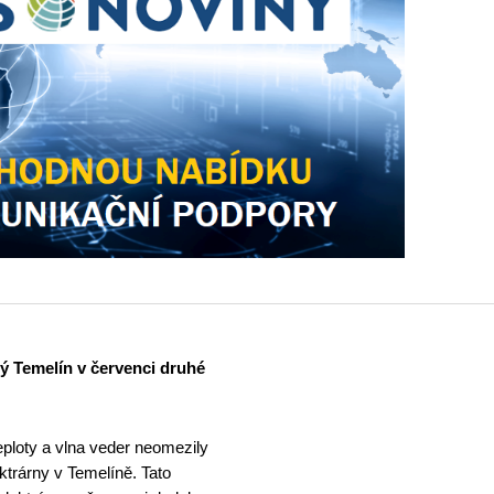
ný Temelín v červenci druhé
teploty a vlna veder neomezily
ktrárny v Temelíně. Tato