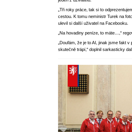
„Tři roky práce, tak si to odprezentuj
cestou. K tomu neministr Turek na fotc
ulevil si další uživatel na Facebooku.
„Na hovadiny peníze, to máte…,“ regov
„Doufám, že je to AI, jinak jsme fakt 
skutečně trápí,“ doplnil sarkasticky dalš