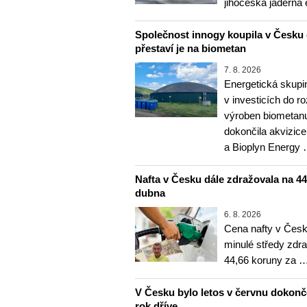
jihočeská jaderná 
Společnost innogy koupila v Česku 
přestaví je na biometan
7. 8. 2026
Energetická skupi
v investicích do r
výroben biometanu
dokončila akvizice
a Bioplyn Energy
Nafta v Česku dále zdražovala na 44,6
dubna
6. 8. 2026
Cena nafty v Česk
minulé středy zdra
44,66 koruny za 
V Česku bylo letos v červnu dokon
rok dříve