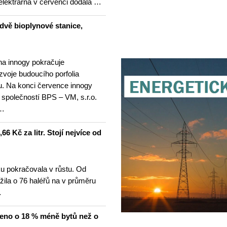
elektrárna v červenci dodala …
dvě bioplynové stanice,
na innogy pokračuje
ozvoje budoucího porfolia
. Na konci července innogy
 společností BPS – VM, s.r.o.
 …
6 Kč za litr. Stojí nejvíce od
u pokračovala v růstu. Od
žila o 76 haléřů na v průměru
…
čeno o 18 % méně bytů než o