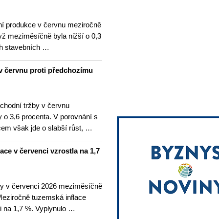
í produkce v červnu meziročně
yž meziměsíčně byla nižší o 0,3
h stavebních …
v červnu proti předchozímu
hodní tržby v červnu
 o 3,6 procenta. V porovnání s
m však jde o slabší růst, …
lace v červenci vzrostla na 1,7
ny v červenci 2026 meziměsíčně
 Meziročně tuzemská inflace
i na 1,7 %. Vyplynulo …