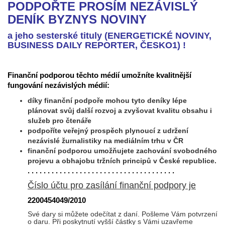
PODPOŘTE PROSÍM NEZÁVISLÝ
DENÍK BYZNYS NOVINY
a jeho sesterské tituly (ENERGETICKÉ NOVINY,
BUSINESS DAILY REPORTER, ČESKO1) !
Finanční podporou těchto médií umožníte kvalitnější
fungování nezávislých médií:
díky finanční podpoře mohou tyto deníky lépe
plánovat svůj další rozvoj a zvyšovat kvalitu obsahu i
služeb pro čtenáře
podpoříte veřejný prospěch plynoucí z udržení
nezávislé žurnalistiky na mediálním trhu v ČR
finanční podporou umožňujete zachování svobodného
projevu a obhajobu tržních principů v České republice.
. . . . . . . . . . . . . . . . . . . . . . . . . . . . . . . . . . . . .
Číslo účtu pro zasílání finanční podpory je
2200454049/2010
Své dary si můžete odečítat z daní. Pošleme Vám potvrzení
o daru. Při poskytnutí vyšší částky s Vámi uzavřeme