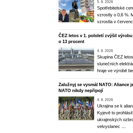
5. 8. 2026
Spotřebitelské ce
vzrostly o 0,6 %.
vzrostla v červenc
ČEZ letos v 1. pololetí zvýšil výrob
o 13 procent
4. 8. 2026
Skupina ČEZ letos 
slunečních elektrá
hraje ve výrobě b
Zalužnyj se vysmál NATO: Aliance je
NATO nikdy nepřipojí
4. 8. 2026
Ukrajina se k alia
Kyjevě to prohlásil
ukrajinských ozbr
velvyslanec …