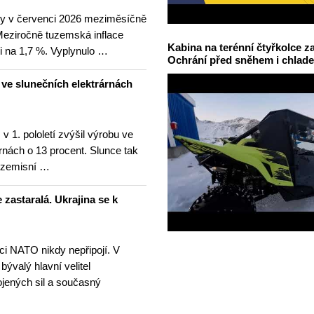
ny v červenci 2026 meziměsíčně
 Meziročně tuzemská inflace
Kabina na terénní čtyřkolce za
i na 1,7 %. Vyplynulo …
Ochrání před sněhem i chlad
u ve slunečních elektrárnách
v 1. pololetí zvýšil výrobu ve
rnách o 13 procent. Slunce tak
ezemisní …
 zastaralá. Ukrajina se k
nci NATO nikdy nepřipojí. V
 bývalý hlavní velitel
ojených sil a současný