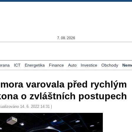
7. 08. 2026
brana
ICT
Energetika
Finance
Auto
Investice
Obchody
Nemo
mora varovala před rychlým
ona o zvláštních postupech
tualizováno 14. 6. 2022 14:31 |