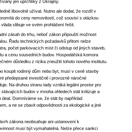
ívány jen uprchlíky z Ukrajiny.
dně libovolně užívat. Nutno ale dodat, že rozdíl v
romítá do ceny nemovitostí, což souvisí s otázkou
 vláda slibuje ve svém prohlášení řešit.
ní zásah do trhu, neboť zákon připouští možnost
alou. Řadu technických požadavků přitom nelze
tra, počet parkovacích míst či odstup od jiných staveb,
alitu a cenu sousedních budov. Hospodářská komora
čném důsledku z rizika zneužití tohoto nového institutu.
bo koupit rodinný dům nebo byt, musí v ceně stavby
eré předepsané investičně i provozně náročné
je. Na druhou stranu tady vzniká legální prostor pro
u stávajících budov v mnoha ohledech stát kritizuje a
n deal. Domníváme se, že stát by například
adem, a ne se zbavit odpovědnosti za ekologické a jiné
ávrh zákona neobsahuje ani ustanovení k
vinnost musí být vymahatelná. Nelze přece sankci