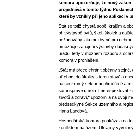
komora upozorňuje, že nový zákon n
projednává v tomto týdnu Poslanec
které by vznikly při jeho aplikaci v p
Stát se totiž chystá sobě, krajům a 
při výstavbě bytů, škol, školek a další
požadovány jako nezbytné pro ochranu
umožňuje zahájení výstavby dočasný
úřadu, tedy v možném rozporu s ochr
komora v prohlášení.
„Stát má přece chránit občany stejně, 
ať chodí do školky, kterou stavěla obe
na soukromý sektor nepřiměřené a mn
samosprávě umožnit nerespektovat žád
životů a zdraví,“ upozornila na dvojí
předsedkyně Sekce územního a regio
Hana Landová.
Hospodářská komora poukázala na to, 
konfliktem na území Ukrajiny vyvolaný