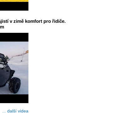
jistí v zimě komfort pro řidiče.
em
... další videa