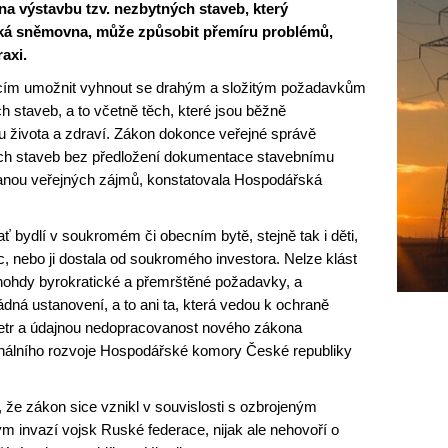
a výstavbu tzv. nezbytných staveb, který
ká sněmovna, může způsobit přemíru problémů,
raxi.
obcím umožnit vyhnout se drahým a složitým požadavkům
ch staveb, a to včetně těch, které jsou běžně
 života a zdraví. Zákon dokonce veřejné správě
ch staveb bez předložení dokumentace stavebnímu
anou veřejných zájmů, konstatovala Hospodářská
ať bydlí v soukromém či obecním bytě, stejně tak i děti,
c, nebo ji dostala od soukromého investora. Nelze klást
ohdy byrokratické a přemrštěné požadavky, a
ná ustanovení, a to ani ta, která vedou k ochraně
 metr a údajnou nedopracovanost nového zákona
nálního rozvoje Hospodářské komory České republiky
že zákon sice vznikl v souvislosti s ozbrojeným
m invazí vojsk Ruské federace, nijak ale nehovoří o