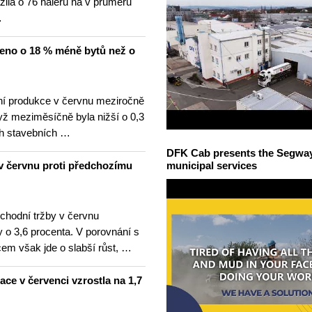
žila o 76 haléřů na v průměru
…
čeno o 18 % méně bytů než o
í produkce v červnu meziročně
yž meziměsíčně byla nižší o 0,3
h stavebních …
DFK Cab presents the Segway S
v červnu proti předchozímu
municipal services
hodní tržby v červnu
 o 3,6 procenta. V porovnání s
m však jde o slabší růst, …
lace v červenci vzrostla na 1,7