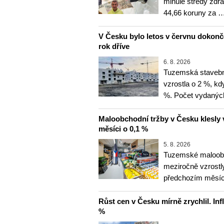
minulé středy zdra
44,66 koruny za 
V Česku bylo letos v červnu dokon
rok dříve
6. 8. 2026
Tuzemská stavebn
vzrostla o 2 %, kd
%. Počet vydanýc
Maloobchodní tržby v Česku klesly 
měsíci o 0,1 %
5. 8. 2026
Tuzemské maloobc
meziročně vzrostly
předchozím měsíce
Růst cen v Česku mírně zrychlil. Inf
%