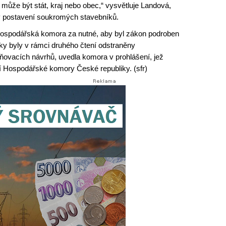
 může být stát, kraj nebo obec,“ vysvětluje Landová,
 v postavení soukromých stavebníků.
ospodářská komora za nutné, aby byl zákon podroben
ky byly v rámci druhého čtení odstraněny
ňovacích návrhů, uvedla komora v prohlášení, jež
čí Hospodářské komory České republiky. (sfr)