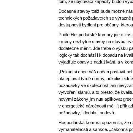
tom, že ubytovací kapacity budou využ
Dočasné stavby totiž bude možné násle
technických požadavcích se výrazně p
dostupnosti bydlení pro občany, kterou
Podle Hospodářské komory jde o zásad
změny nezbytné stavby na stavbu trv
dodatečně měnit. Jde třeba o výšku pa
logicky tak dochází i k dopadu na kv
vyjadřuje obavy z nadužívání, a v kone
„Pokud si chce náš občan postavit ne
akceptovat tvrdé normy, ačkoliv leckt
požadavky ve skutečnosti ani nevyžadu
vytvoření slamů, a to přesto, že kvalit
novými zákony jim nutí aplikovat gree
v energetické náročnosti měl jít příkl
požadavky,“ dodala Landová.
Hospodářská komora upozornila, že n
vymahatelnosti a sankce. „Zákonná po