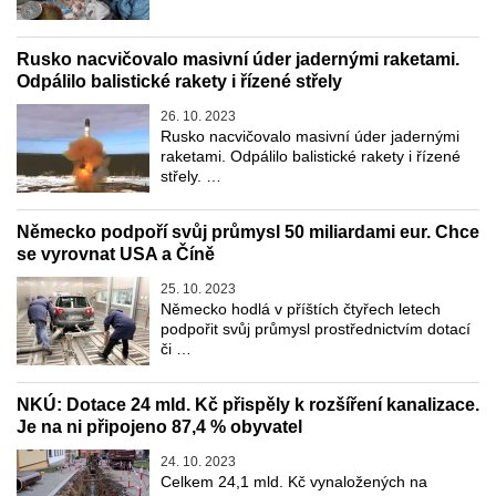
Rusko nacvičovalo masivní úder jadernými raketami.
Odpálilo balistické rakety i řízené střely
26. 10. 2023
Rusko nacvičovalo masivní úder jadernými
raketami. Odpálilo balistické rakety i řízené
střely. …
Německo podpoří svůj průmysl 50 miliardami eur. Chce
se vyrovnat USA a Číně
25. 10. 2023
Německo hodlá v příštích čtyřech letech
podpořit svůj průmysl prostřednictvím dotací
či …
NKÚ: Dotace 24 mld. Kč přispěly k rozšíření kanalizace.
Je na ni připojeno 87,4 % obyvatel
24. 10. 2023
Celkem 24,1 mld. Kč vynaložených na