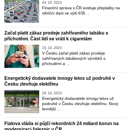
24. 10. 2023
Finanční správa v ČR eviduje přeplatky na
silniční dani ve výši 635 …
Začal platit zákaz prodeje zahřívaného tabáku s
příchutěmi. Část lidí se vrátí k cigaretám
23. 10. 2023
V Česku začal platit zákaz prodeje
zahřívaných tabákových výrobků s
příchutěmi a …
Energetický dodavatele innogy letos už podruhé v
Česku zlevňuje elektřinu
24. 10. 2023
Energetický dodavatele innogy letos už
podruhé v Česku zlevňuje elektřinu. Nový
levnější …
Fialova vláda si půjčí rekordních 24 miliard korun na
modernizaci železnic v ČR