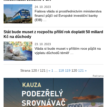
24. 10. 2023
Fialova vláda si prostřednictvím ministerstva
financí půjčí od Evropské investiční banky
(EIB) …
Stát bude muset z rozpočtu příští rok doplatit 50 miliard
Kč na důchody
23. 10. 2023
Vláda si bude muset v příštím roce půjčit na
výplatu důchodů téměř …
Strana 120 / 121 |
«
1
…
118
119
120
121
»