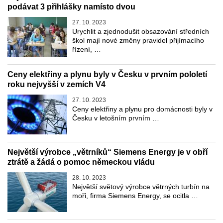
podávat 3 přihlášky namísto dvou
27. 10. 2023
Urychlit a zjednodušit obsazování středních
škol mají nové změny pravidel přijímacího
řízení, …
Ceny elektřiny a plynu byly v Česku v prvním pololetí
roku nejvyšší v zemích V4
27. 10. 2023
Ceny elektřiny a plynu pro domácnosti byly v
Česku v letošním prvním …
Největší výrobce „větrníků“ Siemens Energy je v obří
ztrátě a žádá o pomoc německou vládu
28. 10. 2023
Největší světový výrobce větrných turbín na
moři, firma Siemens Energy, se ocitla …