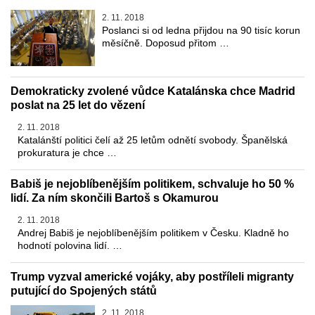
2. 11. 2018
Poslanci si od ledna přijdou na 90 tisíc korun
měsíčně. Doposud přitom …
Demokraticky zvolené vůdce Katalánska chce Madrid
poslat na 25 let do vězení
2. 11. 2018
Katalánští politici čelí až 25 letům odnětí svobody. Španělská
prokuratura je chce …
Babiš je nejoblíbenějším politikem, schvaluje ho 50 %
lidí. Za ním skončili Bartoš s Okamurou
2. 11. 2018
Andrej Babiš je nejoblíbenějším politikem v Česku. Kladně ho
hodnotí polovina lidí. …
Trump vyzval americké vojáky, aby postříleli migranty
putující do Spojených států
2. 11. 2018