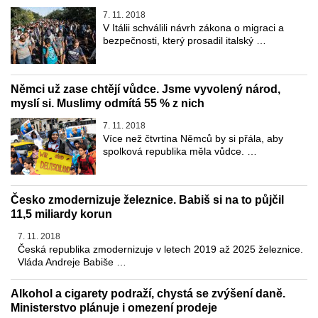
7. 11. 2018
V Itálii schválili návrh zákona o migraci a
bezpečnosti, který prosadil italský …
Němci už zase chtějí vůdce. Jsme vyvolený národ,
myslí si. Muslimy odmítá 55 % z nich
7. 11. 2018
Více než čtvrtina Němců by si přála, aby
spolková republika měla vůdce. …
Česko zmodernizuje železnice. Babiš si na to půjčil
11,5 miliardy korun
7. 11. 2018
Česká republika zmodernizuje v letech 2019 až 2025 železnice.
Vláda Andreje Babiše …
Alkohol a cigarety podraží, chystá se zvýšení daně.
Ministerstvo plánuje i omezení prodeje