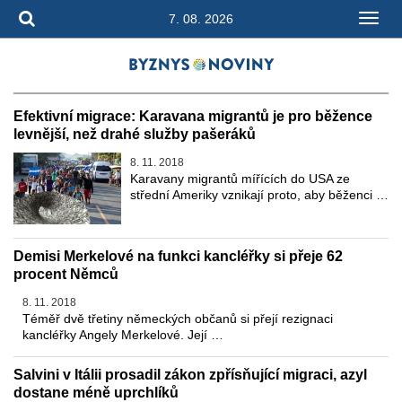
7. 08. 2026
Efektivní migrace: Karavana migrantů je pro běžence
levnější, než drahé služby pašeráků
8. 11. 2018
Karavany migrantů mířících do USA ze
střední Ameriky vznikají proto, aby běženci …
Demisi Merkelové na funkci kancléřky si přeje 62
procent Němců
8. 11. 2018
Téměř dvě třetiny německých občanů si přejí rezignaci
kancléřky Angely Merkelové. Její …
Salvini v Itálii prosadil zákon zpřísňující migraci, azyl
dostane méně uprchlíků