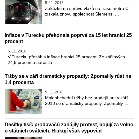
5. 11. 2018
Zakázku na správu vlaků na trase metra C
získala znovu společnost Siemens. …
Inflace v Turecku překonala poprvé za 15 let hranici 25
procent
5. 11. 2018
V Turecku přesáhla inflace hranici 25 procent. Ze zářijových
24,5 procenta narostla …
Tržby se v září dramaticky propadly: Zpomalily růst na
1,4 procenta
5. 11. 2018
Maloobchodní tržby bez prodejů aut v září
2018 se dramaticky propadly. Zpomalily …
Desítky tisíc prodavačů zahájily protest, bojují za volno
o státních svátcích. Riskují však výpověď