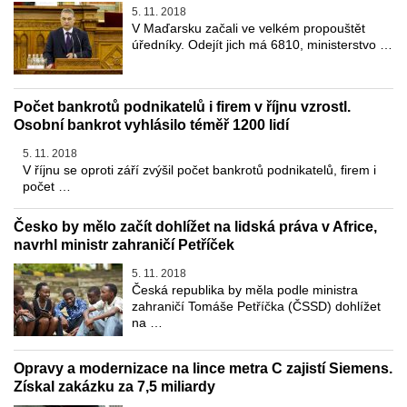
5. 11. 2018
V Maďarsku začali ve velkém propouštět
úředníky. Odejít jich má 6810, ministerstvo …
Počet bankrotů podnikatelů i firem v říjnu vzrostl.
Osobní bankrot vyhlásilo téměř 1200 lidí
5. 11. 2018
V říjnu se oproti září zvýšil počet bankrotů podnikatelů, firem i
počet …
Česko by mělo začít dohlížet na lidská práva v Africe,
navrhl ministr zahraničí Petříček
5. 11. 2018
Česká republika by měla podle ministra
zahraničí Tomáše Petříčka (ČSSD) dohlížet
na …
Opravy a modernizace na lince metra C zajistí Siemens.
Získal zakázku za 7,5 miliardy