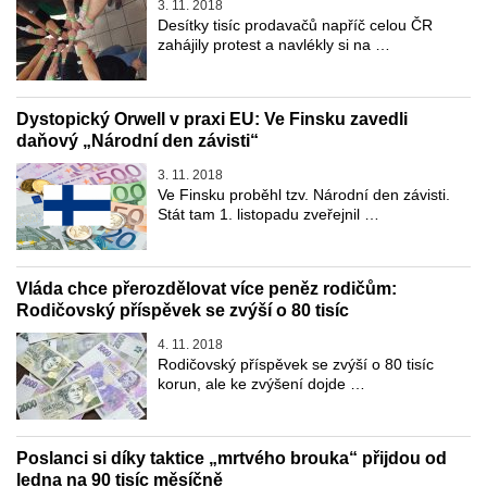
3. 11. 2018
Desítky tisíc prodavačů napříč celou ČR
zahájily protest a navlékly si na …
Dystopický Orwell v praxi EU: Ve Finsku zavedli
daňový „Národní den závisti“
3. 11. 2018
Ve Finsku proběhl tzv. Národní den závisti.
Stát tam 1. listopadu zveřejnil …
Vláda chce přerozdělovat více peněz rodičům:
Rodičovský příspěvek se zvýší o 80 tisíc
4. 11. 2018
Rodičovský příspěvek se zvýší o 80 tisíc
korun, ale ke zvýšení dojde …
Poslanci si díky taktice „mrtvého brouka“ přijdou od
ledna na 90 tisíc měsíčně