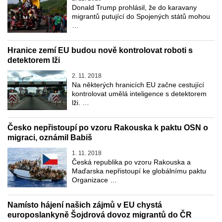
Donald Trump prohlásil, že do karavany
migrantů putující do Spojených států mohou
…
Hranice zemí EU budou nově kontrolovat roboti s
detektorem lži
2. 11. 2018
Na některých hranicích EU začne cestující
kontrolovat umělá inteligence s detektorem
lži. …
Česko nepřistoupí po vzoru Rakouska k paktu OSN o
migraci, oznámil Babiš
1. 11. 2018
Česká republika po vzoru Rakouska a
Maďarska nepřistoupí ke globálnímu paktu
Organizace …
Namísto hájení našich zájmů v EU chystá
europoslankyně Šojdrová dovoz migrantů do ČR