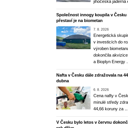
jihočeská jaderná 
Společnost innogy koupila v Česku 
přestaví je na biometan
7. 8. 2026
Energetická skupi
v investicích do r
výroben biometanu
dokončila akvizice
a Bioplyn Energy
Nafta v Česku dále zdražovala na 44,6
dubna
6. 8. 2026
Cena nafty v Česk
minulé středy zdra
44,66 koruny za 
V Česku bylo letos v červnu dokon
rok dříve