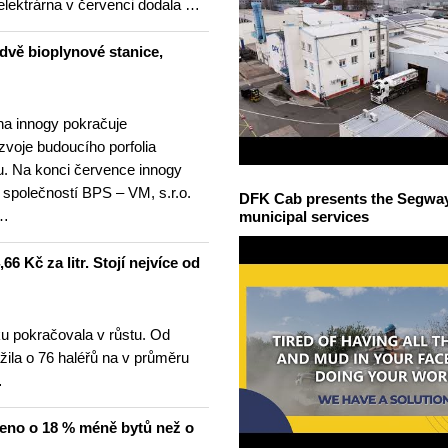
elektrárna v červenci dodala …
dvě bioplynové stanice,
na innogy pokračuje
ozvoje budoucího porfolia
. Na konci července innogy
 společností BPS – VM, s.r.o.
DFK Cab presents the Segway S
 …
municipal services
6 Kč za litr. Stojí nejvíce od
u pokračovala v růstu. Od
žila o 76 haléřů na v průměru
…
čeno o 18 % méně bytů než o