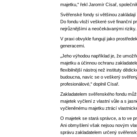
majetku,“ řekl Jaromír Císař, spole
Svěřenské fondy si většinou zakládají
Do fondu vloží veškeré své finanční pr
nejrůznějšími a neočekávanými riziky.
V praxi obvykle fungují jako prostřede
generacemi.
„Jeho výhodou například je, že umožň
majetku a účinnou ochranu zakladatele
flexibilnější nástroj než instituty dědi
budoucna, navíc se o veškerý svěřený
profesionálové,“ doplnil Císař.
Zakladatelem svěřenského fondu může b
majetek vyčlení z vlastní vůle a s j
vyčleněnému majetku ztrácí vlastnick
O majetek se stará správce, a to ve p
Ani obmyšlení však nejsou novým vla
správu zakladatelem určený svěřensk