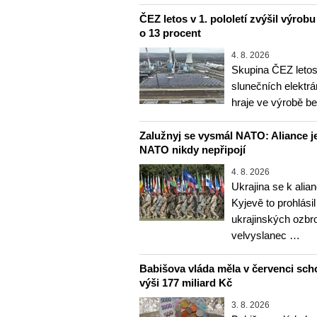
ČEZ letos v 1. pololetí zvýšil výrob
o 13 procent
4. 8. 2026
Skupina ČEZ letos 
slunečních elektrá
hraje ve výrobě b
Zalužnyj se vysmál NATO: Aliance je
NATO nikdy nepřipojí
4. 8. 2026
Ukrajina se k alia
Kyjevě to prohlásil
ukrajinských ozbr
velvyslanec …
Babišova vláda měla v červenci sch
výši 177 miliard Kč
3. 8. 2026