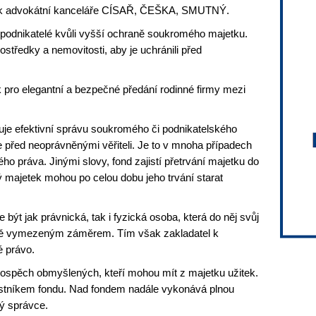
čník advokátní kanceláře CÍSAŘ, ČEŠKA, SMUTNÝ.
 podnikatelé kvůli vyšší ochraně soukromého majetku.
ostředky a nemovitosti, aby je uchránili před
k pro elegantní a bezpečné předání rodinné firmy mezi
uje efektivní správu soukromého či podnikatelského
 před neoprávněnými věřiteli. Je to v mnoha případech
ckého práva. Jinými slovy, fond zajistí přetrvání majetku do
 majetek mohou po celou dobu jeho trvání starat
ýt jak právnická, tak i fyzická osoba, která do něj svůj
asně vymezeným záměrem. Tím však zakladatel k
é právo.
rospěch obmyšlených, kteří mohou mít z majetku užitek.
stníkem fondu. Nad fondem nadále vykonává plnou
ý správce.