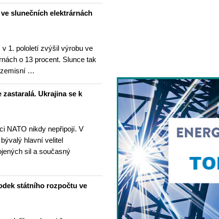
u ve slunečních elektrárnách
v 1. pololetí zvýšil výrobu ve
rnách o 13 procent. Slunce tak
ezemisní …
 zastaralá. Ukrajina se k
nci NATO nikdy nepřipojí. V
 bývalý hlavní velitel
ojených sil a současný
odek státního rozpočtu ve