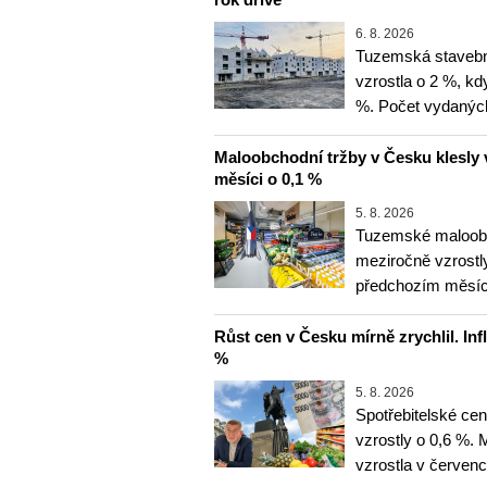
6. 8. 2026
Tuzemská stavebn
vzrostla o 2 %, kd
%. Počet vydanýc
Maloobchodní tržby v Česku klesly 
měsíci o 0,1 %
5. 8. 2026
Tuzemské maloobc
meziročně vzrostly
předchozím měsíce
Růst cen v Česku mírně zrychlil. Inf
%
5. 8. 2026
Spotřebitelské ce
vzrostly o 0,6 %.
vzrostla v červenc