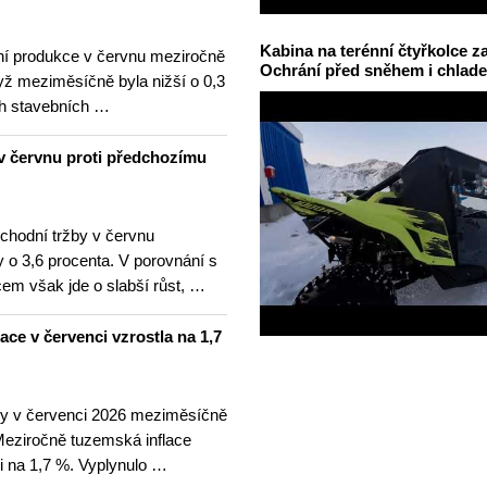
Kabina na terénní čtyřkolce za
í produkce v červnu meziročně
Ochrání před sněhem i chlad
yž meziměsíčně byla nižší o 0,3
h stavebních …
v červnu proti předchozímu
hodní tržby v červnu
 o 3,6 procenta. V porovnání s
m však jde o slabší růst, …
lace v červenci vzrostla na 1,7
ny v červenci 2026 meziměsíčně
 Meziročně tuzemská inflace
i na 1,7 %. Vyplynulo …