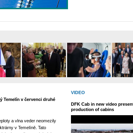
VIDEO
ný Temelín v červenci druhé
DFK Cab in new video presents
production of cabins
teploty a vlna veder neomezily
ktrárny v Temelíně. Tato