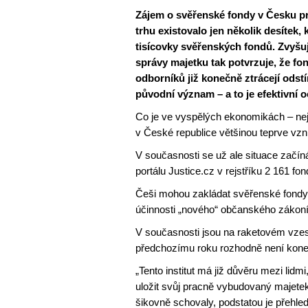
Zájem o svěřenské fondy v Česku pr
trhu existovalo jen několik desítek, 
tisícovky svěřenských fondů. Zvyšují
správy majetku tak potvrzuje, že fo
odborníků již konečně ztrácejí odstí
původní význam – a to je efektivní
Co je ve vyspělých ekonomikách – neje
v České republice většinou teprve vzn
V současnosti se už ale situace začín
portálu Justice.cz v rejstříku 2 161 fon
Češi mohou zakládat svěřenské fondy u
účinnosti „nového“ občanského zákoní
V současnosti jsou na raketovém vzest
předchozímu roku rozhodně není kon
„Tento institut má již důvěru mezi lidmi
uložit svůj pracně vybudovaný majetek
šikovně schovaly, podstatou je přehled