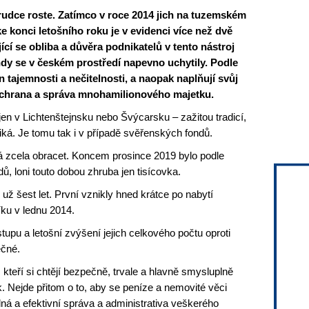
udce roste. Zatímco v roce 2014 jich na tuzemském
ke konci letošního roku je v evidenci více než dvě
cí se obliba a důvěra podnikatelů v tento nástroj
ndy se v českém prostředí napevno uchytily. Podle
n tajemnosti a nečitelnosti, a naopak naplňují svůj
 ochrana a správa mnohamilionového majetku.
n v Lichtenštejnsku nebo Švýcarsku – zažitou tradicí,
iká. Je tomu tak i v případě svěřenských fondů.
á zcela obracet. Koncem prosince 2019 bylo podle
dů, loni touto dobou zhruba jen tisícovka.
ž šest let. První vznikly hned krátce po nabytí
ku v lednu 2014.
upu a letošní zvýšení jejich celkového počtu oproti
ečné.
, kteří si chtějí bezpečně, trvale a hlavně smysluplně
. Nejde přitom o to, aby se peníze a nemovité věci
ná a efektivní správa a administrativa veškerého