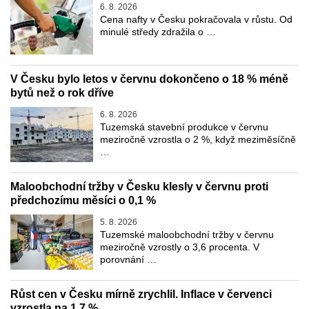
6. 8. 2026
Cena nafty v Česku pokračovala v růstu. Od
minulé středy zdražila o …
V Česku bylo letos v červnu dokončeno o 18 % méně
bytů než o rok dříve
6. 8. 2026
Tuzemská stavební produkce v červnu
meziročně vzrostla o 2 %, když meziměsíčně
…
Maloobchodní tržby v Česku klesly v červnu proti
předchozímu měsíci o 0,1 %
5. 8. 2026
Tuzemské maloobchodní tržby v červnu
meziročně vzrostly o 3,6 procenta. V
porovnání …
Růst cen v Česku mírně zrychlil. Inflace v červenci
vzrostla na 1,7 %