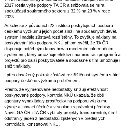
2017 rostla výše podpory TA ČR a snižovala se míra
spoluúčasti soukromého sektoru z 32 % na 23 % v roce
2023.
Ačkoliv se z původních 22 institucí poskytujících podporu
českému výzkumu jejich počet snížil na současných devět,
systém i nadále zůstává roztříštěný. To zvyšuje náklady na
poskytování této podpory. NKÚ přitom ověřil, že TA ČR
disponuje potřebným know-how a moderním informačním
systémem, který umožňuje efektivní administraci programů a
projektů pro další poskytovatele a současně s tím umožňuje i
snížit náklady.
I přes dosažený pokrok zůstává roztříštěnost systému státní
podpory českého výzkumu problémem.
Přesto, že vyjmenované nedostatky snižují efektivnost
poskytované podpory, kontrola NKÚ ukázala, že obě
agentury vynakládaly prostředky na podporu výzkumu,
vývoje a inovací účelně a v souladu s právními předpisy.
Navíc GA ČR i TA ČR vybíraly projekty transparentně, čímž
odstranily jeden z nedostatků zjištěných v předešlých
kontrolách, konstatoval NKÚ.