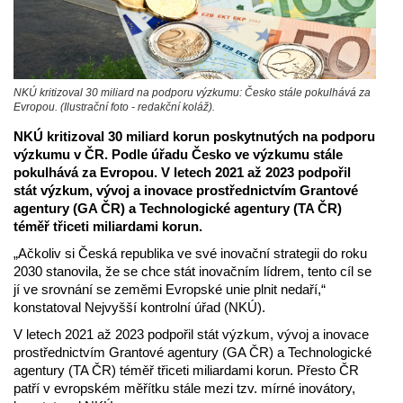
NKÚ kritizoval 30 miliard na podporu výzkumu: Česko stále pokulhává za
Evropou. (Ilustrační foto - redakční koláž).
NKÚ kritizoval 30 miliard korun poskytnutých na podporu
výzkumu v ČR. Podle úřadu Česko ve výzkumu stále
pokulhává za Evropou. V letech 2021 až 2023 podpořil
stát výzkum, vývoj a inovace prostřednictvím Grantové
agentury (GA ČR) a Technologické agentury (TA ČR)
téměř třiceti miliardami korun.
„Ačkoliv si Česká republika ve své inovační strategii do roku
2030 stanovila, že se chce stát inovačním lídrem, tento cíl se
jí ve srovnání se zeměmi Evropské unie plnit nedaří,“
konstatoval Nejvyšší kontrolní úřad (NKÚ).
V letech 2021 až 2023 podpořil stát výzkum, vývoj a inovace
prostřednictvím Grantové agentury (GA ČR) a Technologické
agentury (TA ČR) téměř třiceti miliardami korun. Přesto ČR
patří v evropském měřítku stále mezi tzv. mírné inovátory,