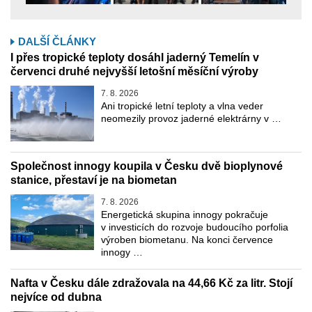
DALŠÍ ČLÁNKY
I přes tropické teploty dosáhl jaderný Temelín v
červenci druhé nejvyšší letošní měsíční výroby
7. 8. 2026
Ani tropické letní teploty a vlna veder
neomezily provoz jaderné elektrárny v …
Společnost innogy koupila v Česku dvě bioplynové
stanice, přestaví je na biometan
7. 8. 2026
Energetická skupina innogy pokračuje
v investicích do rozvoje budoucího porfolia
výroben biometanu. Na konci července
innogy …
Nafta v Česku dále zdražovala na 44,66 Kč za litr. Stojí
nejvíce od dubna