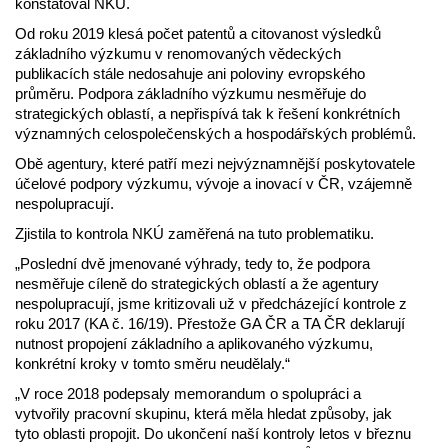
konstatoval NKÚ.
Od roku 2019 klesá počet patentů a citovanost výsledků
základního výzkumu v renomovaných vědeckých
publikacích stále nedosahuje ani poloviny evropského
průměru. Podpora základního výzkumu nesměřuje do
strategických oblastí, a nepřispívá tak k řešení konkrétních
významných celospolečenských a hospodářských problémů.
Obě agentury, které patří mezi nejvýznamnější poskytovatele
účelové podpory výzkumu, vývoje a inovací v ČR, vzájemně
nespolupracují.
Zjistila to kontrola NKÚ zaměřená na tuto problematiku.
„Poslední dvě jmenované výhrady, tedy to, že podpora
nesměřuje cíleně do strategických oblastí a že agentury
nespolupracují, jsme kritizovali už v předcházející kontrole z
roku 2017 (KA č. 16/19). Přestože GA ČR a TA ČR deklarují
nutnost propojení základního a aplikovaného výzkumu,
konkrétní kroky v tomto směru neudělaly.“
„V roce 2018 podepsaly memorandum o spolupráci a
vytvořily pracovní skupinu, která měla hledat způsoby, jak
tyto oblasti propojit. Do ukončení naší kontroly letos v březnu