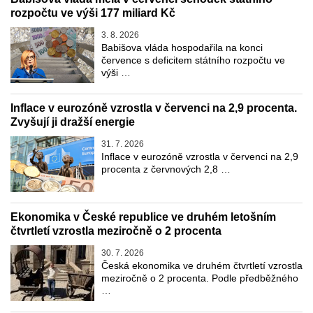
rozpočtu ve výši 177 miliard Kč
3. 8. 2026
Babišova vláda hospodařila na konci
července s deficitem státního rozpočtu ve
výši …
Inflace v eurozóně vzrostla v červenci na 2,9 procenta.
Zvyšují ji dražší energie
31. 7. 2026
Inflace v eurozóně vzrostla v červenci na 2,9
procenta z červnových 2,8 …
Ekonomika v České republice ve druhém letošním
čtvrtletí vzrostla meziročně o 2 procenta
30. 7. 2026
Česká ekonomika ve druhém čtvrtletí vzrostla
meziročně o 2 procenta. Podle předběžného
…