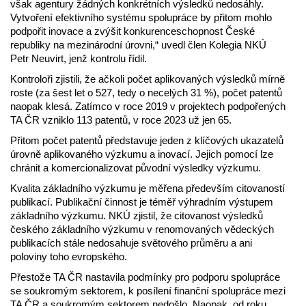
však agentury žádných konkrétních výsledků nedosáhly.
Vytvoření efektivního systému spolupráce by přitom mohlo
podpořit inovace a zvýšit konkurenceschopnost České
republiky na mezinárodní úrovni,“ uvedl člen Kolegia NKÚ
Petr Neuvirt, jenž kontrolu řídil.
Kontroloři zjistili, že ačkoli počet aplikovaných výsledků mírně
roste (za šest let o 527, tedy o necelých 31 %), počet patentů
naopak klesá. Zatímco v roce 2019 v projektech podpořených
TA ČR vzniklo 113 patentů, v roce 2023 už jen 65.
Přitom počet patentů představuje jeden z klíčových ukazatelů
úrovně aplikovaného výzkumu a inovací. Jejich pomocí lze
chránit a komercionalizovat původní výsledky výzkumu.
Kvalita základního výzkumu je měřena především citovaností
publikací. Publikační činnost je téměř výhradním výstupem
základního výzkumu. NKÚ zjistil, že citovanost výsledků
českého základního výzkumu v renomovaných vědeckých
publikacích stále nedosahuje světového průměru a ani
poloviny toho evropského.
Přestože TA ČR nastavila podmínky pro podporu spolupráce
se soukromým sektorem, k posílení finanční spolupráce mezi
TA ČR a soukromým sektorem nedošlo. Naopak, od roku