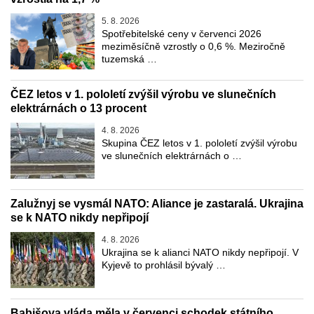
5. 8. 2026
Spotřebitelské ceny v červenci 2026
meziměsíčně vzrostly o 0,6 %. Meziročně
tuzemská …
ČEZ letos v 1. pololetí zvýšil výrobu ve slunečních
elektrárnách o 13 procent
4. 8. 2026
Skupina ČEZ letos v 1. pololetí zvýšil výrobu
ve slunečních elektrárnách o …
Zalužnyj se vysmál NATO: Aliance je zastaralá. Ukrajina
se k NATO nikdy nepřipojí
4. 8. 2026
Ukrajina se k alianci NATO nikdy nepřipojí. V
Kyjevě to prohlásil bývalý …
Babišova vláda měla v červenci schodek státního