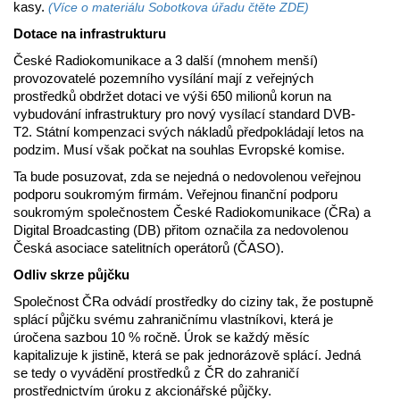
kasy.
(Více o materiálu Sobotkova úřadu čtěte ZDE)
Dotace na infrastrukturu
České Radiokomunikace a 3 další (mnohem menší)
provozovatelé pozemního vysílání mají z veřejných
prostředků obdržet dotaci ve výši 650 milionů korun na
vybudování infrastruktury pro nový vysílací standard DVB-
T2. Státní kompenzaci svých nákladů předpokládají letos na
podzim. Musí však počkat na souhlas Evropské komise.
Ta bude posuzovat, zda se nejedná o nedovolenou veřejnou
podporu soukromým firmám. Veřejnou finanční podporu
soukromým společnostem České Radiokomunikace (ČRa) a
Digital Broadcasting (DB) přitom označila za nedovolenou
Česká asociace satelitních operátorů (ČASO).
Odliv skrze půjčku
Společnost ČRa odvádí prostředky do ciziny tak, že postupně
splácí půjčku svému zahraničnímu vlastníkovi, která je
úročena sazbou 10 % ročně. Úrok se každý měsíc
kapitalizuje k jistině, která se pak jednorázově splácí. Jedná
se tedy o vyvádění prostředků z ČR do zahraničí
prostřednictvím úroku z akcionářské půjčky.