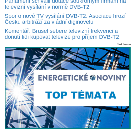
Parlament schválil dotace soukromým firmám na
televizní vysílání v normě DVB-T2
Spor o nové TV vysílání DVB-T2: Asociace hrozí
Česku arbitráží za vládní diginovelu
Komentář: Brusel sebere televizní frekvenci a
donutí lidi kupovat televize pro příjem DVB-T2