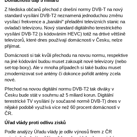
Domácnosti dají 5 miliard
Z hlediska občanů přechod z dnešní normy DVB-T na nový
standard vysílání DVB-T2 neznamená jednoduchou změnu
vysílací frekvence a „banální“ přeladění televizních stanic na
ovladači televizoru. Nový standard digitálního terestrického
vysílání DVB-T2 (s kódováním HEVC) totiž na drtivé většině
televizorů, které dnes používají domácnosti v Česku, nelze
přijímat.
Domácnosti si tak kvůli přechodu na novou normu, respektive
na jiné kódování budou muset zakoupit nové televizory (nebo
set-top boxy). Ale v mnoha případech si také budou muset
zmodernizovat své antény či dokonce pořídit antény zcela
nové.
Přechod na novou digitální normu DVB-T2 tak diváky v
Česku bude stát v souhrnu až 5 miliard korun. Digitální
terestrické TV vysílání (v současné normě DVB-T) dnes v
nějaké podobě využívá více než 60 procent domácností v
ČR.
Úřad vlády proti odlivu zisků
Podle analýzy Úřadu vlády je odliv výnosů firem z ČR