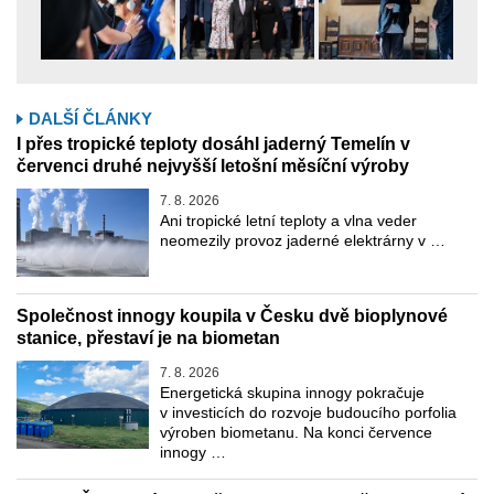
DALŠÍ ČLÁNKY
I přes tropické teploty dosáhl jaderný Temelín v
červenci druhé nejvyšší letošní měsíční výroby
7. 8. 2026
Ani tropické letní teploty a vlna veder
neomezily provoz jaderné elektrárny v …
Společnost innogy koupila v Česku dvě bioplynové
stanice, přestaví je na biometan
7. 8. 2026
Energetická skupina innogy pokračuje
v investicích do rozvoje budoucího porfolia
výroben biometanu. Na konci července
innogy …