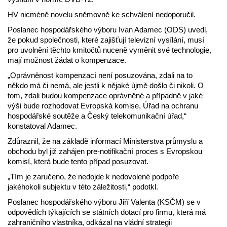
HV nicméně novelu sněmovně ke schválení nedoporučil.
Poslanec hospodářského výboru Ivan Adamec (ODS) uvedl,
že pokud společnosti, které zajišťují televizní vysílání, musí
pro uvolnění těchto kmitočtů nuceně vyměnit své technologie,
mají možnost žádat o kompenzace.
„Oprávněnost kompenzací není posuzována, zdali na to
někdo má či nemá, ale jestli k nějaké újmě došlo či nikoli. O
tom, zdali budou kompenzace oprávněné a případně v jaké
výši bude rozhodovat Evropská komise, Úřad na ochranu
hospodářské soutěže a Český telekomunikační úřad,“
konstatoval Adamec.
Zdůraznil, že na základě informací Ministerstva průmyslu a
obchodu byl již zahájen pre-notifikační proces s Evropskou
komisí, která bude tento případ posuzovat.
„Tím je zaručeno, že nedojde k nedovolené podpoře
jakéhokoli subjektu v této záležitosti,“ podotkl.
Poslanec hospodářského výboru Jiří Valenta (KSČM) se v
odpovědích týkajících se státních dotací pro firmu, která má
zahraničního vlastníka, odkázal na vládní strategii