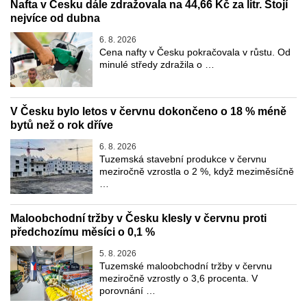
Nafta v Česku dále zdražovala na 44,66 Kč za litr. Stojí
nejvíce od dubna
6. 8. 2026
Cena nafty v Česku pokračovala v růstu. Od
minulé středy zdražila o …
V Česku bylo letos v červnu dokončeno o 18 % méně
bytů než o rok dříve
6. 8. 2026
Tuzemská stavební produkce v červnu
meziročně vzrostla o 2 %, když meziměsíčně
…
Maloobchodní tržby v Česku klesly v červnu proti
předchozímu měsíci o 0,1 %
5. 8. 2026
Tuzemské maloobchodní tržby v červnu
meziročně vzrostly o 3,6 procenta. V
porovnání …