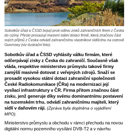
Sobotkův úřad a ČSSD bojují proti odlivu zisků zahraničních firem z Česka
do ciziny. Přesto prosazují masivní státní dotaci firmě, která značnou část
svých příjmů z Česka odvádí zahraničnímu vlastníkovi sídlícímu na ostrově
Guernsey (viz ilustrační foto).
Sobotkův úřad a ČSSD vyhlásily válku firmám, které
odčerpávají zisky z Česka do zahraničí. Současně však
vláda, respektive ministerstvo průmyslu takové firmy
zamýšlí masivně dotovat z veřejných zdrojů. Snaží se
prosadit vysokou státní dotaci zahraniční společnosti
České Radiokomunikace (ČRa) na modernizaci její
vysílací infrastruktury v ČR. Firma přitom značnou část
zisku, jenž generuje díky svému dominantnímu postavení
na tuzemském trhu, odvádí zahraničnímu majiteli, který
sídlí v daňovém ráji.
(Zpráva byla doplněna o vyjádření
MPO).
Ministerstvo průmyslu a obchodu v rámci přechodu na novou
digitální normu pozemního vysílání DVB-T2 a v návrhu