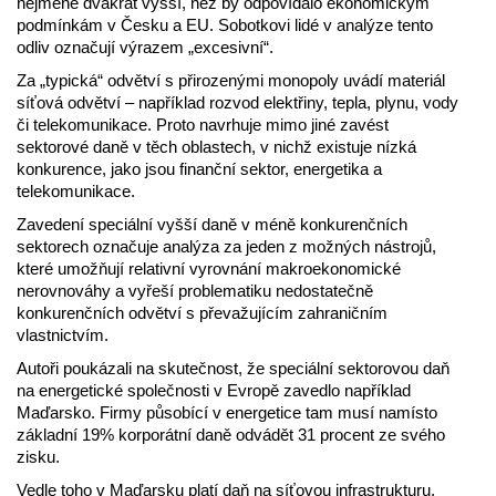
nejméně dvakrát vyšší, než by odpovídalo ekonomickým
podmínkám v Česku a EU. Sobotkovi lidé v analýze tento
odliv označují výrazem „excesivní“.
Za „typická“ odvětví s přirozenými monopoly uvádí materiál
síťová odvětví – například rozvod elektřiny, tepla, plynu, vody
či telekomunikace. Proto navrhuje mimo jiné zavést
sektorové daně v těch oblastech, v nichž existuje nízká
konkurence, jako jsou finanční sektor, energetika a
telekomunikace.
Zavedení speciální vyšší daně v méně konkurenčních
sektorech označuje analýza za jeden z možných nástrojů,
které umožňují relativní vyrovnání makroekonomické
nerovnováhy a vyřeší problematiku nedostatečně
konkurenčních odvětví s převažujícím zahraničním
vlastnictvím.
Autoři poukázali na skutečnost, že speciální sektorovou daň
na energetické společnosti v Evropě zavedlo například
Maďarsko. Firmy působící v energetice tam musí namísto
základní 19% korporátní daně odvádět 31 procent ze svého
zisku.
Vedle toho v Maďarsku platí daň na síťovou infrastrukturu.