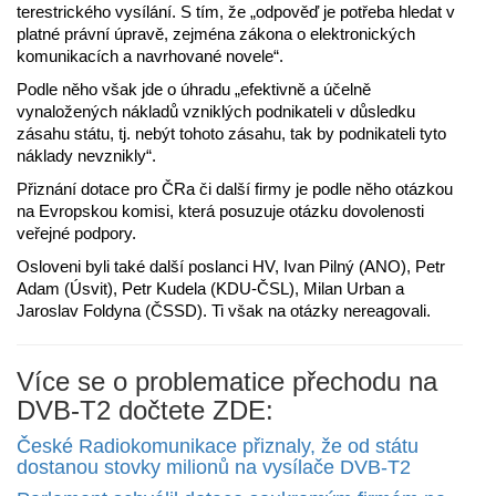
terestrického vysílání. S tím, že „odpověď je potřeba hledat v
platné právní úpravě, zejména zákona o elektronických
komunikacích a navrhované novele“.
Podle něho však jde o úhradu „efektivně a účelně
vynaložených nákladů vzniklých podnikateli v důsledku
zásahu státu, tj. nebýt tohoto zásahu, tak by podnikateli tyto
náklady nevznikly“.
Přiznání dotace pro ČRa či další firmy je podle něho otázkou
na Evropskou komisi, která posuzuje otázku dovolenosti
veřejné podpory.
Osloveni byli také další poslanci HV, Ivan Pilný (ANO), Petr
Adam (Úsvit), Petr Kudela (KDU-ČSL), Milan Urban a
Jaroslav Foldyna (ČSSD). Ti však na otázky nereagovali.
Více se o problematice přechodu na
DVB-T2 dočtete ZDE:
České Radiokomunikace přiznaly, že od státu
dostanou stovky milionů na vysílače DVB-T2