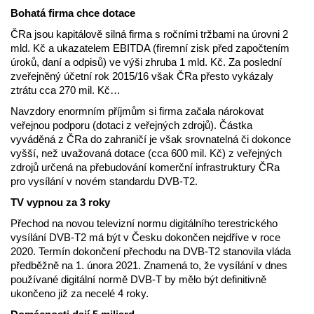
Bohatá firma chce dotace
ČRa jsou kapitálově silná firma s ročními tržbami na úrovni 2
mld. Kč a ukazatelem EBITDA (firemní zisk před započtením
úroků, daní a odpisů) ve výši zhruba 1 mld. Kč. Za poslední
zveřejněný účetní rok 2015/16 však ČRa přesto vykázaly
ztrátu cca 270 mil. Kč…
Navzdory enormním příjmům si firma začala nárokovat
veřejnou podporu (dotaci z veřejných zdrojů). Částka
vyváděná z ČRa do zahraničí je však srovnatelná či dokonce
vyšší, než uvažovaná dotace (cca 600 mil. Kč) z veřejných
zdrojů určená na přebudování komerční infrastruktury ČRa
pro vysílání v novém standardu DVB-T2.
TV vypnou za 3 roky
Přechod na novou televizní normu digitálního terestrického
vysílání DVB-T2 má být v Česku dokončen nejdříve v roce
2020. Termín dokončení přechodu na DVB-T2 stanovila vláda
předběžně na 1. února 2021. Znamená to, že vysílání v dnes
používané digitální normě DVB-T by mělo být definitivně
ukončeno již za necelé 4 roky.