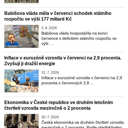
Babišova vláda měla v červenci schodek státního
rozpočtu ve výši 177 miliard Kč
3. 8. 2026
Babišova vláda hospodařila na konci
července s deficitem státního rozpočtu ve
výši …
Inflace v eurozóně vzrostla v červenci na 2,9 procenta.
Zvyšují ji dražší energie
31. 7. 2026
Inflace v eurozóně vzrostla v červenci na 2,9
procenta z červnových 2,8 …
Ekonomika v České republice ve druhém letošním
čtvrtletí vzrostla meziročně o 2 procenta
30. 7. 2026
Česká ekonomika ve druhém čtvrtletí vzrostla
meziročně o 2 procenta. Podle předběžného