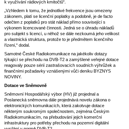
k využívání rádiových kmitočtů“.
„Vzhledem k tomu, že jednotlivé frekvence jsou omezeny
zákonem, platí se licenční poplatky a podobně, je de facto
odečten z poplatků pro stát náklad přímo související s
výkonem licencované činnosti. Jedná se o úhradu nákladů
pro subjekt s licencí, u něhož se dále nezkoumá jeho velikost
a vlastnická struktura, protože to je předmětem licenčního
řízení,“ dodal.
Samotné České Radiokomunikace na jakékoliv dotazy
týkající se přechodu na DVB-T2 a zamýšlené veřejné dotace
reagovaly pouze sérií zastrašovacích soudních výhrůžek a
finančními požadavky vznášenými vůči deníku BYZNYS
NOVINY.
Dotace ve Sněmovně
Sněmovní Hospodářský výbor (HV) již projednal a
Poslanecká sněmovna dále projednává novelu zákona o
elektronických komunikacích, která zakotvuje dotace
některým soukromým společnostem, zejména Českým
Radiokomunikacím, na přebudování jejich komerční
infrastruktury pro potřeby přechodu na pozemní digitální
vysílání v normě DVB-T2.