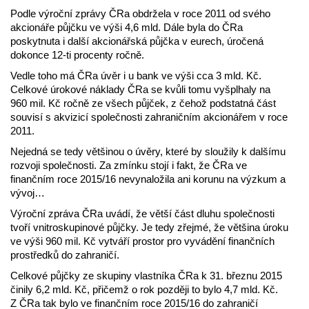
Podle výroční zprávy ČRa obdržela v roce 2011 od svého
akcionáře půjčku ve výši 4,6 mld. Dále byla do ČRa
poskytnuta i další akcionářská půjčka v eurech, úročená
dokonce 12-ti procenty ročně.
Vedle toho má ČRa úvěr i u bank ve výši cca 3 mld. Kč.
Celkové úrokové náklady ČRa se kvůli tomu vyšplhaly na
960 mil. Kč ročně ze všech půjček, z čehož podstatná část
souvisí s akvizicí společnosti zahraničním akcionářem v roce
2011.
Nejedná se tedy většinou o úvěry, které by sloužily k dalšímu
rozvoji společnosti. Za zmínku stojí i fakt, že ČRa ve
finančním roce 2015/16 nevynaložila ani korunu na výzkum a
vývoj…
Výroční zpráva ČRa uvádí, že větší část dluhu společnosti
tvoří vnitroskupinové půjčky. Je tedy zřejmé, že většina úroku
ve výši 960 mil. Kč vytváří prostor pro vyvádění finančních
prostředků do zahraničí.
Celkové půjčky ze skupiny vlastníka ČRa k 31. březnu 2015
činily 6,2 mld. Kč, přičemž o rok později to bylo 4,7 mld. Kč.
Z ČRa tak bylo ve finančním roce 2015/16 do zahraničí