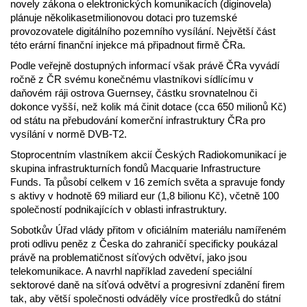
novely zákona o elektronických komunikacích (diginovela)
plánuje několikasetmilionovou dotaci pro tuzemské
provozovatele digitálního pozemního vysílání. Největší část
této erární finanční injekce má připadnout firmě ČRa.
Podle veřejně dostupných informací však právě ČRa vyvádí
ročně z ČR svému konečnému vlastníkovi sídlícímu v
daňovém ráji ostrova Guernsey, částku srovnatelnou či
dokonce vyšší, než kolik má činit dotace (cca 650 milionů Kč)
od státu na přebudování komerční infrastruktury ČRa pro
vysílání v normě DVB-T2.
Stoprocentním vlastníkem akcií Českých Radiokomunikací je
skupina infrastrukturních fondů Macquarie Infrastructure
Funds. Ta působí celkem v 16 zemích světa a spravuje fondy
s aktivy v hodnotě 69 miliard eur (1,8 bilionu Kč), včetně 100
společností podnikajících v oblasti infrastruktury.
Sobotkův Úřad vlády přitom v oficiálním materiálu namířeném
proti odlivu peněz z Česka do zahraničí specificky poukázal
právě na problematičnost síťových odvětví, jako jsou
telekomunikace. A navrhl například zavedení speciální
sektorové daně na síťová odvětví a progresivní zdanění firem
tak, aby větší společnosti odváděly více prostředků do státní