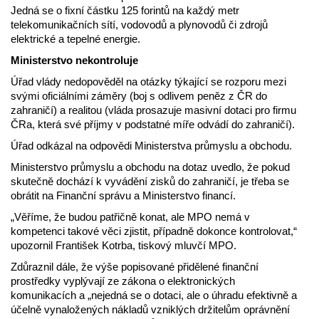
Jedná se o fixní částku 125 forintů na každý metr
telekomunikačních sítí, vodovodů a plynovodů či zdrojů
elektrické a tepelné energie.
Ministerstvo nekontroluje
Úřad vlády nedopověděl na otázky týkající se rozporu mezi
svými oficiálními záměry (boj s odlivem peněz z ČR do
zahraničí) a realitou (vláda prosazuje masivní dotaci pro firmu
ČRa, která své příjmy v podstatné míře odvádí do zahraničí).
Úřad odkázal na odpovědi Ministerstva průmyslu a obchodu.
Ministerstvo průmyslu a obchodu na dotaz uvedlo, že pokud
skutečně dochází k vyvádění zisků do zahraničí, je třeba se
obrátit na Finanční správu a Ministerstvo financí.
„Věříme, že budou patřičně konat, ale MPO nemá v
kompetenci takové věci zjistit, případně dokonce kontrolovat,“
upozornil František Kotrba, tiskový mluvčí MPO.
Zdůraznil dále, že výše popisované přidělené finanční
prostředky vyplývají ze zákona o elektronických
komunikacích a „nejedná se o dotaci, ale o úhradu efektivně a
účelně vynaložených nákladů vzniklých držitelům oprávnění