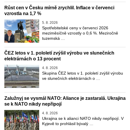
Růst cen v Česku mírně zrychlil. Inflace v červenci
vzrostla na 1,7 %
5. 8. 2026
Spotřebitelské ceny v červenci 2026
meziměsíčně vzrostly o 0,6 %. Meziročně
tuzemská …
ČEZ letos v 1. pololetí zvýšil výrobu ve slunečních
elektrárnách o 13 procent
4. 8. 2026
Skupina ČEZ letos v 1. pololetí zvýšil výrobu
ve slunečních elektrárnách o …
Zalužnyj se vysmál NATO: Aliance je zastaralá. Ukrajina
se k NATO nikdy nepřipojí
4. 8. 2026
Ukrajina se k alianci NATO nikdy nepřipojí. V
Kyjevě to prohlásil bývalý …