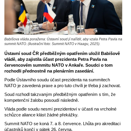
Babišova vláda poražena: Ústavní soud jí nařídil, aby vzala Petra Pavla na
summit NATO. (Ilustrační foto: Summit NATO v Haagu, 2025).
Ústavní soud ČR předběžným opatřením uložil Babišově
vládě, aby zajistila účast prezidenta Petra Pavla na
červencovém summitu NATO v Ankaře. Soudci o tom
rozhodli přednostně na plenárním zasedání.
Podle Ústavního soudu účast prezidenta na summitech
NATO je zavedená praxe a pro tuto chvíli je třeba ji zachovat.
Soud rozhodl takzvaným předběžným opatřením s tím, že
kompetenční žalobu posoudí následně.
Vláda podle soudu nesmí prezidentovi v účasti na vrcholné
schůzce aliance klást žádné překážky.
Summit NATO se koná 7. a 8. července. Lhůta pro akreditaci
účastníků končí v pátek 26. června.