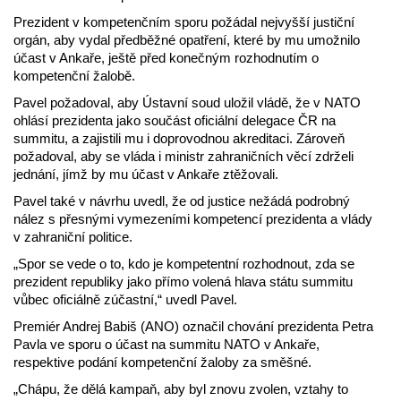
Prezident v kompetenčním sporu požádal nejvyšší justiční
orgán, aby vydal předběžné opatření, které by mu umožnilo
účast v Ankaře, ještě před konečným rozhodnutím o
kompetenční žalobě.
Pavel požadoval, aby Ústavní soud uložil vládě, že v NATO
ohlásí prezidenta jako součást oficiální delegace ČR na
summitu, a zajistili mu i doprovodnou akreditaci. Zároveň
požadoval, aby se vláda i ministr zahraničních věcí zdrželi
jednání, jímž by mu účast v Ankaře ztěžovali.
Pavel také v návrhu uvedl, že od justice nežádá podrobný
nález s přesnými vymezeními kompetencí prezidenta a vlády
v zahraniční politice.
„Spor se vede o to, kdo je kompetentní rozhodnout, zda se
prezident republiky jako přímo volená hlava státu summitu
vůbec oficiálně zúčastní,“ uvedl Pavel.
Premiér Andrej Babiš (ANO) označil chování prezidenta Petra
Pavla ve sporu o účast na summitu NATO v Ankaře,
respektive podání kompetenční žaloby za směšné.
„Chápu, že dělá kampaň, aby byl znovu zvolen, vztahy to