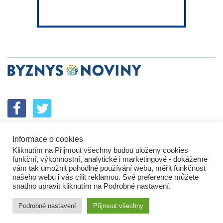
Informace o cookies
SPOLUPRÁCE
PODPORA
INZERCE
Kliknutím na Přijmout všechny budou uloženy cookies
ENERGETICKÝ SROVNÁVAČ
KORPORÁTNÍ BROUCI
funkční, výkonnostní, analytické i marketingové - dokážeme
PROBLÉMY FIREM
KOMUNIKAČNÍ PŘEŠLAPY
vám tak umožnit pohodlné používání webu, měřit funkčnost
NEJHORŠÍ FIRMY
NEJLEPŠÍ FIRMY
IN&S PROJEKTY
našeho webu i vás cílit reklamou. Své preference můžete
snadno upravit kliknutím na Podrobné nastavení.
SROVNÁVAČ
DEVELOPERSKÁ DYSTOPIE
KOMENTÁŘE
TECH&VĚDA
POLITIKA
PODNIKATELSKÉ NOVINY
Podrobné nastavení
Přijmout všechny
HROMADNÝ ŽALOBCE
BUSINESS DAILY
ZPRÁVY
ZÁKLADNÍ INFORMACE
KONTAKTY