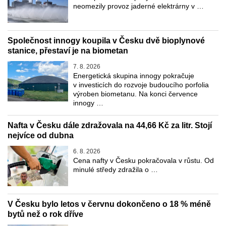
neomezily provoz jaderné elektrárny v …
Společnost innogy koupila v Česku dvě bioplynové
stanice, přestaví je na biometan
7. 8. 2026
Energetická skupina innogy pokračuje
v investicích do rozvoje budoucího porfolia
výroben biometanu. Na konci července
innogy …
Nafta v Česku dále zdražovala na 44,66 Kč za litr. Stojí
nejvíce od dubna
6. 8. 2026
Cena nafty v Česku pokračovala v růstu. Od
minulé středy zdražila o …
V Česku bylo letos v červnu dokončeno o 18 % méně
bytů než o rok dříve