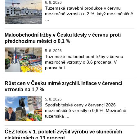
6. 8. 2026
Tuzemská stavební produkce v červnu
meziročně vzrostla o 2 %, když meziměsíčně
…
Maloobchodní tržby v Česku klesly v červnu proti
předchozímu měsíci o 0,1 %
5. 8. 2026
Tuzemské maloobchodní tržby v červnu
meziročně vzrostly o 3,6 procenta. V
porovnání …
Růst cen v Česku mírně zrychlil. Inflace v červenci
vzrostla na 1,7 %
5. 8. 2026
Spotřebitelské ceny v červenci 2026
meziměsíčně vzrostly o 0,6 %. Meziročně
tuzemská …
ČEZ letos v 1. pololetí zvýšil výrobu ve slunečních
elektrárnách o 13 procent