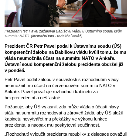
Prezident Petr Pavel zažaloval Babišovu vládu u Ústavního soudu kvůli
summitu NATO. (Ilustrační foto - redakční koláž).
Prezident ČR Petr Pavel podal k Ústavnímu soudu (ÚS)
kompetenční žalobu na Babišovu vládu kvůli tomu, že mu
vláda neumožnila účast na summitu NATO v Ankaře.
Ústavní soud kompetenční žalobu prezidenta obdržel již
v pondělí.
Petr Pavel podal žalobu v souvislosti s rozhodnutím vlády
neumožnit mu účast na červencovém summitu NATO v
Ankaře. Pavel považuje rozhodnutí kabinetu za
bezprecedentní a nešťastné.
Požaduje, aby ÚS vyjasnil, zda může vláda o účasti hlavy
státu na summitu rozhodovat a zároveň žádá, aby ÚS uložil
kabinetu nevytvářet mu překážky ve výkonu funkce
prezidenta, a naopak mu poskytoval součinnost.
„Rozhodnutí vyloučit prezidenta republiky z delegace považuji