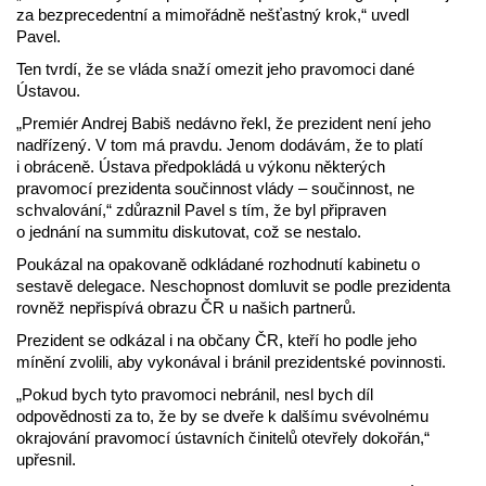
za bezprecedentní a mimořádně nešťastný krok,“ uvedl
Pavel.
Ten tvrdí, že se vláda snaží omezit jeho pravomoci dané
Ústavou.
„Premiér Andrej Babiš nedávno řekl, že prezident není jeho
nadřízený. V tom má pravdu. Jenom dodávám, že to platí
i obráceně. Ústava předpokládá u výkonu některých
pravomocí prezidenta součinnost vlády – součinnost, ne
schvalování,“ zdůraznil Pavel s tím, že byl připraven
o jednání na summitu diskutovat, což se nestalo.
Poukázal na opakovaně odkládané rozhodnutí kabinetu o
sestavě delegace. Neschopnost domluvit se podle prezidenta
rovněž nepřispívá obrazu ČR u našich partnerů.
Prezident se odkázal i na občany ČR, kteří ho podle jeho
mínění zvolili, aby vykonával i bránil prezidentské povinnosti.
„Pokud bych tyto pravomoci nebránil, nesl bych díl
odpovědnosti za to, že by se dveře k dalšímu svévolnému
okrajování pravomocí ústavních činitelů otevřely dokořán,“
upřesnil.