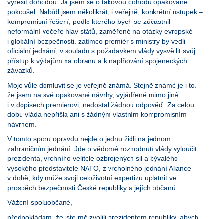
vyřešit dohodou. Já jsem se o takovou dohodu opakovaně
pokoušel. Nabídl jsem několikrát, i veřejně, konkrétní ústupek –
kompromisní řešení, podle kterého bych se zúčastnil
neformální večeře hlav států, zaměřené na otázky evropské
i globální bezpečnosti, zatímco premiér s ministry by vedli
oficiální jednání, v souladu s požadavkem vlády vysvětlit svůj
přístup k výdajům na obranu a k naplňování spojeneckých
závazků.
Moje vůle domluvit se je veřejně známá. Stejně známé je i to,
že jsem na své opakované návrhy, vyjádřené mimo jiné
i v dopisech premiérovi, nedostal žádnou odpověď. Za celou
dobu vláda nepřišla ani s žádným vlastním kompromisním
návrhem.
V tomto sporu opravdu nejde o jednu židli na jednom
zahraničním jednání. Jde o vědomé rozhodnutí vlády vyloučit
prezidenta, vrchního velitele ozbrojených sil a bývalého
vysokého představitele NATO, z vrcholného jednání Aliance
v době, kdy může svoji celoživotní expertizu uplatnit ve
prospěch bezpečnosti České republiky a jejích občanů.
Vážení spoluobčané,
předpokládám, že jste mě zvolili prezidentem republiky, abych