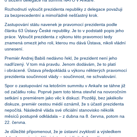
o složení delegace na summit NATO v Ankaře.
Rozhodnutí vyloučit prezidenta republiky z delegace považuji
za bezprecedentní a mimořádně nešťastný krok.
Zastupování státu navenek je pravomocí prezidenta podle
článku 63 Ústavy České republiky. Je to v podstatě popis jeho
práce. Vyloučit prezidenta z výkonu této pravomoci tedy
znamená omezit jeho roli, kterou mu dává Ústava, nikoli vládní
usnesení.
Premiér Andrej Babiš nedávno řekl, že prezident není jeho
nadřízený. V tom má pravdu. Jenom dodávám, že to platí
i obráceně. Ústava předpokládá u výkonu některých pravomocí
prezidenta součinnost vlády – součinnost, ne schvalování.
Spor o zastupování na letošním summitu v Ankaře se táhne již
od začátku roku. Poprvé jsem toto téma otevřel na novoročním
setkání s premiérem jako věc k diskuzi. Později, bez jakékoliv
diskuze, premiér cestou médií oznámil, že s účastí prezidenta
nepočítá. Následně vláda své oficiální stanovisko několik
měsíců postupně odkládala – z dubna na 8. června, potom na
22. června.
Je důležité připomenout, že je ústavní zvyklostí a výsledkem