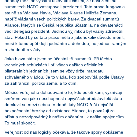
dohody mezi nejvyššími ústavními činiteli, že naši zemi na
summitech NATO zastupovali prezidenti. Tato praxe fungovala
stejně za Václava Havla, Václava Klause i Miloše Zemana,
napříč vládami všech politických barev. Ze dvaceti summitů
Aliance, kterých se Česká republika účastnila, na devatenácti
vedl delegaci prezident. Jedinou výjimkou byl vážný zdravotní
stav. Pokud by se tato praxe měla z jakéhokoliv důvodu měnit,
musí k tomu opět dojít jednáním a dohodou, ne jednostranným
rozhodnutím vlády.
Jako hlava státu jsem se účastnil tří summitů. Při těchto
vrcholných schůzkách i při všech dalších oficiálních
bilaterálních jednáních jsem se vždy držel mandátu
schváleného vládou. Je to vláda, kdo zodpovídá podle Ústavy
za zahraniční politiku země, a to ctím.
Měsíce veřejného dohadování o to, kdo poletí kam, vyznívají
směrem ven jako neschopnost nejvyšších představitelů státu
domluvit se mezi sebou. V době, kdy NATO řeší největší
bezpečnostní hrozby od existence Aliance, to považuji za
přístup nezodpovědný k našim občanům i k našim spojencům.
To musí skončit.
Veřejnost od nás logicky očekává, že takové spory dokážeme