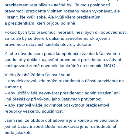
prezidentem republiky skutečně byl. Je mou povinností
pravomoci prezidenta v plném rozsahu nejen vykonávat, ale
i bránit. Ne kvůli sobě. Ale kvůli všem prezidentům
a prezidentkám, kteří přijdou po mně.
Pokud bych tyto pravomoci nebránil, nesl bych díl odpovědnosti
za to, že by se dveře k dalšímu svévolnému okrajování
pravomocí ústavních činitelů otevřely dokořán.
Z toho důvodu jsem podal kompetenční žalobu k Ústavnímu
soudu, aby došlo k ujasnění pravomocí prezidenta a vlády při
zastupování země navenek, konkrétně na summitu NATO.
V této žalobě žádám Ústavní soud:
– aby deklaroval, kdo může rozhodovat o účasti prezidenta na
summitu;
– aby uložil vládě nevytvářet prezidentovi administrativní ani
jiné překážky při výkonu jeho ústavních pravomocí;
– aby stanovil vládě povinnost poskytnout prezidentovi
republiky veškerou součinnost.
Jsem rád, že období dohadování je u konce a ve věci bude
jednat Ústavní soud. Budu respektovat jeho rozhodnutí, ať
bude jakékoli.