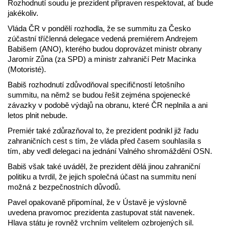
Rozhodnutí soudu je prezident připraven respektovat, ať bude
jakékoliv.
Vláda ČR v pondělí rozhodla, že se summitu za Česko
zúčastní tříčlenná delegace vedená premiérem Andrejem
Babišem (ANO), kterého budou doprovázet ministr obrany
Jaromír Zůna (za SPD) a ministr zahraničí Petr Macinka
(Motoristé).
Babiš rozhodnutí zdůvodňoval specifičností letošního
summitu, na němž se budou řešit zejména spojenecké
závazky v podobě výdajů na obranu, které ČR neplnila a ani
letos plnit nebude.
Premiér také zdůrazňoval to, že prezident podnikl již řadu
zahraničních cest s tím, že vláda před časem souhlasila s
tím, aby vedl delegaci na jednání Valného shromáždění OSN.
Babiš však také uváděl, že prezident dělá jinou zahraniční
politiku a tvrdil, že jejich společná účast na summitu není
možná z bezpečnostních důvodů.
Pavel opakovaně připomínal, že v Ústavě je výslovně
uvedena pravomoc prezidenta zastupovat stát navenek.
Hlava státu je rovněž vrchním velitelem ozbrojených sil.