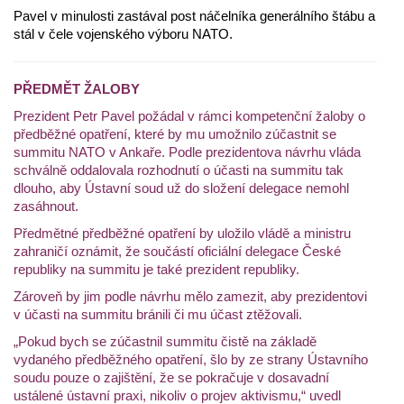
Pavel v minulosti zastával post náčelníka generálního štábu a
stál v čele vojenského výboru NATO.
PŘEDMĚT ŽALOBY
Prezident Petr Pavel požádal v rámci kompetenční žaloby o
předběžné opatření, které by mu umožnilo zúčastnit se
summitu NATO v Ankaře. Podle prezidentova návrhu vláda
schválně oddalovala rozhodnutí o účasti na summitu tak
dlouho, aby Ústavní soud už do složení delegace nemohl
zasáhnout.
Předmětné předběžné opatření by uložilo vládě a ministru
zahraničí oznámit, že součástí oficiální delegace České
republiky na summitu je také prezident republiky.
Zároveň by jim podle návrhu mělo zamezit, aby prezidentovi
v účasti na summitu bránili či mu účast ztěžovali.
„Pokud bych se zúčastnil summitu čistě na základě
vydaného předběžného opatření, šlo by ze strany Ústavního
soudu pouze o zajištění, že se pokračuje v dosavadní
ustálené ústavní praxi, nikoliv o projev aktivismu,“ uvedl