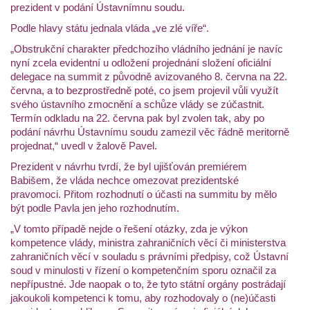
prezident v podání Ústavnímnu soudu.
Podle hlavy státu jednala vláda „ve zlé víře“.
„Obstrukční charakter předchozího vládního jednání je navíc
nyní zcela evidentní u odložení projednání složení oficiální
delegace na summit z původně avizovaného 8. června na 22.
června, a to bezprostředně poté, co jsem projevil vůli využít
svého ústavního zmocnění a schůze vlády se zúčastnit.
Termín odkladu na 22. června pak byl zvolen tak, aby po
podání návrhu Ústavnímu soudu zamezil věc řádně meritorně
projednat,“ uvedl v žalově Pavel.
Prezident v návrhu tvrdí, že byl ujišťován premiérem
Babišem, že vláda nechce omezovat prezidentské
pravomoci. Přitom rozhodnutí o účasti na summitu by mělo
být podle Pavla jen jeho rozhodnutím.
„V tomto případě nejde o řešení otázky, zda je výkon
kompetence vlády, ministra zahraničních věcí či ministerstva
zahraničních věcí v souladu s právními předpisy, což Ústavní
soud v minulosti v řízení o kompetenčním sporu označil za
nepřípustné. Jde naopak o to, že tyto státní orgány postrádají
jakoukoli kompetenci k tomu, aby rozhodovaly o (ne)účasti