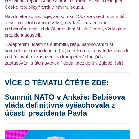
prezidenta republiky na Summitu v rámci oficiální delegace
České republiky,“ tvrdí v návrhu soudu.
Návrh také zdůrazňuje, že od roku 1997 se všech summitů
s výjimkou toho v roce 2022, kdy kvůli zdravotním
problémům nejel tehdejší prezident Miloš Zeman, vždy akce
prezident účastnil.
„Odepřením účasti na summitu, resp. nárokováním si
kompetence rozhodnout o (ne)účasti na něm by tudíž došlo k
protiústavnímu zasažení do kompetenčního jádra
zastupování státu navenek,“ dodal prezident v žalobě. (sfr)
VÍCE O TÉMATU ČTĚTE ZDE:
Summit NATO v Ankaře: Babišova
vláda definitivně vyšachovala z
účasti prezidenta Pavla