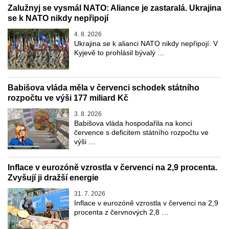
Zalužnyj se vysmál NATO: Aliance je zastaralá. Ukrajina
se k NATO nikdy nepřipojí
4. 8. 2026
Ukrajina se k alianci NATO nikdy nepřipojí. V
Kyjevě to prohlásil bývalý …
Babišova vláda měla v červenci schodek státního
rozpočtu ve výši 177 miliard Kč
3. 8. 2026
Babišova vláda hospodařila na konci
července s deficitem státního rozpočtu ve
výši …
Inflace v eurozóně vzrostla v červenci na 2,9 procenta.
Zvyšují ji dražší energie
31. 7. 2026
Inflace v eurozóně vzrostla v červenci na 2,9
procenta z červnových 2,8 …