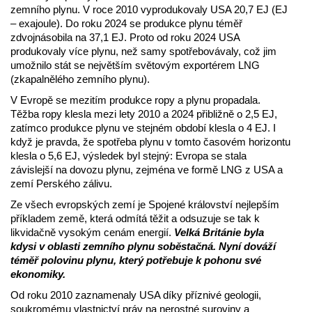
zemního plynu. V roce 2010 vyprodukovaly USA 20,7 EJ (EJ
– exajoule). Do roku 2024 se produkce plynu téměř
zdvojnásobila na 37,1 EJ. Proto od roku 2024 USA
produkovaly více plynu, než samy spotřebovávaly, což jim
umožnilo stát se největším světovým exportérem LNG
(zkapalnělého zemního plynu).
V Evropě se mezitím produkce ropy a plynu propadala.
Těžba ropy klesla mezi lety 2010 a 2024 přibližně o 2,5 EJ,
zatímco produkce plynu ve stejném období klesla o 4 EJ. I
když je pravda, že spotřeba plynu v tomto časovém horizontu
klesla o 5,6 EJ, výsledek byl stejný: Evropa se stala
závislejší na dovozu plynu, zejména ve formě LNG z USA a
zemí Perského zálivu.
Ze všech evropských zemí je Spojené království nejlepším
příkladem země, která odmítá těžit a odsuzuje se tak k
likvidačně vysokým cenám energií.
Velká Británie byla
kdysi v oblasti zemního plynu soběstačná. Nyní dováží
téměř polovinu plynu, který potřebuje k pohonu své
ekonomiky.
Od roku 2010 zaznamenaly USA díky příznivé geologii,
soukromému vlastnictví práv na nerostné suroviny a