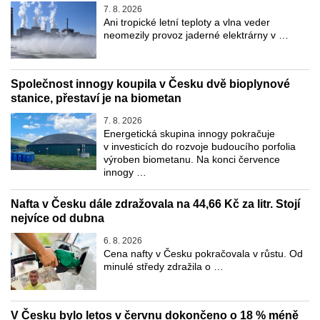
7. 8. 2026
Ani tropické letní teploty a vlna veder
neomezily provoz jaderné elektrárny v …
Společnost innogy koupila v Česku dvě bioplynové
stanice, přestaví je na biometan
7. 8. 2026
Energetická skupina innogy pokračuje
v investicích do rozvoje budoucího porfolia
výroben biometanu. Na konci července
innogy …
Nafta v Česku dále zdražovala na 44,66 Kč za litr. Stojí
nejvíce od dubna
6. 8. 2026
Cena nafty v Česku pokračovala v růstu. Od
minulé středy zdražila o …
V Česku bylo letos v červnu dokončeno o 18 % méně