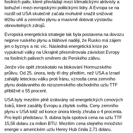
fosilních paliv, které převládají mezi klimatickými aktivisty a
bohužel i mezi evropskými politickými lídry. A Evropa se na
rozdíl od USA skutečně začala mohutně snažit snižovat
těžbu uhlí a zemního plynu a masivně dotovat výstavbu
obnovitelných zdrojů.
Evropská energetická strategie tak byla postavena na dovozu
nejprve ruského plynu a bláhové naději, že Rusko má zájem
jen o byznys a nic víc. Následná energetická krize po
vypuknutí války na Ukrajině přesměrovala závislost Evropy
na fosilních palivech směrem do Perského zálivu.
Jenže vše opět ztroskotalo na blokování Hormuzského
průlivu. Od 25. února, tedy tři dny předtím, než USA a Izrael
zahájily leteckou válku proti Íránu, vzrostla cena zemního
plynu dodávaného do nizozemského obchodního uzlu TTF
přibližně o 55 procent.
USA byly mezitím plně izolovány od energetických cenových
šoků, které zasáhly Evropu a zbytek světa. Ceny zemního
plynu v USA totiž od konce února klesly zhruba o 4 procenta.
Pro lepší představu: 9. dubna byla spotová cena na uzlu TTF
15,56 dolaru za milion BTU. Mezitím cena stejného množství
energie v americkém uzlu Henry Hub činila 2,71 dolaru.