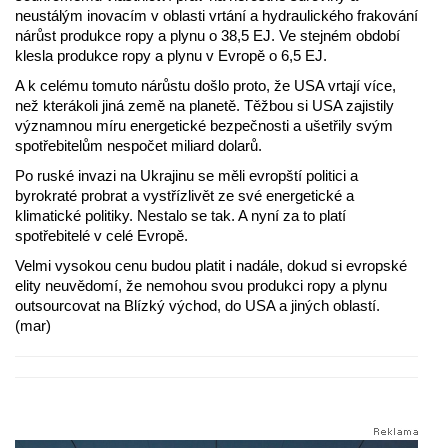
neustálým inovacím v oblasti vrtání a hydraulického frakování
nárůst produkce ropy a plynu o 38,5 EJ. Ve stejném období
klesla produkce ropy a plynu v Evropě o 6,5 EJ.
A k celému tomuto nárůstu došlo proto, že USA vrtají více,
než kterákoli jiná země na planetě. Těžbou si USA zajistily
významnou míru energetické bezpečnosti a ušetřily svým
spotřebitelům nespočet miliard dolarů.
Po ruské invazi na Ukrajinu se měli evropští politici a
byrokraté probrat a vystřízlivět ze své energetické a
klimatické politiky. Nestalo se tak. A nyní za to platí
spotřebitelé v celé Evropě.
Velmi vysokou cenu budou platit i nadále, dokud si evropské
elity neuvědomí, že nemohou svou produkci ropy a plynu
outsourcovat na Blízký východ, do USA a jiných oblastí.
(mar)