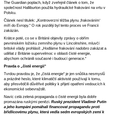
The Guardian poplach, když zveřejnil článek o tom, že
společnost Halliburton použila hydraulické frakování na vrtu v
Polsku.
Článek nesl titulek: „Kontroverzní těžba plynu ‚frakováním‘
míří do Evropy.“ O rok později byl tento proces ve Francii
zakázán.
Krátce poté, co se v Británii objevily zprávy o obřím
pevninském ložisku zemního plynu v Lincolnshire, mluvčí
britské vlády prohlásil: „Hodláme frakování nadobro zakázat a
udělat z Británie supervelmoc v oblasti čisté energie,
abychom ochránili současné i budoucí generace.“
Pravda o „čisté energii“
Tvrdou pravdou je, že „čistá energie“ je jen snůška nesmyslů
a prázdné heslo, které klimatičtí aktivisté používají k tomu,
aby přesvědčili důvěřivé politiky k přijetí opatření vedoucích k
ekonomické sebevraždě.
Navíc celá zelená propaganda o čisté energii byla dobře
promazána ruskými penězi.
Ruský prezident Vladimir Putin
a jeho kumpáni pomáhali financovat propagandu proti
břidlicovému plynu, která vedla sedm evropských zemí k