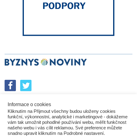
Informace o cookies
SPOLUPRÁCE
PODPORA
INZERCE
Kliknutím na Přijmout všechny budou uloženy cookies
ENERGETICKÝ SROVNÁVAČ
KORPORÁTNÍ BROUCI
funkční, výkonnostní, analytické i marketingové - dokážeme
PROBLÉMY FIREM
KOMUNIKAČNÍ PŘEŠLAPY
vám tak umožnit pohodlné používání webu, měřit funkčnost
NEJHORŠÍ FIRMY
NEJLEPŠÍ FIRMY
IN&S PROJEKTY
našeho webu i vás cílit reklamou. Své preference můžete
snadno upravit kliknutím na Podrobné nastavení.
SROVNÁVAČ
DEVELOPERSKÁ DYSTOPIE
KOMENTÁŘE