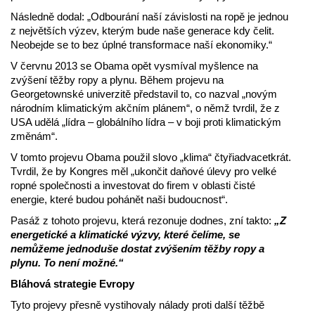
Následně dodal: „Odbourání naší závislosti na ropě je jednou
z největších výzev, kterým bude naše generace kdy čelit.
Neobejde se to bez úplné transformace naší ekonomiky.“
V červnu 2013 se Obama opět vysmíval myšlence na
zvýšení těžby ropy a plynu. Během projevu na
Georgetownské univerzitě představil to, co nazval „novým
národním klimatickým akčním plánem“, o němž tvrdil, že z
USA udělá „lídra – globálního lídra – v boji proti klimatickým
změnám“.
V tomto projevu Obama použil slovo „klima“ čtyřiadvacetkrát.
Tvrdil, že by Kongres měl „ukončit daňové úlevy pro velké
ropné společnosti a investovat do firem v oblasti čisté
energie, které budou pohánět naši budoucnost“.
Pasáž z tohoto projevu, která rezonuje dodnes, zní takto:
„Z
energetické a klimatické výzvy, které čelíme, se
nemůžeme jednoduše dostat zvýšením těžby ropy a
plynu. To není možné.“
Bláhová strategie Evropy
Tyto projevy přesně vystihovaly nálady proti další těžbě