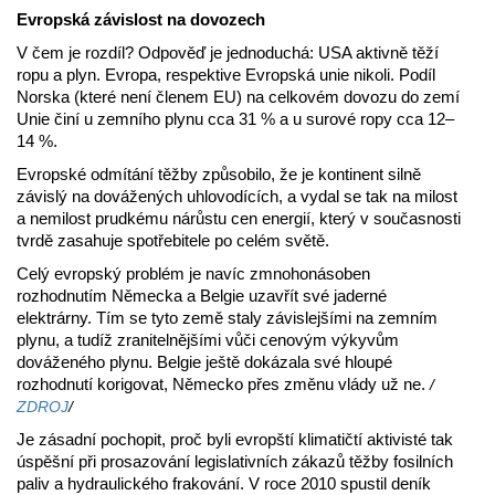
Evropská závislost na dovozech
V čem je rozdíl? Odpověď je jednoduchá: USA aktivně těží
ropu a plyn. Evropa, respektive Evropská unie nikoli. Podíl
Norska (které není členem EU) na celkovém dovozu do zemí
Unie činí u zemního plynu cca 31 % a u surové ropy cca 12–
14 %.
Evropské odmítání těžby způsobilo, že je kontinent silně
závislý na dovážených uhlovodících, a vydal se tak na milost
a nemilost prudkému nárůstu cen energií, který v současnosti
tvrdě zasahuje spotřebitele po celém světě.
Celý evropský problém je navíc zmnohonásoben
rozhodnutím Německa a Belgie uzavřít své jaderné
elektrárny. Tím se tyto země staly závislejšími na zemním
plynu, a tudíž zranitelnějšími vůči cenovým výkyvům
dováženého plynu. Belgie ještě dokázala své hloupé
rozhodnutí korigovat, Německo přes změnu vlády už ne.
/
ZDROJ
/
Je zásadní pochopit, proč byli evropští klimatičtí aktivisté tak
úspěšní při prosazování legislativních zákazů těžby fosilních
paliv a hydraulického frakování. V roce 2010 spustil deník