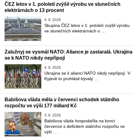
ČEZ letos v 1. pololetí zvýšil výrobu ve slunečních
elektrárnách o 13 procent
4. 8. 2026
Skupina ČEZ letos v 1. pololetí zvýšil výrobu
ve slunečních elektrárnách o …
Zalužnyj se vysmál NATO: Aliance je zastaralá. Ukrajina
se k NATO nikdy nepřipojí
4. 8. 2026
Ukrajina se k alianci NATO nikdy nepřipojí. V
Kyjevě to prohlásil bývalý …
Babišova vláda měla v červenci schodek státního
rozpočtu ve výši 177 miliard Kč
3. 8. 2026
Babišova vláda hospodařila na konci
července s deficitem státního rozpočtu ve
výši …