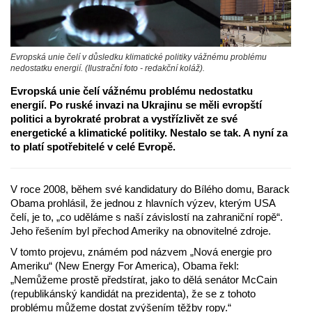
Evropská unie čelí v důsledku klimatické politiky vážnému problému
nedostatku energií. (Ilustrační foto - redakční koláž).
Evropská unie čelí vážnému problému nedostatku
energií. Po ruské invazi na Ukrajinu se měli evropští
politici a byrokraté probrat a vystřízlivět ze své
energetické a klimatické politiky. Nestalo se tak. A nyní za
to platí spotřebitelé v celé Evropě.
V roce 2008, během své kandidatury do Bílého domu, Barack
Obama prohlásil, že jednou z hlavních výzev, kterým USA
čelí, je to, „co uděláme s naší závislostí na zahraniční ropě“.
Jeho řešením byl přechod Ameriky na obnovitelné zdroje.
V tomto projevu, známém pod názvem „Nová energie pro
Ameriku“ (New Energy For America), Obama řekl:
„Nemůžeme prostě předstírat, jako to dělá senátor McCain
(republikánský kandidát na prezidenta), že se z tohoto
problému můžeme dostat zvýšením těžby ropy.“