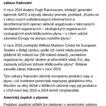
zákazu frakování.
V roce 2014 Anders Fogh Rasmussen, tehdejší generální
tajemník NATO a bývalý dánský premiér, prohlásil: „Rusko se
v rámci svých sofistikovaných informačních a
dezinformačních operací aktivně angažovalo v takzvaných
nevládních organizacích – ekologických organizacích
vystupujících proti břidlicovému plynu – s cílem udržet
závislost Evropy na dovozu ruského plynu.“
V roce 2016 zveřejnilo Wilfried Martens Centre for European
Studies v Belgii zprávu, podle níž ruská vláda poskytla
přibližně 82 milionů eur (96 milionů dolarů) „nevládním
organizacím, jejichž úkolem je přesvědčit vlády EU, aby
zastavily průzkum ložisek břidlicového plynu“. Británie
zavedla zákaz frakování v roce 2019.
Tyto zákazy frakování utlumily evropskou produkci ropy a
plynu, což kontinent ponechalo napospas globálnímu trhu.
Mezitím se díky těžbě v břidlicích uložené ropy její produkce
v USA mezi lety 2010 a 2024 téměř ztrojnásobila.
Americký úspěch s plynem
Podobný úspěšný příběh lze sledovat i v americkém sektoru