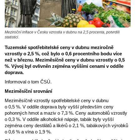
Meziroční inflace v Česku vzrostla v dubnu na 2,5 procenta, potvrdili
statistici.
Tuzemské spotřebitelské ceny v dubnu meziročně
vzrostly o 2,5 %, což bylo o 0,6 procentního bodu více
než v březnu. Meziměsíčně ceny v dubnu vzrostly o 0,5
%. Vývoj byl ovlivněn zejména vyššími cenami v oddíle
doprava.
Informoval o tom ČSÚ.
Meziměsíční srovnání
Meziměsíčně vzrostly spotřebitelské ceny v dubnu
o 0,5 %. V oddíle doprava byly vyšší především ceny
pohonných hmot a maziv o 7,3 %. Ceny automobilů vzrostly
o 0,3 %. V oddíle alkoholické nápoje, tabák byly vyšší
zejména ceny destilátů a likérů o 2,1 %, tabákových výrobků
o 0,6 % a vína o 1,9 %.