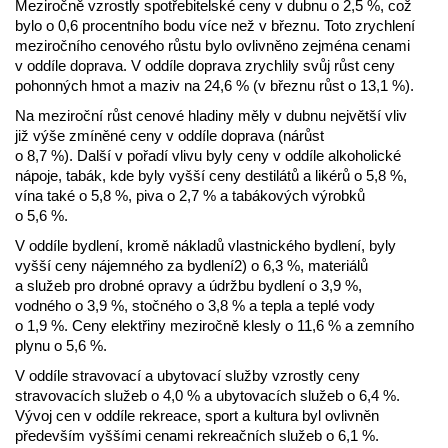
Meziročně vzrostly spotřebitelské ceny v dubnu o 2,5 %, což
bylo o 0,6 procentního bodu více než v březnu. Toto zrychlení
meziročního cenového růstu bylo ovlivněno zejména cenami
v oddíle doprava. V oddíle doprava zrychlily svůj růst ceny
pohonných hmot a maziv na 24,6 % (v březnu růst o 13,1 %).
Na meziroční růst cenové hladiny měly v dubnu největší vliv
již výše zmíněné ceny v oddíle doprava (nárůst
o 8,7 %). Další v pořadí vlivu byly ceny v oddíle alkoholické
nápoje, tabák, kde byly vyšší ceny destilátů a likérů o 5,8 %,
vína také o 5,8 %, piva o 2,7 % a tabákových výrobků
o 5,6 %.
V oddíle bydlení, kromě nákladů vlastnického bydlení, byly
vyšší ceny nájemného za bydlení2) o 6,3 %, materiálů
a služeb pro drobné opravy a údržbu bydlení o 3,9 %,
vodného o 3,9 %, stočného o 3,8 % a tepla a teplé vody
o 1,9 %. Ceny elektřiny meziročně klesly o 11,6 % a zemního
plynu o 5,6 %.
V oddíle stravovací a ubytovací služby vzrostly ceny
stravovacích služeb o 4,0 % a ubytovacích služeb o 6,4 %.
Vývoj cen v oddíle rekreace, sport a kultura byl ovlivněn
především vyššími cenami rekreačních služeb o 6,1 %.