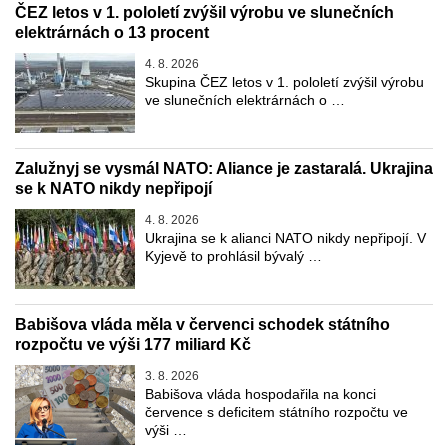
ČEZ letos v 1. pololetí zvýšil výrobu ve slunečních
elektrárnách o 13 procent
4. 8. 2026
Skupina ČEZ letos v 1. pololetí zvýšil výrobu
ve slunečních elektrárnách o …
Zalužnyj se vysmál NATO: Aliance je zastaralá. Ukrajina
se k NATO nikdy nepřipojí
4. 8. 2026
Ukrajina se k alianci NATO nikdy nepřipojí. V
Kyjevě to prohlásil bývalý …
Babišova vláda měla v červenci schodek státního
rozpočtu ve výši 177 miliard Kč
3. 8. 2026
Babišova vláda hospodařila na konci
července s deficitem státního rozpočtu ve
výši …