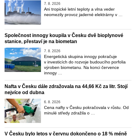
7. 8. 2026
Ani tropické letní teploty a vlna veder
neomezily provoz jaderné elektrárny v …
Společnost innogy koupila v Česku dvě bioplynové
stanice, přestaví je na biometan
7. 8. 2026
Energetická skupina innogy pokračuje
v investicích do rozvoje budoucího porfolia
výroben biometanu. Na konci července
innogy …
Nafta v Česku dále zdražovala na 44,66 Kč za litr. Stojí
nejvíce od dubna
6. 8. 2026
Cena nafty v Česku pokračovala v růstu. Od
minulé středy zdražila o …
V Česku bylo letos v červnu dokončeno o 18 % méně