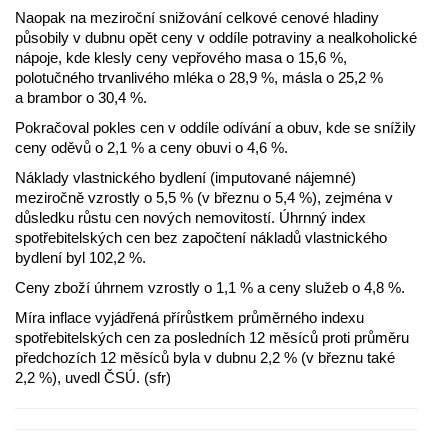
Naopak na meziroční snižování celkové cenové hladiny
působily v dubnu opět ceny v oddíle potraviny a nealkoholické
nápoje, kde klesly ceny vepřového masa o 15,6 %,
polotučného trvanlivého mléka o 28,9 %, másla o 25,2 %
a brambor o 30,4 %.
Pokračoval pokles cen v oddíle odívání a obuv, kde se snížily
ceny oděvů o 2,1 % a ceny obuvi o 4,6 %.
Náklady vlastnického bydlení (imputované nájemné)
meziročně vzrostly o 5,5 % (v březnu o 5,4 %), zejména v
důsledku růstu cen nových nemovitostí. Úhrnný index
spotřebitelských cen bez započtení nákladů vlastnického
bydlení byl 102,2 %.
Ceny zboží úhrnem vzrostly o 1,1 % a ceny služeb o 4,8 %.
Míra inflace vyjádřená přírůstkem průměrného indexu
spotřebitelských cen za posledních 12 měsíců proti průměru
předchozích 12 měsíců byla v dubnu 2,2 % (v březnu také
2,2 %), uvedl ČSÚ. (sfr)