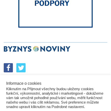
Informace o cookies
SPOLUPRÁCE
PODPORA
INZERCE
Kliknutím na Přijmout všechny budou uloženy cookies
ENERGETICKÝ SROVNÁVAČ
KORPORÁTNÍ BROUCI
funkční, výkonnostní, analytické i marketingové - dokážeme
PROBLÉMY FIREM
KOMUNIKAČNÍ PŘEŠLAPY
vám tak umožnit pohodlné používání webu, měřit funkčnost
NEJHORŠÍ FIRMY
NEJLEPŠÍ FIRMY
IN&S PROJEKTY
našeho webu i vás cílit reklamou. Své preference můžete
snadno upravit kliknutím na Podrobné nastavení.
SROVNÁVAČ
DEVELOPERSKÁ DYSTOPIE
KOMENTÁŘE