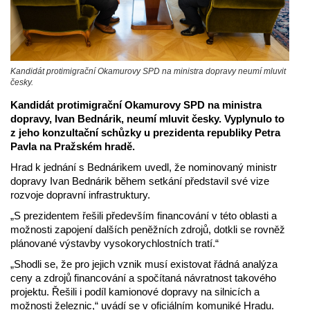
Kandidát protimigrační Okamurovy SPD na ministra dopravy neumí mluvit
česky.
Kandidát protimigrační Okamurovy SPD na ministra
dopravy, Ivan Bednárik, neumí mluvit česky. Vyplynulo to
z jeho konzultační schůzky u prezidenta republiky Petra
Pavla na Pražském hradě.
Hrad k jednání s Bednárikem uvedl, že nominovaný ministr
dopravy Ivan Bednárik během setkání představil své vize
rozvoje dopravní infrastruktury.
„S prezidentem řešili především financování v této oblasti a
možnosti zapojení dalších peněžních zdrojů, dotkli se rovněž
plánované výstavby vysokorychlostních tratí.“
„Shodli se, že pro jejich vznik musí existovat řádná analýza
ceny a zdrojů financování a spočítaná návratnost takového
projektu. Řešili i podíl kamionové dopravy na silnicích a
možnosti železnic,“ uvádí se v oficiálním komuniké Hradu.