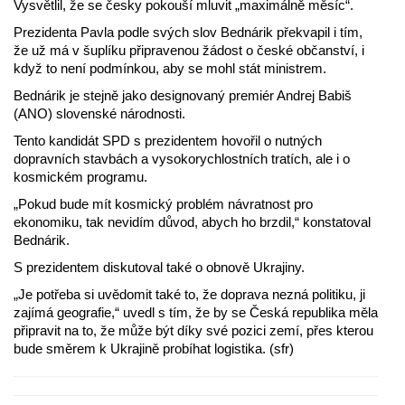
Vysvětlil, že se česky pokouší mluvit „maximálně měsíc“.
Prezidenta Pavla podle svých slov Bednárik překvapil i tím,
že už má v šuplíku připravenou žádost o české občanství, i
když to není podmínkou, aby se mohl stát ministrem.
Bednárik je stejně jako designovaný premiér Andrej Babiš
(ANO) slovenské národnosti.
Tento kandidát SPD s prezidentem hovořil o nutných
dopravních stavbách a vysokorychlostních tratích, ale i o
kosmickém programu.
„Pokud bude mít kosmický problém návratnost pro
ekonomiku, tak nevidím důvod, abych ho brzdil,“ konstatoval
Bednárik.
S prezidentem diskutoval také o obnově Ukrajiny.
„Je potřeba si uvědomit také to, že doprava nezná politiku, ji
zajímá geografie,“ uvedl s tím, že by se Česká republika měla
připravit na to, že může být díky své pozici zemí, přes kterou
bude směrem k Ukrajině probíhat logistika. (sfr)