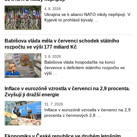
4. 8. 2026
Ukrajina se k alianci NATO nikdy nepřipojí. V
Kyjevě to prohlásil bývalý …
Babišova vláda měla v červenci schodek státního
rozpočtu ve výši 177 miliard Kč
3. 8. 2026
Babišova vláda hospodařila na konci
července s deficitem státního rozpočtu ve
výši …
Inflace v eurozóně vzrostla v červenci na 2,9 procenta.
Zvyšují ji dražší energie
31. 7. 2026
Inflace v eurozóně vzrostla v červenci na 2,9
procenta z červnových 2,8 …
Ekonomika v České republice ve druhém letošním