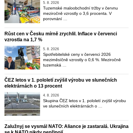
5. 8. 2026
Tuzemské maloobchodní tržby v červnu
meziročně vzrostly o 3,6 procenta. V
porovnání …
Růst cen v Česku mírně zrychlil. Inflace v červenci
vzrostla na 1,7 %
5. 8. 2026
Spotřebitelské ceny v červenci 2026
meziměsíčně vzrostly o 0,6 %. Meziročně
tuzemská …
ČEZ letos v 1. pololetí zvýšil výrobu ve slunečních
elektrárnách o 13 procent
4. 8. 2026
Skupina ČEZ letos v 1. pololetí zvýšil výrobu
ve slunečních elektrárnách o …
Zalužnyj se vysmál NATO: Aliance je zastaralá. Ukrajina
se k NATO nikdy nepřipojí