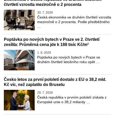
čtvrtletí vzrostla meziročně o 2 procenta
30. 7. 2026
Česká ekonomika ve druhém čtvrtletí vzrostla
meziročně o 2 procenta. Podle předběžného
…
Poptávka po nových bytech v Praze ve 2. čtvrtletí
zesílila: Průměrná cena jde k 188 tisíc Kč/m²
1. 8. 2026
Poptávka po nových bytech v Praze ve
druhém čtvrtletí letošního roku opět …
Česko letos za první pololetí dostalo z EU o 38,2 mld.
Kč víc, než zaplatilo do Bruselu
29. 7. 2026
Česká republika v prvním pololetí získala z
Evropské unie o 38,2 miliardy …