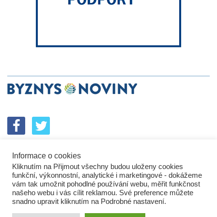
Informace o cookies
SPOLUPRÁCE
PODPORA
INZERCE
Kliknutím na Přijmout všechny budou uloženy cookies
ENERGETICKÝ SROVNÁVAČ
KORPORÁTNÍ BROUCI
funkční, výkonnostní, analytické i marketingové - dokážeme
PROBLÉMY FIREM
KOMUNIKAČNÍ PŘEŠLAPY
vám tak umožnit pohodlné používání webu, měřit funkčnost
NEJHORŠÍ FIRMY
NEJLEPŠÍ FIRMY
IN&S PROJEKTY
našeho webu i vás cílit reklamou. Své preference můžete
snadno upravit kliknutím na Podrobné nastavení.
SROVNÁVAČ
DEVELOPERSKÁ DYSTOPIE
KOMENTÁŘE
TECH&VĚDA
POLITIKA
PODNIKATELSKÉ NOVINY