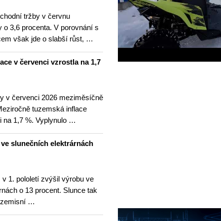
hodní tržby v červnu
 o 3,6 procenta. V porovnání s
m však jde o slabší růst, …
lace v červenci vzrostla na 1,7
ny v červenci 2026 meziměsíčně
 Meziročně tuzemská inflace
i na 1,7 %. Vyplynulo …
u ve slunečních elektrárnách
v 1. pololetí zvýšil výrobu ve
rnách o 13 procent. Slunce tak
ezemisní …