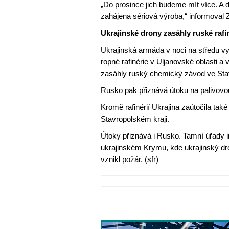
„Do prosince jich budeme mít více. A 
zahájena sériová výroba,“ informoval 
Ukrajinské drony zasáhly ruské rafi
Ukrajinská armáda v noci na středu v
ropné rafinérie v Uljanovské oblasti a 
zasáhly ruský chemický závod ve Stav
Rusko pak přiznává útoku na palivo
Kromě rafinérií Ukrajina zaútočila t
Stavropolském kraji.
Útoky přiznává i Rusko. Tamní úřady
ukrajinském Krymu, kde ukrajinský dr
vznikl požár. (sfr)