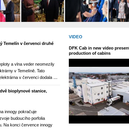
VIDEO
ný Temelín v červenci druhé
DFK Cab in new video presents
production of cabins
teploty a vlna veder neomezily
ktrárny v Temelíně. Tato
elektrárna v červenci dodala …
dvě bioplynové stanice,
na innogy pokračuje
ozvoje budoucího porfolia
. Na konci července innogy