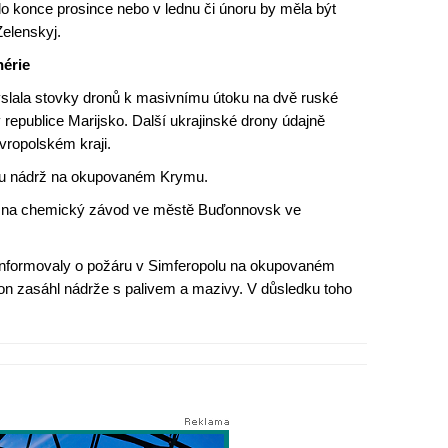
do konce prosince nebo v lednu či únoru by měla být
Zelenskyj.
nérie
yslala stovky dronů k masivnímu útoku na dvě ruské
v republice Marijsko. Další ukrajinské drony údajně
ropolském kraji.
vou nádrž na okupovaném Krymu.
aké na chemický závod ve městě Buďonnovsk ve
 informovaly o požáru v Simferopolu na okupovaném
on zasáhl nádrže s palivem a mazivy. V důsledku toho