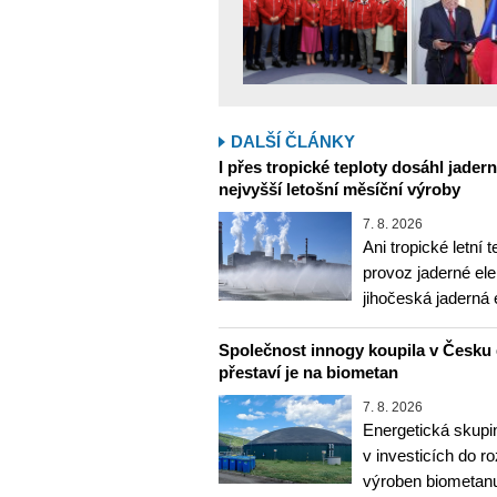
DALŠÍ ČLÁNKY
I přes tropické teploty dosáhl jader
nejvyšší letošní měsíční výroby
7. 8. 2026
Ani tropické letní 
provoz jaderné ele
jihočeská jaderná 
Společnost innogy koupila v Česku 
přestaví je na biometan
7. 8. 2026
Energetická skupi
v investicích do r
výroben biometanu