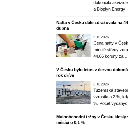
dokončila akvizice
a Bioplyn Energy
Nafta v Česku dále zdražovala na 44,6
dubna
6. 8. 2026
Cena nafty v Česk
minulé středy zdra
44,66 koruny za 
V Česku bylo letos v červnu dokon
rok dříve
6. 8. 2026
Tuzemská stavebn
vzrostla o 2 %, kd
%. Počet vydanýc
Maloobchodní tržby v Česku klesly 
měsíci o 0,1 %