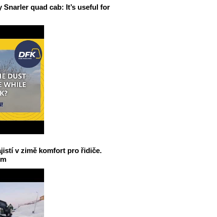
narler quad cab: It’s useful for
jistí v zimě komfort pro řidiče.
em