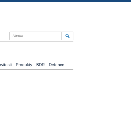
itosti
Produkty
BDR
Defence
u