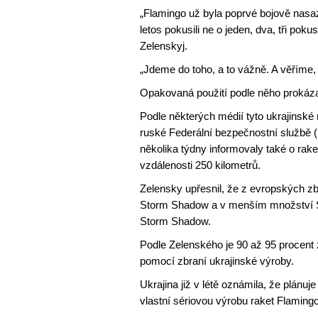
„Flamingo už byla poprvé bojově nasa
letos pokusili ne o jeden, dva, tři pok
Zelenskyj.
„Jdeme do toho, a to vážně. A věříme, 
Opakovaná použití podle něho prokázal
Podle některých médií tyto ukrajinské 
ruské Federální bezpečnostní službě
několika týdny informovaly také o rak
vzdálenosti 250 kilometrů.
Zelensky upřesnil, že z evropských z
Storm Shadow a v menším množství SC
Storm Shadow.
Podle Zelenského je 90 až 95 procen
pomocí zbraní ukrajinské výroby.
Ukrajina již v létě oznámila, že plánuj
vlastní sériovou výrobu raket Flamingo