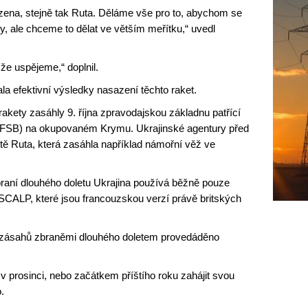
zena, stejně tak Ruta. Děláme vše pro to, abychom se
usy, ale chceme to dělat ve větším meřítku,“ uvedl
že uspějeme,“ doplnil.
a efektivní výsledky nasazení těchto raket.
rakety zasáhly 9. října zpravodajskou základnu patřící
 (FSB) na okupovaném Krymu. Ukrajinské agentury před
etě Ruta, která zasáhla například námořní věž ve
braní dlouhého doletu Ukrajina používá běžně pouze
ALP, které jsou francouzskou verzí právě britských
t zásahů zbraněmi dlouhého doletem provedáděno
e v prosinci, nebo začátkem příštího roku zahájit svou
.