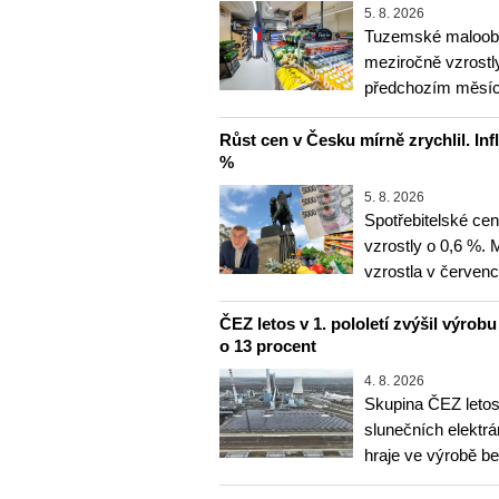
5. 8. 2026
Tuzemské maloobc
meziročně vzrostly
předchozím měsíce
Růst cen v Česku mírně zrychlil. Inf
%
5. 8. 2026
Spotřebitelské ce
vzrostly o 0,6 %.
vzrostla v červenc
ČEZ letos v 1. pololetí zvýšil výrob
o 13 procent
4. 8. 2026
Skupina ČEZ letos 
slunečních elektrá
hraje ve výrobě b