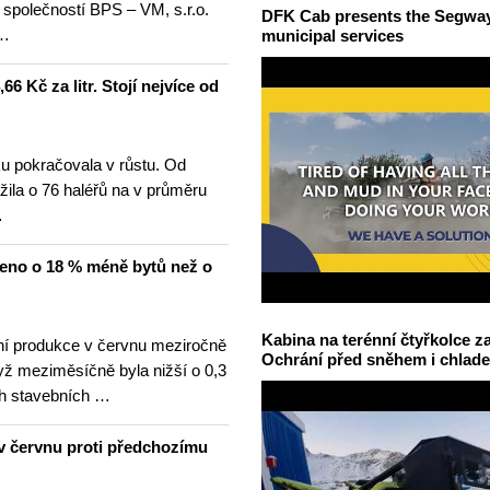
 společností BPS – VM, s.r.o.
DFK Cab presents the Segway S
 …
municipal services
6 Kč za litr. Stojí nejvíce od
u pokračovala v růstu. Od
žila o 76 haléřů na v průměru
…
čeno o 18 % méně bytů než o
Kabina na terénní čtyřkolce za
í produkce v červnu meziročně
Ochrání před sněhem i chlad
yž meziměsíčně byla nižší o 0,3
h stavebních …
v červnu proti předchozímu