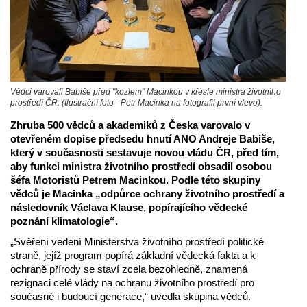
Vědci varovali Babiše před "kozlem" Macinkou v křesle ministra životního
prostředí ČR. (Ilustrační foto - Petr Macinka na fotografii první vlevo).
Zhruba 500 vědců a akademiků z Česka varovalo v
otevřeném dopise předsedu hnutí ANO Andreje Babiše,
který v současnosti sestavuje novou vládu ČR, před tím,
aby funkci ministra životního prostředí obsadil osobou
šéfa Motoristů Petrem Macinkou. Podle této skupiny
vědců je Macinka „odpůrce ochrany životního prostředí a
následovník Václava Klause, popírajícího vědecké
poznání klimatologie“.
„Svěření vedení Ministerstva životního prostředí politické
straně, jejíž program popírá základní vědecká fakta a k
ochraně přírody se staví zcela bezohledně, znamená
rezignaci celé vlády na ochranu životního prostředí pro
současné i budoucí generace,“ uvedla skupina vědců.