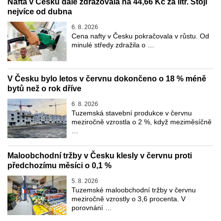
Nafta v Česku dále zdražovala na 44,66 Kč za litr. Stojí
nejvíce od dubna
6. 8. 2026
Cena nafty v Česku pokračovala v růstu. Od
minulé středy zdražila o …
V Česku bylo letos v červnu dokončeno o 18 % méně
bytů než o rok dříve
6. 8. 2026
Tuzemská stavební produkce v červnu
meziročně vzrostla o 2 %, když meziměsíčně
…
Maloobchodní tržby v Česku klesly v červnu proti
předchozímu měsíci o 0,1 %
5. 8. 2026
Tuzemské maloobchodní tržby v červnu
meziročně vzrostly o 3,6 procenta. V
porovnání …