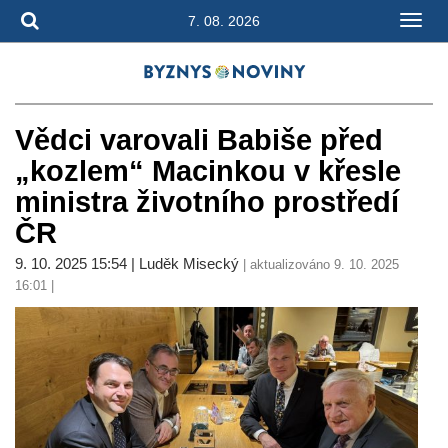
7. 08. 2026
Vědci varovali Babiše před
„kozlem“ Macinkou v křesle
ministra životního prostředí
ČR
9. 10. 2025 15:54 | Luděk Misecký
| aktualizováno 9. 10. 2025
16:01 |