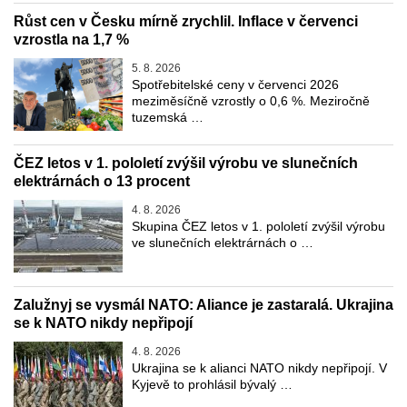
Růst cen v Česku mírně zrychlil. Inflace v červenci
vzrostla na 1,7 %
5. 8. 2026
Spotřebitelské ceny v červenci 2026
meziměsíčně vzrostly o 0,6 %. Meziročně
tuzemská …
ČEZ letos v 1. pololetí zvýšil výrobu ve slunečních
elektrárnách o 13 procent
4. 8. 2026
Skupina ČEZ letos v 1. pololetí zvýšil výrobu
ve slunečních elektrárnách o …
Zalužnyj se vysmál NATO: Aliance je zastaralá. Ukrajina
se k NATO nikdy nepřipojí
4. 8. 2026
Ukrajina se k alianci NATO nikdy nepřipojí. V
Kyjevě to prohlásil bývalý …