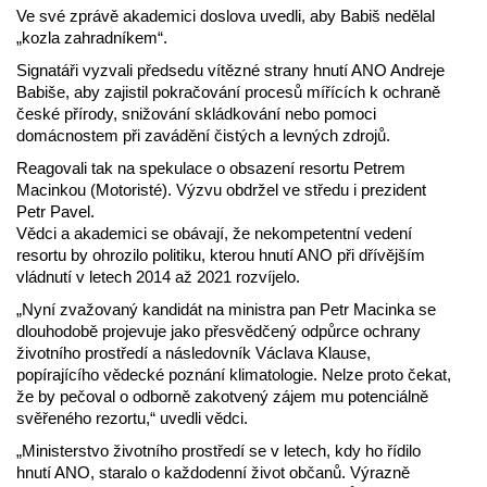
Ve své zprávě akademici doslova uvedli, aby Babiš nedělal
„kozla zahradníkem“.
Signatáři vyzvali předsedu vítězné strany hnutí ANO Andreje
Babiše, aby zajistil pokračování procesů mířících k ochraně
české přírody, snižování skládkování nebo pomoci
domácnostem při zavádění čistých a levných zdrojů.
Reagovali tak na spekulace o obsazení resortu Petrem
Macinkou (Motoristé). Výzvu obdržel ve středu i prezident
Petr Pavel.
Vědci a akademici se obávají, že nekompetentní vedení
resortu by ohrozilo politiku, kterou hnutí ANO při dřívějším
vládnutí v letech 2014 až 2021 rozvíjelo.
„Nyní zvažovaný kandidát na ministra pan Petr Macinka se
dlouhodobě projevuje jako přesvědčený odpůrce ochrany
životního prostředí a následovník Václava Klause,
popírajícího vědecké poznání klimatologie. Nelze proto čekat,
že by pečoval o odborně zakotvený zájem mu potenciálně
svěřeného rezortu,“ uvedli vědci.
„Ministerstvo životního prostředí se v letech, kdy ho řídilo
hnutí ANO, staralo o každodenní život občanů. Výrazně