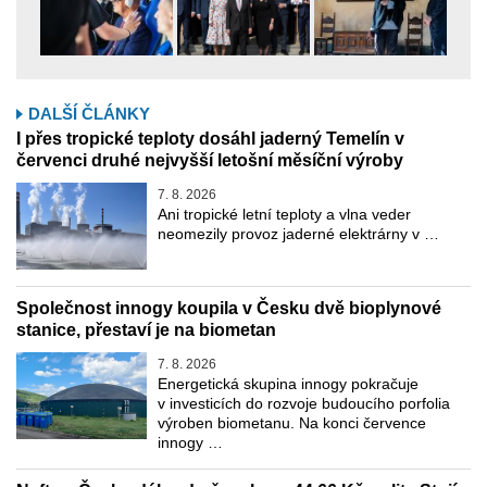
DALŠÍ ČLÁNKY
I přes tropické teploty dosáhl jaderný Temelín v
červenci druhé nejvyšší letošní měsíční výroby
7. 8. 2026
Ani tropické letní teploty a vlna veder
neomezily provoz jaderné elektrárny v …
Společnost innogy koupila v Česku dvě bioplynové
stanice, přestaví je na biometan
7. 8. 2026
Energetická skupina innogy pokračuje
v investicích do rozvoje budoucího porfolia
výroben biometanu. Na konci července
innogy …