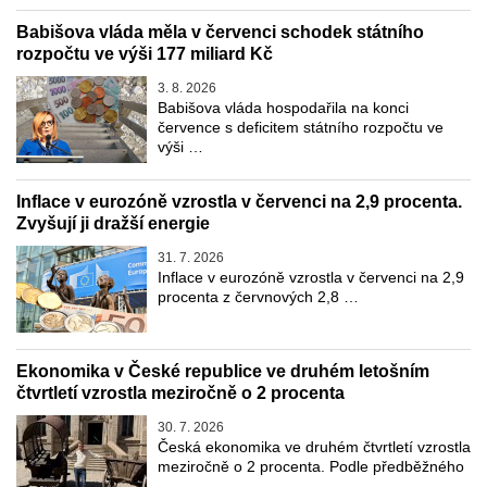
Babišova vláda měla v červenci schodek státního
rozpočtu ve výši 177 miliard Kč
3. 8. 2026
Babišova vláda hospodařila na konci
července s deficitem státního rozpočtu ve
výši …
Inflace v eurozóně vzrostla v červenci na 2,9 procenta.
Zvyšují ji dražší energie
31. 7. 2026
Inflace v eurozóně vzrostla v červenci na 2,9
procenta z červnových 2,8 …
Ekonomika v České republice ve druhém letošním
čtvrtletí vzrostla meziročně o 2 procenta
30. 7. 2026
Česká ekonomika ve druhém čtvrtletí vzrostla
meziročně o 2 procenta. Podle předběžného
…