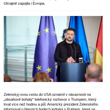
Ukrajině zapojila i Evropa.
Zelenskyj svou cestu do USA oznámil v návaznosti na
„obsahově bohatý“ telefonický rozhovor s Trumpem, který
trval více než hodinu a půl. Americký prezident Zelenského
informoval o hlavních bodech jednání s Putinem, které se