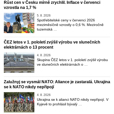
Růst cen v Česku mírně zrychlil. Inflace v červenci
vzrostla na 1,7 %
5. 8. 2026
Spotřebitelské ceny v červenci 2026
meziměsíčně vzrostly o 0,6 %. Meziročně
tuzemská …
ČEZ letos v 1. pololetí zvýšil výrobu ve slunečních
elektrárnách o 13 procent
4. 8. 2026
Skupina ČEZ letos v 1. pololetí zvýšil výrobu
ve slunečních elektrárnách o …
Zalužnyj se vysmál NATO: Aliance je zastaralá. Ukrajina
se k NATO nikdy nepřipojí
4. 8. 2026
Ukrajina se k alianci NATO nikdy nepřipojí. V
Kyjevě to prohlásil bývalý …