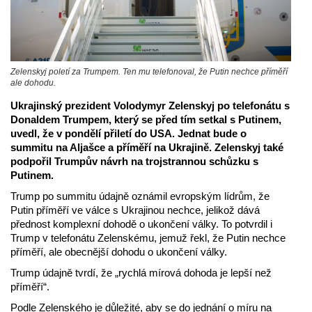
Zelenskyj poletí za Trumpem. Ten mu telefonoval, že Putin nechce příměří
ale dohodu.
Ukrajinský prezident Volodymyr Zelenskyj po telefonátu s
Donaldem Trumpem, který se před tím setkal s Putinem,
uvedl, že v pondělí přiletí do USA. Jednat bude o
summitu na Aljašce a příměří na Ukrajině. Zelenskyj také
podpořil Trumpův návrh na trojstrannou schůzku s
Putinem.
Trump po summitu údajně oznámil evropským lídrům, že
Putin příměří ve válce s Ukrajinou nechce, jelikož dává
přednost komplexní dohodě o ukončení války. To potvrdil i
Trump v telefonátu Zelenskému, jemuž řekl, že Putin nechce
příměří, ale obecnější dohodu o ukončení války.
Trump údajně tvrdí, že „rychlá mírová dohoda je lepší než
příměří“.
Podle Zelenského je důležité, aby se do jednání o míru na