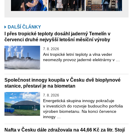
DALŠÍ ČLÁNKY
I přes tropické teploty dosáhl jaderný Temelín v
červenci druhé nejvyšší letošní měsíční výroby
7. 8. 2026
Ani tropické letní teploty a vlna veder
neomezily provoz jaderné elektrárny v …
Společnost innogy koupila v Česku dvě bioplynové
stanice, přestaví je na biometan
7. 8. 2026
Energetická skupina innogy pokračuje
v investicích do rozvoje budoucího porfolia
výroben biometanu. Na konci července
innogy …
Nafta v Česku dále zdražovala na 44,66 Kč za litr. Stojí