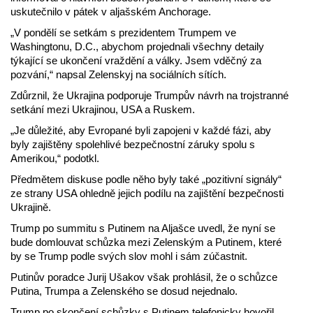
uskutečnilo v pátek v aljašském Anchorage.
„V pondělí se setkám s prezidentem Trumpem ve
Washingtonu, D.C., abychom projednali všechny detaily
týkající se ukončení vraždění a války. Jsem vděčný za
pozvání,“ napsal Zelenskyj na sociálních sítích.
Zdůrznil, že Ukrajina podporuje Trumpův návrh na trojstranné
setkání mezi Ukrajinou, USA a Ruskem.
„Je důležité, aby Evropané byli zapojeni v každé fázi, aby
byly zajištěny spolehlivé bezpečnostní záruky spolu s
Amerikou,“ podotkl.
Předmětem diskuse podle něho byly také „pozitivní signály“
ze strany USA ohledně jejich podílu na zajištění bezpečnosti
Ukrajině.
Trump po summitu s Putinem na Aljašce uvedl, že nyní se
bude domlouvat schůzka mezi Zelenským a Putinem, které
by se Trump podle svých slov mohl i sám zúčastnit.
Putinův poradce Jurij Ušakov však prohlásil, že o schůzce
Putina, Trumpa a Zelenského se dosud nejednalo.
Trump po skončení schůzky s Putinem telefonicky hovořil