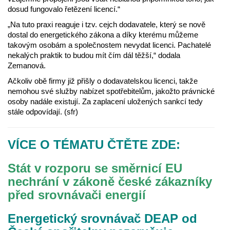
dosud fungovalo řetězení licencí.“
„Na tuto praxi reaguje i tzv. cejch dodavatele, který se nově
dostal do energetického zákona a díky kterému můžeme
takovým osobám a společnostem nevydat licenci. Pachatelé
nekalých praktik to budou mít čím dál těžší,“ dodala
Zemanová.
Ačkoliv obě firmy již přišly o dodavatelskou licenci, takže
nemohou své služby nabízet spotřebitelům, jakožto právnické
osoby nadále existují. Za zaplacení uložených sankcí tedy
stále odpovídají. (sfr)
VÍCE O TÉMATU ČTĚTE ZDE:
Stát v rozporu se směrnicí EU
nechrání v zákoně české zákazníky
před srovnávači energií
Energetický srovnávač DEAP od