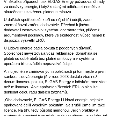
V několika případech pak ELGAS Energy požadoval úhrady
za dodávky energie, i když s danými odběrateli neměl ve
skutečnosti uzavřenou platnou smlouvu.
U dalších spotřebitelů, kteří od něj chtěli odejít, zase
znemožňoval změnu dodavatele. Přechod k jinému
dodavateli zastavoval v systému operátora trhu, přičemž
argumentoval podklady, které ve skutečnosti vůbec neměl k
dispozici, vysvětlil ERÚ.
U Lidové energie padla pokuta z podobných důvodů.
Společnost nevyřizovala včas reklamace, domáhala se
plateb od odběratelů bez platné smlouvy a v systému
operátora trhu uváděla nepravdivé údaje.
Ani u jedné ze zmiňovaných společností přitom nejde o první
sankce. Lidová energie již v roce 2023 dostala více než
dvoumilionovou pokutu, ELGAS Energy v loňském roce více
než milionovou. A ve správních řízeních ERÚ o nich lze
dohledat celou řadu dalších záznamů.
„Oba dodavatelé, ELGAS Energy i Lidová energie, nejenže
opakovaně čelili vysokým pokutám, ale zrušili jsme jim také
licence. Na trhu tedy působit nemohou. Jejich praktiky a
vzájemné propojení jsou však neblahou připomínkou toho, jak