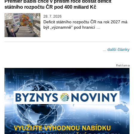
Premiér Babiš chce v příštím roce dostat deficit
státního rozpočtu ČR pod 400 miliard Kč
28. 7. 2026
Deficit státního rozpočtu ČR na rok 2027 má
být „významně“ pod hranicí …
... další články