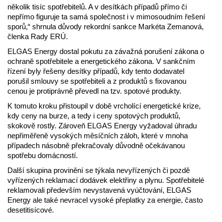
několik tisíc spotřebitelů. A v desítkách případů přímo či
nepřímo figuruje ta samá společnost i v mimosoudním řešení
sporů,“ shrnula důvody rekordní sankce Markéta Zemanová,
členka Rady ERÚ.
ELGAS Energy dostal pokutu za závažná porušení zákona o
ochraně spotřebitele a energetického zákona. V sankčním
řízení byly řešeny desítky případů, kdy tento dodavatel
porušil smlouvy se spotřebiteli a z produktů s fixovanou
cenou je protiprávně převedl na tzv. spotové produkty.
K tomuto kroku přistoupil v době vrcholící energetické krize,
kdy ceny na burze, a tedy i ceny spotových produktů,
skokově rostly. Zároveň ELGAS Energy vyžadoval úhradu
nepřiměřeně vysokých měsíčních záloh, které v mnoha
případech násobně překračovaly důvodně očekávanou
spotřebu domácností.
Další skupina provinění se týkala nevyřízených či pozdě
vyřízených reklamací dodávek elektřiny a plynu. Spotřebitelé
reklamovali především nevystavená vyúčtování, ELGAS
Energy ale také nevracel vysoké přeplatky za energie, často
desetitisícové.