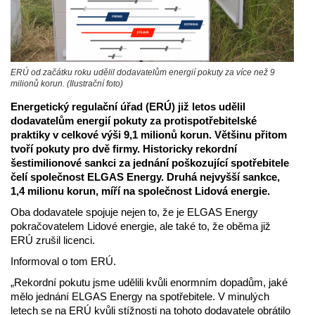
ERÚ od začátku roku udělil dodavatelům energií pokuty za více než 9
milionů korun. (Ilustrační foto)
Energetický regulační úřad (ERÚ) již letos udělil
dodavatelům energií pokuty za protispotřebitelské
praktiky v celkové výši 9,1 milionů korun. Většinu přitom
tvoří pokuty pro dvě firmy. Historicky rekordní
šestimilionové sankci za jednání poškozující spotřebitele
čelí společnost ELGAS Energy. Druhá nejvyšší sankce,
1,4 milionu korun, míří na společnost Lidová energie.
Oba dodavatele spojuje nejen to, že je ELGAS Energy
pokračovatelem Lidové energie, ale také to, že oběma již
ERÚ zrušil licenci.
Informoval o tom ERÚ.
„Rekordní pokutu jsme udělili kvůli enormním dopadům, jaké
mělo jednání ELGAS Energy na spotřebitele. V minulých
letech se na ERÚ kvůli stížnosti na tohoto dodavatele obrátilo