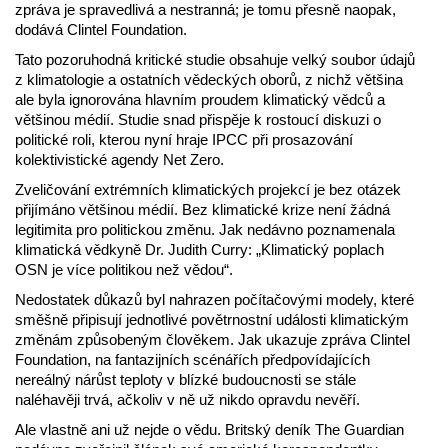
zpráva je spravedlivá a nestranná; je tomu přesně naopak,
dodává Clintel Foundation.
Tato pozoruhodná kritické studie obsahuje velký soubor údajů
z klimatologie a ostatních vědeckých oborů, z nichž většina
ale byla ignorována hlavním proudem klimatický vědců a
většinou médií. Studie snad přispěje k rostoucí diskuzi o
politické roli, kterou nyní hraje IPCC při prosazování
kolektivistické agendy Net Zero.
Zveličování extrémních klimatických projekcí je bez otázek
přijímáno většinou médií. Bez klimatické krize není žádná
legitimita pro politickou změnu. Jak nedávno poznamenala
klimatická vědkyně Dr. Judith Curry: „Klimatický poplach
OSN je více politikou než vědou“.
Nedostatek důkazů byl nahrazen počítačovými modely, které
směšně připisují jednotlivé povětrnostní události klimatickým
změnám způsobeným člověkem. Jak ukazuje zpráva Clintel
Foundation, na fantazijních scénářích předpovídajících
nereálný nárůst teploty v blízké budoucnosti se stále
naléhavěji trvá, ačkoliv v ně už nikdo opravdu nevěří.
Ale vlastně ani už nejde o vědu. Britský deník The Guardian