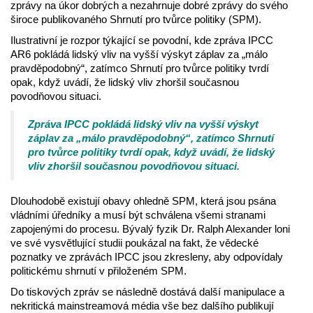
zprávy na úkor dobrých a nezahrnuje dobré zprávy do svého
široce publikovaného Shrnutí pro tvůrce politiky (SPM).
Ilustrativní je rozpor týkající se povodní, kde zpráva IPCC
AR6 pokládá lidský vliv na vyšší výskyt záplav za „málo
pravděpodobný“, zatímco Shrnutí pro tvůrce politiky tvrdí
opak, když uvádí, že lidský vliv zhoršil současnou
povodňovou situaci.
Zpráva IPCC pokládá lidský vliv na vyšší výskyt
záplav za „málo pravděpodobný“, zatímco Shrnutí
pro tvůrce politiky tvrdí opak, když uvádí, že lidský
vliv zhoršil současnou povodňovou situaci.
Dlouhodobě existují obavy ohledně SPM, která jsou psána
vládními úředníky a musí být schválena všemi stranami
zapojenými do procesu. Bývalý fyzik Dr. Ralph Alexander loni
ve své vysvětlující studii poukázal na fakt, že vědecké
poznatky ve zprávách IPCC jsou zkresleny, aby odpovídaly
politickému shrnutí v přiloženém SPM.
Do tiskových zpráv se následně dostává další manipulace a
nekritická mainstreamová média vše bez dalšího publikují