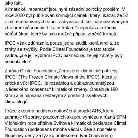
jako fakt.
Klimatické „reparace“ jsou nyní zásadní politický problém. V
roce 2020 byl publikován shrnující článek, který ukázal, že 52
z 53 recenzovaných studií zabývajících se „normalizovanými
ztrátami způsobených katastrofami“ neprokázalo žádný
nárůst škod, které by bylo možné připsat změně klimatu.
IPCC však zdůraznila pouze jednu studii, která tvrdila, že
ztráty se zvýšily. Podle Clintel Foundation je tato studie
vadná, „ale její vybrání IPCC naznačuje, že její závěry byly
neodolatelné“.
Zpráva Clintel Foundation „Zmrazené klimatické pohledy
IPCC“ (The Frozen Climate Views of the IPCC), která je
kritická vůči IPCC, je rozsáhlou a důkladnou analýzou
„vědeckého konsensu“ klimatické změny. Obsahuje 180
stran a je napsána některými z předních světových
klimatologů.
Práce zkoumá nedávno dokončený projekt AR6, který
zahrnuje tři zprávy pracovních skupin, syntézu a různá SPM.
V loňském roce přitáhla Světová klimatická deklarace Clintel
Foundation (podepsaná mnoha vědci v čele s nositelem
Nobelovy ceny za fyziku profesorem Ivar Giaeverem)