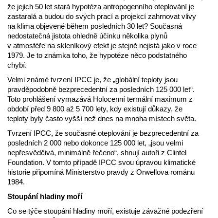
že jejich 50 let stará hypotéza antropogenního oteplování je
zastaralá a budou do svých prací a projekcí zahrnovat vlivy
na klima objevené během posledních 30 let? Současná
nedostatečná jistota ohledně účinku několika plynů
v atmosféře na skleníkový efekt je stejně nejistá jako v roce
1979. Je to známka toho, že hypotéze něco podstatného
chybí.
Velmi známé tvrzení IPCC je, že „globální teploty jsou
pravděpodobně bezprecedentní za posledních 125 000 let“.
Toto prohlášení vymazává Holocenní termální maximum z
období před 9 800 až 5 700 lety, kdy existují důkazy, že
teploty byly často vyšší než dnes na mnoha místech světa.
Tvrzení IPCC, že současné oteplování je bezprecedentní za
posledních 2 000 nebo dokonce 125 000 let, „jsou velmi
nepřesvědčivá, minimálně řečeno“, shnují autoři z Clintel
Foundation. V tomto případě IPCC svou úpravou klimatické
historie připomíná Ministerstvo pravdy z Orwellova románu
1984.
Stoupání hladiny moří
Co se týče stoupání hladiny moří, existuje závažné podezření