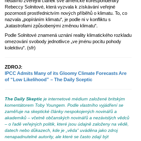
nedávno zveřejnil článek své americké korespondentky
Rebeccy Solnitové, která vyzvala k získávání veřejné
pozornosti prostřednictvím nových příběhů o klimatu. To, co
nazvala „popíráním klimatu“, je podle ni v konfliktu s
„katastrofami způsobenými změnou klimatu“.
Podle Solnitové znamená uznání reality klimatického rozkladu
omezování svobody jednotlivce „ve jménu pocitu pohody
kolektivu“. (sfr)
ZDROJ:
IPCC Admits Many of its Gloomy Climate Forecasts Are
of “Low Likelihood” – The Daily Sceptic
The Daily Skeptic
je internetové médium založené britským
komentátorem Toby Youngem. Podle vlastního vyjádření se
zaměřuje na skeptické články nespokojených novinářů a
akademiků – včetně občanských novinářů a nezávislých vědců
– o řadě veřejných politik, které jsou údajně založeny na vědě,
datech nebo důkazech, kde je „věda“ uváděna jako zdroj
nenapadnutelné autority, ale které se často zdají být