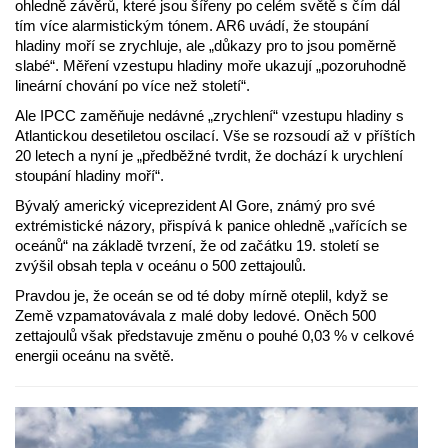
ohledně závěrů, které jsou šířeny po celém světě s čím dál
tím více alarmistickým tónem. AR6 uvádí, že stoupání
hladiny moří se zrychluje, ale „důkazy pro to jsou poměrně
slabé“. Měření vzestupu hladiny moře ukazují „pozoruhodně
lineární chování po více než století“.
Ale IPCC zaměňuje nedávné „zrychlení“ vzestupu hladiny s
Atlantickou desetiletou oscilací. Vše se rozsoudí až v příštích
20 letech a nyní je „předběžné tvrdit, že dochází k urychlení
stoupání hladiny moří“.
Bývalý americký viceprezident Al Gore, známý pro své
extrémistické názory, přispívá k panice ohledně „vařících se
oceánů“ na základě tvrzení, že od začátku 19. století se
zvýšil obsah tepla v oceánu o 500 zettajoulů.
Pravdou je, že oceán se od té doby mírně oteplil, když se
Země vzpamatovávala z malé doby ledové. Oněch 500
zettajoulů však představuje změnu o pouhé 0,03 % v celkové
energii oceánu na světě.