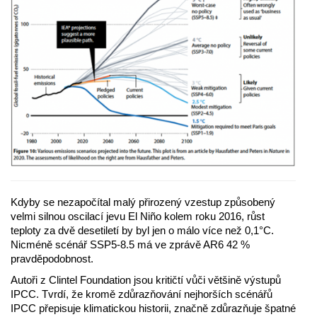
Kdyby se nezapočítal malý přirozený vzestup způsobený
velmi silnou oscilací jevu El Niño kolem roku 2016, růst
teploty za dvě desetiletí by byl jen o málo více než 0,1°C.
Nicméně scénář SSP5-8.5 má ve zprávě AR6 42 %
pravděpodobnost.
Autoři z Clintel Foundation jsou kritičtí vůči většině výstupů
IPCC. Tvrdí, že kromě zdůrazňování nejhorších scénářů
IPCC přepisuje klimatickou historii, značně zdůrazňuje špatné