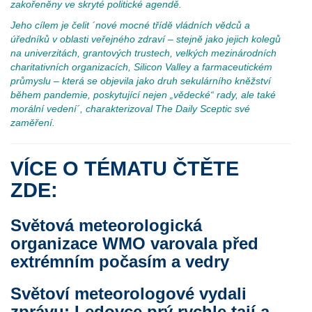
zakořeněny ve skryté politické agendě.
Jeho cílem je čelit ´nové mocné třídě vládních vědců a
úředníků v oblasti veřejného zdraví – stejně jako jejich kolegů
na univerzitách, grantových trustech, velkých mezinárodních
charitativních organizacích, Silicon Valley a farmaceutickém
průmyslu – která se objevila jako druh sekulárního kněžství
během pandemie, poskytující nejen „vědecké“ rady, ale také
morální vedení´, charakterizoval The Daily Sceptic své
zaměření.
VÍCE O TÉMATU ČTĚTE
ZDE:
Světová meteorologická
organizace WMO varovala před
extrémním počasím a vedry
Světoví meteorologové vydali
zprávu: Ledovce prý rychle tají a