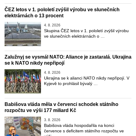
ČEZ letos v 1. pololetí zvýšil výrobu ve slunečních
elektrárnách o 13 procent
4. 8. 2026
Skupina ČEZ letos v 1. pololetí zvýšil výrobu
ve slunečních elektrárnách o …
Zalužnyj se vysmál NATO: Aliance je zastaralá. Ukrajina
se k NATO nikdy nepřipojí
4. 8. 2026
Ukrajina se k alianci NATO nikdy nepřipojí. V
Kyjevě to prohlásil bývalý …
Babišova vláda měla v červenci schodek státního
rozpočtu ve výši 177 miliard Kč
3. 8. 2026
Babišova vláda hospodařila na konci
července s deficitem státního rozpočtu ve