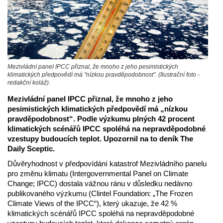
Mezivládní panel IPCC přiznal, že mnoho z jeho pesimistických
klimatických předpovědí má "nízkou pravděpodobnost". (Ilustrační foto -
redakční koláž).
Mezivládní panel IPCC přiznal, že mnoho z jeho
pesimistických klimatických předpovědí má „nízkou
pravděpodobnost“. Podle výzkumu plných 42 procent
klimatických scénářů IPCC spoléhá na nepravděpodobné
vzestupy budoucích teplot. Upozornil na to deník The
Daily Sceptic.
Důvěryhodnost v předpovídání katastrof Mezivládního panelu
pro změnu klimatu (Intergovernmental Panel on Climate
Change; IPCC) dostala vážnou ránu v důsledku nedávno
publikovaného výzkumu (Clintel Foundation: „The Frozen
Climate Views of the IPCC“), který ukazuje, že 42 %
klimatických scénářů IPCC spoléhá na nepravděpodobné