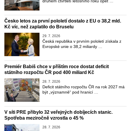
druhém čtvrtletí letošního roku opět …
Česko letos za první pololetí dostalo z EU o 38,2 mld.
Kč víc, než zaplatilo do Bruselu
29. 7. 2026
Česká republika v prvním pololetí získala z
Evropské unie o 38,2 miliardy …
Premiér Babiš chce v příštím roce dostat deficit
státního rozpočtu ČR pod 400 miliard Kč
28. 7. 2026
Deficit státního rozpočtu ČR na rok 2027 má
být „významně“ pod hranicí …
V síti PRE přibylo 32 veřejných dobíjecích stanic.
Spotřeba meziročně vzrostla o 45 %
28. 7. 2026