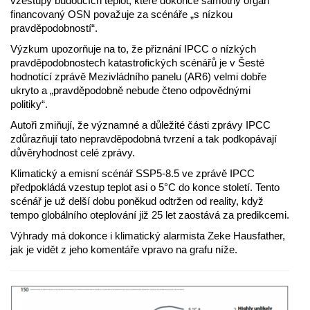
vzestupy budoucích teplot, které dokonce samotný orgán
financovaný OSN považuje za scénáře „s nízkou
pravděpodobností“.
Výzkum upozorňuje na to, že přiznání IPCC o nízkých
pravděpodobnostech katastrofických scénářů je v Šesté
hodnotící zprávě Mezivládního panelu (AR6) velmi dobře
ukryto a „pravděpodobně nebude čteno odpovědnými
politiky“.
Autoři zmiňují, že významné a důležité části zprávy IPCC
zdůrazňují tato nepravděpodobná tvrzení a tak podkopávají
důvěryhodnost celé zprávy.
Klimatický a emisní scénář SSP5-8.5 ve zprávě IPCC
předpokládá vzestup teplot asi o 5°C do konce století. Tento
scénář je už delší dobu poněkud odtržen od reality, když
tempo globálního oteplování již 25 let zaostává za predikcemi.
Výhrady má dokonce i klimatický alarmista Zeke Hausfather,
jak je vidět z jeho komentáře vpravo na grafu níže.