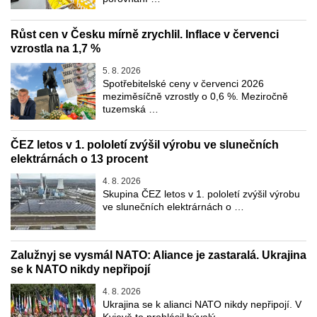
Růst cen v Česku mírně zrychlil. Inflace v červenci
vzrostla na 1,7 %
5. 8. 2026
Spotřebitelské ceny v červenci 2026
meziměsíčně vzrostly o 0,6 %. Meziročně
tuzemská …
ČEZ letos v 1. pololetí zvýšil výrobu ve slunečních
elektrárnách o 13 procent
4. 8. 2026
Skupina ČEZ letos v 1. pololetí zvýšil výrobu
ve slunečních elektrárnách o …
Zalužnyj se vysmál NATO: Aliance je zastaralá. Ukrajina
se k NATO nikdy nepřipojí
4. 8. 2026
Ukrajina se k alianci NATO nikdy nepřipojí. V
Kyjevě to prohlásil bývalý …