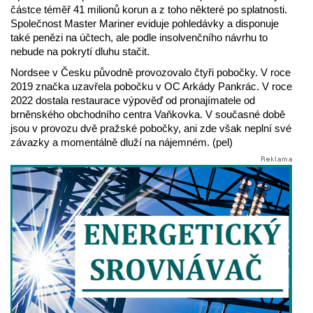
částce téměř 41 milionů korun a z toho některé po splatnosti.
Společnost Master Mariner eviduje pohledávky a disponuje
také penězi na účtech, ale podle insolvenčního návrhu to
nebude na pokrytí dluhu stačit.
Nordsee v Česku původně provozovalo čtyři pobočky. V roce
2019 značka uzavřela pobočku v OC Arkády Pankrác. V roce
2022 dostala restaurace výpověď od pronajímatele od
brněnského obchodního centra Vaňkovka. V současné době
jsou v provozu dvě pražské pobočky, ani zde však neplní své
závazky a momentálně dluží na nájemném. (pel)