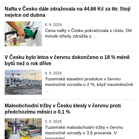
Nafta v Česku dále zdražovala na 44,66 Kč za litr. Stojí
nejvíce od dubna
6. 8. 2026
Cena nafty v Česku pokračovala v růstu. Od
minulé středy zdražila o …
V Česku bylo letos v červnu dokončeno o 18 % méně
bytů než o rok dříve
6. 8. 2026
Tuzemská stavební produkce v červnu
meziročně vzrostla o 2 %, když meziměsíčně
…
Maloobchodní tržby v Česku klesly v červnu proti
předchozímu měsíci o 0,1 %
5. 8. 2026
Tuzemské maloobchodní tržby v červnu
meziročně vzrostly o 3,6 procenta. V
porovnání …