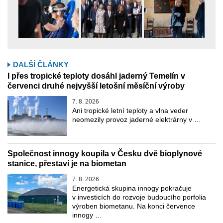
DALŠÍ ČLÁNKY
I přes tropické teploty dosáhl jaderný Temelín v
červenci druhé nejvyšší letošní měsíční výroby
7. 8. 2026
Ani tropické letní teploty a vlna veder
neomezily provoz jaderné elektrárny v …
Společnost innogy koupila v Česku dvě bioplynové
stanice, přestaví je na biometan
7. 8. 2026
Energetická skupina innogy pokračuje
v investicích do rozvoje budoucího porfolia
výroben biometanu. Na konci července
innogy …