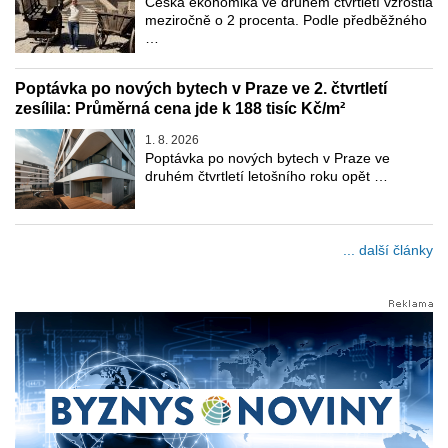
Česká ekonomika ve druhém čtvrtletí vzrostla
meziročně o 2 procenta. Podle předběžného
…
Poptávka po nových bytech v Praze ve 2. čtvrtletí
zesílila: Průměrná cena jde k 188 tisíc Kč/m²
1. 8. 2026
Poptávka po nových bytech v Praze ve
druhém čtvrtletí letošního roku opět …
... další články