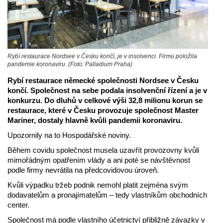
Rybí restaurace Nordsee v Česku končí, je v insolvenci. Firmu položila
pandemie koronaviru. (Foto: Palladium Praha)
Rybí restaurace německé společnosti Nordsee v Česku
končí. Společnost na sebe podala insolvenční řízení a je v
konkurzu. Do dluhů v celkové výši 32,8 milionu korun se
restaurace, které v Česku provozuje společnost Master
Mariner,
dostaly hlavně kvůli pandemii koronaviru.
Upozornily na to Hospodářské noviny.
Během covidu společnost musela uzavřít provozovny kvůli
mimořádným opatřením vlády a ani poté se návštěvnost
podle firmy nevrátila na předcovidovou úroveň.
Kvůli výpadku tržeb podnik nemohl platit zejména svým
dodavatelům a pronajímatelům – tedy vlastníkům obchodních
center.
Společnost má podle vlastního účetnictví přibližně závazky v