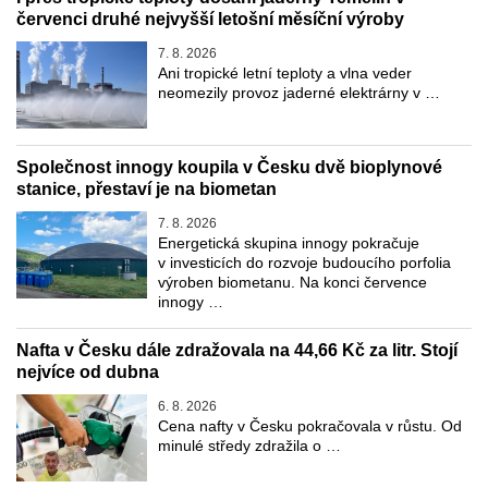
červenci druhé nejvyšší letošní měsíční výroby
7. 8. 2026
Ani tropické letní teploty a vlna veder
neomezily provoz jaderné elektrárny v …
Společnost innogy koupila v Česku dvě bioplynové
stanice, přestaví je na biometan
7. 8. 2026
Energetická skupina innogy pokračuje
v investicích do rozvoje budoucího porfolia
výroben biometanu. Na konci července
innogy …
Nafta v Česku dále zdražovala na 44,66 Kč za litr. Stojí
nejvíce od dubna
6. 8. 2026
Cena nafty v Česku pokračovala v růstu. Od
minulé středy zdražila o …