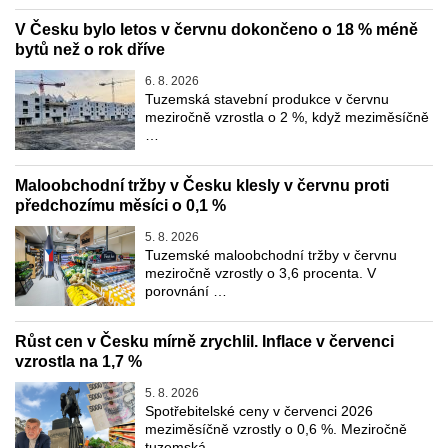
V Česku bylo letos v červnu dokončeno o 18 % méně
bytů než o rok dříve
6. 8. 2026
Tuzemská stavební produkce v červnu
meziročně vzrostla o 2 %, když meziměsíčně
…
Maloobchodní tržby v Česku klesly v červnu proti
předchozímu měsíci o 0,1 %
5. 8. 2026
Tuzemské maloobchodní tržby v červnu
meziročně vzrostly o 3,6 procenta. V
porovnání …
Růst cen v Česku mírně zrychlil. Inflace v červenci
vzrostla na 1,7 %
5. 8. 2026
Spotřebitelské ceny v červenci 2026
meziměsíčně vzrostly o 0,6 %. Meziročně
tuzemská …