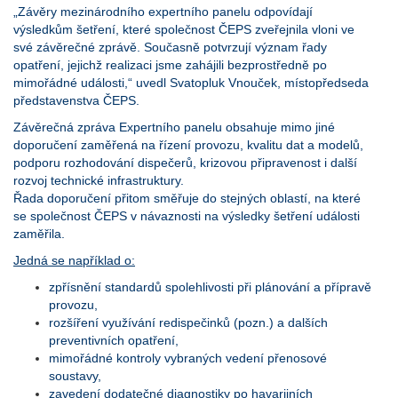
„Závěry mezinárodního expertního panelu odpovídají
výsledkům šetření, které společnost ČEPS zveřejnila vloni ve
své závěrečné zprávě. Současně potvrzují význam řady
opatření, jejichž realizaci jsme zahájili bezprostředně po
mimořádné události,“ uvedl Svatopluk Vnouček, místopředseda
představenstva ČEPS.
Závěrečná zpráva Expertního panelu obsahuje mimo jiné
doporučení zaměřená na řízení provozu, kvalitu dat a modelů,
podporu rozhodování dispečerů, krizovou připravenost i další
rozvoj technické infrastruktury.
Řada doporučení přitom směřuje do stejných oblastí, na které
se společnost ČEPS v návaznosti na výsledky šetření události
zaměřila.
Jedná se například o:
zpřísnění standardů spolehlivosti při plánování a přípravě
provozu,
rozšíření využívání redispečinků (pozn.) a dalších
preventivních opatření,
mimořádné kontroly vybraných vedení přenosové
soustavy,
zavedení dodatečné diagnostiky po havarijních