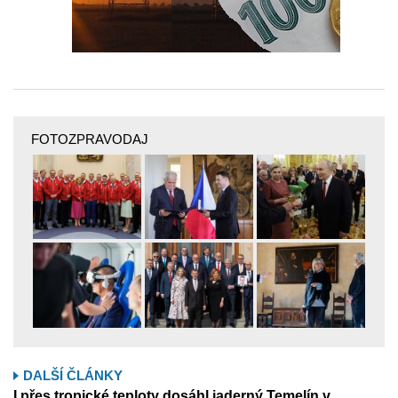
FOTOZPRAVODAJ
DALŠÍ ČLÁNKY
I přes tropické teploty dosáhl jaderný Temelín v