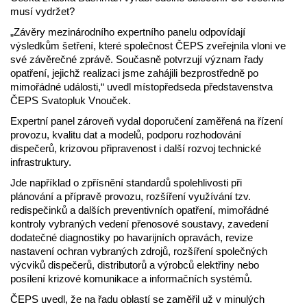
musí vydržet?
„Závěry mezinárodního expertního panelu odpovídají
výsledkům šetření, které společnost ČEPS zveřejnila vloni ve
své závěrečné zprávě. Současně potvrzují význam řady
opatření, jejichž realizaci jsme zahájili bezprostředně po
mimořádné události,“ uvedl místopředseda představenstva
ČEPS Svatopluk Vnouček.
Expertní panel zároveň vydal doporučení zaměřená na řízení
provozu, kvalitu dat a modelů, podporu rozhodování
dispečerů, krizovou připravenost i další rozvoj technické
infrastruktury.
Jde například o zpřísnění standardů spolehlivosti při
plánování a přípravě provozu, rozšíření využívání tzv.
redispečinků a dalších preventivních opatření, mimořádné
kontroly vybraných vedení přenosové soustavy, zavedení
dodatečné diagnostiky po havarijních opravách, revize
nastavení ochran vybraných zdrojů, rozšíření společných
výcviků dispečerů, distributorů a výrobců elektřiny nebo
posílení krizové komunikace a informačních systémů.
ČEPS uvedl, že na řadu oblastí se zaměřil už v minulých