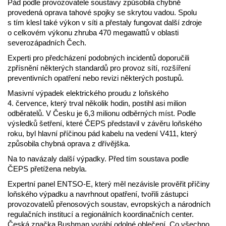
Pád podle provozovatele soustavy způsobila chybně
provedená oprava tahové spojky se skrytou vadou. Spolu
s tím klesl také výkon v síti a přestaly fungovat další zdroje
o celkovém výkonu zhruba 470 megawattů v oblasti
severozápadních Čech.
Experti pro předcházení podobných incidentů doporučili
zpřísnění některých standardů pro provoz sítí, rozšíření
preventivních opatření nebo revizi některých postupů.
Masivní výpadek elektrického proudu z loňského
4. července, který trval několik hodin, postihl asi milion
odběratelů. V Česku je 6,3 milionu odběrných míst. Podle
výsledků šetření, které ČEPS představil v závěru loňského
roku, byl hlavní příčinou pád kabelu na vedení V411, který
způsobila chybná oprava z dřívějška.
Na to navázaly další výpadky. Před tím soustava podle
ČEPS přetížena nebyla.
Expertní panel ENTSO-E, který měl nezávisle prověřit příčiny
loňského výpadku a navrhnout opatření, tvořili zástupci
provozovatelů přenosových soustav, evropských a národních
regulačních institucí a regionálních koordinačních center.
Česká značka Bushman vyrábí odolné oblečení. Co všechno