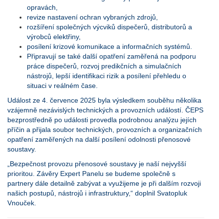
opravách,
revize nastavení ochran vybraných zdrojů,
rozšíření společných výcviků dispečerů, distributorů a
výrobců elektřiny,
posílení krizové komunikace a informačních systémů.
Připravují se také další opatření zaměřená na podporu
práce dispečerů, rozvoj predikčních a simulačních
nástrojů, lepší identifikaci rizik a posílení přehledu o
situaci v reálném čase.
Událost ze 4. července 2025 byla výsledkem souběhu několika
vzájemně nezávislých technických a provozních událostí. ČEPS
bezprostředně po události provedla podrobnou analýzu jejích
příčin a přijala soubor technických, provozních a organizačních
opatření zaměřených na další posílení odolnosti přenosové
soustavy.
„Bezpečnost provozu přenosové soustavy je naší nejvyšší
prioritou. Závěry Expert Panelu se budeme společně s
partnery dále detailně zabývat a využijeme je při dalším rozvoji
našich postupů, nástrojů i infrastruktury,“ doplnil Svatopluk
Vnouček.