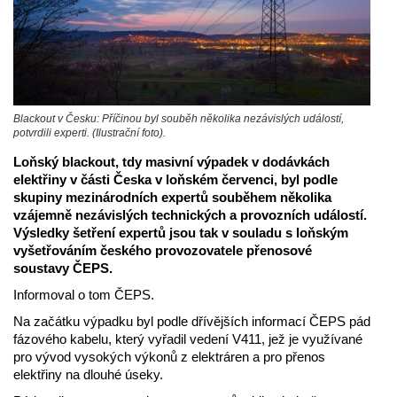
Blackout v Česku: Příčinou byl souběh několika nezávislých událostí,
potvrdili experti. (Ilustrační foto).
Loňský blackout, tdy masivní výpadek v dodávkách
elektřiny v části Česka v loňském červenci, byl podle
skupiny mezinárodních expertů souběhem několika
vzájemně nezávislých technických a provozních událostí.
Výsledky šetření expertů jsou tak v souladu s loňským
vyšetřováním českého provozovatele přenosové
soustavy ČEPS.
Informoval o tom ČEPS.
Na začátku výpadku byl podle dřívějších informací ČEPS pád
fázového kabelu, který vyřadil vedení V411, jež je využívané
pro vývod vysokých výkonů z elektráren a pro přenos
elektřiny na dlouhé úseky.