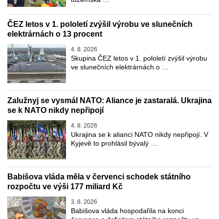
ČEZ letos v 1. pololetí zvýšil výrobu ve slunečních
elektrárnách o 13 procent
4. 8. 2026
Skupina ČEZ letos v 1. pololetí zvýšil výrobu
ve slunečních elektrárnách o …
Zalužnyj se vysmál NATO: Aliance je zastaralá. Ukrajina
se k NATO nikdy nepřipojí
4. 8. 2026
Ukrajina se k alianci NATO nikdy nepřipojí. V
Kyjevě to prohlásil bývalý …
Babišova vláda měla v červenci schodek státního
rozpočtu ve výši 177 miliard Kč
3. 8. 2026
Babišova vláda hospodařila na konci