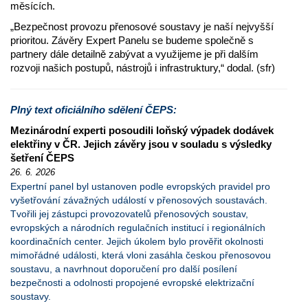
měsících.
„Bezpečnost provozu přenosové soustavy je naší nejvyšší
prioritou. Závěry Expert Panelu se budeme společně s
partnery dále detailně zabývat a využijeme je při dalším
rozvoji našich postupů, nástrojů i infrastruktury,“ dodal. (sfr)
Plný text oficiálního sdělení ČEPS:
Mezinárodní experti posoudili loňský výpadek dodávek
elektřiny v ČR. Jejich závěry jsou v souladu s výsledky
šetření ČEPS
26. 6. 2026
Expertní panel byl ustanoven podle evropských pravidel pro
vyšetřování závažných událostí v přenosových soustavách.
Tvořili jej zástupci provozovatelů přenosových soustav,
evropských a národních regulačních institucí i regionálních
koordinačních center. Jejich úkolem bylo prověřit okolnosti
mimořádné události, která vloni zasáhla českou přenosovou
soustavu, a navrhnout doporučení pro další posílení
bezpečnosti a odolnosti propojené evropské elektrizační
soustavy.