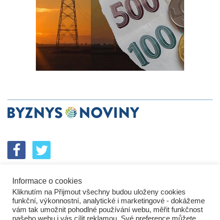
Informace o cookies
SPOLUPRÁCE
PODPORA
INZERCE
Kliknutím na Přijmout všechny budou uloženy cookies
ENERGETICKÝ SROVNÁVAČ
KORPORÁTNÍ BROUCI
funkční, výkonnostní, analytické i marketingové - dokážeme
PROBLÉMY FIREM
KOMUNIKAČNÍ PŘEŠLAPY
vám tak umožnit pohodlné používání webu, měřit funkčnost
NEJHORŠÍ FIRMY
NEJLEPŠÍ FIRMY
IN&S PROJEKTY
našeho webu i vás cílit reklamou. Své preference můžete