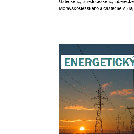
Ústeckého, Středočeského, Libereck
Moravskoslezského a částečně v kraji