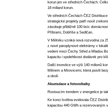
korun jen ve středních Čechách. Celko
18 miliard korun.
Ve středních Čechách ČEZ Distribuce re
strategické projekty patří nově zrekon
zásobuje přibližně 100 tisíc domácno
Příbrami, Dobříše a Sedlčan.
V Mělníku vzniká nová rozvodna za 294
z nové paroplynové elektrárny v lokali
vedení mezi Čechy Střed a Mladou Bol
kapacitu i spolehlivost dodávek pro kl
Další investice ve výši 140 milionů k
Milínem a Mirovicemi, která posílí be
a okolí.
Akumulace a fotovoltaiky
Rostoucím trendem v energetice je ta
Ke konci května evidovala ČEZ Distribu
kapacitou 440 GWh a rezervovaným v