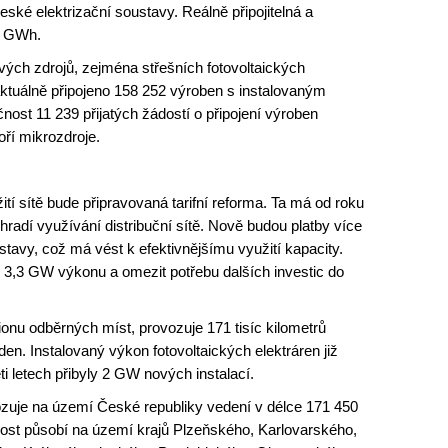
ské elektrizační soustavy. Reálně připojitelná a
-2 GWh.
vých zdrojů, zejména střešních fotovoltaických
 aktuálně připojeno 158 252 výroben s instalovaným
ost 11 239 přijatých žádostí o připojení výroben
voří mikrozdroje.
ití sítě bude připravovaná tarifní reforma. Ta má od roku
radí využívání distribuční sítě. Nově budou platby více
tavy, což má vést k efektivnějšímu využití kapacity.
 3,3 GW výkonu a omezit potřebu dalších investic do
ionu odběrných míst, provozuje 171 tisíc kilometrů
den. Instalovaný výkon fotovoltaických elektráren již
i letech přibyly 2 GW nových instalací.
zuje na území České republiky vedení v délce 171 450
nost působí na území krajů Plzeňského, Karlovarského,