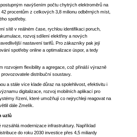
s postupným navýšením počtu chytrých elektroměrů na
a 42 procentům z celkových 3,8 milionu odběrných míst,
ého spotřeby.
ní sítě v reálném čase, rychlou identifikaci poruch,
akumulace, rozvoj sdílení elektřiny a nových
vedlivější nastavení tarifů. Pro zákazníky pak její
vání spotřeby online a optimalizace úspor, a tedy
 rozvojem flexibility a agregace, což přináší výrazně
u provozovatele distribuční soustavy.
 a stále více klade důraz na spolehlivost, efektivitu i
ýznamu digitalizace, rozvoj mobilních aplikací pro
stémy řízení, které umožňují co nejrychleji reagovat na
ětlil dále Zmelík.
h uzlů
é rozsáhlá modernizace infrastruktury. Například
stribuce do roku 2030 investice přes 4,5 miliardy