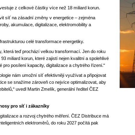
estuje z celkové částky více než 18 miliard korun.
avit síť na zásadní změny v energetice – zejména
by, akumulace, digitalizace, elektromobility a
nfrastrukturou celé transformace energetiky.
iky, která teď prochází velkou transformací. Jen do roku
3 miliard korun, které zajistí nejen kvalitní a spolehlivé
é pro posílení kapacity, digitalizace a chytrého řízení.“
logie nám umožní síť efektivněji využívat a připojovat
estice se snažíme zároveň co nejvíce optimalizovat, aby
ebitelů,“ uvedl Martin Zmelík, generální ředitel ČEZ
nosy pro síť i zákazníky
digitalizace a rozvoj chytrého měření. ČEZ Distribuce má
 inteligentních elektroměrů, do roku 2027 počítá pak