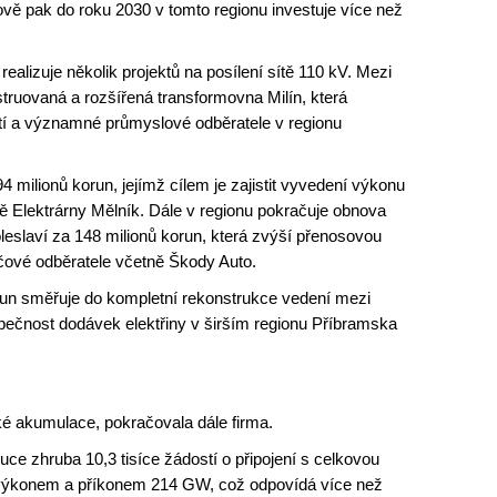
vě pak do roku 2030 v tomto regionu investuje více než
alizuje několik projektů na posílení sítě 110 kV. Mezi
struovaná a rozšířená transformovna Milín, která
stí a významné průmyslové odběratele v regionu
 milionů korun, jejímž cílem je zajistit vyvedení výkonu
tě Elektrárny Mělník. Dále v regionu pokračuje obnova
eslaví za 148 milionů korun, která zvýší přenosovou
íčové odběratele včetně Škody Auto.
orun směřuje do kompletní rekonstrukce vedení mezi
zpečnost dodávek elektřiny v širším regionu Příbramska
ké akumulace, pokračovala dále firma.
ce zhruba 10,3 tisíce žádostí o připojení s celkovou
ýkonem a příkonem 214 GW, což odpovídá více než