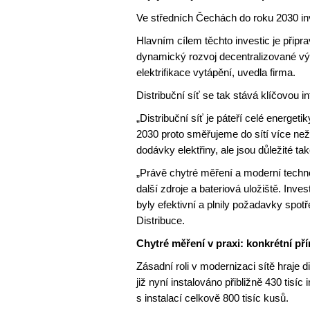
Ve středních Čechách do roku 2030 inv
Hlavním cílem těchto investic je připr
dynamický rozvoj decentralizované výro
elektrifikace vytápění, uvedla firma.
Distribuční síť se tak stává klíčovou i
„Distribuční síť je páteří celé energet
2030 proto směřujeme do sítí více než 9
dodávky elektřiny, ale jsou důležité tak
„Právě chytré měření a moderní techno
další zdroje a bateriová uložiště. Inv
byly efektivní a plnily požadavky spotř
Distribuce.
Chytré měření v praxi: konkrétní pří
Zásadní roli v modernizaci sítě hraje 
již nyní instalováno přibližně 430 tisíc
s instalací celkově 800 tisíc kusů.