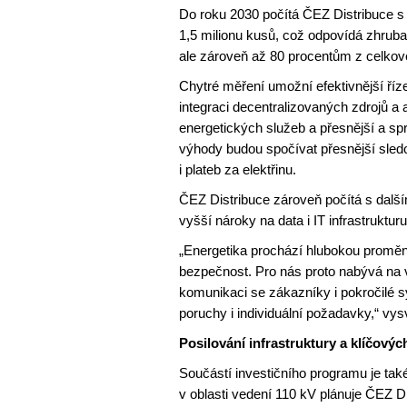
Do roku 2030 počítá ČEZ Distribuce 
1,5 milionu kusů, což odpovídá zhrub
ale zároveň až 80 procentům z celkov
Chytré měření umožní efektivnější říze
integraci decentralizovaných zdrojů a 
energetických služeb a přesnější a spra
výhody budou spočívat přesnější sledo
i plateb za elektřinu.
ČEZ Distribuce zároveň počítá s dalším
vyšší nároky na data i IT infrastruktur
„Energetika prochází hlubokou proměnou
bezpečnost. Pro nás proto nabývá na v
komunikaci se zákazníky i pokročilé sy
poruchy i individuální požadavky,“ vysv
Posilování infrastruktury a klíčovýc
Součástí investičního programu je tak
v oblasti vedení 110 kV plánuje ČEZ Di