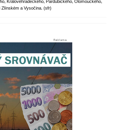
ého, Královéhradeckého, Pardubického, Olomouckého,
 Zlínském a Vysočina. (sfr)