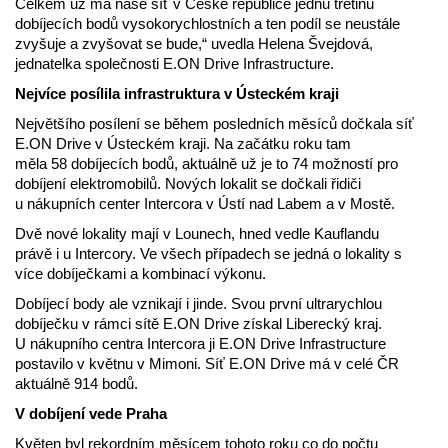
Celkem už má naše síť v České republice jednu třetinu
dobíjecích bodů vysokorychlostních a ten podíl se neustále
zvyšuje a zvyšovat se bude,“ uvedla Helena Švejdová,
jednatelka společnosti E.ON Drive Infrastructure.
Nejvíce posílila infrastruktura v Ústeckém kraji
Největšího posílení se během posledních měsíců dočkala síť
E.ON Drive v Ústeckém kraji. Na začátku roku tam
měla 58 dobíjecích bodů, aktuálně už je to 74 možností pro
dobíjení elektromobilů. Nových lokalit se dočkali řidiči
u nákupních center Intercora v Ústí nad Labem a v Mostě.
Dvě nové lokality mají v Lounech, hned vedle Kauflandu
právě i u Intercory. Ve všech případech se jedná o lokality s
více dobíječkami a kombinací výkonu.
Dobíjecí body ale vznikají i jinde. Svou první ultrarychlou
dobíječku v rámci sítě E.ON Drive získal Liberecký kraj.
U nákupního centra Intercora ji E.ON Drive Infrastructure
postavilo v květnu v Mimoni. Síť E.ON Drive má v celé ČR
aktuálně 914 bodů.
V dobíjení vede Praha
Květen byl rekordním měsícem tohoto roku co do počtu