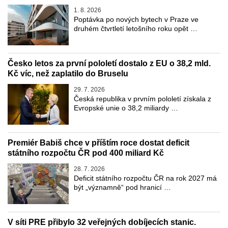
1. 8. 2026
Poptávka po nových bytech v Praze ve
druhém čtvrtletí letošního roku opět …
Česko letos za první pololetí dostalo z EU o 38,2 mld.
Kč víc, než zaplatilo do Bruselu
29. 7. 2026
Česká republika v prvním pololetí získala z
Evropské unie o 38,2 miliardy …
Premiér Babiš chce v příštím roce dostat deficit
státního rozpočtu ČR pod 400 miliard Kč
28. 7. 2026
Deficit státního rozpočtu ČR na rok 2027 má
být „významně“ pod hranicí …
V síti PRE přibylo 32 veřejných dobíjecích stanic.