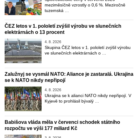
meziměsíčně vzrostly o 0,6 %. Meziročně
tuzemská …
ČEZ letos v 1. pololetí zvýšil výrobu ve slunečních
elektrárnách o 13 procent
4. 8. 2026
Skupina ČEZ letos v 1. pololetí zvýšil výrobu
ve slunečních elektrárnách o …
Zalužnyj se vysmál NATO: Aliance je zastaralá. Ukrajina
se k NATO nikdy nepřipojí
4. 8. 2026
Ukrajina se k alianci NATO nikdy nepřipojí. V
Kyjevě to prohlásil bývalý …
Babišova vláda měla v červenci schodek státního
rozpočtu ve výši 177 miliard Kč
3. 8. 2026