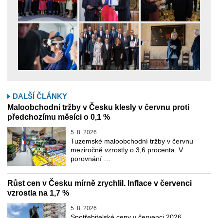
DALŠÍ ČLÁNKY
Maloobchodní tržby v Česku klesly v červnu proti
předchozímu měsíci o 0,1 %
5. 8. 2026
Tuzemské maloobchodní tržby v červnu
meziročně vzrostly o 3,6 procenta. V
porovnání …
Růst cen v Česku mírně zrychlil. Inflace v červenci
vzrostla na 1,7 %
5. 8. 2026
Spotřebitelské ceny v červenci 2026