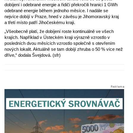
dobíjení i odebrané energie a řidiči překročili hranici 1 GWh
odebrané energie během jednoho měsíce. I nadále se
nejvíce dobíjí v Praze, hned v závěsu je Jihomoravský kraj
a třetí místo patří Jihočeskému kraji.
„Všeobecně platí, že dobíjení roste kontinuálně ve všech
krajích. Například v Ústeckém kraji výrazně vzrostlo v
posledních dvou měsících vzrostlo společně s otevřením
nových lokalit. Aktuálně se tam dobíjí zhruba o 50 % více než
dříve,“ dodala Švejdová. (sfr)