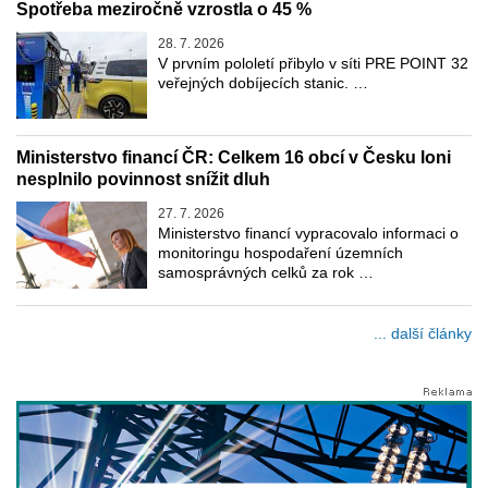
Spotřeba meziročně vzrostla o 45 %
28. 7. 2026
V prvním pololetí přibylo v síti PRE POINT 32
veřejných dobíjecích stanic. …
Ministerstvo financí ČR: Celkem 16 obcí v Česku loni
nesplnilo povinnost snížit dluh
27. 7. 2026
Ministerstvo financí vypracovalo informaci o
monitoringu hospodaření územních
samosprávných celků za rok …
... další články