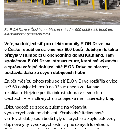
Síť E.ON Drive v České republice má už přes 900 dobíjecích bodů pro
elektromobily. (Ilustrační foto).
Veřejná dobíjecí síť pro elektromobily E.ON Drive má
v České republice už více než 900 bodů. Jubilejní lokalita
přibyla v Humpolci u obchodního domu Kaufland. Tam
společnost E.ON Drive Infrastructure, která má výstavbu
a správu veřejné dobíjecí sítě E.ON Drive na starost,
postavila další ze svých dobíjecích hubů.
Za pět měsíců tohoto roku se síť E.ON Drive rozšířila o více
než 60 dobíjecích bodů na 32 stojanech ve dvanácti
lokalitách. Nejvíce posílila infrastruktura v severních
Čechách. První ultrarychlou dobíječku má i Liberecký kraj.
„Dlouhodobě se specializujeme na výstavbu
vysokorychlostního dobíjení. Zhruba dvě třetiny nově
vzniklých dobíjecích bodů byly ultrarychlé a zbylé pak vždy
doplňovaly ty vysokorychlostní v příslušných lokalitách.