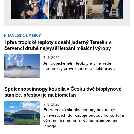
DALŠÍ ČLÁNKY
I přes tropické teploty dosáhl jaderný Temelín v
červenci druhé nejvyšší letošní měsíční výroby
7. 8. 2026
Ani tropické letní teploty a vlna veder
neomezily provoz jaderné elektrárny v …
Společnost innogy koupila v Česku dvě bioplynové
stanice, přestaví je na biometan
7. 8. 2026
Energetická skupina innogy pokračuje
v investicích do rozvoje budoucího porfolia
výroben biometanu. Na konci července
innogy …