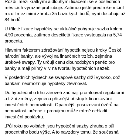
Rozdíl mezi krátkými a dlouhými fixacemi se v posledních
měsících výrazně prohlubuje. Zatímco ještě před rokem činil
rozdíl mezi nimi zhruba 35 bazických bodů, nyní dosahuje už
84 bodů.
U tříleté fixace hypotéky se aktuálně pohybuje sazba kolem
4,90 procenta, zatímco desetiletá fixace vystoupala na 5,74
procenta.
Hlavním faktorem zdražování hypoték nejsou kroky České
národní banky, ale vývoj na finančních trzích, zejména
úrokové swapy. Ty určují cenu dlouhodobých peněz pro
banky a mají přímý vliv na tvorbu hypotečních sazeb.
V posledních týdnech se swapové sazby drží vysoko, což
bankám neumožňuje hypotéky zlevňovat.
Do hypotečního trhu zároveň začínají promlouvat regulatorní
a tržní změny, zejména přísnější přístup k financování
investičních nemovitostí. Opatrnější posuzování úvěrů na
nemovitosti určené k pronájmu může mírně ochladit
investiční poptávku.
„Půl roku po volbách jsou hypoteční sazby zhruba o půl
procentního bodu výše. A to navzdory tomu, že současná