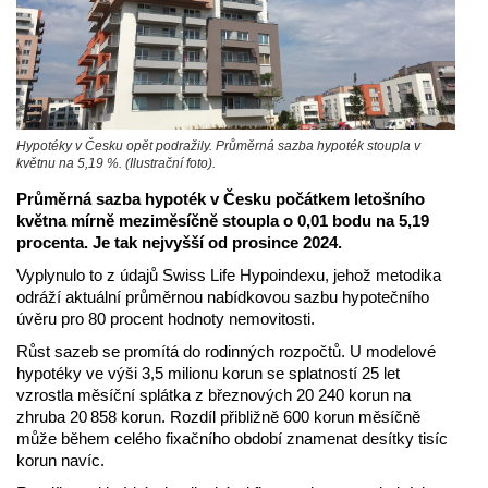
Hypotéky v Česku opět podražily. Průměrná sazba hypoték stoupla v
květnu na 5,19 %. (Ilustrační foto).
Průměrná sazba hypoték v Česku počátkem letošního
května mírně meziměsíčně stoupla o 0,01 bodu na 5,19
procenta. Je tak nejvyšší od prosince 2024.
Vyplynulo to z údajů Swiss Life Hypoindexu, jehož metodika
odráží aktuální průměrnou nabídkovou sazbu hypotečního
úvěru pro 80 procent hodnoty nemovitosti.
Růst sazeb se promítá do rodinných rozpočtů. U modelové
hypotéky ve výši 3,5 milionu korun se splatností 25 let
vzrostla měsíční splátka z březnových 20 240 korun na
zhruba 20 858 korun. Rozdíl přibližně 600 korun měsíčně
může během celého fixačního období znamenat desítky tisíc
korun navíc.