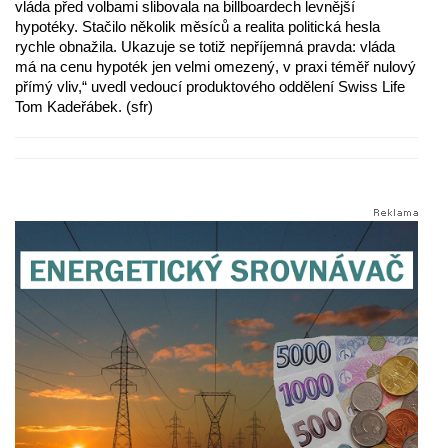
vláda před volbami slibovala na billboardech levnější
hypotéky. Stačilo několik měsíců a realita politická hesla
rychle obnažila. Ukazuje se totiž nepříjemná pravda: vláda
má na cenu hypoték jen velmi omezený, v praxi téměř nulový
přímý vliv,“ uvedl vedoucí produktového oddělení Swiss Life
Tom Kadeřábek. (sfr)