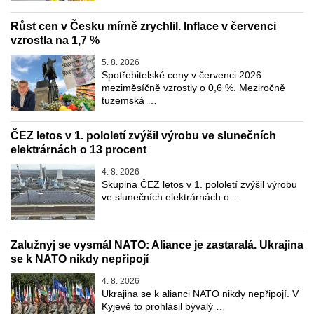
Růst cen v Česku mírně zrychlil. Inflace v červenci
vzrostla na 1,7 %
5. 8. 2026
Spotřebitelské ceny v červenci 2026
meziměsíčně vzrostly o 0,6 %. Meziročně
tuzemská …
ČEZ letos v 1. pololetí zvýšil výrobu ve slunečních
elektrárnách o 13 procent
4. 8. 2026
Skupina ČEZ letos v 1. pololetí zvýšil výrobu
ve slunečních elektrárnách o …
Zalužnyj se vysmál NATO: Aliance je zastaralá. Ukrajina
se k NATO nikdy nepřipojí
4. 8. 2026
Ukrajina se k alianci NATO nikdy nepřipojí. V
Kyjevě to prohlásil bývalý …