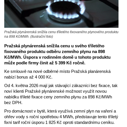
Pražská plynárenská snížila cenu tříletého fixovaného plynového produktu
na 898 Kč/MWh. (Ilustrační foto)
Pražská plynárenská snížila cenu u svého tříletého
fixovaného produktu odběru zemního plynu na 898
Kč/MWh. Úspora v rodinném domě u tohoto produktu
může podle firmy činit až 5 399 Kč ročně.
Ke smlouvě na nové odběrné místo Pražská planárenská
nabízí bonus až 4 000 Kč.
Od 4. května 2026 mají jak stávající zákazníci bez fixace, tak
noví klienti Pražské plynárenské možnost využít novou
nabídku tříleté fixace ceny zemního plynu za 898 Kč/MWh
bez DPH.
Pro domácnost v bytě, která využívá zemní plyn na vaření a
ohřev vody s roční spotřebou 4 MWh, představuje tento tříletý
fixní tarif roční úsporu 1 825 Kč oproti standardnímu ceníku.