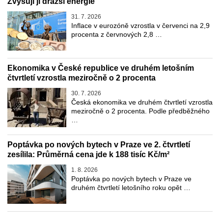
Zvyšují ji dražší energie
31. 7. 2026
Inflace v eurozóně vzrostla v červenci na 2,9
procenta z červnových 2,8 …
Ekonomika v České republice ve druhém letošním
čtvrtletí vzrostla meziročně o 2 procenta
30. 7. 2026
Česká ekonomika ve druhém čtvrtletí vzrostla
meziročně o 2 procenta. Podle předběžného
…
Poptávka po nových bytech v Praze ve 2. čtvrtletí
zesílila: Průměrná cena jde k 188 tisíc Kč/m²
1. 8. 2026
Poptávka po nových bytech v Praze ve
druhém čtvrtletí letošního roku opět …