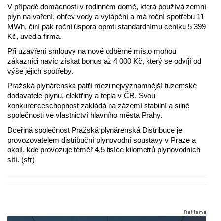
V případě domácnosti v rodinném domě, která používá zemní
plyn na vaření, ohřev vody a vytápění a má roční spotřebu 11
MWh, činí pak roční úspora oproti standardnímu ceníku 5 399
Kč, uvedla firma.
Při uzavření smlouvy na nové odběrné místo mohou
zákazníci navíc získat bonus až 4 000 Kč, který se odvíjí od
výše jejich spotřeby.
Pražská plynárenská patří mezi nejvýznamnější tuzemské
dodavatele plynu, elektřiny a tepla v ČR. Svou
konkurenceschopnost zakládá na zázemí stabilní a silné
společnosti ve vlastnictví hlavního města Prahy.
Dceřiná společnost Pražská plynárenská Distribuce je
provozovatelem distribuční plynovodní soustavy v Praze a
okolí, kde provozuje téměř 4,5 tisíce kilometrů plynovodních
sítí. (sfr)