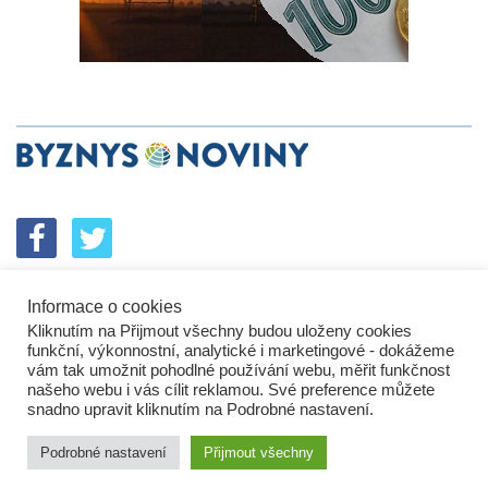
Informace o cookies
SPOLUPRÁCE
PODPORA
INZERCE
Kliknutím na Přijmout všechny budou uloženy cookies
ENERGETICKÝ SROVNÁVAČ
KORPORÁTNÍ BROUCI
funkční, výkonnostní, analytické i marketingové - dokážeme
PROBLÉMY FIREM
KOMUNIKAČNÍ PŘEŠLAPY
vám tak umožnit pohodlné používání webu, měřit funkčnost
NEJHORŠÍ FIRMY
NEJLEPŠÍ FIRMY
IN&S PROJEKTY
našeho webu i vás cílit reklamou. Své preference můžete
snadno upravit kliknutím na Podrobné nastavení.
SROVNÁVAČ
DEVELOPERSKÁ DYSTOPIE
KOMENTÁŘE
TECH&VĚDA
POLITIKA
PODNIKATELSKÉ NOVINY
Podrobné nastavení
Přijmout všechny
HROMADNÝ ŽALOBCE
BUSINESS DAILY
ZPRÁVY
ZÁKLADNÍ INFORMACE
KONTAKTY