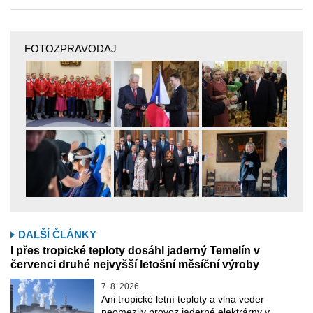
FOTOZPRAVODAJ
DALŠÍ ČLÁNKY
I přes tropické teploty dosáhl jaderný Temelín v
červenci druhé nejvyšší letošní měsíční výroby
7. 8. 2026
Ani tropické letní teploty a vlna veder
neomezily provoz jaderné elektrárny v …