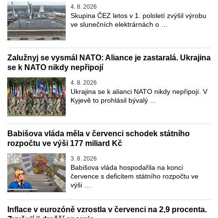
4. 8. 2026
Skupina ČEZ letos v 1. pololetí zvýšil výrobu
ve slunečních elektrárnách o …
Zalužnyj se vysmál NATO: Aliance je zastaralá. Ukrajina
se k NATO nikdy nepřipojí
4. 8. 2026
Ukrajina se k alianci NATO nikdy nepřipojí. V
Kyjevě to prohlásil bývalý …
Babišova vláda měla v červenci schodek státního
rozpočtu ve výši 177 miliard Kč
3. 8. 2026
Babišova vláda hospodařila na konci
července s deficitem státního rozpočtu ve
výši …
Inflace v eurozóně vzrostla v červenci na 2,9 procenta.