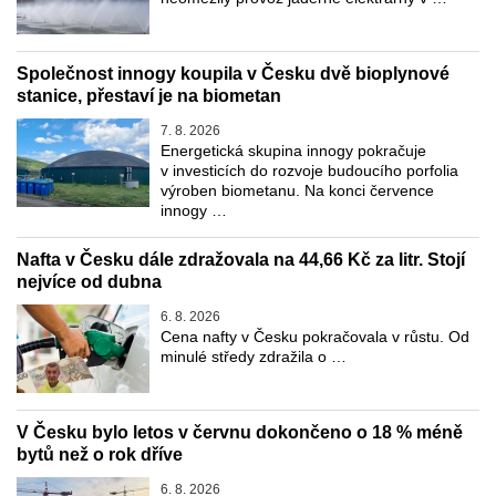
Společnost innogy koupila v Česku dvě bioplynové
stanice, přestaví je na biometan
7. 8. 2026
Energetická skupina innogy pokračuje
v investicích do rozvoje budoucího porfolia
výroben biometanu. Na konci července
innogy …
Nafta v Česku dále zdražovala na 44,66 Kč za litr. Stojí
nejvíce od dubna
6. 8. 2026
Cena nafty v Česku pokračovala v růstu. Od
minulé středy zdražila o …
V Česku bylo letos v červnu dokončeno o 18 % méně
bytů než o rok dříve
6. 8. 2026