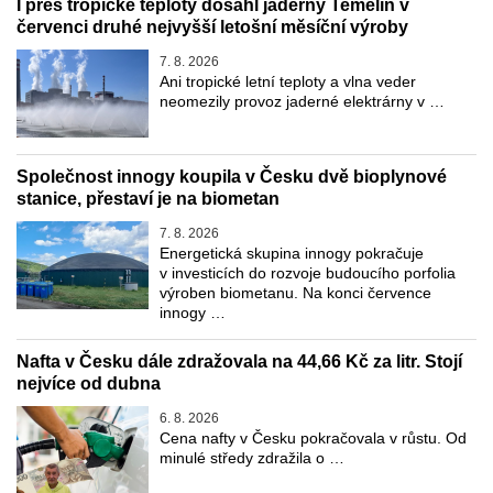
I přes tropické teploty dosáhl jaderný Temelín v
červenci druhé nejvyšší letošní měsíční výroby
7. 8. 2026
Ani tropické letní teploty a vlna veder
neomezily provoz jaderné elektrárny v …
Společnost innogy koupila v Česku dvě bioplynové
stanice, přestaví je na biometan
7. 8. 2026
Energetická skupina innogy pokračuje
v investicích do rozvoje budoucího porfolia
výroben biometanu. Na konci července
innogy …
Nafta v Česku dále zdražovala na 44,66 Kč za litr. Stojí
nejvíce od dubna
6. 8. 2026
Cena nafty v Česku pokračovala v růstu. Od
minulé středy zdražila o …