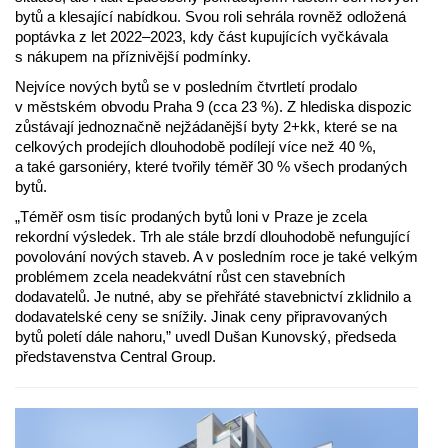
bytů a klesající nabídkou. Svou roli sehrála rovněž odložená
poptávka z let 2022–2023, kdy část kupujících vyčkávala
s nákupem na příznivější podmínky.
Nejvíce nových bytů se v posledním čtvrtletí prodalo
v městském obvodu Praha 9 (cca 23 %). Z hlediska dispozic
zůstávají jednoznačně nejžádanější byty 2+kk, které se na
celkových prodejích dlouhodobě podílejí více než 40 %,
a také garsoniéry, které tvořily téměř 30 % všech prodaných
bytů.
„Téměř osm tisíc prodaných bytů loni v Praze je zcela
rekordní výsledek. Trh ale stále brzdí dlouhodobě nefungující
povolování nových staveb. A v posledním roce je také velkým
problémem zcela neadekvátní růst cen stavebních
dodavatelů. Je nutné, aby se přehřáté stavebnictví zklidnilo a
dodavatelské ceny se snížily. Jinak ceny připravovaných
bytů poletí dále nahoru,” uvedl Dušan Kunovský, předseda
představenstva Central Group.