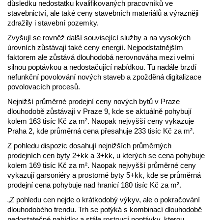
důsledku nedostatku kvalifikovaných pracovníků ve
stavebnictví, ale také ceny stavebních materiálů a výrazněji
zdražily i stavební pozemky.
Zvyšují se rovněž další související služby a na vysokých
úrovních zůstávají také ceny energií. Nejpodstatnějším
faktorem ale zůstává dlouhodobá nerovnováha mezi velmi
silnou poptávkou a nedostačující nabídkou. Tu nadále brzdí
nefunkční povolování nových staveb a zpožděná digitalizace
povolovacích procesů.
Nejnižší průměrné prodejní ceny nových bytů v Praze
dlouhodobě zůstávají v Praze 9, kde se aktuálně pohybují
kolem 163 tisíc Kč za m². Naopak nejvyšší ceny vykazuje
Praha 2, kde průměrná cena přesahuje 233 tisíc Kč za m².
Z pohledu dispozic dosahují nejnižších průměrných
prodejních cen byty 2+kk a 3+kk, u kterých se cena pohybuje
kolem 169 tisíc Kč za m². Naopak nejvyšší průměrné ceny
vykazují garsoniéry a prostorné byty 5+kk, kde se průměrná
prodejní cena pohybuje nad hranicí 180 tisíc Kč za m².
„Z pohledu cen nejde o krátkodobý výkyv, ale o pokračování
dlouhodobého trendu. Trh se potýká s kombinací dlouhodobě
nedostatečné nabídky a stále rostoucí poptávky, kterou