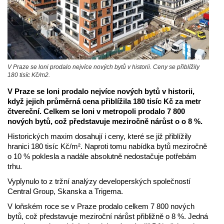
V Praze se loni prodalo nejvíce nových bytů v historii. Ceny se přiblížily
180 tisíc Kč/m2.
V Praze se loni prodalo nejvíce nových bytů v historii,
když jejich průměrná cena přiblížila 180 tisíc Kč za metr
čtvereční. Celkem se loni v metropoli prodalo 7 800
nových bytů, což představuje meziročně nárůst o o 8 %.
Historických maxim dosahují i ceny, které se již přiblížily
hranici 180 tisíc Kč/m². Naproti tomu nabídka bytů meziročně
o 10 % poklesla a nadále absolutně nedostačuje potřebám
trhu.
Vyplynulo to z tržní analýzy developerských společností
Central Group, Skanska a Trigema.
V loňském roce se v Praze prodalo celkem 7 800 nových
bytů, což představuje meziroční nárůst přibližně o 8 %. Jedná