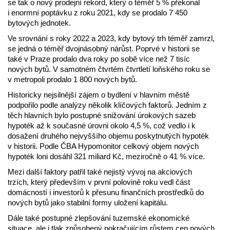
se tak o nový prodejní rekord, který o téměř 5 % překonal
i enormní poptávku z roku 2021, kdy se prodalo 7 450
bytových jednotek.
Ve srovnání s roky 2022 a 2023, kdy bytový trh téměř zamrzl,
se jedná o téměř dvojnásobný nárůst. Poprvé v historii se
také v Praze prodalo dva roky po sobě více než 7 tisíc
nových bytů. V samotném čtvrtém čtvrtletí loňského roku se
v metropoli prodalo 1 800 nových bytů.
Historicky nejsilnější zájem o bydlení v hlavním městě
podpořilo podle analýzy několik klíčových faktorů. Jedním z
těch hlavních bylo postupné snižování úrokových sazeb
hypoték až k současné úrovni okolo 4,5 %, což vedlo i k
dosažení druhého nejvyššího objemu poskytnutých hypoték
v historii. Podle ČBA Hypomonitor celkový objem nových
hypoték loni dosáhl 321 miliard Kč, meziročně o 41 % více.
Mezi další faktory patřil také nejistý vývoj na akciových
trzích, který především v první polovině roku vedl část
domácností i investorů k přesunu finančních prostředků do
nových bytů jako stabilní formy uložení kapitálu.
Dále také postupné zlepšování tuzemské ekonomické
situace, ale i tlak způsobený pokračujícím růstem cen nových