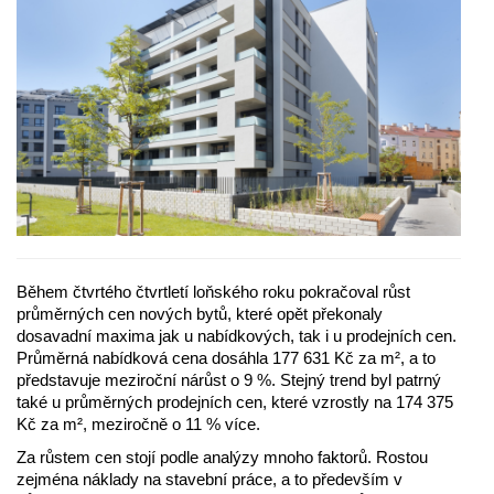
Během čtvrtého čtvrtletí loňského roku pokračoval růst
průměrných cen nových bytů, které opět překonaly
dosavadní maxima jak u nabídkových, tak i u prodejních cen.
Průměrná nabídková cena dosáhla 177 631 Kč za m², a to
představuje meziroční nárůst o 9 %. Stejný trend byl patrný
také u průměrných prodejních cen, které vzrostly na 174 375
Kč za m², meziročně o 11 % více.
Za růstem cen stojí podle analýzy mnoho faktorů. Rostou
zejména náklady na stavební práce, a to především v