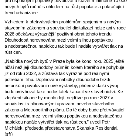
pro uspokojení poptávky povolovat a stavět minimálně 10 000
nových bytů ročně s ohledem na růst populace a pokračující
trend urbanizace.
Vzhledem k přetrvávajícím problémům spojeným s novým
stavebním zákonem a související digitalizací nelze ani v roce
2026 očekávat výraznější pozitivní obrat tohoto trendu.
Dlouhodobá nerovnováha mezi velmi silnou poptávkou
a nedostatečnou nabídkou tak bude i nadále vytvářet tlak na
růst cen.
„Nabídka nových bytů v Praze byla ke konci roku 2025 ještě
nižší než její dlouhodobý průměr, kolem kterého se pohybuje
již od roku 2022, a zůstává tak výrazně pod reálnými
potřebami trhu. Doplňování nabídky dlouhodobě brzdí
nefunkční povolování nové výstavby, přičemž další vývoj
bude ovlivňovat také nedostatek kapacit ve stavebnictví. Ke
zlepšení situace by mohlo dojít nejdříve po roce 2027 v
souvislosti s plánovanými úpravami nového stavebního
zákona a Metropolitního plánu. Do té doby bude přetrvávající
nerovnováha mezi velmi silnou poptávkou a nedostatečnou
nabídkou nadále vytvářet tlak na růst cen,” uvedl Petr
Michálek, předseda představenstva Skanska Residential.
(sfr)