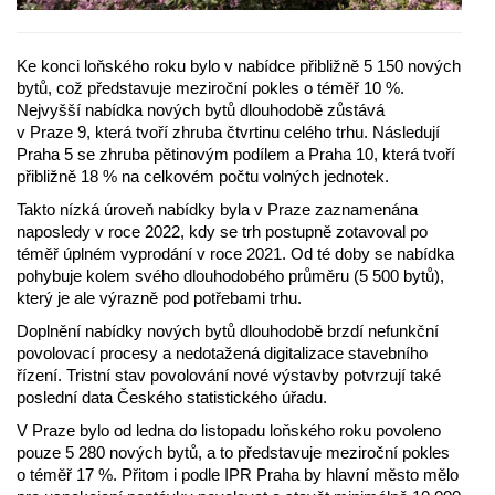
Ke konci loňského roku bylo v nabídce přibližně 5 150 nových
bytů, což představuje meziroční pokles o téměř 10 %.
Nejvyšší nabídka nových bytů dlouhodobě zůstává
v Praze 9, která tvoří zhruba čtvrtinu celého trhu. Následují
Praha 5 se zhruba pětinovým podílem a Praha 10, která tvoří
přibližně 18 % na celkovém počtu volných jednotek.
Takto nízká úroveň nabídky byla v Praze zaznamenána
naposledy v roce 2022, kdy se trh postupně zotavoval po
téměř úplném vyprodání v roce 2021. Od té doby se nabídka
pohybuje kolem svého dlouhodobého průměru (5 500 bytů),
který je ale výrazně pod potřebami trhu.
Doplnění nabídky nových bytů dlouhodobě brzdí nefunkční
povolovací procesy a nedotažená digitalizace stavebního
řízení. Tristní stav povolování nové výstavby potvrzují také
poslední data Českého statistického úřadu.
V Praze bylo od ledna do listopadu loňského roku povoleno
pouze 5 280 nových bytů, a to představuje meziroční pokles
o téměř 17 %. Přitom i podle IPR Praha by hlavní město mělo