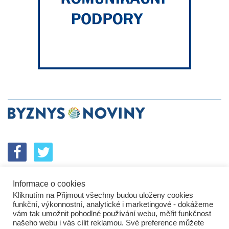
Informace o cookies
SPOLUPRÁCE
PODPORA
INZERCE
Kliknutím na Přijmout všechny budou uloženy cookies
ENERGETICKÝ SROVNÁVAČ
KORPORÁTNÍ BROUCI
funkční, výkonnostní, analytické i marketingové - dokážeme
PROBLÉMY FIREM
KOMUNIKAČNÍ PŘEŠLAPY
vám tak umožnit pohodlné používání webu, měřit funkčnost
NEJHORŠÍ FIRMY
NEJLEPŠÍ FIRMY
IN&S PROJEKTY
našeho webu i vás cílit reklamou. Své preference můžete