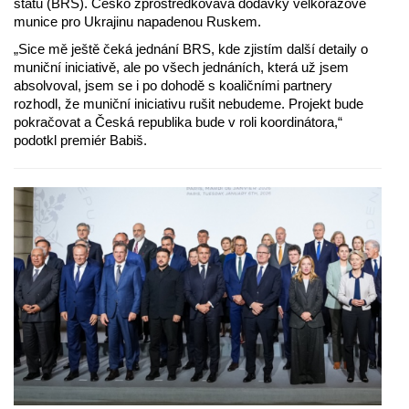
státu (BRS). Česko zprostředkovává dodávky velkorážové
munice pro Ukrajinu napadenou Ruskem.
„Sice mě ještě čeká jednání BRS, kde zjistím další detaily o
muniční iniciativě, ale po všech jednáních, která už jsem
absolvoval, jsem se i po dohodě s koaličními partnery
rozhodl, že muniční iniciativu rušit nebudeme. Projekt bude
pokračovat a Česká republika bude v roli koordinátora,“
podotkl premiér Babiš.