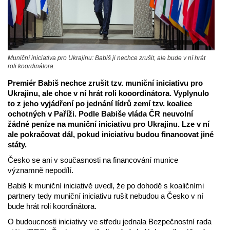
Muniční iniciativa pro Ukrajinu: Babiš ji nechce zrušit, ale bude v ní hrát
roli koordinátora.
Premiér Babiš nechce zrušit tzv. muniční iniciativu pro
Ukrajinu, ale chce v ní hrát roli kooordinátora. Vyplynulo
to z jeho vyjádření po jednání lídrů zemí tzv. koalice
ochotných v Paříži. Podle Babiše vláda ČR neuvolní
žádné peníze na muniční iniciativu pro Ukrajinu. Lze v ní
ale pokračovat dál, pokud iniciativu budou financovat jiné
státy.
Česko se ani v současnosti na financování munice
významně nepodílí.
Babiš k muniční iniciativě uvedl, že po dohodě s koaličními
partnery tedy muniční iniciativu rušit nebudou a Česko v ní
bude hrát roli koordinátora.
O budoucnosti iniciativy ve středu jednala Bezpečnostní rada