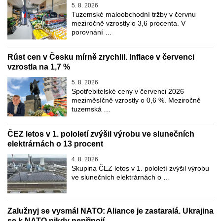
5. 8. 2026
Tuzemské maloobchodní tržby v červnu
meziročně vzrostly o 3,6 procenta. V
porovnání …
Růst cen v Česku mírně zrychlil. Inflace v červenci
vzrostla na 1,7 %
5. 8. 2026
Spotřebitelské ceny v červenci 2026
meziměsíčně vzrostly o 0,6 %. Meziročně
tuzemská …
ČEZ letos v 1. pololetí zvýšil výrobu ve slunečních
elektrárnách o 13 procent
4. 8. 2026
Skupina ČEZ letos v 1. pololetí zvýšil výrobu
ve slunečních elektrárnách o …
Zalužnyj se vysmál NATO: Aliance je zastaralá. Ukrajina
se k NATO nikdy nepřipojí