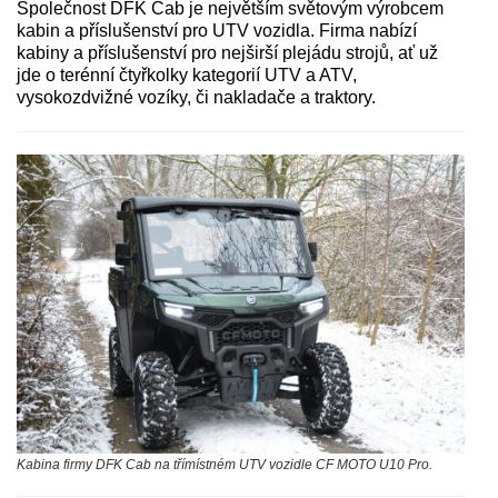
Společnost DFK Cab je největším světovým výrobcem
kabin a příslušenství pro UTV vozidla. Firma nabízí
kabiny a příslušenství pro nejširší plejádu strojů, ať už
jde o terénní čtyřkolky kategorií UTV a ATV,
vysokozdvižné vozíky, či nakladače a traktory.
Kabina firmy DFK Cab na třímístném UTV vozidle CF MOTO U10 Pro.