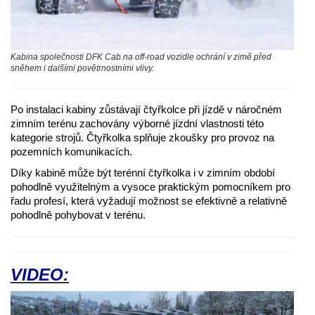
Kabina společnosti DFK Cab na off-road vozidle ochrání v zimě před
sněhem i dalšími povětrnostními vlivy.
Po instalaci kabiny zůstávají čtyřkolce při jízdě v náročném
zimním terénu zachovány výborné jízdní vlastnosti této
kategorie strojů. Čtyřkolka splňuje zkoušky pro provoz na
pozemních komunikacích.
Díky kabině může být terénní čtyřkolka i v zimním období
pohodlně využitelným a vysoce praktickým pomocníkem pro
řadu profesí, která vyžadují možnost se efektivně a relativně
pohodlně pohybovat v terénu.
VIDEO: