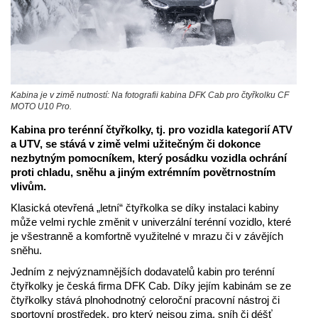
Kabina je v zimě nutností: Na fotografii kabina DFK Cab pro čtyřkolku CF
MOTO U10 Pro.
Kabina pro terénní čtyřkolky, tj. pro vozidla kategorií ATV
a UTV, se stává v zimě velmi užitečným či dokonce
nezbytným pomocníkem, který posádku vozidla ochrání
proti chladu, sněhu a jiným extrémním povětrnostním
vlivům.
Klasická otevřená „letní“ čtyřkolka se díky instalaci kabiny
může velmi rychle změnit v univerzální terénní vozidlo, které
je všestranně a komfortně využitelné v mrazu či v závějích
sněhu.
Jedním z nejvýznamnějších dodavatelů kabin pro terénní
čtyřkolky je česká firma DFK Cab. Díky jejím kabinám se ze
čtyřkolky stává plnohodnotný celoroční pracovní nástroj či
sportovní prostředek, pro který nejsou zima, sníh či déšť