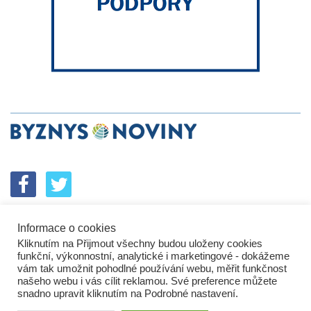
Informace o cookies
SPOLUPRÁCE
PODPORA
INZERCE
Kliknutím na Přijmout všechny budou uloženy cookies
ENERGETICKÝ SROVNÁVAČ
KORPORÁTNÍ BROUCI
funkční, výkonnostní, analytické i marketingové - dokážeme
PROBLÉMY FIREM
KOMUNIKAČNÍ PŘEŠLAPY
vám tak umožnit pohodlné používání webu, měřit funkčnost
NEJHORŠÍ FIRMY
NEJLEPŠÍ FIRMY
IN&S PROJEKTY
našeho webu i vás cílit reklamou. Své preference můžete
snadno upravit kliknutím na Podrobné nastavení.
SROVNÁVAČ
DEVELOPERSKÁ DYSTOPIE
KOMENTÁŘE
TECH&VĚDA
POLITIKA
PODNIKATELSKÉ NOVINY