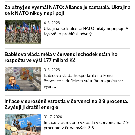
Zalužnyj se vysmál NATO: Aliance je zastaralá. Ukrajina
se k NATO nikdy nepřipojí
4. 8. 2026
Ukrajina se k alianci NATO nikdy nepřipojí. V
Kyjevě to prohlásil bývalý …
Babišova vláda měla v červenci schodek státního
rozpočtu ve výši 177 miliard Kč
3. 8. 2026
Babišova vláda hospodařila na konci
července s deficitem státního rozpočtu ve
výši …
Inflace v eurozóně vzrostla v červenci na 2,9 procenta.
Zvyšují ji dražší energie
31. 7. 2026
Inflace v eurozóně vzrostla v červenci na 2,9
procenta z červnových 2,8 …