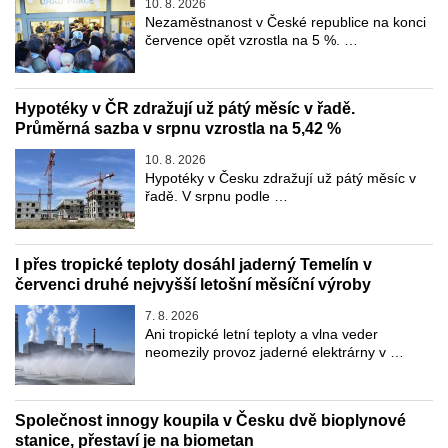
10. 8. 2026
Nezaměstnanost v České republice na konci
července opět vzrostla na 5 %. …
Hypotéky v ČR zdražují už pátý měsíc v řadě.
Průměrná sazba v srpnu vzrostla na 5,42 %
10. 8. 2026
Hypotéky v Česku zdražují už pátý měsíc v
řadě. V srpnu podle …
I přes tropické teploty dosáhl jaderný Temelín v
červenci druhé nejvyšší letošní měsíční výroby
7. 8. 2026
Ani tropické letní teploty a vlna veder
neomezily provoz jaderné elektrárny v …
Společnost innogy koupila v Česku dvě bioplynové
stanice, přestaví je na biometan