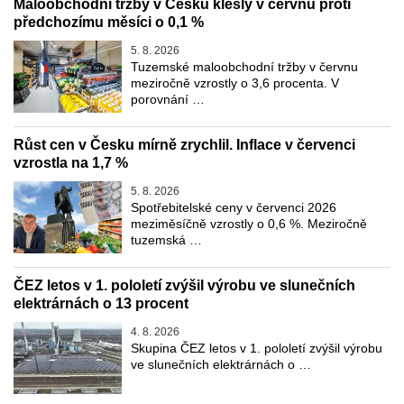
Maloobchodní tržby v Česku klesly v červnu proti
předchozímu měsíci o 0,1 %
5. 8. 2026
Tuzemské maloobchodní tržby v červnu
meziročně vzrostly o 3,6 procenta. V
porovnání …
Růst cen v Česku mírně zrychlil. Inflace v červenci
vzrostla na 1,7 %
5. 8. 2026
Spotřebitelské ceny v červenci 2026
meziměsíčně vzrostly o 0,6 %. Meziročně
tuzemská …
ČEZ letos v 1. pololetí zvýšil výrobu ve slunečních
elektrárnách o 13 procent
4. 8. 2026
Skupina ČEZ letos v 1. pololetí zvýšil výrobu
ve slunečních elektrárnách o …