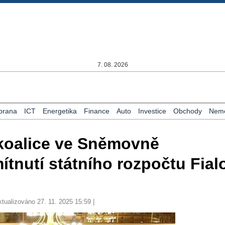
7. 08. 2026
brana
ICT
Energetika
Finance
Auto
Investice
Obchody
Nemo
koalice ve Sněmovně
ítnutí státního rozpočtu Fial
ktualizováno 27. 11. 2025 15:59 |