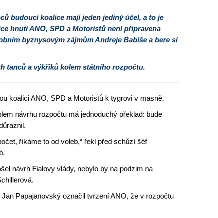
 budoucí koalice mají jeden jediný účel, a to je
lice hnutí ANO, SPD a Motoristů není připravena
osobním byznysovým zájmům Andreje Babiše a bere si
ch tanců a výkřiků kolem státního rozpočtu.
ovou koalici ANO, SPD a Motoristů k tygrovi v masně.
 kolem návrhu rozpočtu má jednoduchý překlad: bude
důraznil.
očet, říkáme to od voleb,“ řekl před schůzí šéf
b.
šel návrh Fialovy vlády, nebylo by na podzim na
chillerová.
 Jan Papajanovský označil tvrzení ANO, že v rozpočtu