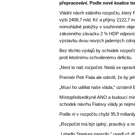
přepracování. Podle nové koalice te
Vládní návrh státního rozpočtu, který Fi
výši 2408,7 mld. Kč a příjmy 2122,7 ml
mimořádné položky v souhrnném objem
zákonného závazku 2 % HDP odpovídaj
výstavbu dvou nových jaderných zdro
Bez těchto výdajů by schodek rozpočtu
proti letošnímu schválenému deficitu.
„Není to náš rozpočet. Nedá se opravi
Premiér Petr Fiala ale odmítl, že by j
„Musí ho udělat naše vláda,“ oznámil 
Místopředsedkyně ANO a budoucí minist
schodek návrhu Fialovy vlády je nejmé
Podle ní v rozpočtu chybí 95,9 miliard
„Rozpočet má být úplný, pravdivý a reá
„Letadlo Stanjura narazilo,“ uvedl už 