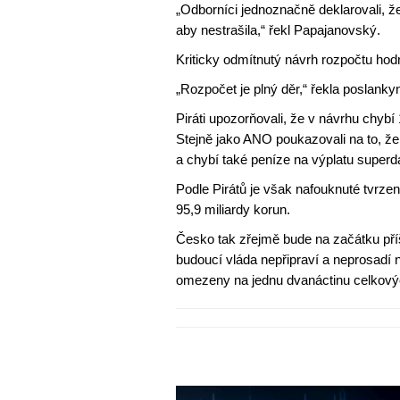
„Odborníci jednoznačně deklarovali, 
aby nestrašila,“ řekl Papajanovský.
Kriticky odmítnutý návrh rozpočtu hodno
„Rozpočet je plný děr,“ řekla poslan
Piráti upozorňovali, že v návrhu chyb
Stejně jako ANO poukazovali na to, že
a chybí také peníze na výplatu super
Podle Pirátů je však nafouknuté tvrze
95,9 miliardy korun.
Česko tak zřejmě bude na začátku pří
budoucí vláda nepřipraví a neprosadí 
omezeny na jednu dvanáctinu celkových