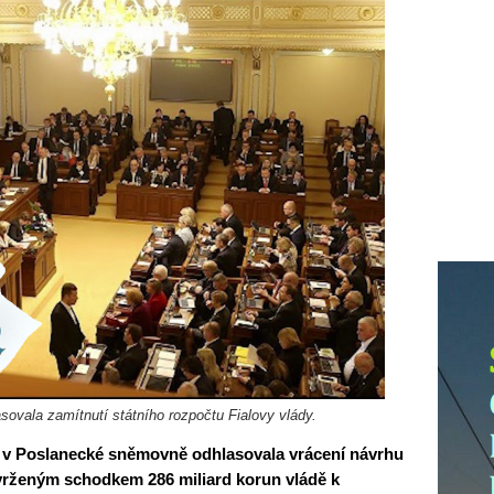
vala zamítnutí státního rozpočtu Fialovy vlády.
 v Poslanecké sněmovně odhlasovala vrácení návrhu
avrženým schodkem 286 miliard korun vládě k