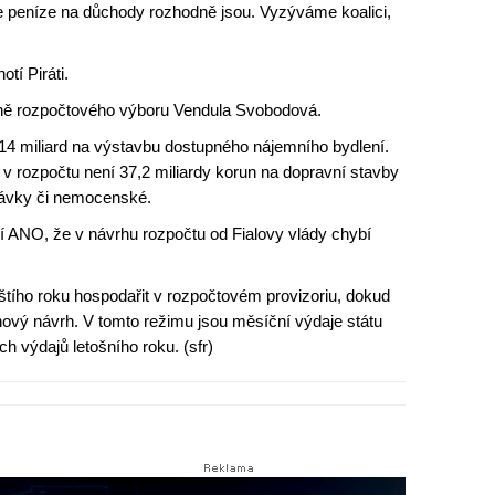
že peníze na důchody rozhodně jsou. Vyzýváme koalici,
tí Piráti.
kyně rozpočtového výboru Vendula Svobodová.
í 14 miliard na výstavbu dostupného nájemního bydlení.
 v rozpočtu není 37,2 miliardy korun na dopravní stavby
dávky či nemocenské.
ní ANO, že v návrhu rozpočtu od Fialovy vlády chybí
štího roku hospodařit v rozpočtovém provizoriu, dokud
nový návrh. V tomto režimu jsou měsíční výdaje státu
 výdajů letošního roku. (sfr)