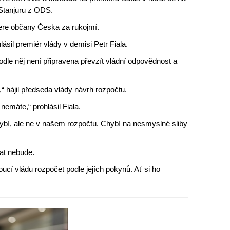
 Stanjuru z ODS.
bere občany Česka za rukojmí.
lásil premiér vlády v demisi Petr Fiala.
le něj není připravena převzít vládní odpovědnost a
,“ hájil předseda vlády návrh rozpočtu.
nemáte,“ prohlásil Fiala.
ybí, ale ne v našem rozpočtu. Chybí na nesmyslné sliby
at nebude.
cí vládu rozpočet podle jejích pokynů. Ať si ho