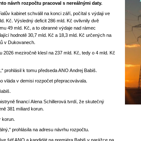
nto návrh rozpočtu pracoval s nereálnými daty.
alův kabinet schválil na konci září, počítal s výdaji ve
d. Kč. Výsledný deficit 286 mld. Kč ovlivnily dvě
u 49 mld. Kč, a to obranné výdaje nad rámec
ící hodnotě 30,7 mld. Kč a 18,3 mld. Kč určených na
jů v Dukovanech.
 2026 meziročně klesl na 237 mld. Kč, tedy o 4 mld. Kč
t,“ prohlásil k tomu předseda ANO Andrej Babiš.
eho vláda v demisi rozpočet přepracovávala.
Babiš.
ryně financí Alena Schillerová tvrdí, že skutečný
ně 381 miliard korun.
y korun.
lný,“ prohlásila na adresu návrhu rozpočtu.
dříve šéf ANO a kandidát na premiéra Babiš v narážce na