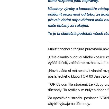
tomu rozpočtu jsou nepravdy.
Všechny výroky a komentáře zástupců
odklonit pozornost od toho, že koa
převzít vládní odpovědnost kvůli 
naše občany za rukojmí.
To je ta skutečná podstata všech tě
Ministr financí Stanjura přirovnává n
„Celé divadlo budoucí vládní koalice
vyšší deficit, začínáme rozhazovat,“ z
„Nová vláda si má sestavit vlastní rozp
poslaneckého klubu TOP 09 Jan Jako
TOP 09 odmítla strašení, že kdyby pro
důchody. To tvrdila v minulých dnech S
Za vyvolávání strachu poslanec STAN
chybí i výdaje na důchody.