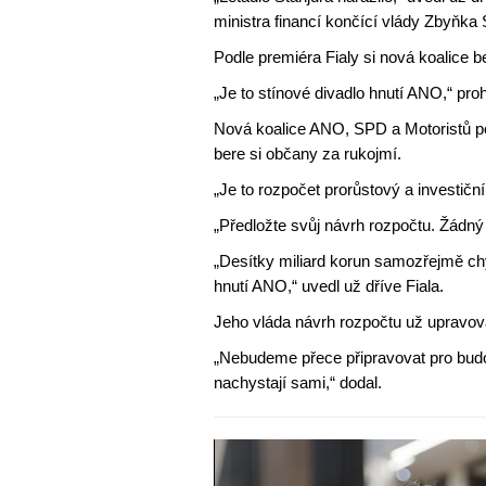
ministra financí končící vlády Zbyňka
Podle premiéra Fialy si nová koalice 
„Je to stínové divadlo hnutí ANO,“ proh
Nová koalice ANO, SPD a Motoristů pod
bere si občany za rukojmí.
„Je to rozpočet prorůstový a investiční
„Předložte svůj návrh rozpočtu. Žádný 
„Desítky miliard korun samozřejmě ch
hnutí ANO,“ uvedl už dříve Fiala.
Jeho vláda návrh rozpočtu už upravov
„Nebudeme přece připravovat pro budou
nachystají sami,“ dodal.