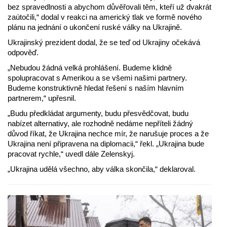
bez spravedlnosti a abychom důvěřovali těm, kteří už dvakrát
zaútočili,“ dodal v reakci na americký tlak ve formě nového
plánu na jednání o ukončení ruské války na Ukrajině.
Ukrajinský prezident dodal, že se teď od Ukrajiny očekává
odpověď.
„Nebudou žádná velká prohlášení. Budeme klidně
spolupracovat s Amerikou a se všemi našimi partnery.
Budeme konstruktivně hledat řešení s naším hlavním
partnerem,“ upřesnil.
„Budu předkládat argumenty, budu přesvědčovat, budu
nabízet alternativy, ale rozhodně nedáme nepříteli žádný
důvod říkat, že Ukrajina nechce mír, že narušuje proces a že
Ukrajina není připravena na diplomacii,“ řekl. „Ukrajina bude
pracovat rychle,“ uvedl dále Zelenskyj.
„Ukrajina udělá všechno, aby válka skončila,“ deklaroval.