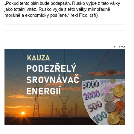
„Pokud tento plán bude podepsán, Rusko vyjde z této války
jako totální vítěz. Rusko vyjde z této války mimořádně
morálně a ekonomicky posílené,“ řekl Fico. (sfr)