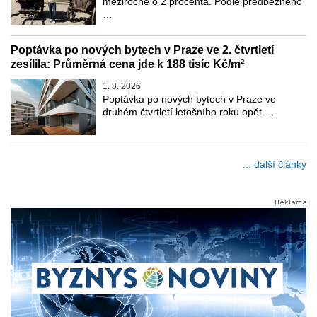
meziročně o 2 procenta. Podle předběžného
…
Poptávka po nových bytech v Praze ve 2. čtvrtletí
zesílila: Průměrná cena jde k 188 tisíc Kč/m²
1. 8. 2026
Poptávka po nových bytech v Praze ve
druhém čtvrtletí letošního roku opět …
... další články