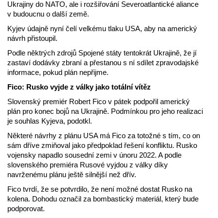
Ukrajiny do NATO, ale i rozšiřování Severoatlantické aliance
v budoucnu o další země.
Kyjev údajně nyní čelí velkému tlaku USA, aby na americký
návrh přistoupil.
Podle něktrých zdrojů Spojené státy tentokrát Ukrajině, že jí
zastaví dodávky zbraní a přestanou s ní sdílet zpravodajské
informace, pokud plán nepřijme.
Fico: Rusko vyjde z války jako totální vítěz
Slovenský premiér Robert Fico v pátek podpořil americký
plán pro konec bojů na Ukrajině. Podmínkou pro jeho realizaci
je souhlas Kyjeva, podotkl.
Některé návrhy z plánu USA má Fico za totožné s tím, co on
sám dříve zmiňoval jako předpoklad řešení konfliktu. Rusko
vojensky napadlo sousední zemi v únoru 2022. A podle
slovenského premiéra Rusové vyjdou z války díky
navrženému plánu ještě silnější než dřív.
Fico tvrdí, že se potvrdilo, že není možné dostat Rusko na
kolena. Dohodu označil za bombastický materiál, který bude
podporovat.