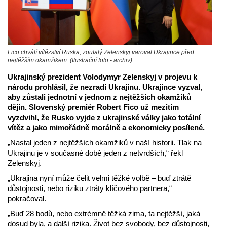
Fico chválí vítězství Ruska, zoufalý Zelenskyj varoval Ukrajince před
nejtěžším okamžikem. (Ilustrační foto - archiv).
Ukrajinský prezident Volodymyr Zelenskyj v projevu k
národu prohlásil, že nezradí Ukrajinu. Ukrajince vyzval,
aby zůstali jednotní v jednom z nejtěžších okamžiků
dějin. Slovenský premiér Robert Fico už mezitím
vyzdvihl, že Rusko vyjde z ukrajinské války jako totální
vítěz a jako mimořádně morálně a ekonomicky posílené.
„Nastal jeden z nejtěžších okamžiků v naší historii. Tlak na
Ukrajinu je v současné době jeden z netvrdších,“ řekl
Zelenskyj.
„Ukrajina nyní může čelit velmi těžké volbě – buď ztrátě
důstojnosti, nebo riziku ztráty klíčového partnera,“
pokračoval.
„Buď 28 bodů, nebo extrémně těžká zima, ta nejtěžší, jaká
dosud byla, a další rizika. Život bez svobody, bez důstojnosti,