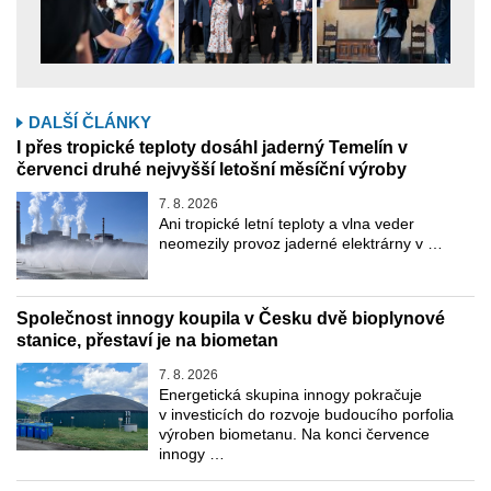
DALŠÍ ČLÁNKY
I přes tropické teploty dosáhl jaderný Temelín v
červenci druhé nejvyšší letošní měsíční výroby
7. 8. 2026
Ani tropické letní teploty a vlna veder
neomezily provoz jaderné elektrárny v …
Společnost innogy koupila v Česku dvě bioplynové
stanice, přestaví je na biometan
7. 8. 2026
Energetická skupina innogy pokračuje
v investicích do rozvoje budoucího porfolia
výroben biometanu. Na konci července
innogy …