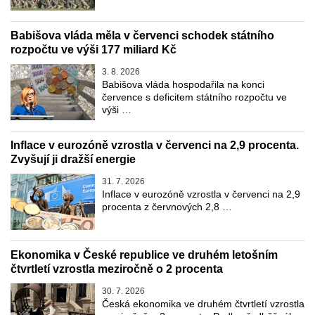
Babišova vláda měla v červenci schodek státního
rozpočtu ve výši 177 miliard Kč
3. 8. 2026
Babišova vláda hospodařila na konci
července s deficitem státního rozpočtu ve
výši …
Inflace v eurozóně vzrostla v červenci na 2,9 procenta.
Zvyšují ji dražší energie
31. 7. 2026
Inflace v eurozóně vzrostla v červenci na 2,9
procenta z červnových 2,8 …
Ekonomika v České republice ve druhém letošním
čtvrtletí vzrostla meziročně o 2 procenta
30. 7. 2026
Česká ekonomika ve druhém čtvrtletí vzrostla