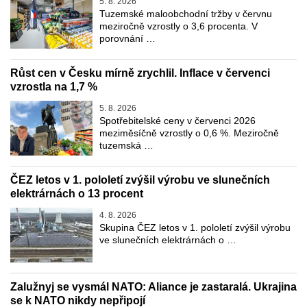
5. 8. 2026
Tuzemské maloobchodní tržby v červnu
meziročně vzrostly o 3,6 procenta. V
porovnání …
Růst cen v Česku mírně zrychlil. Inflace v červenci
vzrostla na 1,7 %
5. 8. 2026
Spotřebitelské ceny v červenci 2026
meziměsíčně vzrostly o 0,6 %. Meziročně
tuzemská …
ČEZ letos v 1. pololetí zvýšil výrobu ve slunečních
elektrárnách o 13 procent
4. 8. 2026
Skupina ČEZ letos v 1. pololetí zvýšil výrobu
ve slunečních elektrárnách o …
Zalužnyj se vysmál NATO: Aliance je zastaralá. Ukrajina
se k NATO nikdy nepřipojí