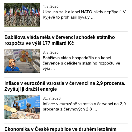
4. 8. 2026
Ukrajina se k alianci NATO nikdy nepřipojí. V
Kyjevě to prohlásil bývalý …
Babišova vláda měla v červenci schodek státního
rozpočtu ve výši 177 miliard Kč
3. 8. 2026
Babišova vláda hospodařila na konci
července s deficitem státního rozpočtu ve
výši …
Inflace v eurozóně vzrostla v červenci na 2,9 procenta.
Zvyšují ji dražší energie
31. 7. 2026
Inflace v eurozóně vzrostla v červenci na 2,9
procenta z červnových 2,8 …
Ekonomika v České republice ve druhém letošním