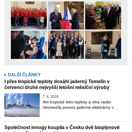
DALŠÍ ČLÁNKY
I přes tropické teploty dosáhl jaderný Temelín v
červenci druhé nejvyšší letošní měsíční výroby
7. 8. 2026
Ani tropické letní teploty a vlna veder
neomezily provoz jaderné elektrárny v …
Společnost innogy koupila v Česku dvě bioplynové