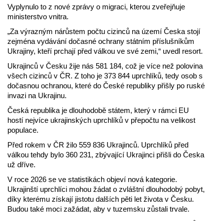
Vyplynulo to z nové zprávy o migraci, kterou zveřejňuje
ministerstvo vnitra.
„Za výrazným nárůstem počtu cizinců na území Česka stojí
zejména vydávání dočasné ochrany státním příslušníkům
Ukrajiny, kteří prchají před válkou ve své zemi,“ uvedl resort.
Ukrajinců v Česku žije nás 581 184, což je více než polovina
všech cizinců v ČR. Z toho je 373 844 uprchlíků, tedy osob s
dočasnou ochranou, které do České republiky přišly po ruské
invazi na Ukrajinu.
Česká republika je dlouhodobě státem, který v rámci EU
hostí nejvíce ukrajinských uprchlíků v přepočtu na velikost
populace.
Před rokem v ČR žilo 559 836 Ukrajinců. Uprchlíků před
válkou tehdy bylo 360 231, zbývající Ukrajinci přišli do Česka
už dříve.
V roce 2026 se ve statistikách objeví nová kategorie.
Ukrajinští uprchlíci mohou žádat o zvláštní dlouhodobý pobyt,
díky kterému získají jistotu dalších pěti let života v Česku.
Budou také moci zažádat, aby v tuzemsku zůstali trvale.