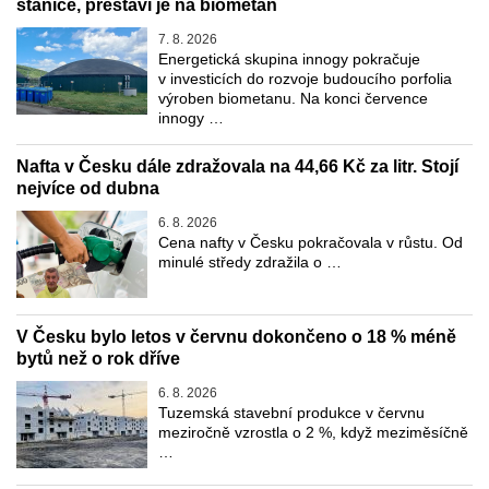
stanice, přestaví je na biometan
7. 8. 2026
Energetická skupina innogy pokračuje
v investicích do rozvoje budoucího porfolia
výroben biometanu. Na konci července
innogy …
Nafta v Česku dále zdražovala na 44,66 Kč za litr. Stojí
nejvíce od dubna
6. 8. 2026
Cena nafty v Česku pokračovala v růstu. Od
minulé středy zdražila o …
V Česku bylo letos v červnu dokončeno o 18 % méně
bytů než o rok dříve
6. 8. 2026
Tuzemská stavební produkce v červnu
meziročně vzrostla o 2 %, když meziměsíčně
…