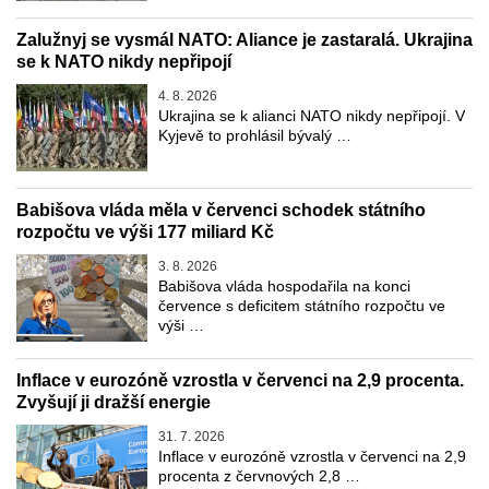
Zalužnyj se vysmál NATO: Aliance je zastaralá. Ukrajina
se k NATO nikdy nepřipojí
4. 8. 2026
Ukrajina se k alianci NATO nikdy nepřipojí. V
Kyjevě to prohlásil bývalý …
Babišova vláda měla v červenci schodek státního
rozpočtu ve výši 177 miliard Kč
3. 8. 2026
Babišova vláda hospodařila na konci
července s deficitem státního rozpočtu ve
výši …
Inflace v eurozóně vzrostla v červenci na 2,9 procenta.
Zvyšují ji dražší energie
31. 7. 2026
Inflace v eurozóně vzrostla v červenci na 2,9
procenta z červnových 2,8 …