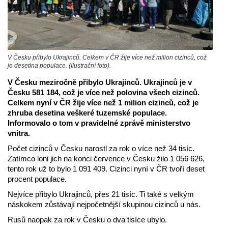
V Česku přibylo Ukrajinců. Celkem v ČR žije více než milion cizinců, což
je desetina populace. (Ilustrační foto).
V Česku meziročně přibylo Ukrajinců. Ukrajinců je v
Česku 581 184, což je více než polovina všech cizinců.
Celkem nyní v ČR žije více než 1 milion cizinců, což je
zhruba desetina veškeré tuzemské populace.
Informovalo o tom v pravidelné zprávě ministerstvo
vnitra.
Počet cizinců v Česku narostl za rok o více než 34 tisíc.
Zatímco loni jich na konci července v Česku žilo 1 056 626,
tento rok už to bylo 1 091 409. Cizinci nyní v ČR tvoří deset
procent populace.
Nejvíce přibylo Ukrajinců, přes 21 tisíc. Ti také s velkým
náskokem zůstávají nejpočetnější skupinou cizinců u nás.
Rusů naopak za rok v Česku o dva tisíce ubylo.