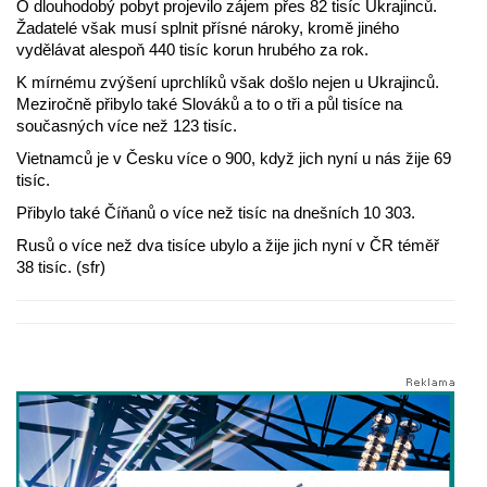
O dlouhodobý pobyt projevilo zájem přes 82 tisíc Ukrajinců.
Žadatelé však musí splnit přísné nároky, kromě jiného
vydělávat alespoň 440 tisíc korun hrubého za rok.
K mírnému zvýšení uprchlíků však došlo nejen u Ukrajinců.
Meziročně přibylo také Slováků a to o tři a půl tisíce na
současných více než 123 tisíc.
Vietnamců je v Česku více o 900, když jich nyní u nás žije 69
tisíc.
Přibylo také Číňanů o více než tisíc na dnešních 10 303.
Rusů o více než dva tisíce ubylo a žije jich nyní v ČR téměř
38 tisíc. (sfr)