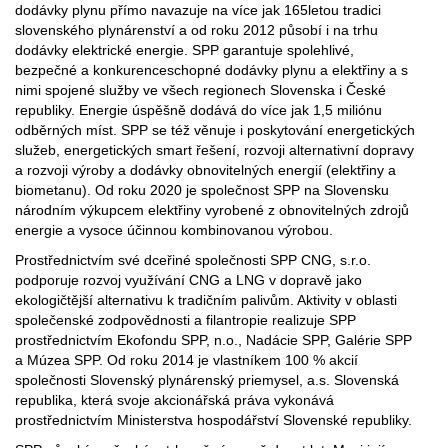
dodávky plynu přímo navazuje na více jak 165letou tradici
slovenského plynárenství a od roku 2012 působí i na trhu
dodávky elektrické energie. SPP garantuje spolehlivé,
bezpečné a konkurenceschopné dodávky plynu a elektřiny a s
nimi spojené služby ve všech regionech Slovenska i České
republiky. Energie úspěšně dodává do více jak 1,5 miliónu
odběrných míst. SPP se též věnuje i poskytování energetických
služeb, energetických smart řešení, rozvoji alternativní dopravy
a rozvoji výroby a dodávky obnovitelných energií (elektřiny a
biometanu). Od roku 2020 je společnost SPP na Slovensku
národním výkupcem elektřiny vyrobené z obnovitelných zdrojů
energie a vysoce účinnou kombinovanou výrobou.
Prostřednictvím své dceřiné společnosti SPP CNG, s.r.o.
podporuje rozvoj využívání CNG a LNG v dopravě jako
ekologičtější alternativu k tradičním palivům. Aktivity v oblasti
společenské zodpovědnosti a filantropie realizuje SPP
prostřednictvím Ekofondu SPP, n.o., Nadácie SPP, Galérie SPP
a Múzea SPP. Od roku 2014 je vlastníkem 100 % akcií
společnosti Slovenský plynárenský priemysel, a.s. Slovenská
republika, která svoje akcionářská práva vykonává
prostřednictvím Ministerstva hospodářství Slovenské republiky.