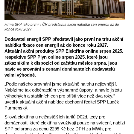
Firma SPP jako první v ČR představila akční nabídku cen energií až do
konce roku 2027.
Dodavatel energií SPP představil jako první na trhu akční
nabídku fixace cen energií až do konce roku 2027.
Aktuální akční produkty SPP Elektřina online srpen 2025,
respektive SPP Plyn online srpen 2025, které jsou
zákazníkům k dispozici od začátku měsíce srpna, jsou
navíc ve srovnání s cenami dominantních dodavatelů
velmi výhodné.
„Podle našeho srovnání jsme aktuálně na trhu nejlevnější.
Nabízíme tak odběratelům významné úspory, a navíc jistotu
výhodných a stabilních cen pro příští více než dva roky,“
uvedl k aktuální akční nabídce obchodní ředitel SPP Luděk
Purmenský.
Silová elektřina u nejčastějších tarifů D02d, tedy pro
domácnosti, které elektřinu využívají pouze na svícení, nabízí
SPP od srpna za cenu 2299 Kč bez DPH za MWh, pro