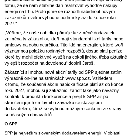
tomu, že se nám stabilně daří realizovat výhodné nákupy
energií na trhu. Proto jsme se rozhodli nabídnout novým
zákazníkům velmi výhodné podmínky až do konce roku
2027.“
„Věříme, že naše nabídka přiměje ke změně dodavatele
zejména ty zákazníky, kteří mají standardní fixní tarify, nebo
smlouvy na dobu neurčitou. Tito lidé na energiích, které tvoří
významnou položku rodinných rozpočtů, dosud platí peníze,
které by mohli efektivně využít na cokoli jiného, třeba aktuálně
vylepšit rozpočet na dovolenou“ doplnil Jaroš.
Zákazníci si mohou nové akční tarify od SPP sjednat zatím
výhradně on-line na stránkách www.spp.cz. Vzhledem
k tomu, že současná akční nabídka fixace platí až do konce
roku 2027, mohou si ji zákazníci zařídit také jako návazný
kontrakt k produktu konkurence a přejít k SPP až po
skončení jejich smluvního závazku se stávajícím
dodavatelem, čímž se vyhnou možným sankcím ze strany
současných dodavatelů.
O SPP
SPP je největším slovenským dodavatelem energií. V oblasti