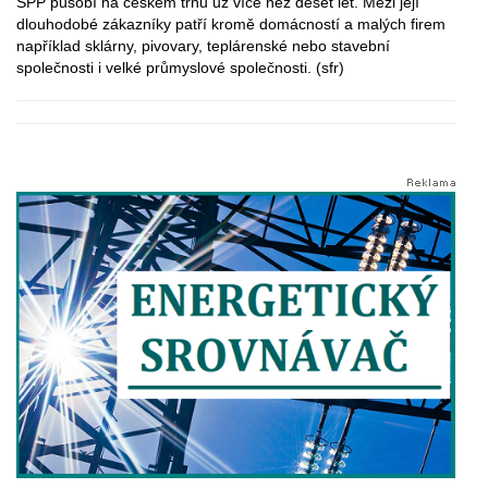
SPP působí na českém trhu už více než deset let. Mezi její
dlouhodobé zákazníky patří kromě domácností a malých firem
například sklárny, pivovary, teplárenské nebo stavební
společnosti i velké průmyslové společnosti. (sfr)