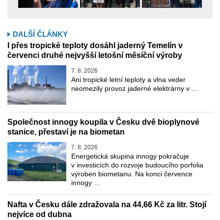
DALŠÍ ČLÁNKY
I přes tropické teploty dosáhl jaderný Temelín v
červenci druhé nejvyšší letošní měsíční výroby
7. 8. 2026
Ani tropické letní teploty a vlna veder
neomezily provoz jaderné elektrárny v …
Společnost innogy koupila v Česku dvě bioplynové
stanice, přestaví je na biometan
7. 8. 2026
Energetická skupina innogy pokračuje
v investicích do rozvoje budoucího porfolia
výroben biometanu. Na konci července
innogy …
Nafta v Česku dále zdražovala na 44,66 Kč za litr. Stojí
nejvíce od dubna