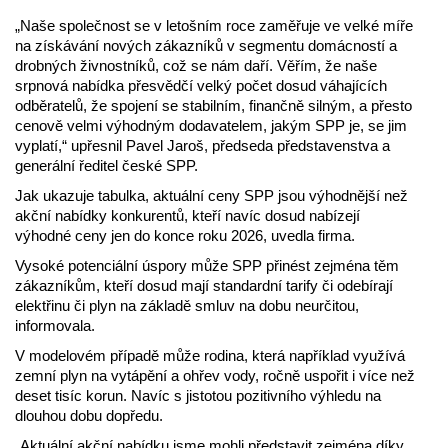
„Naše společnost se v letošním roce zaměřuje ve velké míře
na získávání nových zákazníků v segmentu domácností a
drobných živnostníků, což se nám daří. Věřím, že naše
srpnová nabídka přesvědčí velký počet dosud váhajících
odběratelů, že spojení se stabilním, finančně silným, a přesto
cenově velmi výhodným dodavatelem, jakým SPP je, se jim
vyplatí,“ upřesnil Pavel Jaroš, předseda představenstva a
generální ředitel české SPP.
Jak ukazuje tabulka, aktuální ceny SPP jsou výhodnější než
akční nabídky konkurentů, kteří navíc dosud nabízejí
výhodné ceny jen do konce roku 2026, uvedla firma.
Vysoké potenciální úspory může SPP přinést zejména těm
zákazníkům, kteří dosud mají standardní tarify či odebírají
elektřinu či plyn na základě smluv na dobu neurčitou,
informovala.
V modelovém případě může rodina, která například využívá
zemní plyn na vytápění a ohřev vody, ročně uspořit i více než
deset tisíc korun. Navíc s jistotou pozitivního výhledu na
dlouhou dobu dopředu.
„Aktuální akční nabídku jsme mohli představit zejména díky