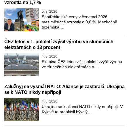
vzrostla na 1,7 %
5. 8. 2026
Spotřebitelské ceny v červenci 2026
meziměsíčně vzrostly o 0,6 %. Meziročně
tuzemská …
ČEZ letos v 1. pololetí zvýšil výrobu ve slunečních
elektrárnách o 13 procent
4. 8. 2026
Skupina ČEZ letos v 1. pololetí zvýšil výrobu
ve slunečních elektrárnách o …
Zalužnyj se vysmál NATO: Aliance je zastaralá. Ukrajina
se k NATO nikdy nepřipojí
4. 8. 2026
Ukrajina se k alianci NATO nikdy nepřipojí. V
Kyjevě to prohlásil bývalý …