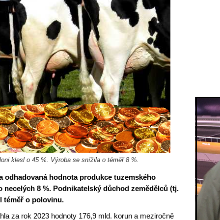
ni klesl o 45 %. Výroba se snížila o téměř 8 %.
la odhadovaná hodnota produkce tuzemského
o necelých 8 %. Podnikatelský důchod zemědělců (tj.
l téměř o polovinu.
la za rok 2023 hodnoty 176,9 mld. korun a meziročně