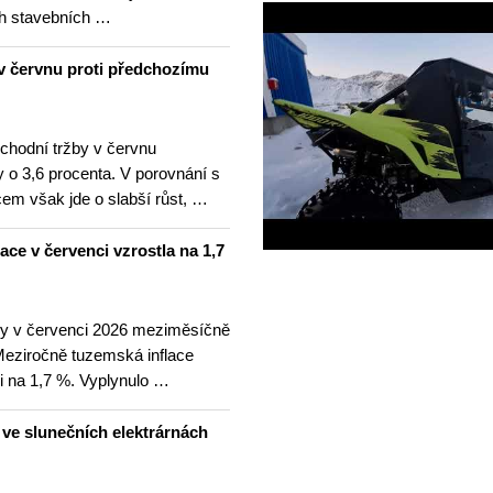
h stavebních …
v červnu proti předchozímu
hodní tržby v červnu
 o 3,6 procenta. V porovnání s
m však jde o slabší růst, …
lace v červenci vzrostla na 1,7
ny v červenci 2026 meziměsíčně
 Meziročně tuzemská inflace
i na 1,7 %. Vyplynulo …
u ve slunečních elektrárnách