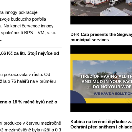
na innogy pokračuje
ozvoje budoucího porfolia
. Na konci července innogy
 společností BPS – VM, s.r.o.
DFK Cab presents the Segway S
 …
municipal services
6 Kč za litr. Stojí nejvíce od
u pokračovala v růstu. Od
žila o 76 haléřů na v průměru
…
čeno o 18 % méně bytů než o
Kabina na terénní čtyřkolce za
í produkce v červnu meziročně
Ochrání před sněhem i chlad
yž meziměsíčně byla nižší o 0,3