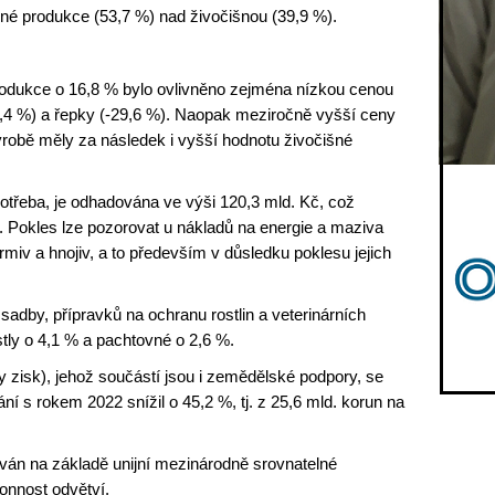
inné produkce (53,7 %) nad živočišnou (39,9 %).
produkce o 16,8 % bylo ovlivněno zejména nízkou cenou
2,4 %) a řepky (-29,6 %). Naopak meziročně vyšší ceny
ýrobě měly za následek i vyšší hodnotu živočišné
potřeba, je odhadována ve výši 120,3 mld. Kč, což
. Pokles lze pozorovat u nákladů na energie a maziva
miv a hnojiv, a to především v důsledku poklesu jejich
sadby, přípravků na ochranu rostlin a veterinárních
ly o 4,1 % a pachtovné o 2,6 %.
 zisk), jehož součástí jsou i zemědělské podpory, se
í s rokem 2022 snížil o 45,2 %, tj. z 25,6 mld. korun na
án na základě unijní mezinárodně srovnatelné
onnost odvětví.