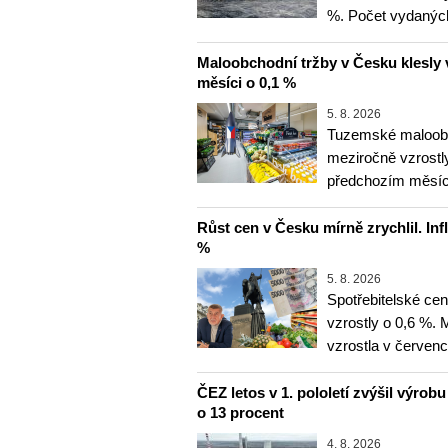
%. Počet vydanýc
Maloobchodní tržby v Česku klesly 
měsíci o 0,1 %
5. 8. 2026
Tuzemské maloobc
meziročně vzrostly
předchozím měsíce
Růst cen v Česku mírně zrychlil. Inf
%
5. 8. 2026
Spotřebitelské ce
vzrostly o 0,6 %.
vzrostla v červenc
ČEZ letos v 1. pololetí zvýšil výrob
o 13 procent
4. 8. 2026