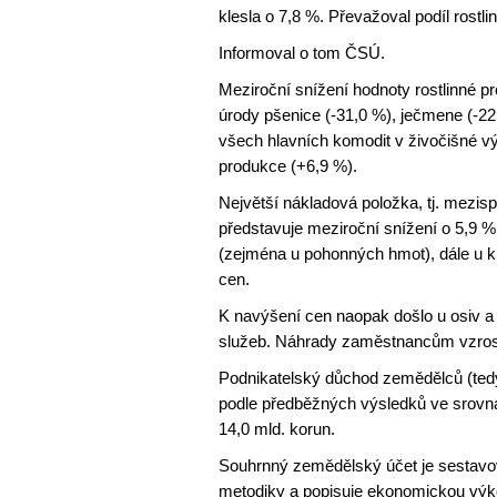
klesla o 7,8 %. Převažoval podíl rostl
Informoval o tom ČSÚ.
Meziroční snížení hodnoty rostlinné 
úrody pšenice (-31,0 %), ječmene (-2
všech hlavních komodit v živočišné v
produkce (+6,9 %).
Největší nákladová položka, tj. mezis
představuje meziroční snížení o 5,9 %
(zejména u pohonných hmot), dále u kr
cen.
K navýšení cen naopak došlo u osiv a 
služeb. Náhrady zaměstnancům vzrost
Podnikatelský důchod zemědělců (tedy
podle předběžných výsledků ve srovnán
14,0 mld. korun.
Souhrnný zemědělský účet je sestavov
metodiky a popisuje ekonomickou výk