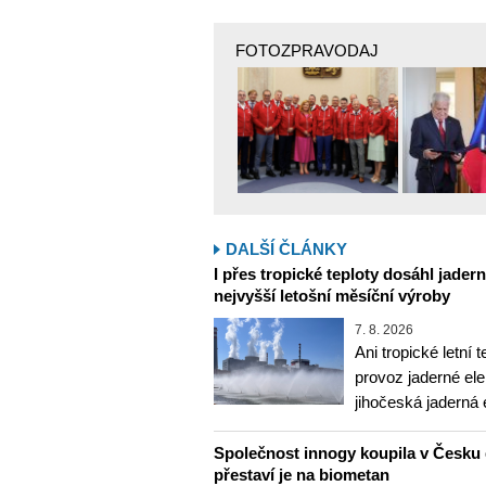
FOTOZPRAVODAJ
DALŠÍ ČLÁNKY
I přes tropické teploty dosáhl jader
nejvyšší letošní měsíční výroby
7. 8. 2026
Ani tropické letní 
provoz jaderné ele
jihočeská jaderná 
Společnost innogy koupila v Česku 
přestaví je na biometan