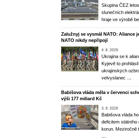
Skupina ČEZ letos 
slunečních elektrá
hraje ve výrobě b
Zalužnyj se vysmál NATO: Aliance je
NATO nikdy nepřipojí
4. 8. 2026
Ukrajina se k alia
Kyjevě to prohlásil
ukrajinských ozbr
velvyslanec …
Babišova vláda měla v červenci sch
výši 177 miliard Kč
3. 8. 2026
Babišova vláda ho
deficitem státního
korun. Meziročně 
…