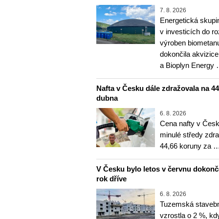
7. 8. 2026
Energetická skupi
v investicích do r
výroben biometanu
dokončila akvizice
a Bioplyn Energy
Nafta v Česku dále zdražovala na 44,6
dubna
6. 8. 2026
Cena nafty v Česk
minulé středy zdra
44,66 koruny za 
V Česku bylo letos v červnu dokon
rok dříve
6. 8. 2026
Tuzemská stavebn
vzrostla o 2 %, kd