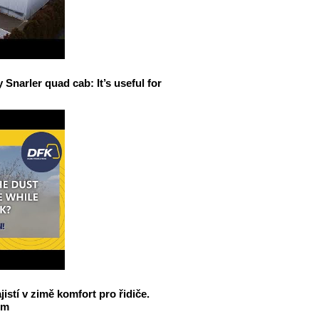
narler quad cab: It’s useful for
jistí v zimě komfort pro řidiče.
em