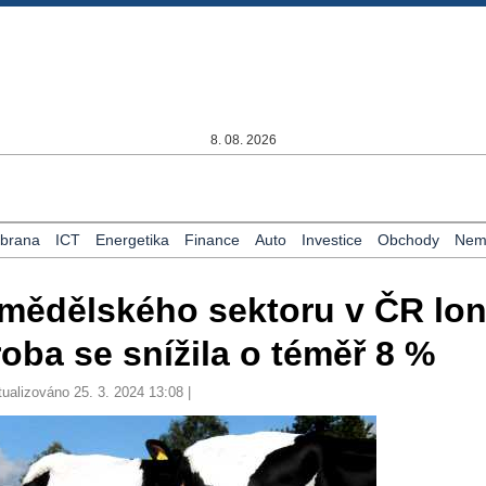
8. 08. 2026
brana
ICT
Energetika
Finance
Auto
Investice
Obchody
Nemo
mědělského sektoru v ČR lon
roba se snížila o téměř 8 %
tualizováno 25. 3. 2024 13:08 |