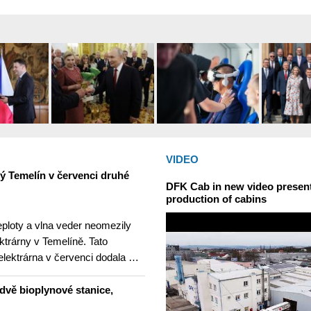
VIDEO
ný Temelín v červenci druhé
DFK Cab in new video presents
production of cabins
teploty a vlna veder neomezily
ktrárny v Temelíně. Tato
elektrárna v červenci dodala …
dvě bioplynové stanice,