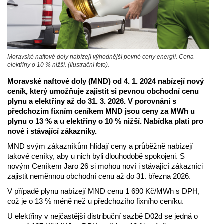
Moravské naftové doly nabízejí výhodnější pevné ceny energií. Cena
elektřiny o 10 % nižší. (Ilustrační foto).
Moravské naftové doly (MND) od 4. 1. 2024 nabízejí nový
ceník, který umožňuje zajistit si pevnou obchodní cenu
plynu a elektřiny až do 31. 3. 2026. V porovnání s
předchozím fixním ceníkem MND jsou ceny za MWh u
plynu o 13 % a u elektřiny o 10 % nižší. Nabídka platí pro
nové i stávající zákazníky.
MND svým zákazníkům hlídají ceny a průběžně nabízejí
takové ceníky, aby u nich byli dlouhodobě spokojeni. S
novým Ceníkem Jaro 26 si mohou noví i stávající zákazníci
zajistit neměnnou obchodní cenu až do 31. března 2026.
V případě plynu nabízejí MND cenu 1 690 Kč/MWh s DPH,
což je o 13 % méně než u předchozího fixního ceníku.
U elektřiny v nejčastější distribuční sazbě D02d se jedná o