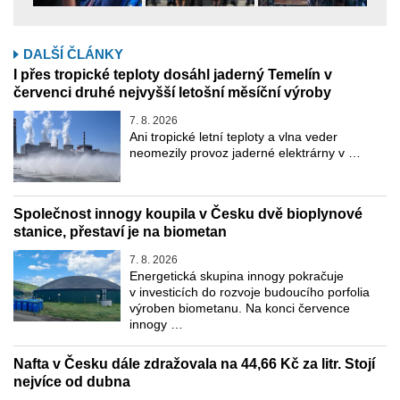
DALŠÍ ČLÁNKY
I přes tropické teploty dosáhl jaderný Temelín v
červenci druhé nejvyšší letošní měsíční výroby
7. 8. 2026
Ani tropické letní teploty a vlna veder
neomezily provoz jaderné elektrárny v …
Společnost innogy koupila v Česku dvě bioplynové
stanice, přestaví je na biometan
7. 8. 2026
Energetická skupina innogy pokračuje
v investicích do rozvoje budoucího porfolia
výroben biometanu. Na konci července
innogy …
Nafta v Česku dále zdražovala na 44,66 Kč za litr. Stojí
nejvíce od dubna