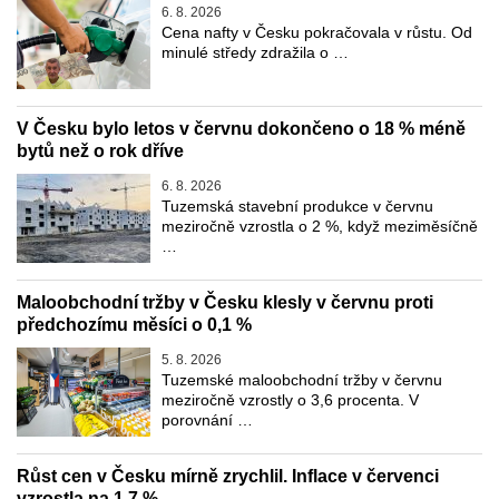
6. 8. 2026
Cena nafty v Česku pokračovala v růstu. Od
minulé středy zdražila o …
V Česku bylo letos v červnu dokončeno o 18 % méně
bytů než o rok dříve
6. 8. 2026
Tuzemská stavební produkce v červnu
meziročně vzrostla o 2 %, když meziměsíčně
…
Maloobchodní tržby v Česku klesly v červnu proti
předchozímu měsíci o 0,1 %
5. 8. 2026
Tuzemské maloobchodní tržby v červnu
meziročně vzrostly o 3,6 procenta. V
porovnání …
Růst cen v Česku mírně zrychlil. Inflace v červenci
vzrostla na 1,7 %