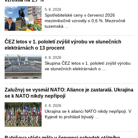
5. 8. 2026
Spotřebitelské ceny v červenci 2026
meziměsíčně vzrostly o 0,6 %. Meziročně
tuzemská …
ČEZ letos v 1. pololetí zvýšil výrobu ve slunečních
elektrárnách o 13 procent
4. 8. 2026
Skupina ČEZ letos v 1. pololetí zvýšil výrobu
ve slunečních elektrárnách o …
Zalužnyj se vysmál NATO: Aliance je zastaralá. Ukrajina
se k NATO nikdy nepřipojí
4. 8. 2026
Ukrajina se k alianci NATO nikdy nepřipojí. V
Kyjevě to prohlásil bývalý …
Babišova vláda měla v červenci schodek státního