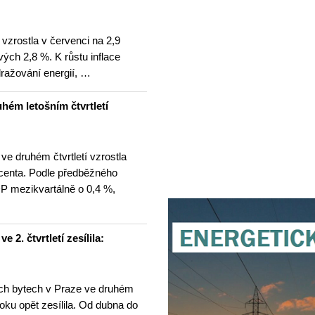
 vzrostla v červenci na 2,9
ých 2,8 %. K růstu inflace
dražování energií, …
hém letošním čtvrtletí
e druhém čtvrtletí vzrostla
centa. Podle předběžného
P mezikvartálně o 0,4 %,
2. čtvrtletí zesílila:
ch bytech v Praze ve druhém
 roku opět zesílila. Od dubna do