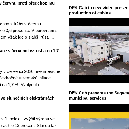
v červnu proti předchozímu
DFK Cab in new video presents
production of cabins
hodní tržby v červnu
 o 3,6 procenta. V porovnání s
m však jde o slabší růst, …
lace v červenci vzrostla na 1,7
ny v červenci 2026 meziměsíčně
 Meziročně tuzemská inflace
i na 1,7 %. Vyplynulo …
DFK Cab presents the Segway S
u ve slunečních elektrárnách
municipal services
v 1. pololetí zvýšil výrobu ve
rnách o 13 procent. Slunce tak