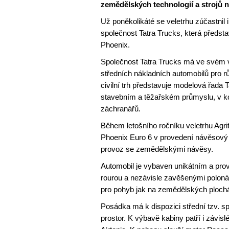
zemědělských technologií a strojů n
Už poněkolikáté se veletrhu zúčastnil 
společnost Tatra Trucks, která předsta
Phoenix.
Společnost Tatra Trucks má ve svém v
středních nákladních automobilů pro rů
civilní trh představuje modelová řada 
stavebním a těžařském průmyslu, v kom
záchranářů.
Během letošního ročníku veletrhu Agrit
Phoenix Euro 6 v provedení návěsový
provoz se zemědělskými návěsy.
Automobil je vybaven unikátním a pr
rourou a nezávisle zavěšenými polon
pro pohyb jak na zemědělských plochác
Posádka má k dispozici střední tzv. s
prostor. K výbavě kabiny patří i závis