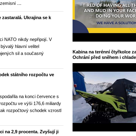
ezemisní …
 zastaralá. Ukrajina se k
nci NATO nikdy nepřipojí. V
 bývalý hlavní velitel
Kabina na terénní čtyřkolce za
ojených sil a současný
Ochrání před sněhem i chlad
odek státního rozpočtu ve
spodařila na konci července s
 rozpočtu ve výši 176,6 miliardy
tak rozpočtový schodek vzrostl
i na 2,9 procenta. Zvyšují ji