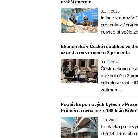
dražší energie
31. 7. 2026
Inflace v eurozóně
procenta z červnov
nejvíce přispělo z
Ekonomika v České republice ve dru
vzrostla meziročně o 2 procenta
30. 7. 2026
Česká ekonomika v
meziročně o 2 pro
odhadu vzrostl HD
zatímco …
Poptávka po nových bytech v Praze ve 
Průměrná cena jde k 188 tisíc Kč/m²
1. 8. 2026
Poptávka po nový
čtvrtletí letošního