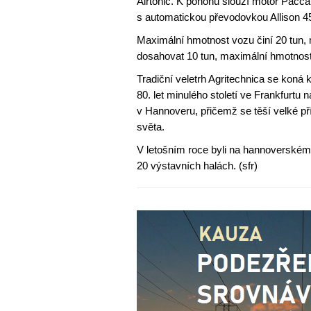
Airtonic. K pohonu slouží motor Pacca
s automatickou převodovkou Allison 
Maximální hmotnost vozu činí 20 tun,
dosahovat 10 tun, maximální hmotnost 
Tradiční veletrh Agritechnica se koná 
80. let minulého století ve Frankfurtu
v Hannoveru, přičemž se těší velké pří
světa.
V letošním roce byli na hannoverském 
20 výstavních halách. (sfr)