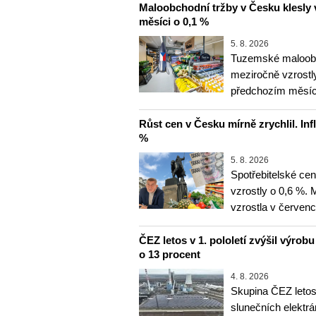
Maloobchodní tržby v Česku klesly 
měsíci o 0,1 %
5. 8. 2026
Tuzemské maloobc
meziročně vzrostly
předchozím měsíce
Růst cen v Česku mírně zrychlil. Inf
%
5. 8. 2026
Spotřebitelské ce
vzrostly o 0,6 %.
vzrostla v červenc
ČEZ letos v 1. pololetí zvýšil výrob
o 13 procent
4. 8. 2026
Skupina ČEZ letos 
slunečních elektrá