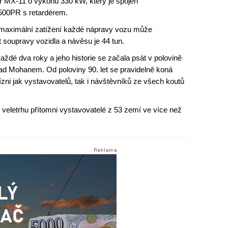
r MX-11 o výkonu 330 kW, který je spojen
4500PR s retardérem.
 maximální zatížení každé nápravy vozu může
soupravy vozidla a návěsu je 44 tun.
každé dva roky a jeho historie se začala psát v polovině
 nad Mohanem. Od poloviny 90. let se pravidelně koná
zni jak vystavovatelů, tak i návštěvníků ze všech koutů
veletrhu přítomni vystavovatelé z 53 zemí ve více než