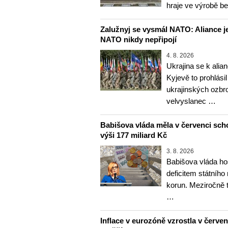
hraje ve výrobě b
Zalužnyj se vysmál NATO: Aliance je
NATO nikdy nepřipojí
4. 8. 2026
Ukrajina se k alia
Kyjevě to prohlásil
ukrajinských ozbr
velvyslanec …
Babišova vláda měla v červenci sch
výši 177 miliard Kč
3. 8. 2026
Babišova vláda ho
deficitem státního
korun. Meziročně 
…
Inflace v eurozóně vzrostla v červenc