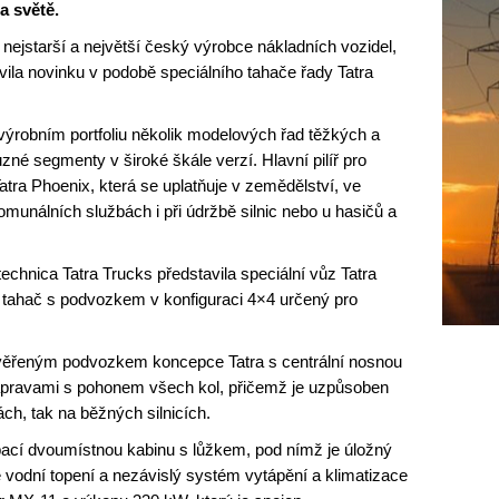
a světě.
i nejstarší a největší český výrobce nákladních vozidel,
vila novinku v podobě speciálního tahače řady Tatra
ýrobním portfoliu několik modelových řad těžkých a
zné segmenty v široké škále verzí. Hlavní pilíř pro
Tatra Phoenix, která se uplatňuje v zemědělství, ve
unálních službách i při údržbě silnic nebo u hasičů a
echnica Tatra Trucks představila speciální vůz Tatra
 tahač s podvozkem v konfiguraci 4×4 určený pro
ověřeným podvozkem koncepce Tatra s centrální nosnou
ápravami s pohonem všech kol, přičemž je uzpůsoben
h, tak na běžných silnicích.
pací dvoumístnou kabinu s lůžkem, pod nímž je úložný
lé vodní topení a nezávislý systém vytápění a klimatizace