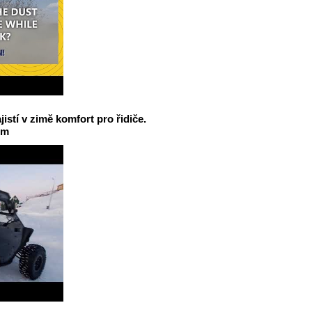
jistí v zimě komfort pro řidiče.
em