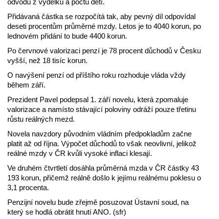
odvodů z výdělku a počtu dětí.
Přidávaná částka se rozpočítá tak, aby pevný díl odpovídal
deseti procentům průměrné mzdy. Letos je to 4040 korun, po
lednovém přidání to bude 4400 korun.
Po červnové valorizaci penzí je 78 procent důchodů v Česku
vyšší, než 18 tisíc korun.
O navýšení penzí od příštího roku rozhoduje vláda vždy
během září.
Prezident Pavel podepsal 1. září novelu, která zpomaluje
valorizace a namísto stávající poloviny odráží pouze třetinu
růstu reálných mezd.
Novela navzdory původním vládním předpokladům začne
platit až od října. Výpočet důchodů to však neovlivní, jelikož
reálné mzdy v ČR kvůli vysoké inflaci klesají.
Ve druhém čtvrtletí dosáhla průměrná mzda v ČR částky 43
193 korun, přičemž reálně došlo k jejímu reálnému poklesu o
3,1 procenta.
Penzijní novelu bude zřejmě posuzovat Ústavní soud, na
který se hodlá obrátit hnutí ANO. (sfr)