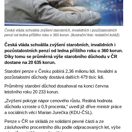
Česká vláda schválila zvýšení starobních, invalidních i pozůstalostních
penzí od ledna příštího roku o 360 korun. (Ilustrační foto: redakční koláž).
Česká vláda schválila zvýšení starobních, invalidních i
pozůstalostních penzí od ledna příštího roku o 360 korun.
Díky tomu se průměrná výše starobního důchodu v ČR
dostane na 20 635 korun.
Starobní penze v Česku pobírá 2,36 milionu lidí. Invalidní a
pozůstalostní důchody dostává dalších 479 tisíc lidí.
Průměrný starobní důchod dosahoval na konci června
letošního roku 20 233 korun.
„Zvýšení pokryje nápor cenového růstu. Reálná hodnota
důchodu vzroste o 0,9 procenta,“ uvedl již dříve ministr práce
a sociálních věcí Marian Jurečka (KDU-ČSL).
Penze v ČR se skládá ze solidární pevné části a ze
zásluhového procentního dílu podle odpracovaných let, výše