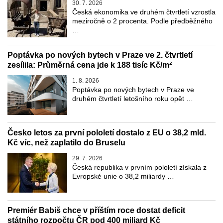
30. 7. 2026
Česká ekonomika ve druhém čtvrtletí vzrostla
meziročně o 2 procenta. Podle předběžného
…
Poptávka po nových bytech v Praze ve 2. čtvrtletí
zesílila: Průměrná cena jde k 188 tisíc Kč/m²
1. 8. 2026
Poptávka po nových bytech v Praze ve
druhém čtvrtletí letošního roku opět …
Česko letos za první pololetí dostalo z EU o 38,2 mld.
Kč víc, než zaplatilo do Bruselu
29. 7. 2026
Česká republika v prvním pololetí získala z
Evropské unie o 38,2 miliardy …
Premiér Babiš chce v příštím roce dostat deficit
státního rozpočtu ČR pod 400 miliard Kč