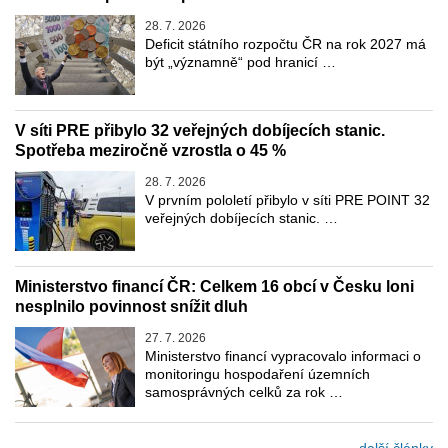
28. 7. 2026
Deficit státního rozpočtu ČR na rok 2027 má
být „významně“ pod hranicí …
V síti PRE přibylo 32 veřejných dobíjecích stanic.
Spotřeba meziročně vzrostla o 45 %
28. 7. 2026
V prvním pololetí přibylo v síti PRE POINT 32
veřejných dobíjecích stanic. …
Ministerstvo financí ČR: Celkem 16 obcí v Česku loni
nesplnilo povinnost snížit dluh
27. 7. 2026
Ministerstvo financí vypracovalo informaci o
monitoringu hospodaření územních
samosprávných celků za rok …
... další články