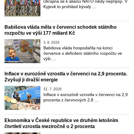
Ukrajina se k alianci NATO nikdy nepřipojí. V
Kyjevě to prohlásil bývalý …
Babišova vláda měla v červenci schodek státního
rozpočtu ve výši 177 miliard Kč
3. 8. 2026
Babišova vláda hospodařila na konci
července s deficitem státního rozpočtu ve
výši …
Inflace v eurozóně vzrostla v červenci na 2,9 procenta.
Zvyšují ji dražší energie
31. 7. 2026
Inflace v eurozóně vzrostla v červenci na 2,9
procenta z červnových 2,8 …
Ekonomika v České republice ve druhém letošním
čtvrtletí vzrostla meziročně o 2 procenta