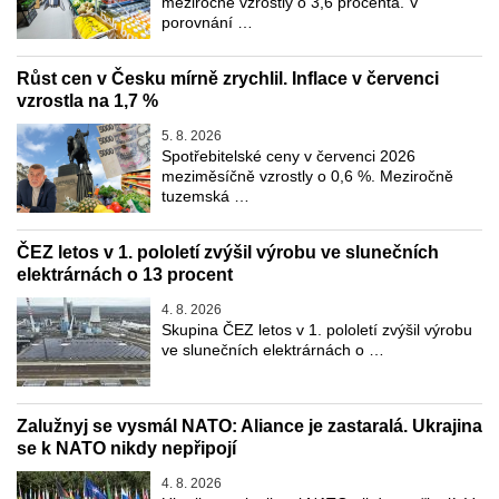
meziročně vzrostly o 3,6 procenta. V
porovnání …
Růst cen v Česku mírně zrychlil. Inflace v červenci
vzrostla na 1,7 %
5. 8. 2026
Spotřebitelské ceny v červenci 2026
meziměsíčně vzrostly o 0,6 %. Meziročně
tuzemská …
ČEZ letos v 1. pololetí zvýšil výrobu ve slunečních
elektrárnách o 13 procent
4. 8. 2026
Skupina ČEZ letos v 1. pololetí zvýšil výrobu
ve slunečních elektrárnách o …
Zalužnyj se vysmál NATO: Aliance je zastaralá. Ukrajina
se k NATO nikdy nepřipojí
4. 8. 2026