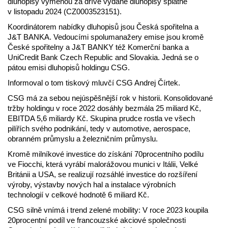
dluhopisy výměnou za dříve vydané dluhopisy splatné
v listopadu 2024 (CZ0003523151).
Koordinátorem nabídky dluhopisů jsou Česká spořitelna a
J&T BANKA. Vedoucími spolumanažery emise jsou kromě
České spořitelny a J&T BANKY též Komerční banka a
UniCredit Bank Czech Republic and Slovakia. Jedná se o
pátou emisi dluhopisů holdingu CSG.
Informoval o tom tiskový mluvčí CSG Andrej Čírtek.
CSG má za sebou nejúspěšnější rok v historii. Konsolidované
tržby holdingu v roce 2022 dosáhly bezmála 25 miliard Kč,
EBITDA 5,6 miliardy Kč. Skupina prudce rostla ve všech
pilířích svého podnikání, tedy v automotive, aerospace,
obranném průmyslu a železničním průmyslu.
Kromě milníkové investice do získání 70procentního podílu
ve Fiocchi, která vyrábí malorážovou munici v Itálii, Velké
Británii a USA, se realizují rozsáhlé investice do rozšíření
výroby, výstavby nových hal a instalace výrobních
technologií v celkové hodnotě 6 miliard Kč.
CSG silně vnímá i trend zelené mobility: V roce 2023 koupila
20procentní podíl ve francouzské akciové společnosti