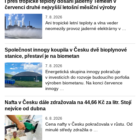
I přes tropické teploty dosáhl jaderný Temelín v
červenci druhé nejvyšší letošní měsíční výroby
7. 8. 2026
Ani tropické letní teploty a vlna veder
neomezily provoz jaderné elektrárny v …
Společnost innogy koupila v Česku dvě bioplynové
stanice, přestaví je na biometan
7. 8. 2026
Energetická skupina innogy pokračuje
v investicích do rozvoje budoucího porfolia
výroben biometanu. Na konci července
innogy …
Nafta v Česku dále zdražovala na 44,66 Kč za litr. Stojí
nejvíce od dubna
6. 8. 2026
Cena nafty v Česku pokračovala v růstu. Od
minulé středy zdražila o …