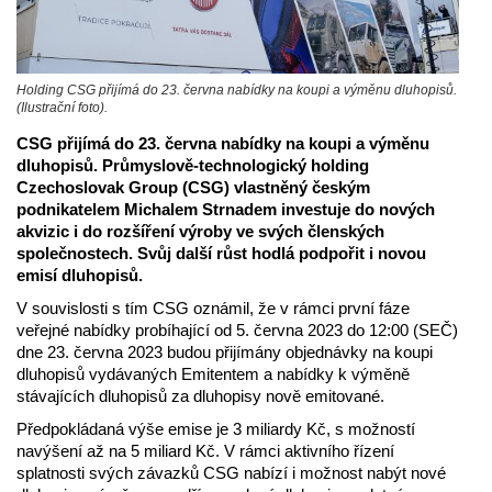
Holding CSG přijímá do 23. června nabídky na koupi a výměnu dluhopisů.
(Ilustrační foto).
CSG přijímá do 23. června nabídky na koupi a výměnu
dluhopisů. Průmyslově-technologický holding
Czechoslovak Group (CSG) vlastněný českým
podnikatelem Michalem Strnadem investuje do nových
akvizic i do rozšíření výroby ve svých členských
společnostech. Svůj další růst hodlá podpořit i novou
emisí dluhopisů.
V souvislosti s tím CSG oznámil, že v rámci první fáze
veřejné nabídky probíhající od 5. června 2023 do 12:00 (SEČ)
dne 23. června 2023 budou přijímány objednávky na koupi
dluhopisů vydávaných Emitentem a nabídky k výměně
stávajících dluhopisů za dluhopisy nově emitované.
Předpokládaná výše emise je 3 miliardy Kč, s možností
navýšení až na 5 miliard Kč. V rámci aktivního řízení
splatnosti svých závazků CSG nabízí i možnost nabýt nové