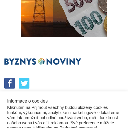
Informace o cookies
SPOLUPRÁCE
PODPORA
INZERCE
Kliknutím na Přijmout všechny budou uloženy cookies
ENERGETICKÝ SROVNÁVAČ
KORPORÁTNÍ BROUCI
funkční, výkonnostní, analytické i marketingové - dokážeme
PROBLÉMY FIREM
KOMUNIKAČNÍ PŘEŠLAPY
vám tak umožnit pohodlné používání webu, měřit funkčnost
NEJHORŠÍ FIRMY
NEJLEPŠÍ FIRMY
IN&S PROJEKTY
našeho webu i vás cílit reklamou. Své preference můžete