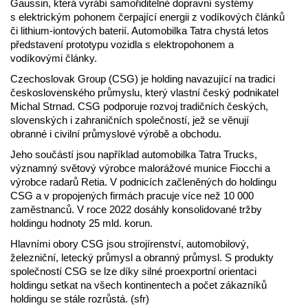
Gaussin, která vyrábí samořiditelné dopravní systémy
s elektrickým pohonem čerpající energii z vodíkových článků
či lithium-iontových baterií. Automobilka Tatra chystá letos
představení prototypu vozidla s elektropohonem a
vodíkovými články.
Czechoslovak Group (CSG) je holding navazující na tradici
československého průmyslu, který vlastní český podnikatel
Michal Strnad. CSG podporuje rozvoj tradičních českých,
slovenských i zahraničních společností, jež se věnují
obranné i civilní průmyslové výrobě a obchodu.
Jeho součástí jsou například automobilka Tatra Trucks,
významný světový výrobce malorážové munice Fiocchi a
výrobce radarů Retia. V podnicích začleněných do holdingu
CSG a v propojených firmách pracuje více než 10 000
zaměstnanců. V roce 2022 dosáhly konsolidované tržby
holdingu hodnoty 25 mld. korun.
Hlavními obory CSG jsou strojírenství, automobilový,
železniční, letecký průmysl a obranný průmysl. S produkty
společností CSG se lze díky silné proexportní orientaci
holdingu setkat na všech kontinentech a počet zákazníků
holdingu se stále rozrůstá. (sfr)