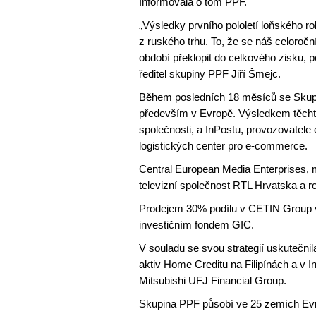
Informovala o tom PPF.
„Výsledky prvního pololetí loňského r
z ruského trhu. To, že se náš celoroč
období překlopit do celkového zisku,
ředitel skupiny PPF Jiří Šmejc.
Během posledních 18 měsíců se Skupin
především v Evropě. Výsledkem těchto
společnosti, a InPostu, provozovatel
logistických center pro e-commerce.
Central European Media Enterprises, 
televizní společnost RTL Hrvatska a ro
Prodejem 30% podílu v CETIN Group v
investičním fondem GIC.
V souladu se svou strategií uskutečni
aktiv Home Creditu na Filipínách a v 
Mitsubishi UFJ Financial Group.
Skupina PPF působí ve 25 zemích Evro