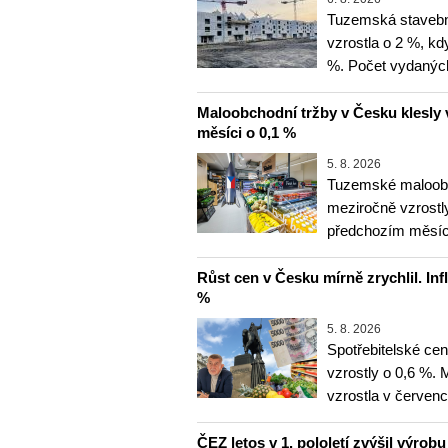
Tuzemská stavebn
vzrostla o 2 %, kd
%. Počet vydanýc
Maloobchodní tržby v Česku klesly 
měsíci o 0,1 %
5. 8. 2026
Tuzemské maloobc
meziročně vzrostly
předchozím měsíce
Růst cen v Česku mírně zrychlil. Inf
%
5. 8. 2026
Spotřebitelské ce
vzrostly o 0,6 %.
vzrostla v červenc
ČEZ letos v 1. pololetí zvýšil výrob