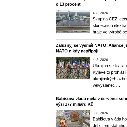
o 13 procent
4. 8. 2026
Skupina ČEZ letos 
slunečních elektrá
hraje ve výrobě b
Zalužnyj se vysmál NATO: Aliance je
NATO nikdy nepřipojí
4. 8. 2026
Ukrajina se k alia
Kyjevě to prohlásil
ukrajinských ozbr
velvyslanec …
Babišova vláda měla v červenci sch
výši 177 miliard Kč
3. 8. 2026
Babišova vláda ho
deficitem státního