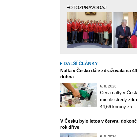
FOTOZPRAVODAJ
DALŠÍ ČLÁNKY
Nafta v Česku dále zdražovala na 44,6
dubna
6. 8. 2026
Cena nafty v Česk
minulé středy zdra
44,66 koruny za 
V Česku bylo letos v červnu dokon
rok dříve
6. 8. 2026