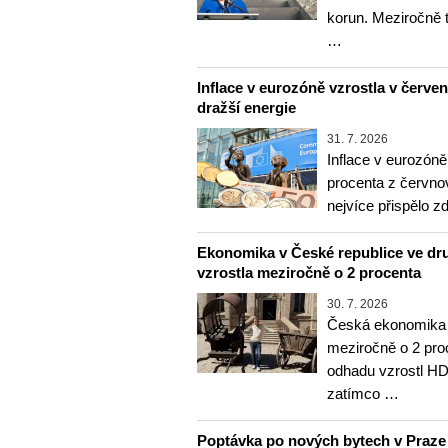
korun. Meziročně 
…
Inflace v eurozóně vzrostla v červenc
dražší energie
31. 7. 2026
Inflace v eurozóně
procenta z červnov
nejvíce přispělo z
Ekonomika v České republice ve dru
vzrostla meziročně o 2 procenta
30. 7. 2026
Česká ekonomika v
meziročně o 2 pro
odhadu vzrostl HD
zatímco …
Poptávka po nových bytech v Praze ve 