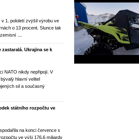
v 1. pololetí zvýšil výrobu ve
rnách o 13 procent. Slunce tak
ezemisní …
 zastaralá. Ukrajina se k
nci NATO nikdy nepřipojí. V
 bývalý hlavní velitel
ojených sil a současný
odek státního rozpočtu ve
spodařila na konci července s
 rozpočtu ve výši 176,6 miliardy