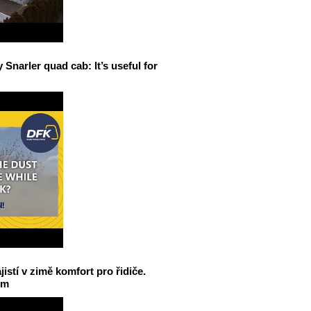
narler quad cab: It’s useful for
jistí v zimě komfort pro řidiče.
em