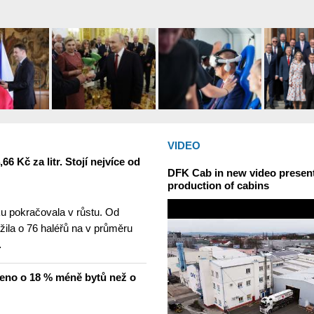
VIDEO
6 Kč za litr. Stojí nejvíce od
DFK Cab in new video presents
production of cabins
u pokračovala v růstu. Od
žila o 76 haléřů na v průměru
…
čeno o 18 % méně bytů než o