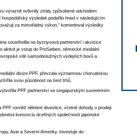
oku výrazně ovlivnily ztráty způsobené odchodem
ní hospodářský výsledek podařilo hned v následujícím
 považuji za mimořádný výkon,“ komentoval výsledky
a soustředila na byznysová partnerství i akvizice
 aktivit je vstup do ProSieben, německé mediální
e evropské sítě samoobslužných výdejních boxů a
mediální divize PPF, převzala významnou chorvatskou
zšířila svou působnost na šest trhů.
ytvořila PPF partnerství se singapurským suverénním
la PPF rovněž některé divestice, včetně dohody o prodeji
Indonésii konsorciu dceřiných společností japonské
py, Asie a Severní Ameriky. Investuje do