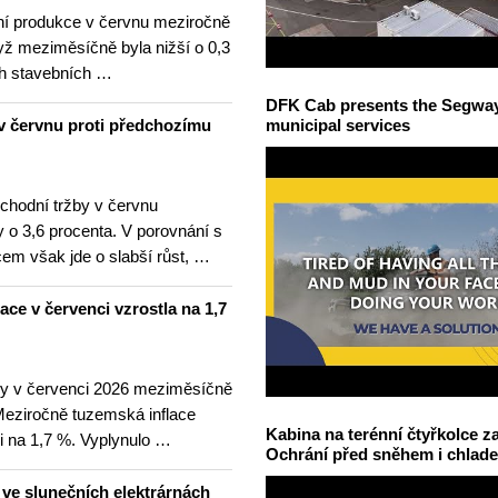
í produkce v červnu meziročně
yž meziměsíčně byla nižší o 0,3
h stavebních …
DFK Cab presents the Segway S
v červnu proti předchozímu
municipal services
hodní tržby v červnu
 o 3,6 procenta. V porovnání s
m však jde o slabší růst, …
lace v červenci vzrostla na 1,7
ny v červenci 2026 meziměsíčně
 Meziročně tuzemská inflace
Kabina na terénní čtyřkolce za
i na 1,7 %. Vyplynulo …
Ochrání před sněhem i chlad
u ve slunečních elektrárnách