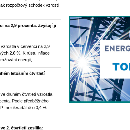
tak rozpočtový schodek vzrostl
i na 2,9 procenta. Zvyšují ji
 vzrostla v červenci na 2,9
ých 2,8 %. K růstu inflace
dražování energií, …
hém letošním čtvrtletí
e druhém čtvrtletí vzrostla
centa. Podle předběžného
P mezikvartálně o 0,4 %,
2. čtvrtletí zesílila: