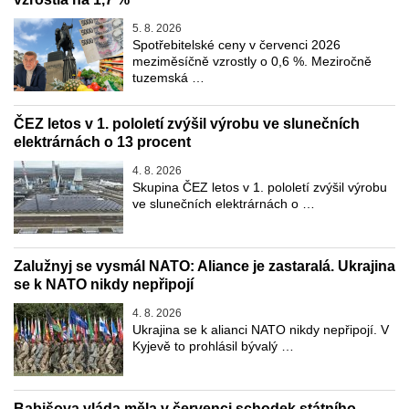
5. 8. 2026
Spotřebitelské ceny v červenci 2026
meziměsíčně vzrostly o 0,6 %. Meziročně
tuzemská …
ČEZ letos v 1. pololetí zvýšil výrobu ve slunečních
elektrárnách o 13 procent
4. 8. 2026
Skupina ČEZ letos v 1. pololetí zvýšil výrobu
ve slunečních elektrárnách o …
Zalužnyj se vysmál NATO: Aliance je zastaralá. Ukrajina
se k NATO nikdy nepřipojí
4. 8. 2026
Ukrajina se k alianci NATO nikdy nepřipojí. V
Kyjevě to prohlásil bývalý …
Babišova vláda měla v červenci schodek státního