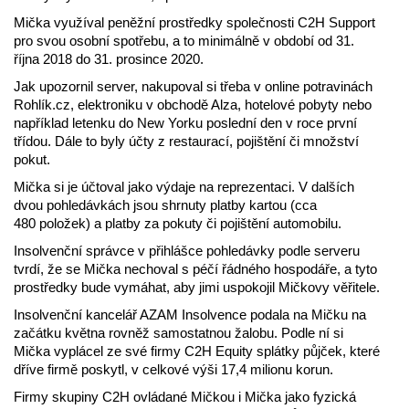
Mička využíval peněžní prostředky společnosti C2H Support
pro svou osobní spotřebu, a to minimálně v období od 31.
října 2018 do 31. prosince 2020.
Jak upozornil server, nakupoval si třeba v online potravinách
Rohlík.cz, elektroniku v obchodě Alza, hotelové pobyty nebo
například letenku do New Yorku poslední den v roce první
třídou. Dále to byly účty z restaurací, pojištění či množství
pokut.
Mička si je účtoval jako výdaje na reprezentaci. V dalších
dvou pohledávkách jsou shrnuty platby kartou (cca
480 položek) a platby za pokuty či pojištění automobilu.
Insolvenční správce v přihlášce pohledávky podle serveru
tvrdí, že se Mička nechoval s péčí řádného hospodáře, a tyto
prostředky bude vymáhat, aby jimi uspokojil Mičkovy věřitele.
Insolvenční kancelář AZAM Insolvence podala na Mičku na
začátku května rovněž samostatnou žalobu. Podle ní si
Mička vyplácel ze své firmy C2H Equity splátky půjček, které
dříve firmě poskytl, v celkové výši 17,4 milionu korun.
Firmy skupiny C2H ovládané Mičkou i Mička jako fyzická