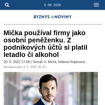
6. 08. 2026
Mička používal firmy jako
osobní peněženku. Z
podnikových účtů si platil
letadlo či alkohol
20. 5. 2022 17:08 | Tomáš V. Michl, Helena Hoperová
|
aktualizováno 3. 6. 2022 20:33 |