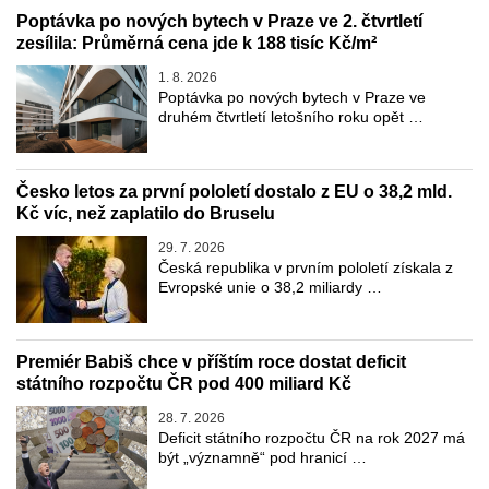
Poptávka po nových bytech v Praze ve 2. čtvrtletí
zesílila: Průměrná cena jde k 188 tisíc Kč/m²
1. 8. 2026
Poptávka po nových bytech v Praze ve
druhém čtvrtletí letošního roku opět …
Česko letos za první pololetí dostalo z EU o 38,2 mld.
Kč víc, než zaplatilo do Bruselu
29. 7. 2026
Česká republika v prvním pololetí získala z
Evropské unie o 38,2 miliardy …
Premiér Babiš chce v příštím roce dostat deficit
státního rozpočtu ČR pod 400 miliard Kč
28. 7. 2026
Deficit státního rozpočtu ČR na rok 2027 má
být „významně“ pod hranicí …