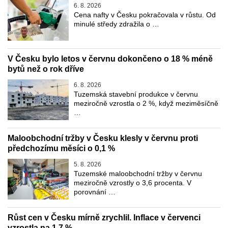
6. 8. 2026
Cena nafty v Česku pokračovala v růstu. Od
minulé středy zdražila o …
V Česku bylo letos v červnu dokončeno o 18 % méně
bytů než o rok dříve
6. 8. 2026
Tuzemská stavební produkce v červnu
meziročně vzrostla o 2 %, když meziměsíčně
…
Maloobchodní tržby v Česku klesly v červnu proti
předchozímu měsíci o 0,1 %
5. 8. 2026
Tuzemské maloobchodní tržby v červnu
meziročně vzrostly o 3,6 procenta. V
porovnání …
Růst cen v Česku mírně zrychlil. Inflace v červenci
vzrostla na 1,7 %