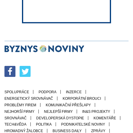
SPOLUPRÁCE
PODPORA
INZERCE
ENERGETICKÝ SROVNÁVAČ
KORPORÁTNÍ BROUCI
PROBLÉMY FIREM
KOMUNIKAČNÍ PŘEŠLAPY
NEJHORŠÍ FIRMY
NEJLEPŠÍ FIRMY
IN&S PROJEKTY
SROVNÁVAČ
DEVELOPERSKÁ DYSTOPIE
KOMENTÁŘE
TECH&VĚDA
POLITIKA
PODNIKATELSKÉ NOVINY
HROMADNÝ ŽALOBCE
BUSINESS DAILY
ZPRÁVY