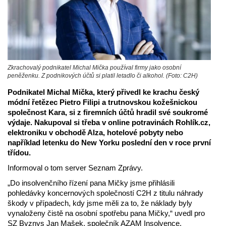
Zkrachovalý podnikatel Michal Mička používal firmy jako osobní
peněženku. Z podnikových účtů si platil letadlo či alkohol. (Foto: C2H)
Podnikatel Michal Mička, který přivedl ke krachu český
módní řetězec Pietro Filipi a trutnovskou kožešnickou
společnost Kara, si z firemních účtů hradil své soukromé
výdaje. Nakupoval si třeba v online potravinách Rohlík.cz,
elektroniku v obchodě Alza, hotelové pobyty nebo
například letenku do New Yorku poslední den v roce první
třídou.
Informoval o tom server Seznam Zprávy.
„Do insolvenčního řízení pana Mičky jsme přihlásili
pohledávky koncernových společností C2H z titulu náhrady
škody v případech, kdy jsme měli za to, že náklady byly
vynaloženy čistě na osobní spotřebu pana Mičky,“ uvedl pro
SZ Byznys Jan Mašek, společník AZAM Insolvence.