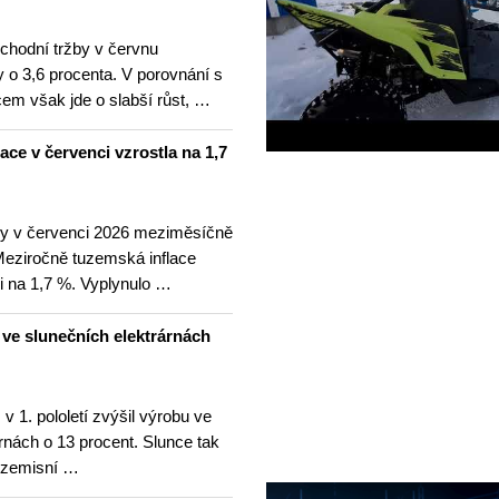
hodní tržby v červnu
 o 3,6 procenta. V porovnání s
m však jde o slabší růst, …
lace v červenci vzrostla na 1,7
ny v červenci 2026 meziměsíčně
 Meziročně tuzemská inflace
i na 1,7 %. Vyplynulo …
u ve slunečních elektrárnách
v 1. pololetí zvýšil výrobu ve
rnách o 13 procent. Slunce tak
ezemisní …