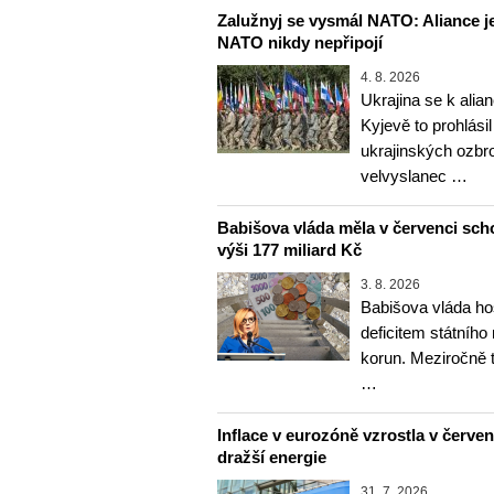
Zalužnyj se vysmál NATO: Aliance je
NATO nikdy nepřipojí
4. 8. 2026
Ukrajina se k alia
Kyjevě to prohlásil
ukrajinských ozbr
velvyslanec …
Babišova vláda měla v červenci sch
výši 177 miliard Kč
3. 8. 2026
Babišova vláda ho
deficitem státního
korun. Meziročně 
…
Inflace v eurozóně vzrostla v červenc
dražší energie
31. 7. 2026