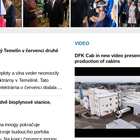
VIDEO
ný Temelín v červenci druhé
DFK Cab in new video presents
production of cabins
teploty a vlna veder neomezily
ktrárny v Temelíně. Tato
elektrárna v červenci dodala …
dvě bioplynové stanice,
na innogy pokračuje
ozvoje budoucího porfolia
. Na konci července innogy