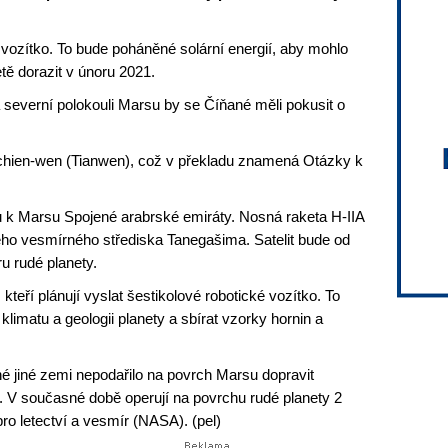
 vozítko. To bude poháněné solární energií, aby mohlo
etě dorazit v únoru 2021.
na severní polokouli Marsu by se Číňané měli pokusit o
chien-wen (Tianwen), což v překladu znamená Otázky k
tu k Marsu Spojené arabrské emiráty. Nosná raketa H-IIA
ého vesmírného střediska Tanegašima. Satelit bude od
u rudé planety.
kteří plánují vyslat šestikolové robotické vozítko. To
imatu a geologii planety a sbírat vzorky hornin a
 jiné zemi nepodařilo na povrch Marsu dopravit
o. V současné době operují na povrchu rudé planety 2
o letectví a vesmír (NASA). (pel)