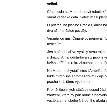
selhal.
Čína hodlá na Mars dopravit robotické
sbírat vědecká data. Satelit má k plan
O přistání na planině Utopia Planitia 
dva až tři měsíce později.
Vesmírnou misi Číňané pojmenovali T
nebesům.
Jen o pár dní dříve vyslaly svou rake
s družicí Amal odstartovala z japonsk
května příštího roku zkoumat atmosfér
Na Mars se chystají letos i Američané, 
bude mimo jiné shromažďovat údaje o kl
prachu k dalšímu výzkumu.
Kromě Spojených států se dosud žádné
zařízení, které by pak řádně fungoval
vozítka amerického Národního úřadu pr