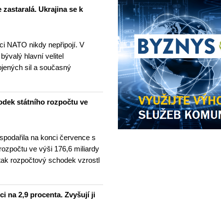
 zastaralá. Ukrajina se k
nci NATO nikdy nepřipojí. V
 bývalý hlavní velitel
ojených sil a současný
odek státního rozpočtu ve
spodařila na konci července s
 rozpočtu ve výši 176,6 miliardy
tak rozpočtový schodek vzrostl
i na 2,9 procenta. Zvyšují ji