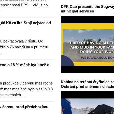
 společností BPS – VM, s.r.o.
DFK Cab presents the Segway S
 …
municipal services
6 Kč za litr. Stojí nejvíce od
u pokračovala v růstu. Od
žila o 76 haléřů na v průměru
…
čeno o 18 % méně bytů než o
Kabina na terénní čtyřkolce za
í produkce v červnu meziročně
Ochrání před sněhem i chlad
yž meziměsíčně byla nižší o 0,3
h stavebních …
v červnu proti předchozímu