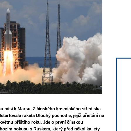
ou misi k Marsu. Z čínského kosmického střediska
artovala raketa Dlouhý pochod 5, jejíž přistání na
květnu příštího roku. Jde o první čínskou
hozím pokusu s Ruskem, který před několika lety