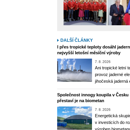
DALŠÍ ČLÁNKY
I přes tropické teploty dosáhl jader
nejvyšší letošní měsíční výroby
7. 8. 2026
Ani tropické letní 
provoz jaderné ele
jihočeská jaderná 
Společnost innogy koupila v Česku 
přestaví je na biometan
7. 8. 2026
Energetická skupi
v investicích do r
výroben biometanu