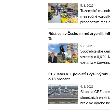
5. 8. 2026
Tuzemské maloobc
meziročně vzrostly
předchozím měsíce
Růst cen v Česku mírně zrychlil. Inf
%
5. 8. 2026
Spotřebitelské ce
vzrostly o 0,6 %.
vzrostla v červenc
ČEZ letos v 1. pololetí zvýšil výrob
o 13 procent
4. 8. 2026
Skupina ČEZ letos 
slunečních elektrá
hraje ve výrobě b