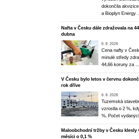
dokončila akvizice
a Bioplyn Energy
Nafta v Česku dále zdražovala na 44,6
dubna
6. 8. 2026
Cena nafty v Česk
minulé středy zdra
44,66 koruny za 
V Česku bylo letos v červnu dokon
rok dříve
6. 8. 2026
Tuzemská stavebn
vzrostla o 2 %, kd
%. Počet vydanýc
Maloobchodní tržby v Česku klesly 
měsíci o 0,1 %