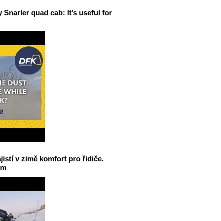
narler quad cab: It’s useful for
jistí v zimě komfort pro řidiče.
em