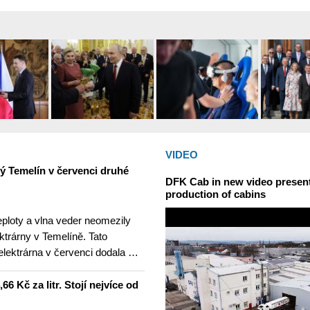
VIDEO
ný Temelín v červenci druhé
DFK Cab in new video presents
production of cabins
teploty a vlna veder neomezily
ktrárny v Temelíně. Tato
elektrárna v červenci dodala …
6 Kč za litr. Stojí nejvíce od