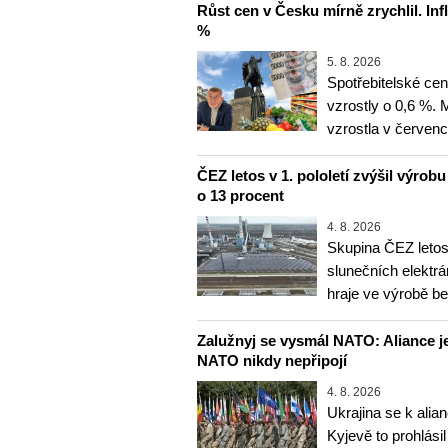
Růst cen v Česku mírně zrychlil. Inf
%
5. 8. 2026
Spotřebitelské ce
vzrostly o 0,6 %.
vzrostla v červenc
ČEZ letos v 1. pololetí zvýšil výrob
o 13 procent
4. 8. 2026
Skupina ČEZ letos 
slunečních elektrá
hraje ve výrobě b
Zalužnyj se vysmál NATO: Aliance je
NATO nikdy nepřipojí
4. 8. 2026
Ukrajina se k alia
Kyjevě to prohlásil