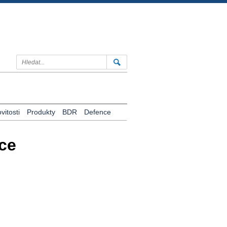
itosti
Produkty
BDR
Defence
íce