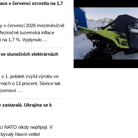
lace v červenci vzrostla na 1,7
ny v červenci 2026 meziměsíčně
 Meziročně tuzemská inflace
i na 1,7 %. Vyplynulo …
u ve slunečních elektrárnách
v 1. pololetí zvýšil výrobu ve
rnách o 13 procent. Slunce tak
ezemisní …
 zastaralá. Ukrajina se k
nci NATO nikdy nepřipojí. V
 bývalý hlavní velitel