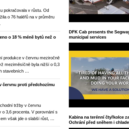
u pokračovala v růstu. Od
žila o 76 haléřů na v průměru
…
DFK Cab presents the Segway S
čeno o 18 % méně bytů než o
municipal services
í produkce v červnu meziročně
yž meziměsíčně byla nižší o 0,3
h stavebních …
v červnu proti předchozímu
hodní tržby v červnu
 o 3,6 procenta. V porovnání s
Kabina na terénní čtyřkolce za
m však jde o slabší růst, …
Ochrání před sněhem i chlad