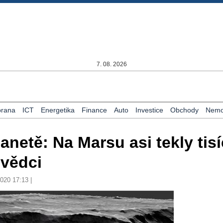
7. 08. 2026
rana
ICT
Energetika
Finance
Auto
Investice
Obchody
Nemov
netě: Na Marsu asi tekly tis
i vědci
2020 17:13 |