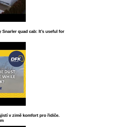
narler quad cab: It’s useful for
jistí v zimě komfort pro řidiče.
em