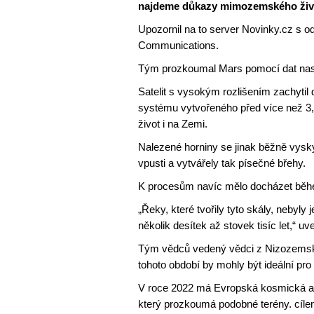
najdeme důkazy mimozemského živ
Upozornil na to server Novinky.cz s 
Communications.
Tým prozkoumal Mars pomocí dat na
Satelit s vysokým rozlišením zachytil
systému vytvořeného před více než 3,7 
život i na Zemi.
Nalezené horniny se jinak běžně vyskyt
vpusti a vytvářely tak písečné břehy.
K procesům navíc mělo docházet běh
„Řeky, které tvořily tyto skály, nebyly
několik desítek až stovek tisíc let,“ 
Tým vědců vedený vědci z Nizozemska 
tohoto období by mohly být ideální pr
V roce 2022 má Evropská kosmická ag
který prozkoumá podobné terény. cílem 