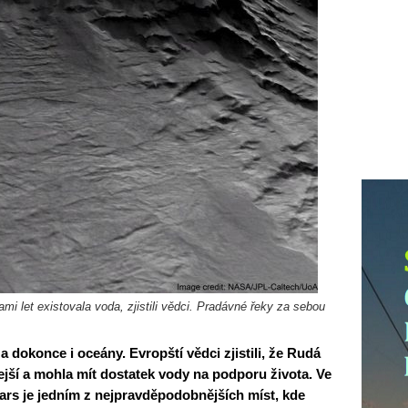
mi let existovala voda, zjistili vědci. Pradávné řeky za sebou
a dokonce i oceány. Evropští vědci zjistili, že Rudá
lejší a mohla mít dostatek vody na podporu života. Ve
Mars je jedním z nejpravděpodobnějších míst, kde