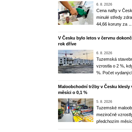
6. 8. 2026
Cena nafty v Česk
minulé středy zdra
44,66 koruny za 
V Česku bylo letos v červnu dokon
rok dříve
6. 8. 2026
Tuzemská stavebn
vzrostla o 2 %, kd
%. Počet vydanýc
Maloobchodní tržby v Česku klesly 
měsíci o 0,1 %
5. 8. 2026
Tuzemské maloobc
meziročně vzrostly
předchozím měsíce