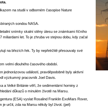
ota.
odkazem na studii v odborném časopise Nature
sbíraných sondou NASA.
 detailní snímky skalní stěny útesu se známkami říčního
miliardami let. To je zhruba ve stejnou dobu, kdy začal
ují na březích řek. Ty by nepřetržitě přesouvaly své
em velmi dlouhého časového období.
 jen jednorázovou událostí, pravděpodobně byly aktivní
uvedl výzkumný pracovník Joel Davis.
a Velké Británie věří, že sedimentární horniny z
o hledání důkazů o minulém životě na Marsu.
entura (ESA) vyslat Rosalind Franklin ExoMars Rover,
je určit, zda na Marsu někdy byl život. (pel)