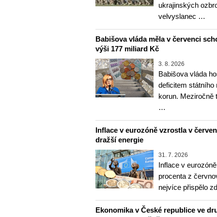
ukrajinských ozbr
velvyslanec …
Babišova vláda měla v červenci sch
výši 177 miliard Kč
3. 8. 2026
Babišova vláda ho
deficitem státního
korun. Meziročně 
…
Inflace v eurozóně vzrostla v červenc
dražší energie
31. 7. 2026
Inflace v eurozóně
procenta z červnov
nejvíce přispělo z
Ekonomika v České republice ve dru