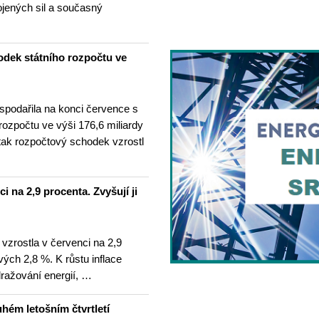
ojených sil a současný
odek státního rozpočtu ve
spodařila na konci července s
 rozpočtu ve výši 176,6 miliardy
tak rozpočtový schodek vzrostl
i na 2,9 procenta. Zvyšují ji
 vzrostla v červenci na 2,9
ých 2,8 %. K růstu inflace
dražování energií, …
hém letošním čtvrtletí